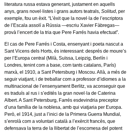
literatura russa estava generant, justament en aquells
anys, grans novel·listes i grans autors teatrals,
Solitud
, per
exemple, fou un èxit. “L’èxit que la novel·la de l’escriptora
de l’Escala assolí a Rússia —escriu Xavier Fàbregas—
provà l’encert de la tria que Pere Farrés havia efectuat”.
El cas de Pere Farrés i Costa, ensenyant i poeta nascut a
Sant Vicens dels Horts, és interessant: després de moure’s
per l’Europa central (Milà, Suïssa, Leipzig, Berlín i
Londres, tenint com a base, com tants catalans, París)
marxà, el 1910, a Sant Petersburg i Moscou. Allà, a més de
seguir viatjant, i de treballar com a professor d’idiomes a la
multinacional de l’ensenyament Berlitz, va aconseguir que
es traduís al rus i s’edités la gran novel·la de Caterina
Albert. A Sant Petersburg, Farrés esdevindria preceptor
d’una família de la noblesa, amb qui viatjaria per Europa.
Però, el 1914, just a l’inici de la Primera Guerra Mundial,
s’enrolà com a voluntari català a l’exèrcit francès, que
defensava la terra de la llibertat de l’escomesa del potent