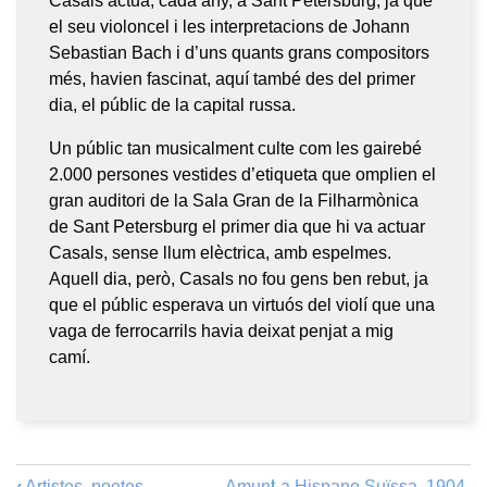
Casals actuà, cada any, a Sant Petersburg, ja que
el seu violoncel i les interpretacions de Johann
Sebastian Bach i d’uns quants grans compositors
més, havien fascinat, aquí també des del primer
dia, el públic de la capital russa.
Un públic tan musicalment culte com les gairebé
2.000 persones vestides d’etiqueta que omplien el
gran auditori de la Sala Gran de la Filharmònica
de Sant Petersburg el primer dia que hi va actuar
Casals, sense llum elèctrica, amb espelmes.
Aquell dia, però, Casals no fou gens ben rebut, ja
que el públic esperava un virtuós del violí que una
vaga de ferrocarrils havia deixat penjat a mig
camí.
‹
Artistes, poetes,
Amunt
La Hispano Suïssa. 1904-