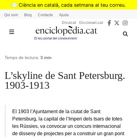
Vés
✉️
Ciència en català, cada setmana al teu correu.
al
➜
Subscriu-te al butlletí de Divulcat
.
Qui som
Blog
Contacte
Ajuda
contingut
Divulcat
Diccionari.cat
El teu portal del coneixement
Temps de lectura:
3 min
L’skyline de Sant Petersburg.
1903-1913
El 1903 l’Ajuntament de la ciutat de Sant
Petersburg, la capital de l’Imperi dels tsars de totes
les Rússies, va convocar un concurs internacional
de disseny de projectes per a construir un gran pont