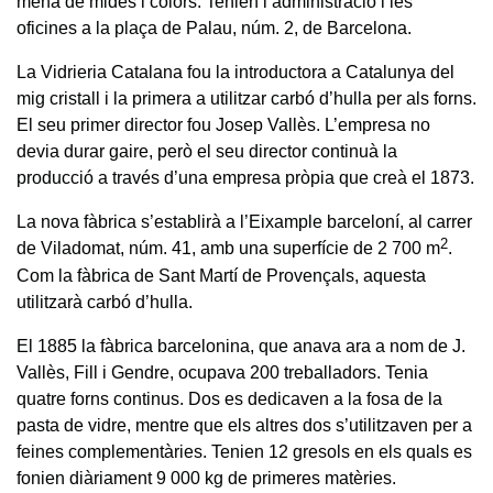
mena de mides i colors. Tenien l’administració i les
oficines a la plaça de Palau, núm. 2, de Barcelona.
La Vidrieria Catalana fou la introductora a Catalunya del
mig cristall i la primera a utilitzar carbó d’hulla per als forns.
El seu primer director fou Josep Vallès. L’empresa no
devia durar gaire, però el seu director continuà la
producció a través d’una empresa pròpia que creà el 1873.
La nova fàbrica s’establirà a l’Eixample barceloní, al carrer
2
de Viladomat, núm. 41, amb una superfície de 2 700 m
.
Com la fàbrica de Sant Martí de Provençals, aquesta
utilitzarà carbó d’hulla.
El 1885 la fàbrica barcelonina, que anava ara a nom de J.
Vallès, Fill i Gendre, ocupava 200 treballadors. Tenia
quatre forns continus. Dos es dedicaven a la fosa de la
pasta de vidre, mentre que els altres dos s’utilitzaven per a
feines complementàries. Tenien 12 gresols en els quals es
fonien diàriament 9 000 kg de primeres matèries.