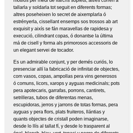
motllos per medi de llarchs soplets; altres corren á
tallarla y soldarla tot seguit en diferents formas;
altres poseheixen lo secret de aixemplarla ó
estrényerla, cissellant ensemps sos trossos ab art
exquisit y aixís se fán maravellas de rapidesa y
execució, cilindrant copas, ó donantse la última
má de cisell y forma als primorosos accessoris de
un elegant servei de tocador.
Es un admirable conjunt, y per demés curiós, lo
presenciar allí la fabricació de infinitat de objectes,
com vasos, copas, ampollas pera vins generosos
ó comuns, licors, xarops y ayguas medicinals; pots
pera apotecaris, garrafas, porrons, cantirets,
setrilleras, tubos de diferentas menas,
escupidoras, jerros y jarrons de totas formas, pera
ayguas y pera flors, plats fruiteros, llántias y
quants objectes de cristall poden imaginarse,
desde lo llís al tallat fí, y desde lo trasparent al