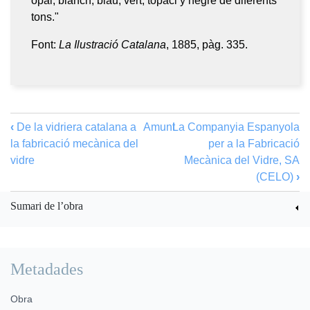
ópal, blanch, blau, vert, topaci y negre de diferents
tons."
Font:
La Ilustració Catalana
, 1885, pàg. 335.
‹
De la vidriera catalana a
Amunt
La Companyia Espanyola
la fabricació mecànica del
per a la Fabricació
vidre
Mecànica del Vidre, SA
(CELO)
›
Sumari de l’obra
Metadades
Obra