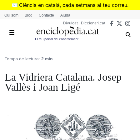
Vés
✉️
Ciència en català, cada setmana al teu correu.
al
➜
Subscriu-te al butlletí de Divulcat
.
Qui som
Blog
Contacte
Ajuda
contingut
Divulcat
Diccionari.cat
El teu portal del coneixement
Temps de lectura:
2 min
La Vidriera Catalana. Josep
Vallès i Joan Ligé