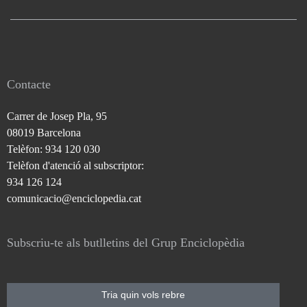
Contacte
Carrer de Josep Pla, 95
08019 Barcelona
Telèfon: 934 120 030
Telèfon d'atenció al subscriptor:
934 126 124
comunicacio@enciclopedia.cat
Subscriu-te als butlletins del Grup Enciclopèdia
Tria quin vols rebre