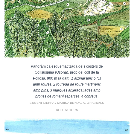
Panoràmica esquematitzada dels costers de
Collsuspina (Osona), prop del coll de la
Pollosa. 900 m (a dalt):
1 alzinar típic o (1)
amb roures, 2 roureda de roure martinenc
amb pins, 3 margues aixeragallades amb
brolles de romaní esparses, 4 conreus
.
EUGENI SIERRA / MARISA BENDALA, ORIGINALS
DELS AUTORS