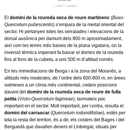
J. NUET I BADIA
El
domini de la roureda seca de roure martinenc
(
Buxo-
Quercetum pubescentis
) s’empara de la meitat oriental del
sector. Hi pertanyen totes les serralades i elevacions de la
dorsal ausònica per damunt dels 800 m aproximadament,
així com les terres més baixes de la plana vigatana, on la
inversió tèrmica imperant fa baixar el domini de la roureda
fins al fons de la cubeta, a uns 500 m d’altitud només.
En les immediacions de Berga i a la zona del Moianès, a
altituds més modestes, de l’ordre dels 600-800 m, en àrees
sotmeses a un clima més continental, cedeix posicions
davant del
domini de la roureda seca de roure de fulla
petita
(
Violo-Quercetum fagineae
), tanmateix poc
important en el sector. Molt important, per contra, resulta el
domini del carrascar
(
Quercetum rodundifoliae
), estès per
tota la resta del territori, és a dir, els costers del Bages i del
Berguedà que davallen devers el Llobregat, situats per