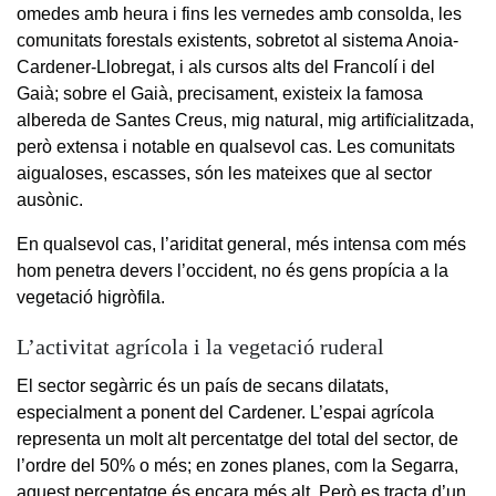
omedes amb heura i fins les vernedes amb consolda, les
comunitats forestals existents, sobretot al sistema Anoia-
Cardener-Llobregat, i als cursos alts del Francolí i del
Gaià; sobre el Gaià, precisament, existeix la famosa
albereda de Santes Creus, mig natural, mig artifïcialitzada,
però extensa i notable en qualsevol cas. Les comunitats
aigualoses, escasses, són les mateixes que al sector
ausònic.
En qualsevol cas, l’ariditat general, més intensa com més
hom penetra devers l’occident, no és gens propícia a la
vegetació higròfila.
L’activitat agrícola i la vegetació ruderal
El sector segàrric és un país de secans dilatats,
especialment a ponent del Cardener. L’espai agrícola
representa un molt alt percentatge del total del sector, de
l’ordre del 50% o més; en zones planes, com la Segarra,
aquest percentatge és encara més alt. Però es tracta d’un