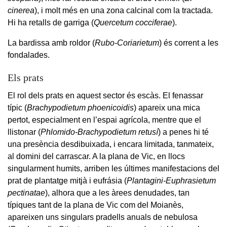
cinerea
), i molt més en una zona calcinal com la tractada.
Hi ha retalls de garriga (
Quercetum cocciferae
).
La bardissa amb roldor (
Rubo-Coriarietum
) és corrent a les
fondalades.
Els prats
El rol dels prats en aquest sector és escàs. El fenassar
típic (
Brachypodietum phoenicoidis
) apareix una mica
pertot, especialment en l’espai agrícola, mentre que el
llistonar (
Phlomido-Brachypodietum retusí
) a penes hi té
una presència desdibuixada, i encara limitada, tanmateix,
al domini del carrascar. A la plana de Vic, en llocs
singularment humits, arriben les últimes manifestacions del
prat de plantatge mitjà i eufrásia (
Plantagini-Euphrasietum
pectinatae
), alhora que a les àrees denudades, tan
típiques tant de la plana de Vic com del Moianès,
apareixen uns singulars pradells anuals de nebulosa