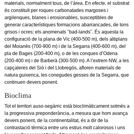
materials, normalment tous, de l’àrea. En efecte, el substrat
és constituït per roques carbonatades margoses i
argilenques, blanes i erosionables, susceptibles de
generar característiques formacions abarrancades, de tons
grisos i ocres: els anomenats "bad-lands". És aquesta la
configuració de la plana de Vic (400-500 m), dels altiplans
del Moianès (700-900 m) i de la Segarra (400-600 m), del
pla de Bages (200-400 m), o de les conques d’Odena
(200-400 m) i de Barberà (300-500 m). A l’extrem NW, a les
capçaleres del Sió i del Llobregós, afloren materials de
natura guixenca, les conegudes gesses de la Segarra, que
continuen devers ponent.
Bioclima
Tot el territori auso-segàrric està bioclimàticament sotmès a
la progressiva preponderància, a mesura que hom avança
devers ponent, de la continentalitat, és a dir de la
contrastació tèrmica entre uns estius molt calorosos i uns