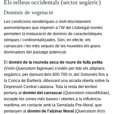
Els relleus occidentals (sector segàrric)
Dominis de vegetació
Les condicions xerotèriques o molt discretament
axeromèriques que imperen a l’W del Llobregat només
permeten la instauració de dominis de característiques
xèriques i continentalitzades. Són, en efecte, els
carrascars i les més seques de les rouredes els grans
dominadors del paisatge potencial.
El
domini de la roureda seca de roure de fulla petita
(
Violo-Quercetum fagineae
) s’estén per tots els altiplans
segàrrics, per damunt dels 600-700 m, del Solsonès fins a
la Conca de Barberà, dibuixant una arcada oberta sobre la
Depressió Central catalana. Tota la resta del territori
pertany al
domini del carrascar
(
Quercetum rotundifoliae
),
excepte les zones més baixes i obertes a la influència
marítima, en contacte amb la Serralada Pre-litoral, que
pertanyen al
domini de l’alzinar litoral
(
Quercetum ilicis