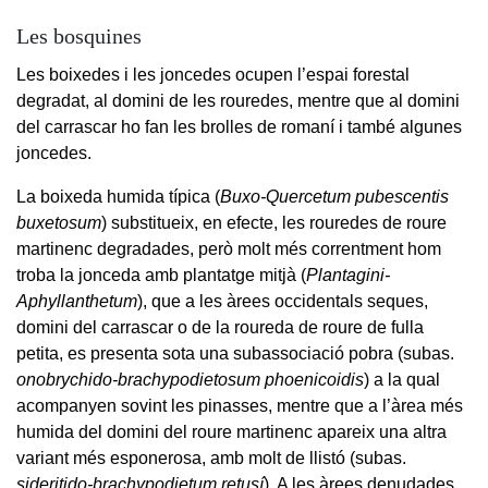
Les bosquines
Les boixedes i les joncedes ocupen l’espai forestal
degradat, al domini de les rouredes, mentre que al domini
del carrascar ho fan les brolles de romaní i també algunes
joncedes.
La boixeda humida típica (
Buxo-Quercetum pubescentis
buxetosum
) substitueix, en efecte, les rouredes de roure
martinenc degradades, però molt més correntment hom
troba la jonceda amb plantatge mitjà (
Plantagini-
Aphyllanthetum
), que a les àrees occidentals seques,
domini del carrascar o de la roureda de roure de fulla
petita, es presenta sota una subassociació pobra (subas.
onobrychido-brachypodietosum phoenicoidis
) a la qual
acompanyen sovint les pinasses, mentre que a l’àrea més
humida del domini del roure martinenc apareix una altra
variant més esponerosa, amb molt de llistó (subas.
sideritido-brachypodietum retusí
). A les àrees denudades,