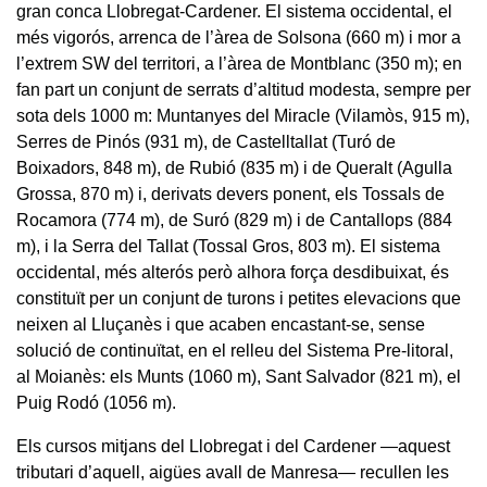
gran conca Llobregat-Cardener. El sistema occidental, el
més vigorós, arrenca de l’àrea de Solsona (660 m) i mor a
l’extrem SW del territori, a l’àrea de Montblanc (350 m); en
fan part un conjunt de serrats d’altitud modesta, sempre per
sota dels 1000 m: Muntanyes del Miracle (Vilamòs, 915 m),
Serres de Pinós (931 m), de Castelltallat (Turó de
Boixadors, 848 m), de Rubió (835 m) i de Queralt (Agulla
Grossa, 870 m) i, derivats devers ponent, els Tossals de
Rocamora (774 m), de Suró (829 m) i de Cantallops (884
m), i la Serra del Tallat (Tossal Gros, 803 m). El sistema
occidental, més alterós però alhora força desdibuixat, és
constituït per un conjunt de turons i petites elevacions que
neixen al Lluçanès i que acaben encastant-se, sense
solució de continuïtat, en el relleu del Sistema Pre-litoral,
al Moianès: els Munts (1060 m), Sant Salvador (821 m), el
Puig Rodó (1056 m).
Els cursos mitjans del Llobregat i del Cardener —aquest
tributari d’aquell, aigües avall de Manresa— recullen les