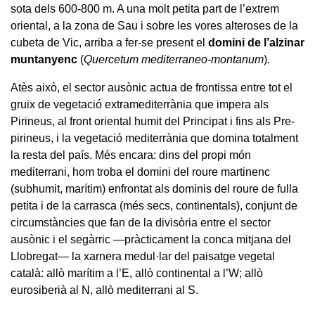
sota dels 600-800 m. A una molt petita part de l’extrem
oriental, a la zona de Sau i sobre les vores alteroses de la
cubeta de Vic, arriba a fer-se present el
domini de l’alzinar
muntanyenc
(
Quercetum mediterraneo-montanum
).
Atès això, el sector ausònic actua de frontissa entre tot el
gruix de vegetació extramediterrània que impera als
Pirineus, al front oriental humit del Principat i fins als Pre-
pirineus, i la vegetació mediterrània que domina totalment
la resta del país. Més encara: dins del propi món
mediterrani, hom troba el domini del roure martinenc
(subhumit, marítim) enfrontat als dominis del roure de fulla
petita i de la carrasca (més secs, continentals), conjunt de
circumstàncies que fan de la divisòria entre el sector
ausònic i el segàrric —pràcticament la conca mitjana del
Llobregat— la xarnera medul·lar del paisatge vegetal
català: allò marítim a l’E, allò continental a l’W; allò
eurosiberià al N, allò mediterrani al S.