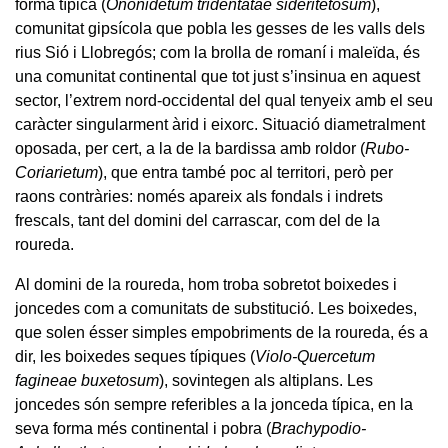
forma típica (
Ononidetum tridentatae sideritetosum
),
comunitat gipsícola que pobla les gesses de les valls dels
rius Sió i Llobregós; com la brolla de romaní i maleïda, és
una comunitat continental que tot just s’insinua en aquest
sector, l’extrem nord-occidental del qual tenyeix amb el seu
caràcter singularment àrid i eixorc. Situació diametralment
oposada, per cert, a la de la bardissa amb roldor (
Rubo-
Coriarietum
), que entra també poc al territori, però per
raons contràries: només apareix als fondals i indrets
frescals, tant del domini del carrascar, com del de la
roureda.
Al domini de la roureda, hom troba sobretot boixedes i
joncedes com a comunitats de substitució. Les boixedes,
que solen ésser simples empobriments de la roureda, és a
dir, les boixedes seques típiques (
Violo-Quercetum
fagineae buxetosum
), sovintegen als altiplans. Les
joncedes són sempre referibles a la jonceda típica, en la
seva forma més continental i pobra (
Brachypodio-