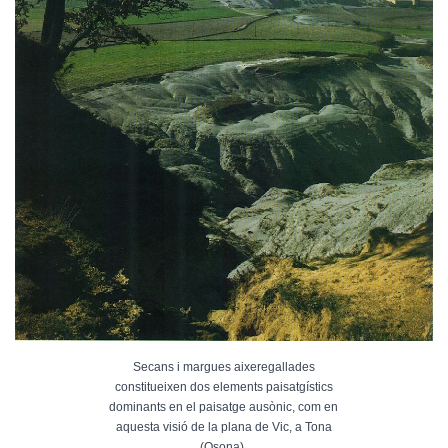
Secans i margues aixeregallades
constitueixen dos elements paisatgístics
dominants en el paisatge ausònic, com en
aquesta visió de la plana de Vic, a Tona
(Osona).