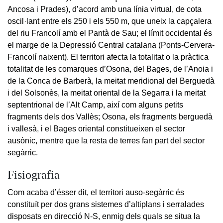
Ancosa i Prades), d’acord amb una línia virtual, de cota
oscil·lant entre els 250 i els 550 m, que uneix la capçalera
del riu Francolí amb el Pantà de Sau; el límit occidental és
el marge de la Depressió Central catalana (Ponts-Cervera-
Francolí naixent). El territori afecta la totalitat o la pràctica
totalitat de les comarques d’Osona, del Bages, de l’Anoia i
de la Conca de Barberà, la meitat meridional del Berguedà
i del Solsonès, la meitat oriental de la Segarra i la meitat
septentrional de l’Alt Camp, així com alguns petits
fragments dels dos Vallès; Osona, els fragments berguedà
i vallesà, i el Bages oriental constitueixen el sector
ausònic, mentre que la resta de terres fan part del sector
segàrric.
Fisiografia
Com acaba d’ésser dit, el territori auso-segàrric és
constituït per dos grans sistemes d’altiplans i serralades
disposats en direcció N-S, enmig dels quals se situa la