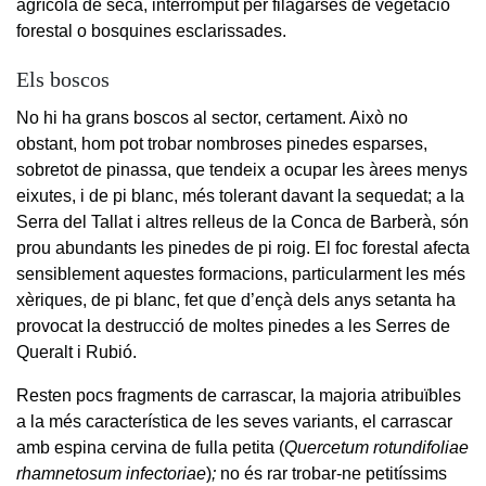
agrícola de secà, interromput per filagarses de vegetació
forestal o bosquines esclarissades.
Els boscos
No hi ha grans boscos al sector, certament. Això no
obstant, hom pot trobar nombroses pinedes esparses,
sobretot de pinassa, que tendeix a ocupar les àrees menys
eixutes, i de pi blanc, més tolerant davant la sequedat; a la
Serra del Tallat i altres relleus de la Conca de Barberà, són
prou abundants les pinedes de pi roig. El foc forestal afecta
sensiblement aquestes formacions, particularment les més
xèriques, de pi blanc, fet que d’ençà dels anys setanta ha
provocat la destrucció de moltes pinedes a les Serres de
Queralt i Rubió.
Resten pocs fragments de carrascar, la majoria atribuïbles
a la més característica de les seves variants, el carrascar
amb espina cervina de fulla petita (
Quercetum rotundifoliae
rhamnetosum infectoriae
)
;
no és rar trobar-ne petitíssims