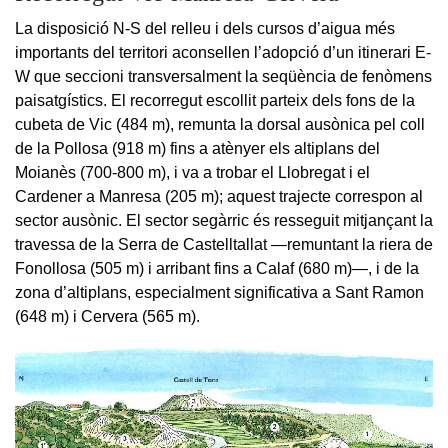
La disposició N-S del relleu i dels cursos d’aigua més
importants del territori aconsellen l’adopció d’un itinerari E-
W que seccioni transversalment la seqüència de fenòmens
paisatgístics. El recorregut escollit parteix dels fons de la
cubeta de Vic (484 m), remunta la dorsal ausònica pel coll
de la Pollosa (918 m) fins a atènyer els altiplans del
Moianès (700-800 m), i va a trobar el Llobregat i el
Cardener a Manresa (205 m); aquest trajecte correspon al
sector ausònic. El sector segàrric és resseguit mitjançant la
travessa de la Serra de Castelltallat —remuntant la riera de
Fonollosa (505 m) i arribant fins a Calaf (680 m)—, i de la
zona d’altiplans, especialment significativa a Sant Ramon
(648 m) i Cervera (565 m).