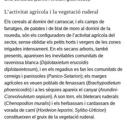
L’activitat agrícola i la vegetació ruderal
Els cereals al domini del carrascar, i els camps de
farratges, de patates i de blat de moro al domini de la
roureda, són els configuradors de l’activitat agrícola del
sector, sense oblidar els petits horts i vergers de les zones
irrigades intensament. En els secans arboris, també
presents, apareixen les inevitables comunitats de
ravenissa blanca (
Diplotaxietum erucoidis
diplotaxietosum
), i en els regadius es fan les comunitats de
cerreigs i panissoles (
Panico-Setarion
); els marges
agrícoles es veuen poblats de fenassars (
Brachypodietum
phoenicoidis
) i a les sèquies apareix el canyar (
Arundini-
Convolvuletum sepium
). A son torn, els bleterars ruderals
(
Chenopodion muralis
) i els herbassars i cardassars de
vorada de camí (
Hordeion leporini, Sylibo-Urticion
)
constitueixen el gruix de la vegetació ruderal.