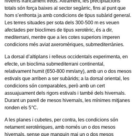
hiverns francament freds. Altrament, les precipitacions
totals són força baixes al sector segàrric, fins al punt que
hom s’enfronta ja amb condicions de tipus subàrid general.
Les terres situades per sota dels 300-500 m es veuen
afectades per bioclimes de tipus xerotèric, és a dir,
mediterrani, mentre que a les cotes superiors imperen
condicions més aviat axeromèriques, submediterrànies.
La dorsal d’altiplans i relleus occidentals experimenta, en
efecte, un bioclima submediterrani continental,
relativament humit (650-800 mm/any), amb un o dos mesos
estivals que arriben a ser subàrids; a la dorsal oriental, les
condicions són comparables, però amb un cert
assuajuament dels rigors estivals i també dels hivernals.
Durant un parell de mesos hivernals, les mínimes mitjanes
ronden els 5°C.
A les planes i cubetes, per contra, les condicions són
netament xerotèriques, amb només un o dos mesos
hivernals, sense que manquin mai un o dos mesos