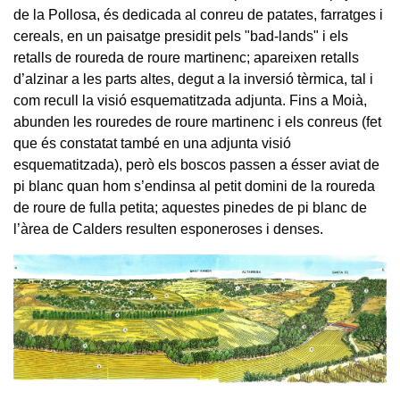
de la Pollosa, és dedicada al conreu de patates, farratges i
cereals, en un paisatge presidit pels "bad-lands" i els
retalls de roureda de roure martinenc; apareixen retalls
d’alzinar a les parts altes, degut a la inversió tèrmica, tal i
com recull la visió esquematitzada adjunta. Fins a Moià,
abunden les rouredes de roure martinenc i els conreus (fet
que és constatat també en una adjunta visió
esquematitzada), però els boscos passen a ésser aviat de
pi blanc quan hom s’endinsa al petit domini de la roureda
de roure de fulla petita; aquestes pinedes de pi blanc de
l’àrea de Calders resulten esponeroses i denses.