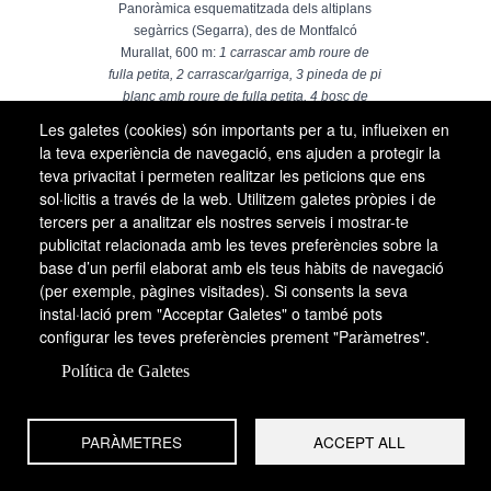
Panoràmica esquematitzada dels altiplans
segàrrics (Segarra), des de Montfalcó
Murallat, 600 m:
1 carrascar amb roure de
fulla petita, 2 carrascar/garriga, 3 pineda de pi
blanc amb roure de fulla petita, 4 bosc de
ribera, 5 sembrats, 6 ametllerar, 7 conreus
Les galetes (cookies) són importants per a tu, influeixen en
afeixats
.
la teva experiència de navegació, ens ajuden a protegir la
EUGENI SIERRA / MARISA BENDALA, ORIGINALS
teva privacitat i permeten realitzar les peticions que ens
DELS AUTORS.
sol·licitis a través de la web. Utilitzem galetes pròpies i de
tercers per a analitzar els nostres serveis i mostrar-te
Totes les terres baixes que conflueixen devers Manresa i el
publicitat relacionada amb les teves preferències sobre la
conflent Llobregat-Cardener pertanyen al domini del
base d’un perfil elaborat amb els teus hàbits de navegació
carrascar i es troben quasi enterament conreades, fins al
(per exemple, pàgines visitades). Si consents la seva
instal·lació prem "Acceptar Galetes" o també pots
punt que els boscos són molt rars o inexistents: el blat, els
configurar les teves preferències prement "Paràmetres".
ametllers i els camps de gira-sol, així com l’horta de
Manresa, ho dominen tot; la vegetació de ribera és discreta
Política de Galetes
sobre les vores d’aquests rius. Però la travessa de
Castelltallat ens retorna al món de les pinedes de pi blanc i
PARÀMETRES
ACCEPT ALL
als conreus de secà instal·lats a la perifèria dels petits
nuclis rurals (vegeu visió esquematitzada corresponent a