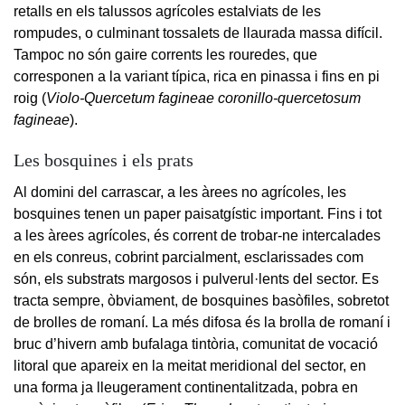
retalls en els talussos agrícoles estalviats de les
rompudes, o culminant tossalets de llaurada massa difícil.
Tampoc no són gaire corrents les rouredes, que
corresponen a la variant típica, rica en pinassa i fins en pi
roig (
Violo-Quercetum fagineae coronillo-quercetosum
fagineae
).
Les bosquines i els prats
Al domini del carrascar, a les àrees no agrícoles, les
bosquines tenen un paper paisatgístic important. Fins i tot
a les àrees agrícoles, és corrent de trobar-ne intercalades
en els conreus, cobrint parcialment, esclarissades com
són, els substrats margosos i pulverul·lents del sector. Es
tracta sempre, òbviament, de bosquines basòfiles, sobretot
de brolles de romaní. La més difosa és la brolla de romaní i
bruc d’hivern amb bufalaga tintòria, comunitat de vocació
litoral que apareix en la meitat meridional del sector, en
una forma ja lleugerament continentalitzada, pobra en