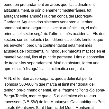
penetren profundament en àrees que, latitudinalment i
altitudinalment, ja són plenament mediterrànies, tot
abraçant entre ambdós la gran conca del Llobregat-
Cardener. Aquests dos sistemes vertebren el territori
anomenat auso-segàrric, el sector ausònic l’un, el més
oriental, el sector segàrric l’altre, el més occidental. Els dos
sectors són semblants i ben diferenciats dels territoris que
els envolten, però una continentalitat netament més
acusada de l’occidental hi introdueix marcats matisos en el
mantell vegetal, fins al punt de permetre, i fins d’aconsellar,
de tractar-los separadament. Això no obstant, farem una
aproximació fisiogràfica i bioclimàtica conjunta.
Al N, el territori auso-segàrric queda delimitat per la
isohipsa 500-600 m que marca el límit meridional del
territori pre-pirinenc oriental, en el fragment Ponts-Solsona-
Berga-Torelló, mentre que al S el delimiten els relleus
travessers (NE-SW) de les Muntanyes Catalanídiques Pre-
litorals (Montseny, Sant Llorenç del Munt, Montserrat,