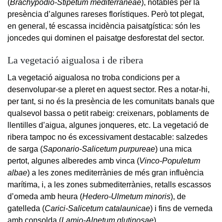
(
Brachypodio-Stipetum mediterraneae
), notables per la
presència d’algunes rareses florístiques. Però tot plegat,
en general, té escassa incidència paisatgística: són les
joncedes qui dominen el paisatge desforestat del sector.
La vegetació aigualosa i de ribera
La vegetació aigualosa no troba condicions per a
desenvolupar-se a pleret en aquest sector. Res a notar-hi,
per tant, si no és la presència de les comunitats banals que
qualsevol bassa o petit rabeig: creixenars, poblaments de
llentilles d’aigua, algunes jonqueres, etc. La vegetació de
ribera tampoc no és excessivament destacable: salzedes
de sarga (
Saponario-Salicetum purpureae
) una mica
pertot, algunes alberedes amb vinca (
Vinco-Populetum
albae
) a les zones mediterrànies de més gran influència
marítima, i, a les zones submediterrànies, retalls escassos
d’omeda amb heura (
Hedero-Ulmetum minoris
), de
gatelleda (
Carici-Salicetum catalaunicae
) i fins de verneda
amb consolda (
Lamio-Alnetum glutinosae
).