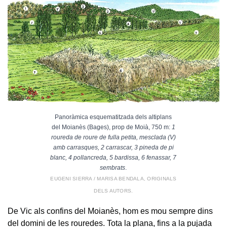
Panoràmica esquematitzada dels altiplans
del Moianès (Bages), prop de Moià, 750 m:
1
roureda de roure de fulla petita, mesclada (V)
amb carrasques, 2 carrascar, 3 pineda de pi
blanc, 4 pollancreda, 5 bardissa, 6 fenassar, 7
sembrats
.
EUGENI SIERRA / MARISA BENDALA, ORIGINALS
DELS AUTORS.
De Vic als confins del Moianès, hom es mou sempre dins
del domini de les rouredes. Tota la plana, fins a la pujada