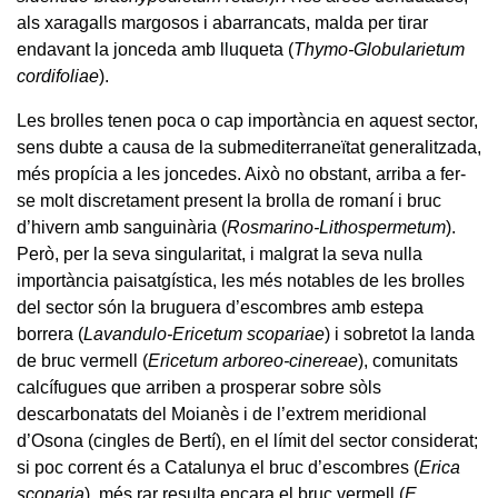
als xaragalls margosos i abarrancats, malda per tirar
endavant la jonceda amb lluqueta (
Thymo-Globularietum
cordifoliae
).
Les brolles tenen poca o cap importància en aquest sector,
sens dubte a causa de la submediterraneïtat generalitzada,
més propícia a les joncedes. Això no obstant, arriba a fer-
se molt discretament present la brolla de romaní i bruc
d’hivern amb sanguinària (
Rosmarino-Lithospermetum
).
Però, per la seva singularitat, i malgrat la seva nulla
importància paisatgística, les més notables de les brolles
del sector són la bruguera d’escombres amb estepa
borrera (
Lavandulo-Ericetum scopariae
) i sobretot la landa
de bruc vermell (
Ericetum arboreo-cinereae
), comunitats
calcífugues que arriben a prosperar sobre sòls
descarbonatats del Moianès i de l’extrem meridional
d’Osona (cingles de Bertí), en el límit del sector considerat;
si poc corrent és a Catalunya el bruc d’escombres (
Erica
scoparia
), més rar resulta encara el bruc vermell (
E.