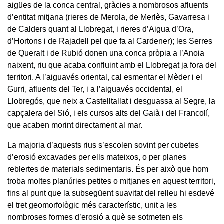
aigües de la conca central, gràcies a nombrosos afluents
d’entitat mitjana (rieres de Merola, de Merlès, Gavarresa i
de Calders quant al Llobregat, i rieres d’Aigua d’Ora,
d’Hortons i de Rajadell pel que fa al Cardener); les Serres
de Queralt i de Rubió donen una conca pròpia a l’Anoia
naixent, riu que acaba confluint amb el Llobregat ja fora del
territori. A l’aiguavés oriental, cal esmentar el Mèder i el
Gurri, afluents del Ter, i a l’aiguavés occidental, el
Llobregós, que neix a Castelltallat i desguassa al Segre, la
capçalera del Sió, i els cursos alts del Gaià i del Francolí,
que acaben morint directament al mar.
La majoria d’aquests rius s’escolen sovint per cubetes
d’erosió excavades per ells mateixos, o per planes
reblertes de materials sedimentaris. És per això que hom
troba moltes planúries petites o mitjanes en aquest territori,
fins al punt que la subsegüent suavitat del relleu hi esdevé
el tret geomorfològic més característic, unit a les
nombroses formes d’erosió a què se sotmeten els