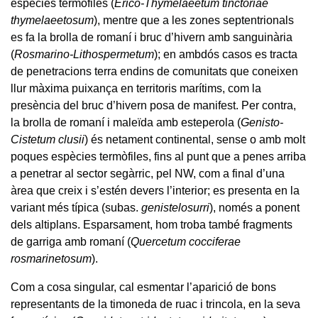
espècies termòfiles (
Erico-Thymelaeetum tinctoriae
thymelaeetosum
), mentre que a les zones septentrionals
es fa la brolla de romaní i bruc d’hivern amb sanguinària
(
Rosmarino-Lithospermetum
); en ambdós casos es tracta
de penetracions terra endins de comunitats que coneixen
llur màxima puixança en territoris marítims, com la
presència del bruc d’hivern posa de manifest. Per contra,
la brolla de romaní i maleïda amb esteperola (
Genisto-
Cistetum clusii
) és netament continental, sense o amb molt
poques espècies termòfiles, fins al punt que a penes arriba
a penetrar al sector segàrric, pel NW, com a final d’una
àrea que creix i s’estén devers l’interior; es presenta en la
variant més típica (subas.
genistelosurri
), només a ponent
dels altiplans. Esparsament, hom troba també fragments
de garriga amb romaní (
Quercetum cocciferae
rosmarinetosum
).
Com a cosa singular, cal esmentar l’aparició de bons
representants de la timoneda de ruac i trincola, en la seva