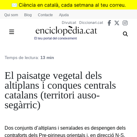
Vés
✉️
Ciència en català, cada setmana al teu correu.
al
➜
Subscriu-te al butlletí de Divulcat
.
Qui som
Blog
Contacte
Ajuda
contingut
Divulcat
Diccionari.cat
El teu portal del coneixement
Temps de lectura:
13 min
El paisatge vegetal dels
altiplans i conques centrals
catalans (territori auso-
segàrric)
Dos conjunts d’altiplans i serralades es despengen dels
contraforts dels Pre-pirineus orientals i, en direcció N-S,