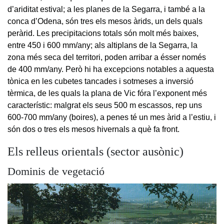
d’ariditat estival; a les planes de la Segarra, i també a la
conca d’Odena, són tres els mesos àrids, un dels quals
peràrid. Les precipitacions totals són molt més baixes,
entre 450 i 600 mm/any; als altiplans de la Segarra, la
zona més seca del territori, poden arribar a ésser només
de 400 mm/any. Però hi ha excepcions notables a aquesta
tònica en les cubetes tancades i sotmeses a inversió
tèrmica, de les quals la plana de Vic fóra l’exponent més
característic: malgrat els seus 500 m escassos, rep uns
600-700 mm/any (boires), a penes té un mes àrid a l’estiu, i
són dos o tres els mesos hivernals a què fa front.
Els relleus orientals (sector ausònic)
Dominis de vegetació