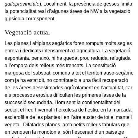
galloprovinciale
). Localment, la presència de gesses limita
la potencialitat real d’algunes àrees de NW a la vegetació
gipsícola corresponent.
Vegetació actual
Les planes i altiplans segàrrics foren romputs molts segles
enrera i dedicats intensament a l’agricultura. La vegetació
espontània, per això, hi ha quedat prou reduïda, refugiada
a l’empara dels relleus més trencats. La constitució
margosa del substrat, comuna a tot el territori auso-segàrric
com ja ha estat dit, no contribueix a una fàcil recuperació
de les àrees desestimades agrícolament en l’actualitat, car
els processos erosius dificulten les primeres fases de la
successió secundària. Hom sent la continentalitat del
sector, el fred hivernal i l’eixutesa de l’estiu, en la marcada
esclerofília de les plantes i en l’aire auster de tot el mantell
vegetal. Dilatades planes, amb petits relleus tabulars que
en trenquen la monotonia, són l’escenari d’un paisatge