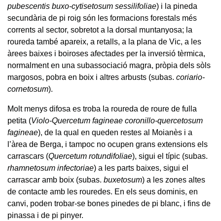
pubescentis buxo-cytisetosum sessilifoliae
) i la pineda
secundària de pi roig són les formacions forestals més
corrents al sector, sobretot a la dorsal muntanyosa; la
roureda també apareix, a retalls, a la plana de Vic, a les
àrees baixes i boiroses afectades per la inversió tèrmica,
normalment en una subassociació magra, pròpia dels sòls
margosos, pobra en boix i altres arbusts (subas.
coriario-
cornetosum
).
Molt menys difosa es troba la roureda de roure de fulla
petita (
Violo-Quercetum fagineae coronillo-quercetosum
fagineae
), de la qual en queden restes al Moianès i a
l’àrea de Berga, i tampoc no ocupen grans extensions els
carrascars (
Quercetum rotundifoliae
), sigui el típic (subas.
rhamnetosum infectoriae
) a les parts baixes, sigui el
carrascar amb boix (subas.
buxetosum
) a les zones altes
de contacte amb les rouredes. En els seus dominis, en
canvi, poden trobar-se bones pinedes de pi blanc, i fins de
pinassa i de pi pinyer.