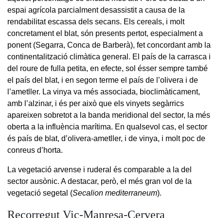
espai agrícola parcialment desassistit a causa de la
rendabilitat escassa dels secans. Els cereals, i molt
concretament el blat, són presents pertot, especialment a
ponent (Segarra, Conca de Barberà), fet concordant amb la
continentalització climàtica general. El país de la carrasca i
del roure de fulla petita, en efecte, sol ésser sempre també
el país del blat, i en segon terme el país de l’olivera i de
l’ametller. La vinya va més associada, bioclimàticament,
amb l’alzinar, i és per això que els vinyets segàrrics
apareixen sobretot a la banda meridional del sector, la més
oberta a la influència marítima. En qualsevol cas, el sector
és país de blat, d’olivera-ametller, i de vinya, i molt poc de
conreus d’horta.
La vegetació arvense i ruderal és comparable a la del
sector ausònic. A destacar, però, el més gran vol de la
vegetació segetal (
Secalion mediterraneum
).
Recorregut Vic-Manresa-Cervera