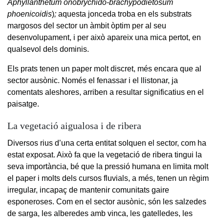
Aphyllanthetum onobrychido-brachypodietosum
phoenicoidis
)
;
aquesta jonceda troba en els substrats
margosos del sector un àmbit òptim per al seu
desenvolupament, i per això apareix una mica pertot, en
qualsevol dels dominis.
Els prats tenen un paper molt discret, més encara que al
sector ausònic. Només el fenassar i el llistonar, ja
comentats aleshores, arriben a resultar significatius en el
paisatge.
La vegetació aigualosa i de ribera
Diversos rius d’una certa entitat solquen el sector, com ha
estat exposat. Això fa que la vegetació de ribera tingui la
seva importància, bé que la pressió humana en limita molt
el paper i molts dels cursos fluvials, a més, tenen un règim
irregular, incapaç de mantenir comunitats gaire
esponeroses. Com en el sector ausònic, són les salzedes
de sarga, les alberedes amb vinca, les gatelledes, les