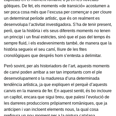
gòtiques. De fet, els moments «de transició» acostumen a
ser poca cosa més que l’excusa per començar o per cloure
un determinat període artístic, que és on realment es
desenvolupa l’activitat investigadora. S’ha de tenir present,
però, que la història i els seus diferents moments no tenen
un principi i un final estrictes, sinó que el pas del temps és
sempre fluid, i els esdeveniments també, de manera que la
història segueix el seu camí, lliure de les fites
cronològiques que després hom s’entesta a delimitar.
Però sovint, per als historiadors de l’art, aquests moments
de canvi poden arribar a ser tan importants com el ple
desenvolupament o la maduresa d’una determinada
tendència artística, ja que expliquen el perquè d’aquests
canvis en la manera de fer. En aquest sentit, és bo incloure
un capítol, encara que sigui breu, que palesi l’evolució de
les darreres produccions pròpiament romàniques, que ja
anticipen i van incloent elements nous, la qual cosa
prefigura un nou moment per a la pintura catalana.