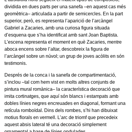
dividida en dues parts per una sanefa –en aquest cas més
geomètrica– articulada a partir de semicercles. En la part
superior, però, es representa l’aparició de l’arcàngel
Gabriel a Zacaries, amb una curiosa figura situada
d’esquena que s’ha identificat amb sant Joan Baptista.
L’escena representa el moment en què Zacaries, mentre
aboca encens sobre l’altar, descobreix la figura de
l’arcàngel sobre un núvol; un grup de joves acòlits en són
testimonis.
Després de la conca i la sanefa de compartimentació,
s’inclou –tal com hem vist en molts altres conjunts de
pintura mural romànica– la característica decoració que
imita cortinatges, que aquí són blancs i estampats amb
dobles línies negres encreuades en diagonal, formant una
retícula romboïdal. Dins dels rombes, s’hi han dibuixat
motius florals en vermell. L’arc de triomf que precedeix
aquest absis lateral té una decoració simplement
ornamental a base de línies ondulades.