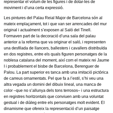
representar el volum de les figures i de dotar-les de
moviment i d’una certa expressió.
Les pintures del Palau Reial Major de Barcelona són al
mateix emplaçament, tot i que van ser arrencades del mur
original i actualment s’exposen al Saló del Tinell.
Formaven part de la decoració d’una sala del palau
anterior a la reforma que va originar el saló, i representen
una desfilada de llancers, ballesters i cavallers distribuïda
en dos registres, entre els quals figuren personatges de la
noblesa catalana del moment, així com el mateix rei Jaume
I i probablement el bisbe de Barcelona, Berenguer de
Palou. La part superior es tanca amb una imitació pictòrica
de carreus ornamentats. Pel que fa a l’estil, s’hi veu una
altra vegada un domini del dibuix lineal, una manca de
color –que no s’allunya dels tons terrosos– i una estructura
en registres horitzontals que conviuen amb una voluntat
gestual i de diàleg entre els personatges molt evident. El
dinamisme que ofereix la representació d’un paisatge