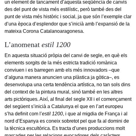
un element de tancament d’aquesta seqüència de canvis
des del punt de vista més estilístic, però també des del
punt de vista més històric i social, ja que són l’exemple clar
d’una època d’esplendor que s’inicià amb l’expansió de la
mateixa Corona Catalanoaragonesa.
L’anomenat
estil 1200
En aquesta situació pròpia del canvi de segle, en què els
elements sorgits de la més estricta tradició romànica
conviuen i es barregen amb els més innovadors –que
d’alguna manera anuncien una plàstica ja gòtica–, es
desenvolupa una certa tendència artística, no tan sols dins
del context de la pintura mural, sinó també en les altres
arts pictòriques. Així, al final del segle XII i el començament
del següent s’inicià a Catalunya el que en l’art europeu
s’ha definit com l’
estil 1200
, i que al migdia de França i al
nord d’Espanya es coneix sobretot pel que fa al domini de
la tècnica escultòrica. Es tracta d’unes produccions molt
marcades per les relacions evocadores dels caràcters