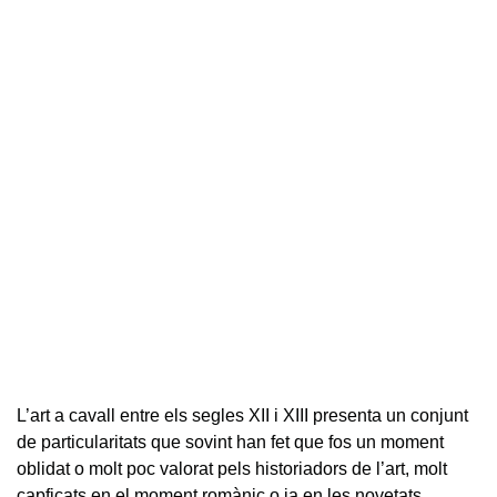
L’art a cavall entre els segles XII i XIII presenta un conjunt
de particularitats que sovint han fet que fos un moment
oblidat o molt poc valorat pels historiadors de l’art, molt
capficats en el moment romànic o ja en les novetats