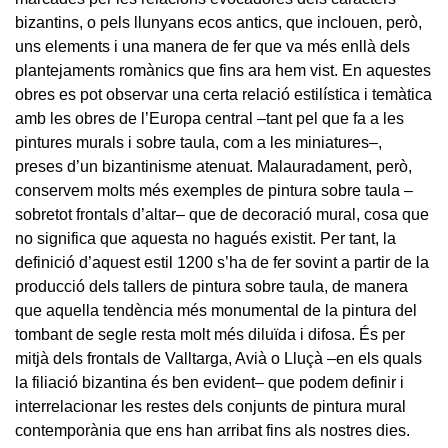
bizantins, o pels llunyans ecos antics, que inclouen, però,
uns elements i una manera de fer que va més enllà dels
plantejaments romànics que fins ara hem vist. En aquestes
obres es pot observar una certa relació estilística i temàtica
amb les obres de l’Europa central –tant pel que fa a les
pintures murals i sobre taula, com a les miniatures–,
preses d’un bizantinisme atenuat. Malauradament, però,
conservem molts més exemples de pintura sobre taula –
sobretot frontals d’altar– que de decoració mural, cosa que
no significa que aquesta no hagués existit. Per tant, la
definició d’aquest estil 1200 s’ha de fer sovint a partir de la
producció dels tallers de pintura sobre taula, de manera
que aquella tendència més monumental de la pintura del
tombant de segle resta molt més diluïda i difosa. És per
mitjà dels frontals de Valltarga, Avià o Lluçà –en els quals
la filiació bizantina és ben evident– que podem definir i
interrelacionar les restes dels conjunts de pintura mural
contemporània que ens han arribat fins als nostres dies.