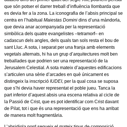
que són potser el darrer treball d’influència llombarda que
es devia fer a la zona. La iconografia de l’absis principal se
centra en l’habitual
Maiestas Domini
dins d’una màndorla,
que devia anar acompanyada per la representació
simbòlica dels quatre evangelistes –tetramorf– en
cadascun dels angles, dels quals tan sols resta el bou de
sant Lluc. A sota, i separat per una franja amb elements
vegetals alternats, hi ha un grup d’arquitectures molt ben
treballades que podrien ser una representació de la
Jerusalem Celestial. A sota mateix d’aquestes edificacions
s’articulen una sèrie d’arcades en què únicament es
distingeix la inscripció
IUDEI
, per la qual cosa se suposa
que s’hi devia haver representat el poble jueu. Tanca la
part inferior d’aquest absis una escena relativa al cicle de
la Passió de Crist, que es pot identificar com Crist davant
de Pilat, tot i que és una representació que ens ha arribat
de manera molt fragmentària.
L’absidiola nord segueix el mateix tipus de composició,