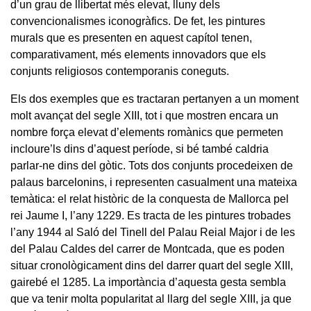
d’un grau de llibertat més elevat, lluny dels
convencionalismes iconogràfics. De fet, les pintures
murals que es presenten en aquest capítol tenen,
comparativament, més elements innovadors que els
conjunts religiosos contemporanis coneguts.
Els dos exemples que es tractaran pertanyen a un moment
molt avançat del segle XIII, tot i que mostren encara un
nombre força elevat d’elements romànics que permeten
incloure’ls dins d’aquest període, si bé també caldria
parlar-ne dins del gòtic. Tots dos conjunts procedeixen de
palaus barcelonins, i representen casualment una mateixa
temàtica: el relat històric de la conquesta de Mallorca pel
rei Jaume I, l’any 1229. Es tracta de les pintures trobades
l’any 1944 al Saló del Tinell del Palau Reial Major i de les
del Palau Caldes del carrer de Montcada, que es poden
situar cronològicament dins del darrer quart del segle XIII,
gairebé el 1285. La importància d’aquesta gesta sembla
que va tenir molta popularitat al llarg del segle XIII, ja que