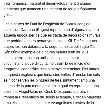
trets romànics, malgrat el desenvolupament d’alguns
elements que avancen una manera de fer ja pròpiament
gòtica.
Les pintures de l’atri de l’església de Sant Vicenç del
castell de Cardona (Bages) representen d’alguna manera
aquella època, per bé que es tracta de decoracions murals
que podrien encara pertànyer al segle XII. De fet, alguns
autors les han datades a la segona meitat del segle XII.
Són l’únic exemple de pintures murals d’un atri que
conservem, i ens han arribat molt parcialment,
circumstància que dificulta moltíssim la definició d’un
programa iconogràfic més o menys determinat. Del nàrtex
d’aquesta església, que tenia cinc voltes d’aresta, tan sols
se’n conserven les pintures de tres, juntament amb una
lluneta de la part meridional, en la qual es representa una
possible Flagel·lació de Crist. D’esquerra a dreta, s’hi
troben la Presentació de Jesús al temple, Crist en Majestat
amb els símbols dels quatre evangelistes i restes de la