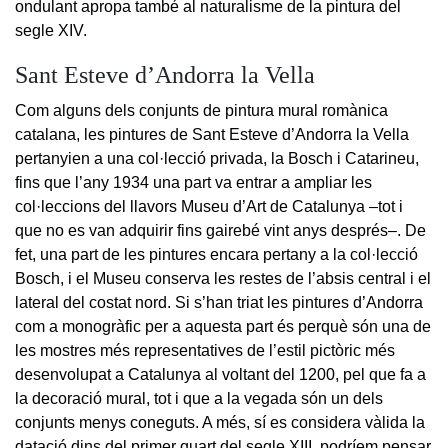
ondulant apropa també al naturalisme de la pintura del
segle XIV.
Sant Esteve d’Andorra la Vella
Com alguns dels conjunts de pintura mural romànica
catalana, les pintures de Sant Esteve d’Andorra la Vella
pertanyien a una col·lecció privada, la Bosch i Catarineu,
fins que l’any 1934 una part va entrar a ampliar les
col·leccions del llavors Museu d’Art de Catalunya –tot i
que no es van adquirir fins gairebé vint anys després–. De
fet, una part de les pintures encara pertany a la col·lecció
Bosch, i el Museu conserva les restes de l’absis central i el
lateral del costat nord. Si s’han triat les pintures d’Andorra
com a monogràfic per a aquesta part és perquè són una de
les mostres més representatives de l’estil pictòric més
desenvolupat a Catalunya al voltant del 1200, pel que fa a
la decoració mural, tot i que a la vegada són un dels
conjunts menys coneguts. A més, sí es considera vàlida la
datació dins del primer quart del segle XIII, podríem pensar