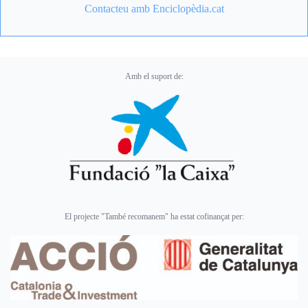
Contacteu amb Enciclopèdia.cat
Amb el suport de:
El projecte "També recomanem" ha estat cofinançat per: