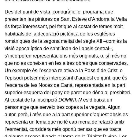
Des del punt de vista iconogràfic, el programa que
presenten les pintures de Sant Esteve d’Andorra la Vella
és força interessant, pel fet que al costat de temes molt
habituals de la decoració pictòrica de les esglésies
romàniques de la segona meitat del segle XII –com és la
visió apocalíptica de sant Joan de l’absis central–,
s’incorporen representacions més originals, o, sí més no,
que no es coneixen en les altres obres que conservades.
Un exemple és l’escena relativa a la Passió de Crist, o
l’episodi potser més interessant d’aquest conjunt, que és
l’escena de les Noces de Canà, representada en la part
superior esquerra del pany de paret que dóna al presbiteri.
Al costat de la inscripció
DOMINI. N
es dibuixa un
personatge que serveix tres copes a la vegada. Algun
autor, però, i atès que a la part superior d’aquest absis es
representa un tema que no té cap mena de relació amb
l’esmentat, considera més oportú pensar que es tracta
d’alguna escena lligada al tema de la Trinitat Divina. Les