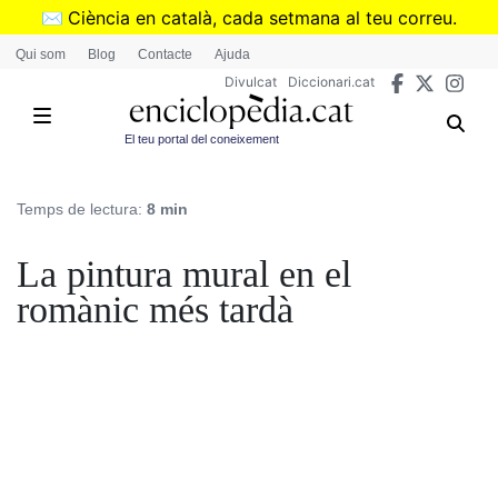
Vés
✉️
Ciència en català, cada setmana al teu correu.
al
➜
Subscriu-te al butlletí de Divulcat
.
Qui som
Blog
Contacte
Ajuda
contingut
Divulcat
Diccionari.cat
El teu portal del coneixement
Temps de lectura:
8 min
La pintura mural en el
romànic més tardà