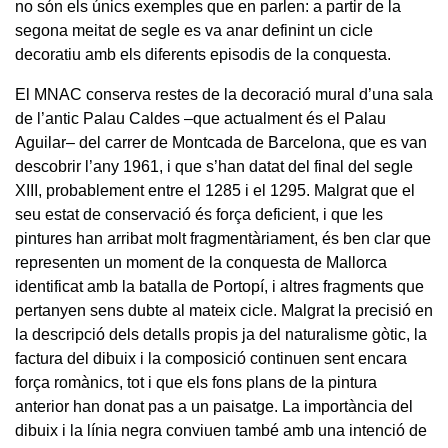
no són els únics exemples que en parlen: a partir de la
segona meitat de segle es va anar definint un cicle
decoratiu amb els diferents episodis de la conquesta.
El MNAC conserva restes de la decoració mural d’una sala
de l’antic Palau Caldes –que actualment és el Palau
Aguilar– del carrer de Montcada de Barcelona, que es van
descobrir l’any 1961, i que s’han datat del final del segle
XIII, probablement entre el 1285 i el 1295. Malgrat que el
seu estat de conservació és força deficient, i que les
pintures han arribat molt fragmentàriament, és ben clar que
representen un moment de la conquesta de Mallorca
identificat amb la batalla de Portopí, i altres fragments que
pertanyen sens dubte al mateix cicle. Malgrat la precisió en
la descripció dels detalls propis ja del naturalisme gòtic, la
factura del dibuix i la composició continuen sent encara
força romànics, tot i que els fons plans de la pintura
anterior han donat pas a un paisatge. La importància del
dibuix i la línia negra conviuen també amb una intenció de