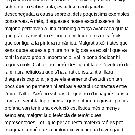
sobre mur o sobre taula, és actualment gairebé
desconeguda, a causa sobretot dels poquíssims exemples
conservats. A més, d’aquestes restes escadusseres, la
majoria pertanyen a una cronologia força avançada que fa
que pràcticament no es puguin incloure dins dels límits
que configura la pintura romànica. Malgrat això, i atès que
sens dubte aquesta pintura no religiosa va existir i que va
tenir la seva pròpia importància, val la pena dedicar-hi
alguns mots. Cal fer-ho, però, deslligant-la de l’evolució de
la pintura religiosa que s’ha anat constatant al llarg
d’aquests capítols, ja que els elements d’estudi són tan
pocs que no permeten ni arribar a establir contactes entre
l’una i l’altra. Això no vol pas dir que no n’hi hagués; ans al
contrari, sembla lògic pensar que pintura reügiosa i pintura
profana van tenir una evolució estilística més o menys
semblant, malgrat la diferència de temàtiques
representades. Tot i que per aquesta mateixa raó es pot
imaginar també que la pintura «civil» podria haver gaudit