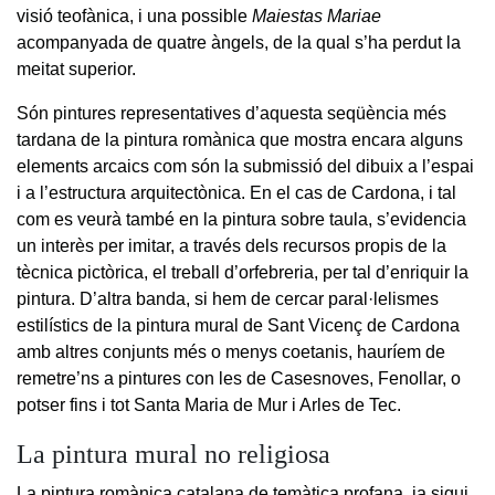
visió teofànica, i una possible
Maiestas Mariae
acompanyada de quatre àngels, de la qual s’ha perdut la
meitat superior.
Són pintures representatives d’aquesta seqüència més
tardana de la pintura romànica que mostra encara alguns
elements arcaics com són la submissió del dibuix a l’espai
i a l’estructura arquitectònica. En el cas de Cardona, i tal
com es veurà també en la pintura sobre taula, s’evidencia
un interès per imitar, a través dels recursos propis de la
tècnica pictòrica, el treball d’orfebreria, per tal d’enriquir la
pintura. D’altra banda, si hem de cercar paral·lelismes
estilístics de la pintura mural de Sant Vicenç de Cardona
amb altres conjunts més o menys coetanis, hauríem de
remetre’ns a pintures con les de Casesnoves, Fenollar, o
potser fins i tot Santa Maria de Mur i Arles de Tec.
La pintura mural no religiosa
La pintura romànica catalana de temàtica profana, ja sigui