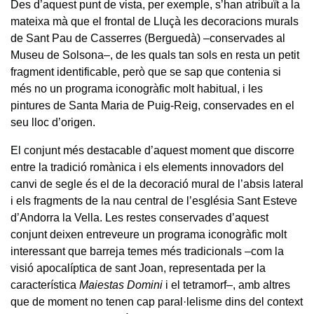
Des d’aquest punt de vista, per exemple, s’han atribuït a la
mateixa mà que el frontal de Lluçà les decoracions murals
de Sant Pau de Casserres (Berguedà) –conservades al
Museu de Solsona–, de les quals tan sols en resta un petit
fragment identificable, però que se sap que contenia si
més no un programa iconogràfic molt habitual, i les
pintures de Santa Maria de Puig-Reig, conservades en el
seu lloc d’origen.
El conjunt més destacable d’aquest moment que discorre
entre la tradició romànica i els elements innovadors del
canvi de segle és el de la decoració mural de l’absis lateral
i els fragments de la nau central de l’església Sant Esteve
d’Andorra la Vella. Les restes conservades d’aquest
conjunt deixen entreveure un programa iconogràfic molt
interessant que barreja temes més tradicionals –com la
visió apocalíptica de sant Joan, representada per la
característica
Maiestas Domini
i el tetramorf–, amb altres
que de moment no tenen cap paral·lelisme dins del context