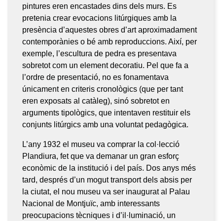
pintures eren encastades dins dels murs. Es
pretenia crear evocacions litúrgiques amb la
presència d’aquestes obres d’art aproximadament
contemporànies o bé amb reproduccions. Així, per
exemple, l’escultura de pedra es presentava
sobretot com un element decoratiu. Pel que fa a
l’ordre de presentació, no es fonamentava
únicament en criteris cronològics (que per tant
eren exposats al catàleg), sinó sobretot en
arguments tipològics, que intentaven restituir els
conjunts litúrgics amb una voluntat pedagògica.
L’any 1932 el museu va comprar la col·lecció
Plandiura, fet que va demanar un gran esforç
econòmic de la institució i del país. Dos anys més
tard, després d’un mogut transport dels absis per
la ciutat, el nou museu va ser inaugurat al Palau
Nacional de Montjuïc, amb interessants
preocupacions tècniques i d’il·luminació, un