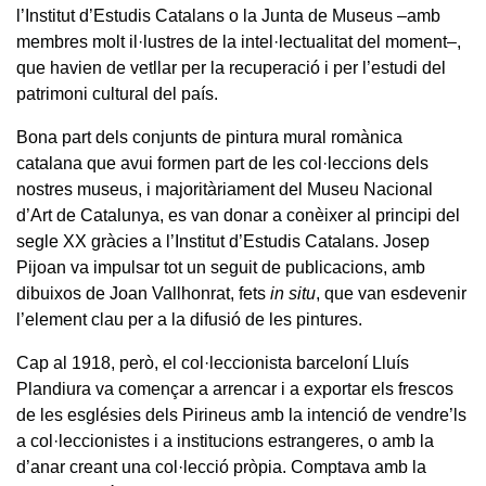
l’Institut d’Estudis Catalans o la Junta de Museus –amb
membres molt il·lustres de la intel·lectualitat del moment–,
que havien de vetllar per la recuperació i per l’estudi del
patrimoni cultural del país.
Bona part dels conjunts de pintura mural romànica
catalana que avui formen part de les col·leccions dels
nostres museus, i majoritàriament del Museu Nacional
d’Art de Catalunya, es van donar a conèixer al principi del
segle XX gràcies a l’Institut d’Estudis Catalans. Josep
Pijoan va impulsar tot un seguit de publicacions, amb
dibuixos de Joan Vallhonrat, fets
in situ
, que van esdevenir
l’element clau per a la difusió de les pintures.
Cap al 1918, però, el col·leccionista barceloní Lluís
Plandiura va començar a arrencar i a exportar els frescos
de les esglésies dels Pirineus amb la intenció de vendre’ls
a col·leccionistes i a institucions estrangeres, o amb la
d’anar creant una col·lecció pròpia. Comptava amb la