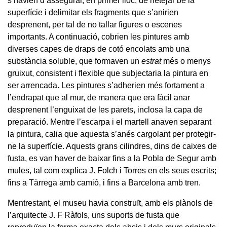
s’havien d’assegurar, en primer lloc, de netejar bé la
superfície i delimitar els fragments que s’anirien
desprenent, per tal de no tallar figures o escenes
importants. A continuació, cobrien les pintures amb
diverses capes de draps de cotó encolats amb una
substància soluble, que formaven un
estrat
més o menys
gruixut, consistent i flexible que subjectaria la pintura en
ser arrencada. Les pintures s’adherien més fortament a
l’endrapat que al mur, de manera que era fàcil anar
desprenent l’enguixat de les parets, inclosa la capa de
preparació. Mentre l’escarpa i el martell anaven separant
la pintura, calia que aquesta s’anés cargolant per protegir-
ne la superfície. Aquests grans cilindres, dins de caixes de
fusta, es van haver de baixar fins a la Pobla de Segur amb
mules, tal com explica J. Folch i Torres en els seus escrits;
fins a Tàrrega amb camió, i fins a Barcelona amb tren.
Mentrestant, el museu havia construït, amb els plànols de
l’arquitecte J. F Ràfols, uns suports de fusta que