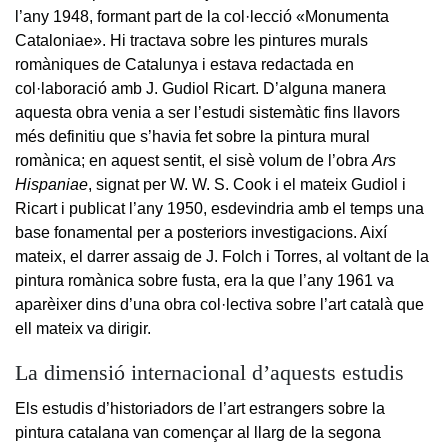
l’any 1948, formant part de la col·lecció «Monumenta
Cataloniae». Hi tractava sobre les pintures murals
romàniques de Catalunya i estava redactada en
col·laboració amb J. Gudiol Ricart. D’alguna manera
aquesta obra venia a ser l’estudi sistemàtic fins llavors
més definitiu que s’havia fet sobre la pintura mural
romànica; en aquest sentit, el sisè volum de l’obra
Ars
Hispaniae
, signat per W. W. S. Cook i el mateix Gudiol i
Ricart i publicat l’any 1950, esdevindria amb el temps una
base fonamental per a posteriors investigacions. Així
mateix, el darrer assaig de J. Folch i Torres, al voltant de la
pintura romànica sobre fusta, era la que l’any 1961 va
aparèixer dins d’una obra col·lectiva sobre l’art català que
ell mateix va dirigir.
La dimensió internacional d’aquests estudis
Els estudis d’historiadors de l’art estrangers sobre la
pintura catalana van començar al llarg de la segona