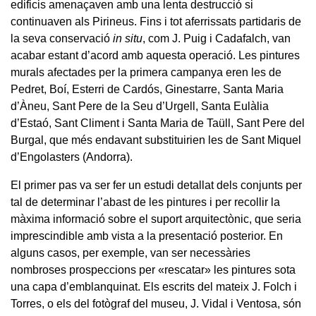
edificis amenaçaven amb una lenta destrucció si
continuaven als Pirineus. Fins i tot aferrissats partidaris de
la seva conservació
in situ
, com J. Puig i Cadafalch, van
acabar estant d’acord amb aquesta operació. Les pintures
murals afectades per la primera campanya eren les de
Pedret, Boí, Esterri de Cardós, Ginestarre, Santa Maria
d’Àneu, Sant Pere de la Seu d’Urgell, Santa Eulàlia
d’Estaó, Sant Climent i Santa Maria de Taüll, Sant Pere del
Burgal, que més endavant substituirien les de Sant Miquel
d’Engolasters (Andorra).
El primer pas va ser fer un estudi detallat dels conjunts per
tal de determinar l’abast de les pintures i per recollir la
màxima informació sobre el suport arquitectònic, que seria
imprescindible amb vista a la presentació posterior. En
alguns casos, per exemple, van ser necessàries
nombroses prospeccions per «rescatar» les pintures sota
una capa d’emblanquinat. Els escrits del mateix J. Folch i
Torres, o els del fotògraf del museu, J. Vidal i Ventosa, són