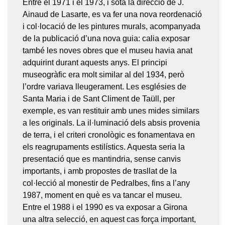
Entre el 1971 i el 1973, i sota la direcció de J.
Ainaud de Lasarte, es va fer una nova reordenació
i col·locació de les pintures murals, acompanyada
de la publicació d’una nova guia: calia exposar
també les noves obres que el museu havia anat
adquirint durant aquests anys. El principi
museogràfic era molt similar al del 1934, però
l’ordre variava lleugerament. Les esglésies de
Santa Maria i de Sant Climent de Taüll, per
exemple, es van restituir amb unes mides similars
a les originals. La il·luminació dels absis provenia
de terra, i el criteri cronològic es fonamentava en
els reagrupaments estilístics. Aquesta seria la
presentació que es mantindria, sense canvis
importants, i amb propostes de trasllat de la
col·lecció al monestir de Pedralbes, fins a l’any
1987, moment en què es va tancar el museu.
Entre el 1988 i el 1990 es va exposar a Girona
una altra selecció, en aquest cas força important,