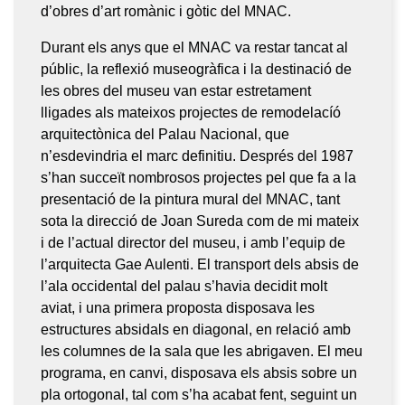
d’obres d’art romànic i gòtic del MNAC.
Durant els anys que el MNAC va restar tancat al
públic, la reflexió museogràfica i la destinació de
les obres del museu van estar estretament
lligades als mateixos projectes de remodelacíó
arquitectònica del Palau Nacional, que
n’esdevindria el marc definitiu. Després del 1987
s’han succeït nombrosos projectes pel que fa a la
presentació de la pintura mural del MNAC, tant
sota la direcció de Joan Sureda com de mi mateix
i de l’actual director del museu, i amb l’equip de
l’arquitecta Gae Aulenti. El transport dels absis de
l’ala occidental del palau s’havia decidit molt
aviat, i una primera proposta disposava les
estructures absidals en diagonal, en relació amb
les columnes de la sala que les abrigaven. El meu
programa, en canvi, disposava els absis sobre un
pla ortogonal, tal com s’ha acabat fent, seguint un