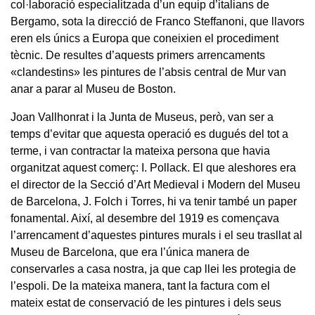
col·laboració especialitzada d’un equip d’italians de
Bergamo, sota la direcció de Franco Steffanoni, que llavors
eren els únics a Europa que coneixien el procediment
tècnic. De resultes d’aquests primers arrencaments
«clandestins» les pintures de l’absis central de Mur van
anar a parar al Museu de Boston.
Joan Vallhonrat i la Junta de Museus, però, van ser a
temps d’evitar que aquesta operació es dugués del tot a
terme, i van contractar la mateixa persona que havia
organitzat aquest comerç: I. Pollack. El que aleshores era
el director de la Secció d’Art Medieval i Modern del Museu
de Barcelona, J. Folch i Torres, hi va tenir també un paper
fonamental. Així, al desembre del 1919 es començava
l’arrencament d’aquestes pintures murals i el seu trasllat al
Museu de Barcelona, que era l’única manera de
conservarles a casa nostra, ja que cap llei les protegia de
l’espoli. De la mateixa manera, tant la factura com el
mateix estat de conservació de les pintures i dels seus