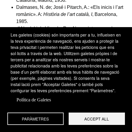
Cataluña
, Madrid, 1956.
Dalmases, N. de; José i Pitarch, A.: «Els inicis i l’art
romànic». A:
Història de l’art català, I
, Barcelona,
1985.
d’Abadal i de Vinyals, R.: «Nova pintura mural
Les galetes (cookies) són importants per a tu, influeixen en
romànica», dins
Gazeta Montanyesa
, núm.387, Vic,
la teva experiència de navegació, ens ajuden a protegir la
24 d’agost de 1909.
teva privacitat i permeten realitzar les peticions que ens
d’Abadal i de Vinyals, R.: «Descubriment de pintures
sol·licitis a través de la web. Utilitzem galetes pròpies i de
romàniques en el Bisbat de Vich», dins
Revista de la
tercers per a analitzar els nostres serveis i mostrar-te
Asociación Artístico- Arqueològica Barcelonesa
, vol.
publicitat relacionada amb les teves preferències sobre la
VI, núm.60, Barcelona, 1909, pàg.203– 204.
base d’un perfil elaborat amb els teus hàbits de navegació
(per exemple, pàgines visitades). Si consents la seva
Guardia, M. ; Camps, J. ; Lorés, I.:
La descoberta de
instal·lació prem "Acceptar Galetes" o també pots
la pintura mural romànica catalana. La col·lecció de
configurar les teves preferències prement "Paràmetres".
reproduccions del MNAC
, Barcelona, 1993.
Gudiol i Cunill, J.:
La pintura migeval catalana. Els
Política de Galetes
primitius I
, vol. I, Barcelona, 1927.
Junyent, E.:
Catalogne romane
, 1961.
PARÀMETRES
ACCEPT ALL
Kuhn, C. L.:
Romanesque Mural Painting of
Catalonia
, Harvard, 1930.