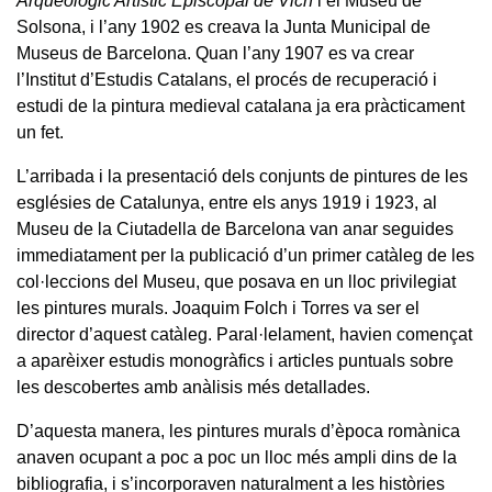
Arqueològic Artístic Episcopal de Vich
i el Museu de
Solsona, i l’any 1902 es creava la Junta Municipal de
Museus de Barcelona. Quan l’any 1907 es va crear
l’Institut d’Estudis Catalans, el procés de recuperació i
estudi de la pintura medieval catalana ja era pràcticament
un fet.
L’arribada i la presentació dels conjunts de pintures de les
esglésies de Catalunya, entre els anys 1919 i 1923, al
Museu de la Ciutadella de Barcelona van anar seguides
immediatament per la publicació d’un primer catàleg de les
col·leccions del Museu, que posava en un lloc privilegiat
les pintures murals. Joaquim Folch i Torres va ser el
director d’aquest catàleg. Paral·lelament, havien començat
a aparèixer estudis monogràfics i articles puntuals sobre
les descobertes amb anàlisis més detallades.
D’aquesta manera, les pintures murals d’època romànica
anaven ocupant a poc a poc un lloc més ampli dins de la
bibliografia, i s’incorporaven naturalment a les històries