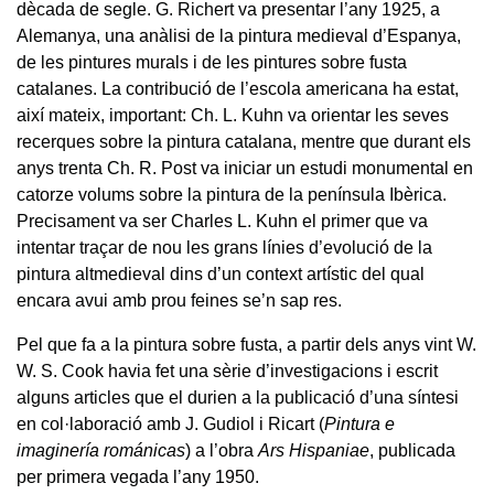
dècada de segle. G. Richert va presentar l’any 1925, a
Alemanya, una anàlisi de la pintura medieval d’Espanya,
de les pintures murals i de les pintures sobre fusta
catalanes. La contribució de l’escola americana ha estat,
així mateix, important: Ch. L. Kuhn va orientar les seves
recerques sobre la pintura catalana, mentre que durant els
anys trenta Ch. R. Post va iniciar un estudi monumental en
catorze volums sobre la pintura de la península Ibèrica.
Precisament va ser Charles L. Kuhn el primer que va
intentar traçar de nou les grans línies d’evolució de la
pintura altmedieval dins d’un context artístic del qual
encara avui amb prou feines se’n sap res.
Pel que fa a la pintura sobre fusta, a partir dels anys vint W.
W. S. Cook havia fet una sèrie d’investigacions i escrit
alguns articles que el durien a la publicació d’una síntesi
en col·laboració amb J. Gudiol i Ricart (
Pintura e
imaginería románicas
) a l’obra
Ars Hispaniae
, publicada
per primera vegada l’any 1950.