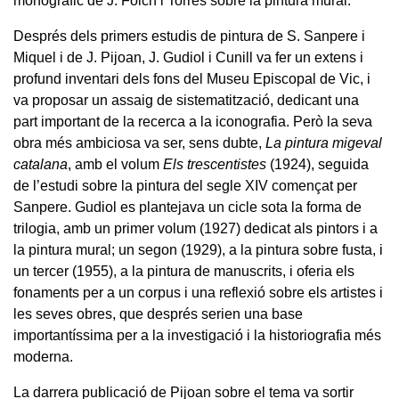
monogràfic de J. Folch i Torres sobre la pintura mural.
Després dels primers estudis de pintura de S. Sanpere i
Miquel i de J. Pijoan, J. Gudiol i Cunill va fer un extens i
profund inventari dels fons del Museu Episcopal de Vic, i
va proposar un assaig de sistematització, dedicant una
part important de la recerca a la iconografia. Però la seva
obra més ambiciosa va ser, sens dubte,
La pintura migeval
catalana
, amb el volum
Els trescentistes
(1924), seguida
de l’estudi sobre la pintura del segle XIV començat per
Sanpere. Gudiol es plantejava un cicle sota la forma de
trilogia, amb un primer volum (1927) dedicat als pintors i a
la pintura mural; un segon (1929), a la pintura sobre fusta, i
un tercer (1955), a la pintura de manuscrits, i oferia els
fonaments per a un corpus i una reflexió sobre els artistes i
les seves obres, que després serien una base
importantíssima per a la investigació i la historiografia més
moderna.
La darrera publicació de Pijoan sobre el tema va sortir