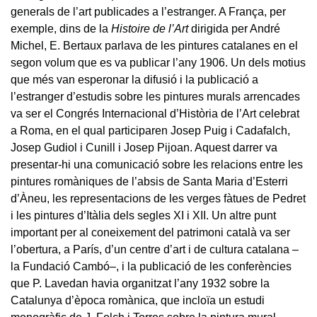
generals de l’art publicades a l’estranger. A França, per
exemple, dins de la
Histoire de l’Art
dirigida per André
Michel, E. Bertaux parlava de les pintures catalanes en el
segon volum que es va publicar l’any 1906. Un dels motius
que més van esperonar la difusió i la publicació a
l’estranger d’estudis sobre les pintures murals arrencades
va ser el Congrés Internacional d’Història de l’Art celebrat
a Roma, en el qual participaren Josep Puig i Cadafalch,
Josep Gudiol i Cunill i Josep Pijoan. Aquest darrer va
presentar-hi una comunicació sobre les relacions entre les
pintures romàniques de l’absis de Santa Maria d’Esterri
d’Àneu, les representacions de les verges fàtues de Pedret
i les pintures d’Itàlia dels segles XI i XII. Un altre punt
important per al coneixement del patrimoni català va ser
l’obertura, a París, d’un centre d’art i de cultura catalana –
la Fundació Cambó–, i la publicació de les conferències
que P. Lavedan havia organitzat l’any 1932 sobre la
Catalunya d’època romànica, que incloïa un estudi