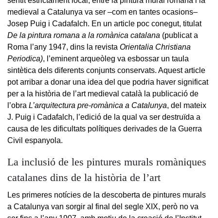
sentit estrictament local, entre la pintura mural romana i la
medieval a Catalunya va ser –com en tantes ocasions–
Josep Puig i Cadafalch. En un article poc conegut, titulat
De la pintura romana a la romànica catalana
(publicat a
Roma l’any 1947, dins la revista
Orientalia Christiana
Periodica)
, l’eminent arqueòleg va esbossar un taula
sintètica dels diferents conjunts conservats. Aquest article
pot arribar a donar una idea del que podria haver significat
per a la història de l’art medieval català la publicació de
l’obra
L’arquitectura pre-romànica a Catalunya
, del mateix
J. Puig i Cadafalch, l’edició de la qual va ser destruïda a
causa de les dificultats polítiques derivades de la Guerra
Civil espanyola.
La inclusió de les pintures murals romàniques
catalanes dins de la història de l’art
Les primeres notícies de la descoberta de pintures murals
a Catalunya van sorgir al final del segle XIX, però no va