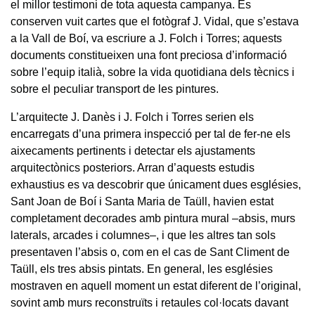
el millor testimoni de tota aquesta campanya. Es
conserven vuit cartes que el fotògraf J. Vidal, que s’estava
a la Vall de Boí, va escriure a J. Folch i Torres; aquests
documents constitueixen una font preciosa d’informació
sobre l’equip italià, sobre la vida quotidiana dels tècnics i
sobre el peculiar transport de les pintures.
L’arquitecte J. Danès i J. Folch i Torres serien els
encarregats d’una primera inspecció per tal de fer-ne els
aixecaments pertinents i detectar els ajustaments
arquitectònics posteriors. Arran d’aquests estudis
exhaustius es va descobrir que únicament dues esglésies,
Sant Joan de Boí i Santa Maria de Taüll, havien estat
completament decorades amb pintura mural –absis, murs
laterals, arcades i columnes–, i que les altres tan sols
presentaven l’absis o, com en el cas de Sant Climent de
Taüll, els tres absis pintats. En general, les esglésies
mostraven en aquell moment un estat diferent de l’original,
sovint amb murs reconstruïts i retaules col·locats davant