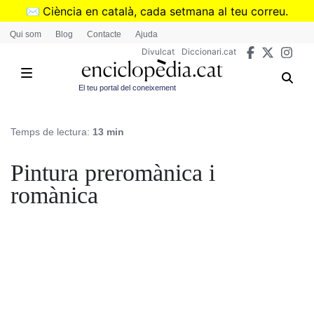
Vés
✉️
Ciència en català, cada setmana al teu correu.
al
➜
Subscriu-te al butlletí de Divulcat
.
Qui som
Blog
Contacte
Ajuda
contingut
Divulcat
Diccionari.cat
El teu portal del coneixement
Temps de lectura:
13 min
Pintura preromànica i
romànica