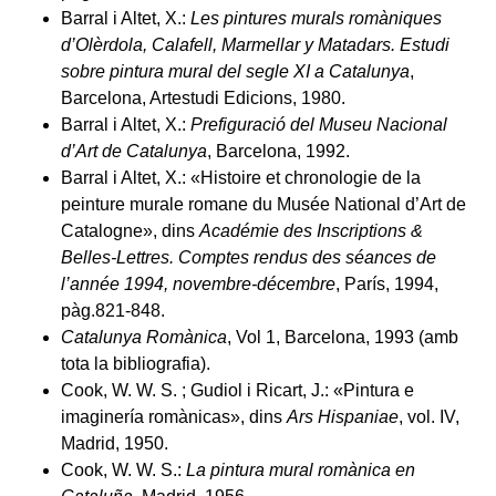
Barral i Altet, X.:
Les pintures murals romàniques
d’Olèrdola, Calafell, Marmellar y Matadars. Estudi
sobre pintura mural del segle XI a Catalunya
,
Barcelona, Artestudi Edicions, 1980.
Barral i Altet, X.:
Prefiguració del Museu Nacional
d’Art de Catalunya
, Barcelona, 1992.
Barral i Altet, X.: «Histoire et chronologie de la
peinture murale romane du Musée National d’Art de
Catalogne», dins
Académie des Inscriptions &
Belles-Lettres. Comptes rendus des séances de
l’année 1994, novembre-décembre
, París, 1994,
pàg.821-848.
Catalunya Romànica
, Vol 1, Barcelona, 1993 (amb
tota la bibliografia).
Cook, W. W. S. ; Gudiol i Ricart, J.: «Pintura e
imaginería romànicas», dins
Ars Hispaniae
, vol. IV,
Madrid, 1950.
Cook, W. W. S.:
La pintura mural romànica en