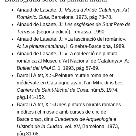
Ainaud de Lasarte, J.:
Museu d’Art de Catalunya. Art
Romànic. Guia
, Barcelona, 1973, pàg.73-78.
Ainaud de Lasarte, J.:
Les esglésies de Sant Pere de
Terrassa
(segona edició), Terrassa, 1990.
Ainaud de Lasarte, J.: «La fascinació del romànic».
A:
La pintura catalana
, I, Ginebra-Barcelona, 1989.
Ainaud de Lasarte, J.: «La col·lecció de pintura
romànica al Museu d’Art Nacional de Catalunya». A:
Butlletí del MNAC
, 1, 1993, pàg.57-69.
Barral i Altet, X.: «Peinture murale romaine et
médiévale en Catalogne avant l’an Mil», dins
Les
Cahiers de Saint-Michel de Cuxa
, núm.5, 1974,
pàg.141-152.
Barral i Altet, X.: «Unes pintures murals romanes
inèdites i el mosaic amb curses de circ de
Barcelona», dins
Cuadernos de Arqueología e
Historia de la Ciudad
, vol. XV, Barcelona, 1973,
pàg.31-68.