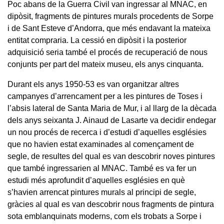
Poc abans de la Guerra Civil van ingressar al MNAC, en
dipòsit, fragments de pintures murals procedents de Sorpe
i de Sant Esteve d’Andorra, que més endavant la mateixa
entitat compraria. La cessió en dipòsit i la posterior
adquisició seria també el procés de recuperació de nous
conjunts per part del mateix museu, els anys cinquanta.
Durant els anys 1950-53 es van organitzar altres
campanyes d’arrencament per a les pintures de Toses i
l’absis lateral de Santa Maria de Mur, i al llarg de la dècada
dels anys seixanta J. Ainaud de Lasarte va decidir endegar
un nou procés de recerca i d’estudi d’aquelles esglésies
que no havien estat examinades al començament de
segle, de resultes del qual es van descobrir noves pintures
que també ingressarien al MNAC. També es va fer un
estudi més aprofundit d’aquelles esglésies en què
s’havien arrencat pintures murals al principi de segle,
gràcies al qual es van descobrir nous fragments de pintura
sota emblanquinats moderns, com els trobats a Sorpe i