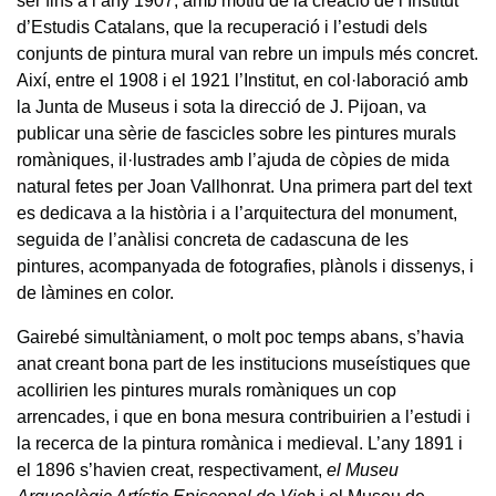
ser fins a l’any 1907, amb motiu de la creació de l’Institut
d’Estudis Catalans, que la recuperació i l’estudi dels
conjunts de pintura mural van rebre un impuls més concret.
Així, entre el 1908 i el 1921 l’Institut, en col·laboració amb
la Junta de Museus i sota la direcció de J. Pijoan, va
publicar una sèrie de fascicles sobre les pintures murals
romàniques, il·lustrades amb l’ajuda de còpies de mida
natural fetes per Joan Vallhonrat. Una primera part del text
es dedicava a la història i a l’arquitectura del monument,
seguida de l’anàlisi concreta de cadascuna de les
pintures, acompanyada de fotografies, plànols i dissenys, i
de làmines en color.
Gairebé simultàniament, o molt poc temps abans, s’havia
anat creant bona part de les institucions museístiques que
acollirien les pintures murals romàniques un cop
arrencades, i que en bona mesura contribuirien a l’estudi i
la recerca de la pintura romànica i medieval. L’any 1891 i
el 1896 s’havien creat, respectivament,
el Museu