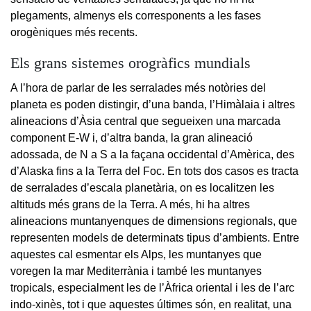
plegaments, almenys els corresponents a les fases
orogèniques més recents.
Els grans sistemes orogràfics mundials
A l’hora de parlar de les serralades més notòries del
planeta es poden distingir, d’una banda, l’Himàlaia i altres
alineacions d’Àsia central que segueixen una marcada
component E-W i, d’altra banda, la gran alineació
adossada, de N a S a la façana occidental d’Amèrica, des
d’Alaska fins a la Terra del Foc. En tots dos casos es tracta
de serralades d’escala planetària, on es localitzen les
altituds més grans de la Terra. A més, hi ha altres
alineacions muntanyenques de dimensions regionals, que
representen models de determinats tipus d’ambients. Entre
aquestes cal esmentar els Alps, les muntanyes que
voregen la mar Mediterrània i també les muntanyes
tropicals, especialment les de l’Àfrica oriental i les de l’arc
indo-xinès, tot i que aquestes últimes són, en realitat, una