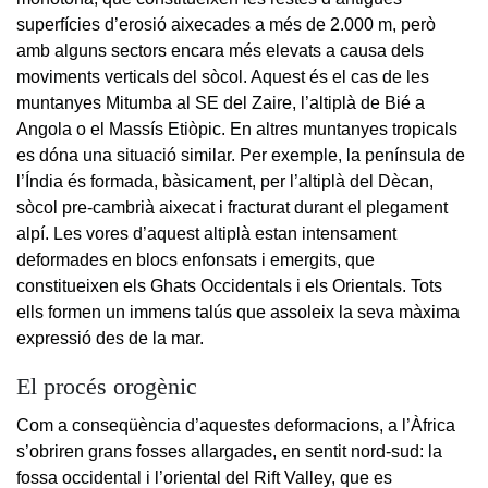
superfícies d’erosió aixecades a més de 2.000 m, però
amb alguns sectors encara més elevats a causa dels
moviments verticals del sòcol. Aquest és el cas de les
muntanyes Mitumba al SE del Zaire, l’altiplà de Bié a
Angola o el Massís Etiòpic. En altres muntanyes tropicals
es dóna una situació similar. Per exemple, la península de
l’Índia és formada, bàsicament, per l’altiplà del Dècan,
sòcol pre-cambrià aixecat i fracturat durant el plegament
alpí. Les vores d’aquest altiplà estan intensament
deformades en blocs enfonsats i emergits, que
constitueixen els Ghats Occidentals i els Orientals. Tots
ells formen un immens talús que assoleix la seva màxima
expressió des de la mar.
El procés orogènic
Com a conseqüència d’aquestes deformacions, a l’Àfrica
s’obriren grans fosses allargades, en sentit nord-sud: la
fossa occidental i l’oriental del Rift Valley, que es