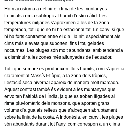
Hom acostuma a definir el clima de les muntanyes
tropicals com a subtropical humit d’estiu càlid. Les
temperatures mitjanes s’aproximen a les de la zona
temperada, tot i que no hi ha estacionalitat. En canvi sí que
hi ha forts contrastos entre el dia i la nit, especialment als
cims més elevats que suporten, fins i tot, gelades
nocturnes. Les pluges són molt abundants, amb tendència
a disminuir a les zones més allunyades de l’equador.
Tot i que sempre es produeixen illots humits, com s’aprecia
clarament al Massís Etiòpic, a la zona dels tròpics,
l’estació seca hivernal apareix de manera molt marcada.
Aquest contrast també és evident a les muntanyes que
envolten l’altiplà de l’Índia, ja que es troben lligades al
ritme pluviomètric dels monsons, que aporten grans
volums d’aigua als relleus que s’aixequen abruptament
sobre la línia de la costa. A Indonèsia, en canvi, les pluges
són abundants durant tot l’any, com correspon a un clima