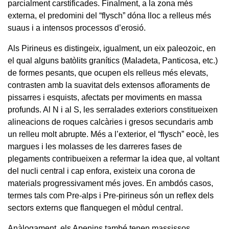
parcialment carstificades. Finalment, a la zona més
externa, el predomini del “flysch” dóna lloc a relleus més
suaus i a intensos processos d’erosió.
Als Pirineus es distingeix, igualment, un eix paleozoic, en
el qual alguns batòlits granítics (Maladeta, Panticosa, etc.)
de formes pesants, que ocupen els relleus més elevats,
contrasten amb la suavitat dels extensos afloraments de
pissarres i esquists, afectats per moviments en massa
profunds. Al N i al S, les serralades exteriors constitueixen
alineacions de roques calcàries i gresos secundaris amb
un relleu molt abrupte. Més a l’exterior, el “flysch” eocè, les
margues i les molasses de les darreres fases de
plegaments contribueixen a refermar la idea que, al voltant
del nucli central i cap enfora, existeix una corona de
materials progressivament més joves. En ambdós casos,
termes tals com Pre-alps i Pre-pirineus són un reflex dels
sectors externs que flanquegen el mòdul central.
Anàlogament, els Apenins també tenen massissos