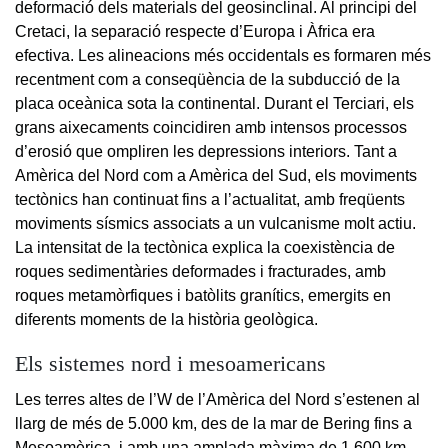
deformació dels materials del geosinclinal. Al principi del
Cretaci, la separació respecte d’Europa i Àfrica era
efectiva. Les alineacions més occidentals es formaren més
recentment com a conseqüència de la subducció de la
placa oceànica sota la continental. Durant el Terciari, els
grans aixecaments coincidiren amb intensos processos
d’erosió que ompliren les depressions interiors. Tant a
Amèrica del Nord com a Amèrica del Sud, els moviments
tectònics han continuat fins a l’actualitat, amb freqüents
moviments sísmics associats a un vulcanisme molt actiu.
La intensitat de la tectònica explica la coexistència de
roques sedimentàries deformades i fracturades, amb
roques metamòrfiques i batòlits granítics, emergits en
diferents moments de la història geològica.
Els sistemes nord i mesoamericans
Les terres altes de l’W de l’Amèrica del Nord s’estenen al
llarg de més de 5.000 km, des de la mar de Bering fins a
Mesoamèrica, i amb una amplada màxima de 1.600 km