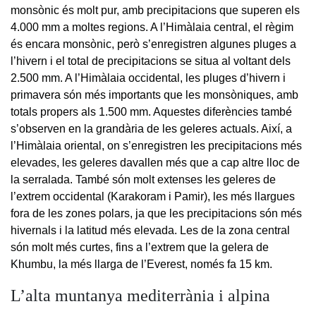
monsònic és molt pur, amb precipitacions que superen els
4.000 mm a moltes regions. A l’Himàlaia central, el règim
és encara monsònic, però s’enregistren algunes pluges a
l’hivern i el total de precipitacions se situa al voltant dels
2.500 mm. A l’Himàlaia occidental, les pluges d’hivern i
primavera són més importants que les monsòniques, amb
totals propers als 1.500 mm. Aquestes diferències també
s’observen en la grandària de les geleres actuals. Així, a
l’Himàlaia oriental, on s’enregistren les precipitacions més
elevades, les geleres davallen més que a cap altre lloc de
la serralada. També són molt extenses les geleres de
l’extrem occidental (Karakoram i Pamir), les més llargues
fora de les zones polars, ja que les precipitacions són més
hivernals i la latitud més elevada. Les de la zona central
són molt més curtes, fins a l’extrem que la gelera de
Khumbu, la més llarga de l’Everest, només fa 15 km.
L’alta muntanya mediterrània i alpina