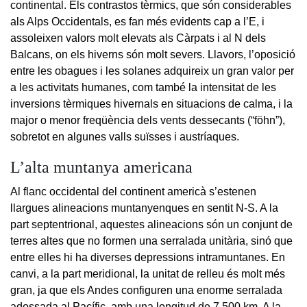
continental. Els contrastos tèrmics, que són considerables
als Alps Occidentals, es fan més evidents cap a l’E, i
assoleixen valors molt elevats als Càrpats i al N dels
Balcans, on els hiverns són molt severs. Llavors, l’oposició
entre les obagues i les solanes adquireix un gran valor per
a les activitats humanes, com també la intensitat de les
inversions tèrmiques hivernals en situacions de calma, i la
major o menor freqüència dels vents dessecants (“föhn”),
sobretot en algunes valls suïsses i austríaques.
L’alta muntanya americana
Al flanc occidental del continent americà s’estenen
llargues alineacions muntanyenques en sentit N-S. A la
part septentrional, aquestes alineacions són un conjunt de
terres altes que no formen una serralada unitària, sinó que
entre elles hi ha diverses depressions intramuntanes. En
canvi, a la part meridional, la unitat de relleu és molt més
gran, ja que els Andes configuren una enorme serralada
adossada al Pacífic, amb una longitud de 7.500 km. A la