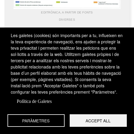
EDITRÒNICA, A PARTIR DE FONTS
DIVERSES
Perfils pluviomètric i de vegetació, aixecats sobre
Les galetes (cookies) són importants per a tu, influeixen en
un transecte fet al llarg del paral·lel 39°N del
la teva experiència de navegació, ens ajuden a protegir la
Pacífic fins a l’interior. L’aire càlid i humit del
teva privacitat i permeten realitzar les peticions que ens
Pacífic s’eleva per efecte de la serralada
sol·licitis a través de la web. Utilitzem galetes pròpies i de
tercers per a analitzar els nostres serveis i mostrar-te
Costanera i de Sierra Nevada, i mentre ascendeix
publicitat relacionada amb les teves preferències sobre la
es refreda, de manera que la seva humitat
base d’un perfil elaborat amb els teus hàbits de navegació
condensa i plou. Aquest fenomen es coneix com a
(per exemple, pàgines visitades). Si consents la seva
efecte “föhn”. A l’E de Sierra Nevada el clima
instal·lació prem "Acceptar Galetes" o també pots
esdevé més sec, ja que els núvols han
configurar les teves preferències prement "Paràmetres".
descarregat la humitat als massissos occidentals.
Política de Galetes
El Great Basin es troba, per tant, en una zona
d’ombra pluviomètrica, i la pluviositat no hi supera
els 500 mm anuals. A les Rocalloses s’observa de
PARÀMETRES
ACCEPT ALL
nou un efecte “föhn”. La vegetació no canvia
només amb l’altitud sinó també amb la pluviositat.