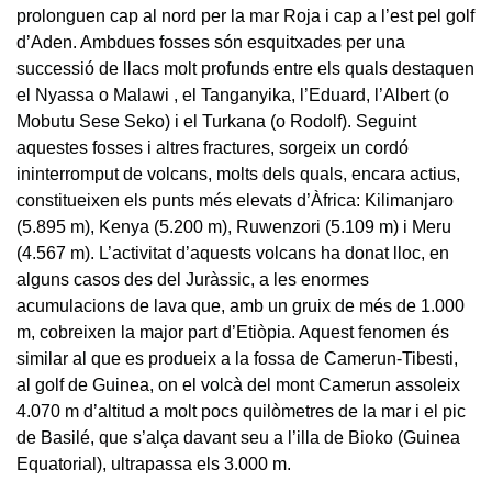
prolonguen cap al nord per la mar Roja i cap a l’est pel golf
d’Aden. Ambdues fosses són esquitxades per una
successió de llacs molt profunds entre els quals destaquen
el Nyassa o Malawi , el Tanganyika, l’Eduard, l’Albert (o
Mobutu Sese Seko) i el Turkana (o Rodolf). Seguint
aquestes fosses i altres fractures, sorgeix un cordó
ininterromput de volcans, molts dels quals, encara actius,
constitueixen els punts més elevats d’Àfrica: Kilimanjaro
(5.895 m), Kenya (5.200 m), Ruwenzori (5.109 m) i Meru
(4.567 m). L’activitat d’aquests volcans ha donat lloc, en
alguns casos des del Juràssic, a les enormes
acumulacions de lava que, amb un gruix de més de 1.000
m, cobreixen la major part d’Etiòpia. Aquest fenomen és
similar al que es produeix a la fossa de Camerun-Tibesti,
al golf de Guinea, on el volcà del mont Camerun assoleix
4.070 m d’altitud a molt pocs quilòmetres de la mar i el pic
de Basilé, que s’alça davant seu a l’illa de Bioko (Guinea
Equatorial), ultrapassa els 3.000 m.