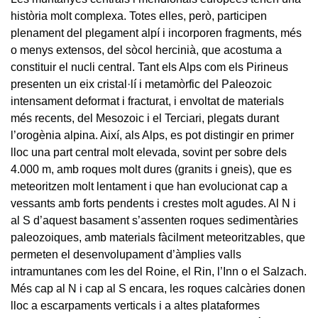
història molt complexa. Totes elles, però, participen
plenament del plegament alpí i incorporen fragments, més
o menys extensos, del sòcol hercinià, que acostuma a
constituir el nucli central. Tant els Alps com els Pirineus
presenten un eix cristal·lí i metamòrfic del Paleozoic
intensament deformat i fracturat, i envoltat de materials
més recents, del Mesozoic i el Terciari, plegats durant
l’orogènia alpina. Així, als Alps, es pot distingir en primer
lloc una part central molt elevada, sovint per sobre dels
4.000 m, amb roques molt dures (granits i gneis), que es
meteoritzen molt lentament i que han evolucionat cap a
vessants amb forts pendents i crestes molt agudes. Al N i
al S d’aquest basament s’assenten roques sedimentàries
paleozoiques, amb materials fàcilment meteoritzables, que
permeten el desenvolupament d’àmplies valls
intramuntanes com les del Roine, el Rin, l’Inn o el Salzach.
Més cap al N i cap al S encara, les roques calcàries donen
lloc a escarpaments verticals i a altes plataformes