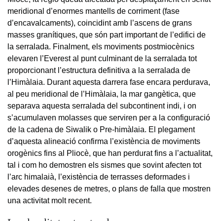
meridional d’enormes mantells de corriment (fase
d’encavalcaments), coincidint amb l’ascens de grans
masses granítiques, que són part important de l’edifici de
la serralada. Finalment, els moviments postmiocènics
elevaren l’Everest al punt culminant de la serralada tot
proporcionant l’estructura definitiva a la serralada de
l’Himàlaia. Durant aquesta darrera fase encara perdurava,
al peu meridional de l’Himàlaia, la mar gangètica, que
separava aquesta serralada del subcontinent indi, i on
s’acumulaven molasses que serviren per a la configuració
de la cadena de Siwalik o Pre-himàlaia. El plegament
d’aquesta alineació confirma l’existència de moviments
orogènics fins al Pliocè, que han perdurat fins a l’actualitat,
tal i com ho demostren els sismes que sovint afecten tot
l’arc himalaià, l’existència de terrasses deformades i
elevades desenes de metres, o plans de falla que mostren
una activitat molt recent.