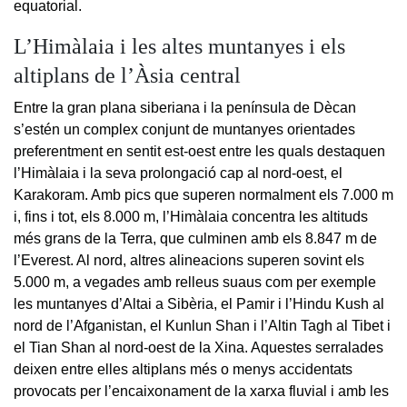
equatorial.
L’Himàlaia i les altes muntanyes i els
altiplans de l’Àsia central
Entre la gran plana siberiana i la península de Dècan
s’estén un complex conjunt de muntanyes orientades
preferentment en sentit est-oest entre les quals destaquen
l’Himàlaia i la seva prolongació cap al nord-oest, el
Karakoram. Amb pics que superen normalment els 7.000 m
i, fins i tot, els 8.000 m, l’Himàlaia concentra les altituds
més grans de la Terra, que culminen amb els 8.847 m de
l’Everest. Al nord, altres alineacions superen sovint els
5.000 m, a vegades amb relleus suaus com per exemple
les muntanyes d’Altai a Sibèria, el Pamir i l’Hindu Kush al
nord de l’Afganistan, el Kunlun Shan i l’Altin Tagh al Tibet i
el Tian Shan al nord-oest de la Xina. Aquestes serralades
deixen entre elles altiplans més o menys accidentats
provocats per l’encaixonament de la xarxa fluvial i amb les