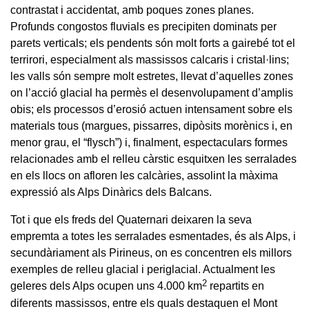
contrastat i accidentat, amb poques zones planes.
Profunds congostos fluvials es precipiten dominats per
parets verticals; els pendents són molt forts a gairebé tot el
terrirori, especialment als massissos calcaris i cristal·lins;
les valls són sempre molt estretes, llevat d’aquelles zones
on l’acció glacial ha permès el desenvolupament d’amplis
obis; els processos d’erosió actuen intensament sobre els
materials tous (margues, pissarres, dipòsits morènics i, en
menor grau, el “flysch”) i, finalment, espectaculars formes
relacionades amb el relleu càrstic esquitxen les serralades
en els llocs on afloren les calcàries, assolint la màxima
expressió als Alps Dinàrics dels Balcans.
Tot i que els freds del Quaternari deixaren la seva
empremta a totes les serralades esmentades, és als Alps, i
secundàriament als Pirineus, on es concentren els millors
exemples de relleu glacial i periglacial. Actualment les
2
geleres dels Alps ocupen uns 4.000 km
repartits en
diferents massissos, entre els quals destaquen el Mont