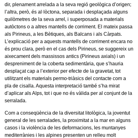
dir, plenament arrelada a la seva regió geològica d’origen;
l’altra, però, és al·lòctona, separada i desplaçada alguns
quilòmetres de la seva arrel, i superposada a materials
autòctons o a altres mantells de corriment. El mateix passa
als Pirineus, a les Bètiques, als Balcans i als Càrpats.
L’explicació per a aquests mantells de corriment encara no
és prou clara, però en el cas dels Pirineus, se suggereix un
aixecament dels massissos antics (Pirineus axials) i un
despreniment de la coberta sedimentària, que s’hauria
desplaçat cap a l’exterior per efecte de la gravetat, tot
utilitzant els materials permo-triàsics del contacte com a
pla de cisalla. Aquesta interpretació també s’ha mirat
d’aplicar als Alps, tot i que no és vàlida per al conjunt de la
serralada.
Com a conseqüència de la diversitat litològica, la joventut
general de les serralades, la proximitat a la mar en alguns
casos i la violència de les deformacions, les muntanyes
mediterrànies i les alpines presenten un relleu molt