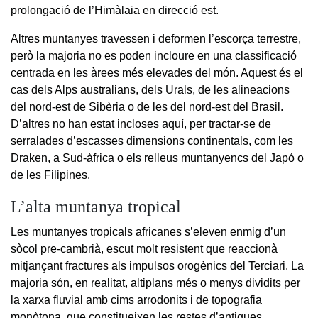
prolongació de l’Himàlaia en direcció est.
Altres muntanyes travessen i deformen l’escorça terrestre,
però la majoria no es poden incloure en una classificació
centrada en les àrees més elevades del món. Aquest és el
cas dels Alps australians, dels Urals, de les alineacions
del nord-est de Sibèria o de les del nord-est del Brasil.
D’altres no han estat incloses aquí, per tractar-se de
serralades d’escasses dimensions continentals, com les
Draken, a Sud-àfrica o els relleus muntanyencs del Japó o
de les Filipines.
L’alta muntanya tropical
Les muntanyes tropicals africanes s’eleven enmig d’un
sòcol pre-cambrià, escut molt resistent que reaccionà
mitjançant fractures als impulsos orogènics del Terciari. La
majoria són, en realitat, altiplans més o menys dividits per
la xarxa fluvial amb cims arrodonits i de topografia
monòtona, que constitueixen les restes d’antigues