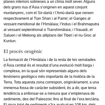
planes interiors sotmeses a un clima molt sever. Alguns
dels grans rius d’Àsia s’originen en aquest conjunt
muntanyenc, com el Sir-darià i l’Amú-darià que neixen
respectivament al Tian Shan i al Pamir; el Ganges al
vessant meridional de l’Himàlaia; l’Indus i el Brahmaputra
al vessant septentrional o Transhimàlaia; i l’Irauadi, el
Saluen i el Mekong als altiplans del Tibet i el riu Groc al
Kunlun.
El procés orogènic
La formació de l’Himàlaia i de la resta de les serralades
d’Àsia central és el resultat d’una evolució molt llarga i
complexa, en la qual són representats alguns dels
fenòmens geològics més importants de la història de la
Terra. Tota aquesta zona correspon, originàriament, a una
immensa fossa de caràcter subsident, és a dir, que tenia
tendència a enfonsar-se a mesura que s’emplenava de
sediments, des del Paleozoic fins al final de l’era terciària.
El gruix total de sediments s’ha avaluat en 108 km, dels