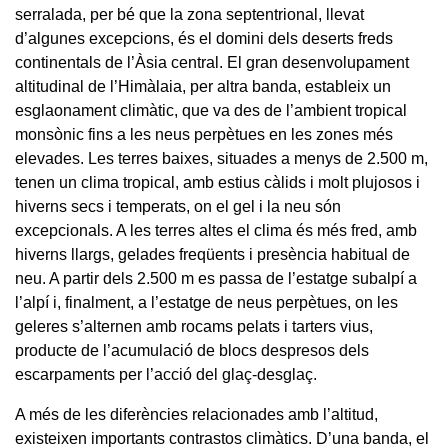
serralada, per bé que la zona septentrional, llevat
d’algunes excepcions, és el domini dels deserts freds
continentals de l’Àsia central. El gran desenvolupament
altitudinal de l’Himàlaia, per altra banda, estableix un
esglaonament climàtic, que va des de l’ambient tropical
monsònic fins a les neus perpètues en les zones més
elevades. Les terres baixes, situades a menys de 2.500 m,
tenen un clima tropical, amb estius càlids i molt plujosos i
hiverns secs i temperats, on el gel i la neu són
excepcionals. A les terres altes el clima és més fred, amb
hiverns llargs, gelades freqüents i presència habitual de
neu. A partir dels 2.500 m es passa de l’estatge subalpí a
l’alpí i, finalment, a l’estatge de neus perpètues, on les
geleres s’alternen amb rocams pelats i tarters vius,
producte de l’acumulació de blocs despresos dels
escarpaments per l’acció del glaç-desglaç.
A més de les diferències relacionades amb l’altitud,
existeixen importants contrastos climàtics. D’una banda, el