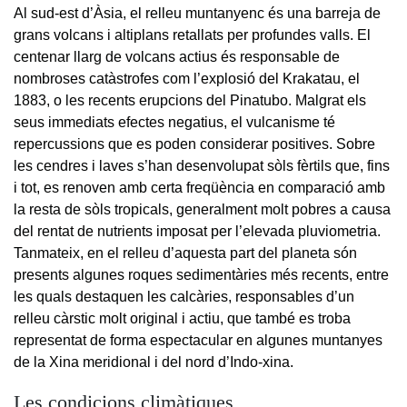
Al sud-est d’Àsia, el relleu muntanyenc és una barreja de
grans volcans i altiplans retallats per profundes valls. El
centenar llarg de volcans actius és responsable de
nombroses catàstrofes com l’explosió del Krakatau, el
1883, o les recents erupcions del Pinatubo. Malgrat els
seus immediats efectes negatius, el vulcanisme té
repercussions que es poden considerar positives. Sobre
les cendres i laves s’han desenvolupat sòls fèrtils que, fins
i tot, es renoven amb certa freqüència en comparació amb
la resta de sòls tropicals, generalment molt pobres a causa
del rentat de nutrients imposat per l’elevada pluviometria.
Tanmateix, en el relleu d’aquesta part del planeta són
presents algunes roques sedimentàries més recents, entre
les quals destaquen les calcàries, responsables d’un
relleu càrstic molt original i actiu, que també es troba
representat de forma espectacular en algunes muntanyes
de la Xina meridional i del nord d’Indo-xina.
Les condicions climàtiques