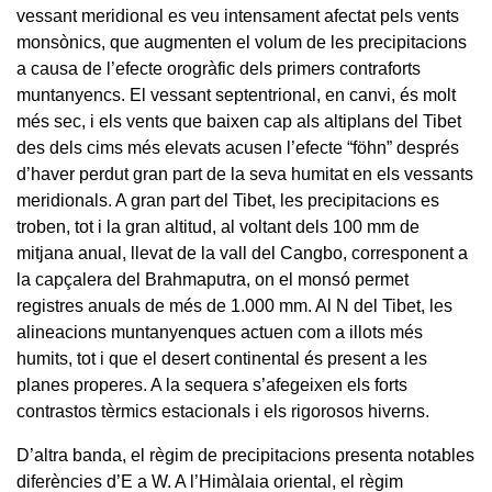
vessant meridional es veu intensament afectat pels vents
monsònics, que augmenten el volum de les precipitacions
a causa de l’efecte orogràfic dels primers contraforts
muntanyencs. El vessant septentrional, en canvi, és molt
més sec, i els vents que baixen cap als altiplans del Tibet
des dels cims més elevats acusen l’efecte “föhn” després
d’haver perdut gran part de la seva humitat en els vessants
meridionals. A gran part del Tibet, les precipitacions es
troben, tot i la gran altitud, al voltant dels 100 mm de
mitjana anual, llevat de la vall del Cangbo, corresponent a
la capçalera del Brahmaputra, on el monsó permet
registres anuals de més de 1.000 mm. Al N del Tibet, les
alineacions muntanyenques actuen com a illots més
humits, tot i que el desert continental és present a les
planes properes. A la sequera s’afegeixen els forts
contrastos tèrmics estacionals i els rigorosos hiverns.
D’altra banda, el règim de precipitacions presenta notables
diferències d’E a W. A l’Himàlaia oriental, el règim