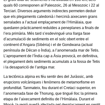
quals 60 corresponen al Paleozoic, 26 al Mesozoic i 22 al
Terciari. Diversos arguments indirectes permeten deduir
que els plegaments caledonià i hercinià aixecaren grans
serralades a l’actual emplaçament de l’Himàlaia, que
quedaren pràcticament reduïdes a peneplanes a finals de
l’era primària. Més tard s’esdevingué una llarga fase
d’acumulació de sediments en el solc obert entre el
continent d’Angara (Sibèria) i el de Gondwana (actual
península de Dècan o Índia), a l’anomenada mar de Tetis.
L’apropament de l’Índia cap a Àsia provocà, en definitiva,
el plegament dels sediments acumulats a la fossa de Tetis
i la desaparició de l’antiga mar.
La tectònica alpina es féu sentir des del Juràssic, amb
erupcions volcàniques i fenòmens de metamorfisme en
profunditat. Tanmateix, fou durant el Cretaci superior, en
l’anomenada fase de Thorung, que tingué lloc la primera
etapa de l’aixecament definitiu de l’Himàlaia. Durant el
Miocè, la regió quedà afectada pel desplaçament en sentit