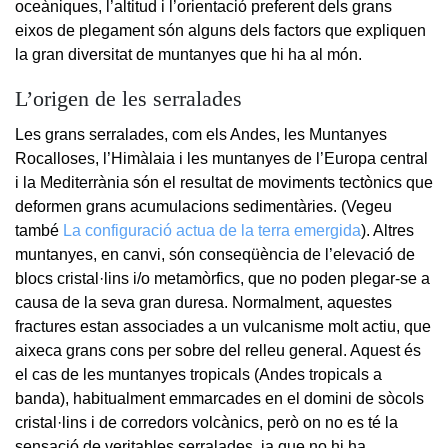
oceàniques, l’altitud i l’orientació preferent dels grans
eixos de plegament són alguns dels factors que expliquen
la gran diversitat de muntanyes que hi ha al món.
L’origen de les serralades
Les grans serralades, com els Andes, les Muntanyes
Rocalloses, l’Himàlaia i les muntanyes de l’Europa central
i la Mediterrània són el resultat de moviments tectònics que
deformen grans acumulacions sedimentàries. (Vegeu
també
La configuració actua de la terra emergida
). Altres
muntanyes, en canvi, són conseqüència de l’elevació de
blocs cristal·lins i/o metamòrfics, que no poden plegar-se a
causa de la seva gran duresa. Normalment, aquestes
fractures estan associades a un vulcanisme molt actiu, que
aixeca grans cons per sobre del relleu general. Aquest és
el cas de les muntanyes tropicals (Andes tropicals a
banda), habitualment emmarcades en el domini de sòcols
cristal·lins i de corredors volcànics, però on no es té la
sensació de veritables serralades, ja que no hi ha