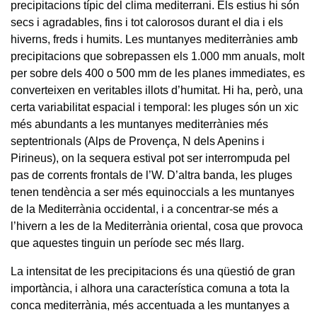
precipitacions típic del clima mediterrani. Els estius hi són
secs i agradables, fins i tot calorosos durant el dia i els
hiverns, freds i humits. Les muntanyes mediterrànies amb
precipitacions que sobrepassen els 1.000 mm anuals, molt
per sobre dels 400 o 500 mm de les planes immediates, es
converteixen en veritables illots d’humitat. Hi ha, però, una
certa variabilitat espacial i temporal: les pluges són un xic
més abundants a les muntanyes mediterrànies més
septentrionals (Alps de Provença, N dels Apenins i
Pirineus), on la sequera estival pot ser interrompuda pel
pas de corrents frontals de l’W. D’altra banda, les pluges
tenen tendència a ser més equinoccials a les muntanyes
de la Mediterrània occidental, i a concentrar-se més a
l’hivern a les de la Mediterrània oriental, cosa que provoca
que aquestes tinguin un període sec més llarg.
La intensitat de les precipitacions és una qüestió de gran
importància, i alhora una característica comuna a tota la
conca mediterrània, més accentuada a les muntanyes a