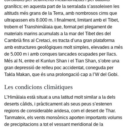
granítics; en aquesta part de la serralada s’assoleixen les
altituds més grans de la Terra, amb nombrosos cims que
ultrapassen els 8.000 m. I finalment, limitant amb el Tibet,
trobem el Transhimàlaia que, format pel plegament de
materials marins acumulats a la mar del Tibet des del
Cambrià fins al Cretaci, es tracta d’una gran plataforma
amb estructures geològiques molt simples, elevades a més
de 5.000 m i amb conques tancades ocupades per llacs.
Més al N, entre el Kunlun Shan i el Tian Shan, s’obre una
gran depressió de relleu poc accidentat, coneguda per
Takla Makan, que és una prolongació cap a l’W del Gobi.
Les condicions climàtiques
L’Himàlaia està situat a una latitud molt similar a la dels
deserts càlids, i pràcticament als seus peus s’estenen
regions de considerable aridesa, com el desert de Thar.
Tanmateix, els vents monsònics aporten importants volums
de precipitacions a tot el vessant meridional de la