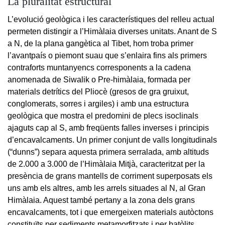
La pluralitat estructural
L’evolució geològica i les característiques del relleu actual
permeten distingir a l’Himàlaia diverses unitats. Anant de S
a N, de la plana gangètica al Tibet, hom troba primer
l’avantpaís o piemont suau que s’enlaira fins als primers
contraforts muntanyencs corresponents a la cadena
anomenada de Siwalik o Pre-himàlaia, formada per
materials detrítics del Pliocè (gresos de gra gruixut,
conglomerats, sorres i argiles) i amb una estructura
geològica que mostra el predomini de plecs isoclinals
ajaguts cap al S, amb freqüents falles inverses i principis
d’encavalcaments. Un primer conjunt de valls longitudinals
(“dunns”) separa aquesta primera serralada, amb altituds
de 2.000 a 3.000 de l’Himàlaia Mitjà, caracteritzat per la
presència de grans mantells de corriment superposats els
uns amb els altres, amb les arrels situades al N, al Gran
Himàlaia. Aquest també pertany a la zona dels grans
encavalcaments, tot i que emergeixen materials autòctons
constituïts per sediments metamorfitzats i per batòlits