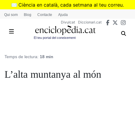
Vés
✉️
Ciència en català, cada setmana al teu correu.
al
➜
Subscriu-te al butlletí de Divulcat
.
Qui som
Blog
Contacte
Ajuda
contingut
Divulcat
Diccionari.cat
El teu portal del coneixement
Temps de lectura:
18 min
L’alta muntanya al món