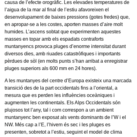
causa de l’efecte orogràfic. Les elevades temperatures de
l’aigua de la mar al final de l’estiu afavoreixen el
desenvolupament de baixes pressions (gotes fredes) que,
en apropar-se a les costes, aporten masses d’aire molt
humides. L’ascens sobtat que experimenten aquestes
masses en topar amb els espadats contraforts
muntanyencs provoca pluges d’enorme intensitat durant
diversos dies, amb riuades catastròfiques i importants
pèrdues de sòl (en molts punts s’han arribat a enregistrar
pluges superiors als 600 mm en 24 hores).
A les muntanyes del centre d’Europa existeix una marcada
transició des de la part occidentals fins a l’oriental, a
mesura que es perden les influències oceàniques i
augmenten les continentals. Els Alps Occidentals són
plujosos tot l’any, tal i com correspon a un ambient
muntanyenc ben exposat als vents dominants de l’W i el
NW. Més cap a l’E, l’hivern és sec i les pluges es
presenten, sobretot a l’estiu, seguint el model de clima