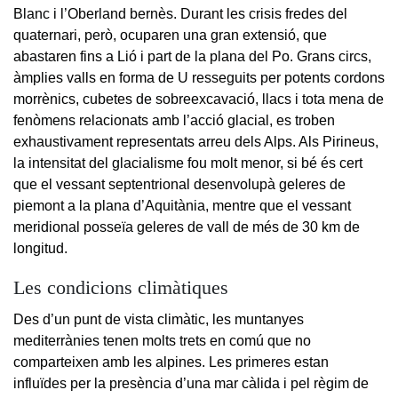
Blanc i l’Oberland bernès. Durant les crisis fredes del
quaternari, però, ocuparen una gran extensió, que
abastaren fins a Lió i part de la plana del Po. Grans circs,
àmplies valls en forma de U resseguits per potents cordons
morrènics, cubetes de sobreexcavació, llacs i tota mena de
fenòmens relacionats amb l’acció glacial, es troben
exhaustivament representats arreu dels Alps. Als Pirineus,
la intensitat del glacialisme fou molt menor, si bé és cert
que el vessant septentrional desenvolupà geleres de
piemont a la plana d’Aquitània, mentre que el vessant
meridional posseïa geleres de vall de més de 30 km de
longitud.
Les condicions climàtiques
Des d’un punt de vista climàtic, les muntanyes
mediterrànies tenen molts trets en comú que no
comparteixen amb les alpines. Les primeres estan
influïdes per la presència d’una mar càlida i pel règim de