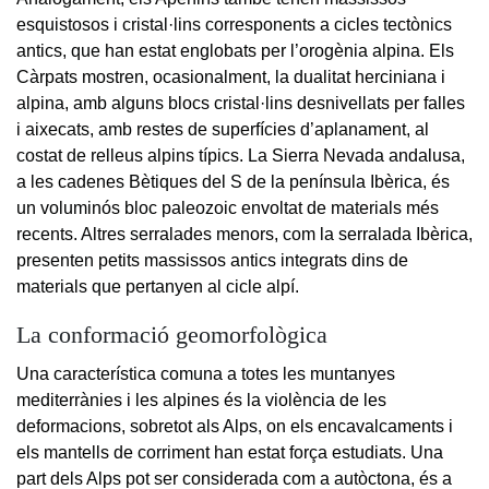
esquistosos i cristal·lins corresponents a cicles tectònics
antics, que han estat englobats per l’orogènia alpina. Els
Càrpats mostren, ocasionalment, la dualitat herciniana i
alpina, amb alguns blocs cristal·lins desnivellats per falles
i aixecats, amb restes de superfícies d’aplanament, al
costat de relleus alpins típics. La Sierra Nevada andalusa,
a les cadenes Bètiques del S de la península Ibèrica, és
un voluminós bloc paleozoic envoltat de materials més
recents. Altres serralades menors, com la serralada Ibèrica,
presenten petits massissos antics integrats dins de
materials que pertanyen al cicle alpí.
La conformació geomorfològica
Una característica comuna a totes les muntanyes
mediterrànies i les alpines és la violència de les
deformacions, sobretot als Alps, on els encavalcaments i
els mantells de corriment han estat força estudiats. Una
part dels Alps pot ser considerada com a autòctona, és a