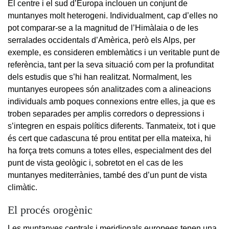
El centre i el sud d’Europa inclouen un conjunt de
muntanyes molt heterogeni. Individualment, cap d’elles no
pot comparar-se a la magnitud de l’Himàlaia o de les
serralades occidentals d’Amèrica, però els Alps, per
exemple, es consideren emblemàtics i un veritable punt de
referència, tant per la seva situació com per la profunditat
dels estudis que s’hi han realitzat. Normalment, les
muntanyes europees són analitzades com a alineacions
individuals amb poques connexions entre elles, ja que es
troben separades per amplis corredors o depressions i
s’integren en espais polítics diferents. Tanmateix, tot i que
és cert que cadascuna té prou entitat per ella mateixa, hi
ha força trets comuns a totes elles, especialment des del
punt de vista geològic i, sobretot en el cas de les
muntanyes mediterrànies, també des d’un punt de vista
climàtic.
El procés orogènic
Les muntanyes centrals i meridionals europees tenen una