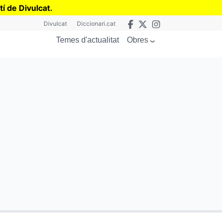
tí de Divulcat
.
Divulcat
Diccionari.cat
Obres
Temes d'actualitat