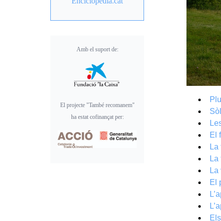
Enciclopèdia.cat
Amb el suport de:
Plu
El projecte "També recomanem"
Sòl
ha estat cofinançat per:
Le
El 
La 
La 
La 
El
L’a
L’a
Els