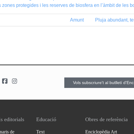
 zones protegides i les reserves de biosfera en l’àmbit de les
Amunt
Pluja abundant, t
Vols subscriure't al butlletí d'En
s editorials
Educació
Obres de referència
naris de
Text
Enciclopèdia Art