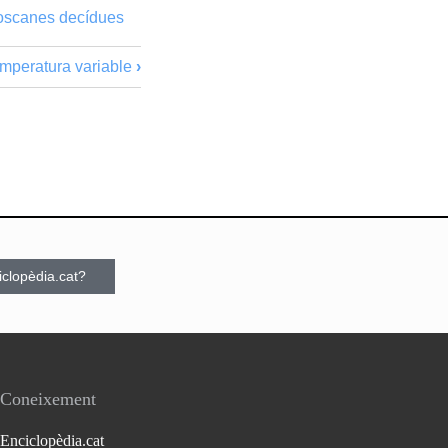
 boscanes decídues
emperatura variable
›
ciclopèdia.cat?
Coneixement
Enciclopèdia.cat