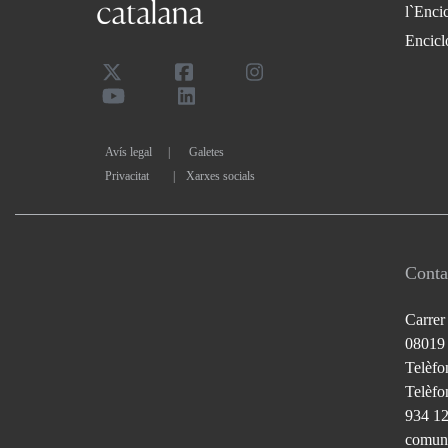
l`Enci
Encicl
Avís legal
Galetes
Privacitat
|
Xarxes socials
Conta
Carrer
08019
Telèfo
Telèfon
934 1
comuni