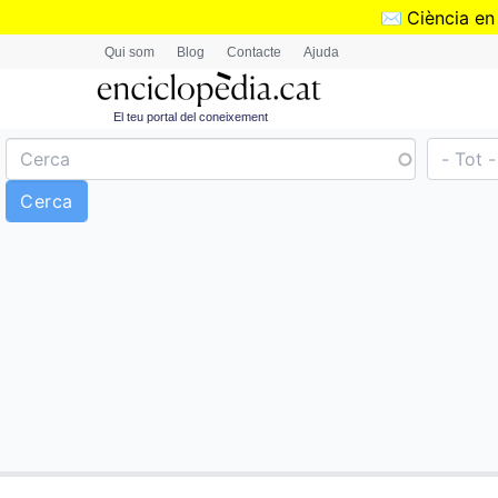
✉️
Ciència en
Qui som
Blog
Contacte
Ajuda
El teu portal del coneixement