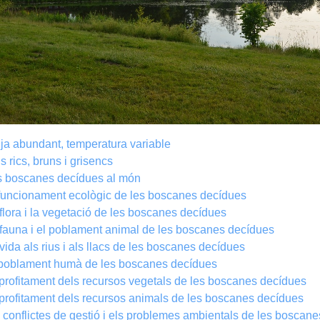
ja abundant, temperatura variable
s rics, bruns i grisencs
s boscanes decídues al món
funcionament ecològic de les boscanes decídues
flora i la vegetació de les boscanes decídues
fauna i el poblament animal de les boscanes decídues
vida als rius i als llacs de les boscanes decídues
 poblament humà de les boscanes decídues
profitament dels recursos vegetals de les boscanes decídues
profitament dels recursos animals de les boscanes decídues
 conflictes de gestió i els problemes ambientals de les boscan