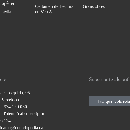
clopèdia
Certamen de Lectura
Grans obres
opèdia
en Veu Alta
cte
Subscriu-te als but
 de Josep Pla, 95
 Barcelona
Tria quin vols reb
n: 934 120 030
 d'atenció al subscriptor:
26 124
cacio@enciclopedia.cat