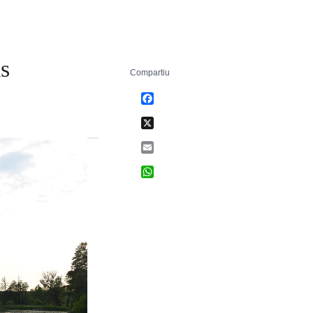
is
Compartiu
Facebook
X
Email
WhatsApp