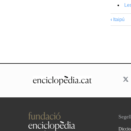
Les
‹
Itaipú
Segell
Diccio