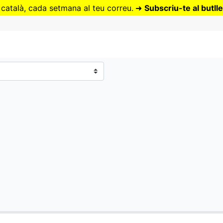
Vés
 català, cada setmana al teu correu.
➜
Subscriu-te al butlle
al
contingut