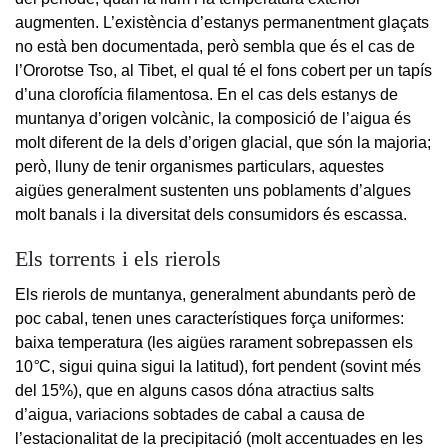
augmenten. L’existència d’estanys permanentment glaçats
no està ben documentada, però sembla que és el cas de
l’Ororotse Tso, al Tibet, el qual té el fons cobert per un tapís
d’una clorofícia filamentosa. En el cas dels estanys de
muntanya d’origen volcànic, la composició de l’aigua és
molt diferent de la dels d’origen glacial, que són la majoria;
però, lluny de tenir organismes particulars, aquestes
aigües generalment sustenten uns poblaments d’algues
molt banals i la diversitat dels consumidors és escassa.
Els torrents i els rierols
Els rierols de muntanya, generalment abundants però de
poc cabal, tenen unes característiques força uniformes:
baixa temperatura (les aigües rarament sobrepassen els
10
°
C, sigui quina sigui la latitud), fort pendent (sovint més
del 15%), que en alguns casos dóna atractius salts
d’aigua, variacions sobtades de cabal a causa de
l’estacionalitat de la precipitació (molt accentuades en les