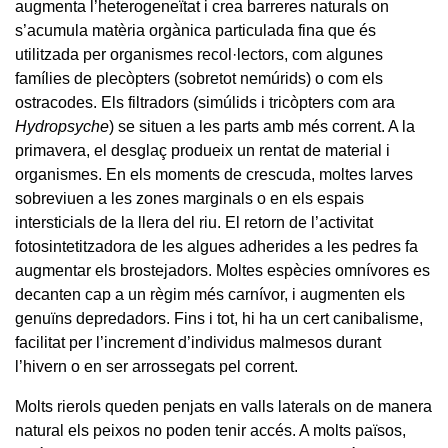
augmenta l’heterogeneïtat i crea barreres naturals on
s’acumula matèria orgànica particulada fina que és
utilitzada per organismes recol·lectors, com algunes
famílies de plecòpters (sobretot nemúrids) o com els
ostracodes. Els filtradors (simúlids i tricòpters com ara
Hydropsyche
) se situen a les parts amb més corrent. A la
primavera, el desglaç produeix un rentat de material i
organismes. En els moments de crescuda, moltes larves
sobreviuen a les zones marginals o en els espais
intersticials de la llera del riu. El retorn de l’activitat
fotosintetitzadora de les algues adherides a les pedres fa
augmentar els brostejadors. Moltes espècies omnívores es
decanten cap a un règim més carnívor, i augmenten els
genuïns depredadors. Fins i tot, hi ha un cert canibalisme,
facilitat per l’increment d’individus malmesos durant
l’hivern o en ser arrossegats pel corrent.
Molts rierols queden penjats en valls laterals on de manera
natural els peixos no poden tenir accés. A molts països,