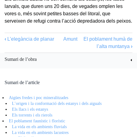
larvals, que duren uns 20 dies, de vegades omplen les
vores o, més sovint petites basses del litoral, que
serveixen de refugi contra l’acció depredadora dels peixos.
‹
L’elegància de planar
Amunt
El poblament humà de
l’alta muntanya
›
Sumari de l’obra
Sumari de l’article
Aigües fredes i poc mineralitzades
L’origen i la conformació dels estanys i dels aiguals
Els llacs i els estanys
Els torrents i els rierols
El poblament faunístic i florístic
La vida en els ambients fluvials
La vida en els ambients lacustres