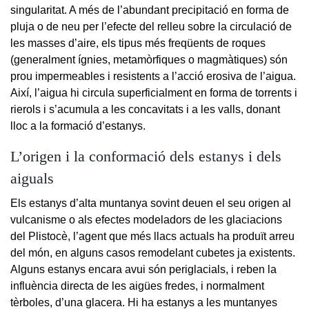
singularitat. A més de l’abundant precipitació en forma de
pluja o de neu per l’efecte del relleu sobre la circulació de
les masses d’aire, els tipus més freqüents de roques
(generalment ígnies, metamòrfiques o magmàtiques) són
prou impermeables i resistents a l’acció erosiva de l’aigua.
Així, l’aigua hi circula superficialment en forma de torrents i
rierols i s’acumula a les concavitats i a les valls, donant
lloc a la formació d’estanys.
L’origen i la conformació dels estanys i dels
aiguals
Els estanys d’alta muntanya sovint deuen el seu origen al
vulcanisme o als efectes modeladors de les glaciacions
del Plistocè, l’agent que més llacs actuals ha produït arreu
del món, en alguns casos remodelant cubetes ja existents.
Alguns estanys encara avui són periglacials, i reben la
influència directa de les aigües fredes, i normalment
tèrboles, d’una glacera. Hi ha estanys a les muntanyes