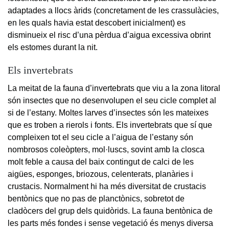
adaptades a llocs àrids (concretament de les crassulàcies,
en les quals havia estat descobert inicialment) es
disminueix el risc d’una pèrdua d’aigua excessiva obrint
els estomes durant la nit.
Els invertebrats
La meitat de la fauna d’invertebrats que viu a la zona litoral
són insectes que no desenvolupen el seu cicle complet al
si de l’estany. Moltes larves d’insectes són les mateixes
que es troben a rierols i fonts. Els invertebrats que sí que
compleixen tot el seu cicle a l’aigua de l’estany són
nombrosos coleòpters, mol·luscs, sovint amb la closca
molt feble a causa del baix contingut de calci de les
aigües, esponges, briozous, celenterats, planàries i
crustacis. Normalment hi ha més diversitat de crustacis
bentònics que no pas de planctònics, sobretot de
cladòcers del grup dels quidòrids. La fauna bentònica de
les parts més fondes i sense vegetació és menys diversa