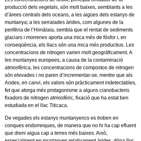
producció dels vegetals, són molt baixes, semblants a les
d’àrees centrals dels oceans, a les aigües dels estanys de
muntanya; a les serralades àrides, com algunes de la
perifèria de l’Himàlaia, sembla que el rentat de sediments
glaciars i morrenes aporta una mica més de fòsfor i, en
conseqüència, els llacs són una mica més productius. Les
concentracions de nitrogen varien molt geogràficament. A
les muntanyes europees, a causa de la contaminació
atmosfèrica, les concentracions de compostos de nitrogen
són elevades i no paren d’incrementar-se, mentre que als
Andes, en canvi, els valors són pràcticament indetectables,
fet que atorga més protagonisme a alguns cianobacteris
fixadors de nitrogen atmosfèric, fixació que ha estat ben
estudiada en el llac Titicaca.
De vegades els estanys muntanyencs es troben en
conques endorreiques, de manera que no hi ha cap efluent
que dreni aigua cap a terres més baixes. Això,
especialment en muntanyes relativament àrides, dóna lloc