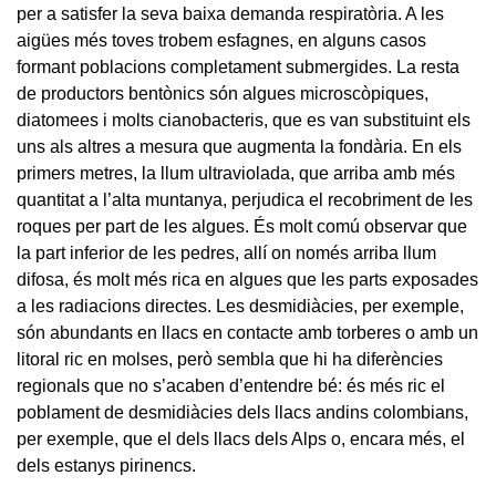
per a satisfer la seva baixa demanda respiratòria. A les
aigües més toves trobem esfagnes, en alguns casos
formant poblacions completament submergides. La resta
de productors bentònics són algues microscòpiques,
diatomees i molts cianobacteris, que es van substituint els
uns als altres a mesura que augmenta la fondària. En els
primers metres, la llum ultraviolada, que arriba amb més
quantitat a l’alta muntanya, perjudica el recobriment de les
roques per part de les algues. És molt comú observar que
la part inferior de les pedres, allí on només arriba llum
difosa, és molt més rica en algues que les parts exposades
a les radiacions directes. Les desmidiàcies, per exemple,
són abundants en llacs en contacte amb torberes o amb un
litoral ric en molses, però sembla que hi ha diferències
regionals que no s’acaben d’entendre bé: és més ric el
poblament de desmidiàcies dels llacs andins colombians,
per exemple, que el dels llacs dels Alps o, encara més, el
dels estanys pirinencs.