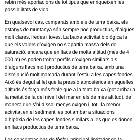
rebin més aportacions de tot tipus que enriqueixen les
possibilitats de vida.
En qualsevol cas, comparats amb els de terra baixa, els
estanys de muntanya són sempre poc productius, d’aigües
molt clares, fredes i toves. La baixa activitat biològica fa
que els valors d’oxigen no s’apartin massa dels de
saturació, encara que en llacs de molta altitud (més de 4
000 m) es poden trobar perfils d’oxigen similars als
d’alguns llacs molt productius de terra baixa, amb una
disminució molt marcada durant l’estiu a les capes fondes.
Això és degut al fet que la pressió atmosfèrica en aquelles
altituds és força més feble que a la terra baixa (pot arribar a
la meitat de la del nivell del mar en els de més altitud), de
manera que s’hi dissol menys oxigen i, tot i la menor
activitat en el sediment, es pot arribar a situacions
d’hipòxia de les capes fondes similars a les que es donen
en llacs productius de terra baixa.
Les concentracions de fòsfor, principal limitador de la