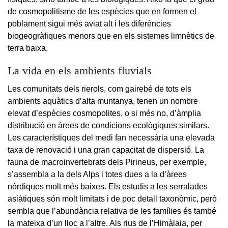
de cosmopolitisme de les espècies que en formen el
poblament sigui més aviat alt i les diferències
biogeogràfiques menors que en els sistemes limnètics de
terra baixa.
La vida en els ambients fluvials
Les comunitats dels rierols, com gairebé de tots els
ambients aquàtics d’alta muntanya, tenen un nombre
elevat d’espècies cosmopolites, o si més no, d’àmplia
distribució en àrees de condicions ecològiques similars.
Les característiques del medi fan necessària una elevada
taxa de renovació i una gran capacitat de dispersió. La
fauna de macroinvertebrats dels Pirineus, per exemple,
s’assembla a la dels Alps i totes dues a la d’àrees
nòrdiques molt més baixes. Els estudis a les serralades
asiàtiques són molt limitats i de poc detall taxonòmic, però
sembla que l’abundància relativa de les famílies és també
la mateixa d’un lloc a l’altre. Als rius de l’Himàlaia, per