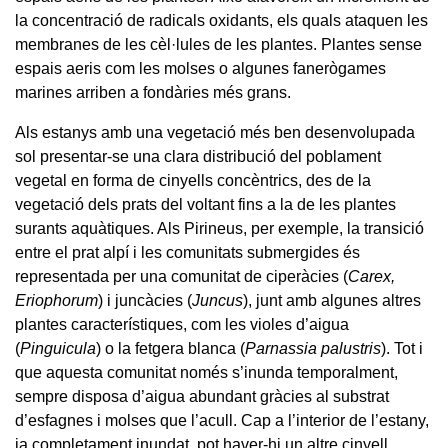
la concentració de radicals oxidants, els quals ataquen les
membranes de les cèl·lules de les plantes. Plantes sense
espais aeris com les molses o algunes fanerògames
marines arriben a fondàries més grans.
Als estanys amb una vegetació més ben desenvolupada
sol presentar-se una clara distribució del poblament
vegetal en forma de cinyells concèntrics, des de la
vegetació dels prats del voltant fins a la de les plantes
surants aquàtiques. Als Pirineus, per exemple, la transició
entre el prat alpí i les comunitats submergides és
representada per una comunitat de ciperàcies (
Carex,
Eriophorum
) i juncàcies (
Juncus
), junt amb algunes altres
plantes característiques, com les violes d’aigua
(
Pinguicula
) o la fetgera blanca (
Parnassia palustris
). Tot i
que aquesta comunitat només s’inunda temporalment,
sempre disposa d’aigua abundant gràcies al substrat
d’esfagnes i molses que l’acull. Cap a l’interior de l’estany,
ja completament inundat, pot haver-hi un altre cinyell,