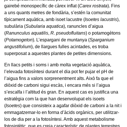
gairebé monospecífic de càrex inflat (
Carex rostrata
). Fins
a uns quants metres de fondària, s’estén la comunitat
típicament aquàtica, amb isoet lacustre (
Isoetes lacustris
),
subulària (
Subularia aquatica
), ranuncles d’aigua
(
Ranunculus aquatilis
,
R. pseudofluitans
) o potamogètons
(
Potamogeton
). L’espargani de muntanya (
Sparganium
angustifolium
), de llargues fulles acintades, es troba
superposat a aquestes plantes de petites dimensions.
En llacs petits i soms i amb molta vegetació aquàtica,
l’elevada fotosíntesi durant el dia pot fer pujar el pH de
l’aigua fins a valors sorprenentment alts. Això fa que el
diòxid de carboni sigui escàs, i encara més si l’aigua
s’escalfa i l’altitud és gran. En aquest cas es justifica una
estratègia com la que han desenvolupat els isoets
(
Isoetes
) que consisteix a agafar diòxid de carboni a la nit i
emmagatzemar-lo en forma d’àcids orgànics, per utilitzar-
los de dia per a la fotosíntesi. Amb aquest metabolisme
fotosintètic, que es creia característic de plantes terrestres