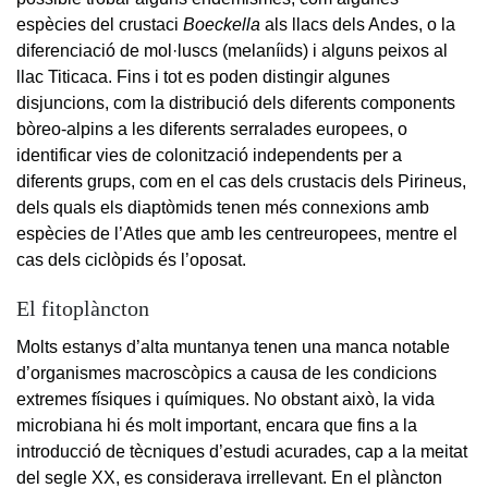
espècies del crustaci
Boeckella
als llacs dels Andes, o la
diferenciació de mol·luscs (melaníids) i alguns peixos al
llac Titicaca. Fins i tot es poden distingir algunes
disjuncions, com la distribució dels diferents components
bòreo-alpins a les diferents serralades europees, o
identificar vies de colonització independents per a
diferents grups, com en el cas dels crustacis dels Pirineus,
dels quals els diaptòmids tenen més connexions amb
espècies de l’Atles que amb les centreuropees, mentre el
cas dels ciclòpids és l’oposat.
El fitoplàncton
Molts estanys d’alta muntanya tenen una manca notable
d’organismes macroscòpics a causa de les condicions
extremes físiques i químiques. No obstant això, la vida
microbiana hi és molt important, encara que fins a la
introducció de tècniques d’estudi acurades, cap a la meitat
del segle XX, es considerava irrellevant. En el plàncton