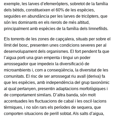
exemple, les larves d’efemeròpters, sobretot de la família
dels bètids, constitueixen el 60% de les espècies,
seguides en abundància per les larves de tricòpters, que
són les dominants en els rierols de més altitud,
principalment amb espècies de la família dels limnefílids.
Els torrents de les zones de capçalera, situats per sobre el
límit del bosc, presenten unes condicions severes per al
desenvolupament dels organismes. El fort pendent fa que
l’aigua porti una gran empenta i tingui un poder
arrossegador que impedeix la diversificació de
microambients i, com a conseqüència, la diversitat de les
comunitats. El risc de ser arrossegat riu avall (deriva) fa
que les espècies, amb independència del grup taxonòmic
al qual pertanyen, presentin adaptacions morfològiques i
de comportament similars. D’altra banda, són molt
accentuades les fluctuacions de cabal i les oscil·lacions
tèrmiques, i no són rars els períodes de sequera, que
comporten situacions de perill sobtat. Als salts d’aigua,