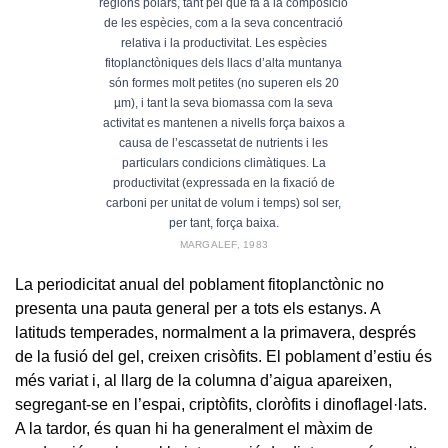
regions polars, tant pel que fa a la composició
de les espècies, com a la seva concentració
relativa i la productivitat. Les espècies
fitoplanctòniques dels llacs d’alta muntanya
són formes molt petites (no superen els 20
µm), i tant la seva biomassa com la seva
activitat es mantenen a nivells força baixos a
causa de l’escassetat de nutrients i les
particulars condicions climàtiques. La
productivitat (expressada en la fixació de
carboni per unitat de volum i temps) sol ser,
per tant, força baixa.
MARGALEF, 1983
La periodicitat anual del poblament fitoplanctònic no
presenta una pauta general per a tots els estanys. A
latituds temperades, normalment a la primavera, després
de la fusió del gel, creixen crisòfits. El poblament d’estiu és
més variat i, al llarg de la columna d’aigua apareixen,
segregant-se en l’espai, criptòfits, cloròfits i dinoflagel·lats.
A la tardor, és quan hi ha generalment el màxim de