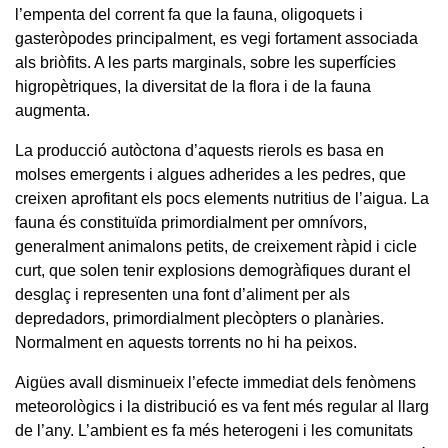
l’empenta del corrent fa que la fauna, oligoquets i
gasteròpodes principalment, es vegi fortament associada
als briòfits. A les parts marginals, sobre les superfícies
higropètriques, la diversitat de la flora i de la fauna
augmenta.
La producció autòctona d’aquests rierols es basa en
molses emergents i algues adherides a les pedres, que
creixen aprofitant els pocs elements nutritius de l’aigua. La
fauna és constituïda primordialment per omnívors,
generalment animalons petits, de creixement ràpid i cicle
curt, que solen tenir explosions demogràfiques durant el
desglaç i representen una font d’aliment per als
depredadors, primordialment plecòpters o planàries.
Normalment en aquests torrents no hi ha peixos.
Aigües avall disminueix l’efecte immediat dels fenòmens
meteorològics i la distribució es va fent més regular al llarg
de l’any. L’ambient es fa més heterogeni i les comunitats