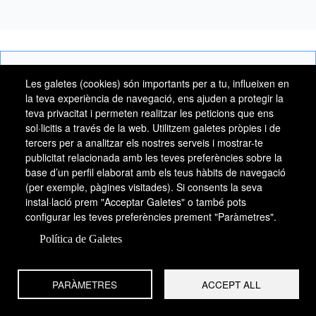
Contacteu amb Enciclopèdia.cat
Les galetes (cookies) són importants per a tu, influeixen en
la teva experiència de navegació, ens ajuden a protegir la
teva privacitat i permeten realitzar les peticions que ens
sol·licitis a través de la web. Utilitzem galetes pròpies i de
tercers per a analitzar els nostres serveis i mostrar-te
Amb el suport de:
publicitat relacionada amb les teves preferències sobre la
base d’un perfil elaborat amb els teus hàbits de navegació
(per exemple, pàgines visitades). Si consents la seva
instal·lació prem "Acceptar Galetes" o també pots
configurar les teves preferències prement "Paràmetres".
Política de Galetes
PARÀMETRES
ACCEPT ALL
El projecte "També recomanem" ha estat cofinançat per: