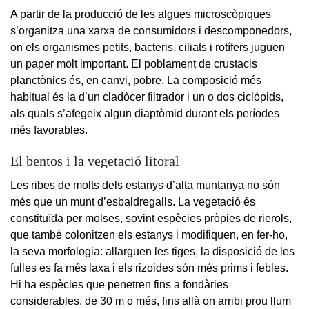
A partir de la producció de les algues microscòpiques
s’organitza una xarxa de consumidors i descomponedors,
on els organismes petits, bacteris, ciliats i rotífers juguen
un paper molt important. El poblament de crustacis
planctònics és, en canvi, pobre. La composició més
habitual és la d’un cladòcer filtrador i un o dos ciclòpids,
als quals s’afegeix algun diaptòmid durant els períodes
més favorables.
El bentos i la vegetació litoral
Les ribes de molts dels estanys d’alta muntanya no són
més que un munt d’esbaldregalls. La vegetació és
constituïda per molses, sovint espècies pròpies de rierols,
que també colonitzen els estanys i modifiquen, en fer-ho,
la seva morfologia: allarguen les tiges, la disposició de les
fulles es fa més laxa i els rizoides són més prims i febles.
Hi ha espècies que penetren fins a fondàries
considerables, de 30 m o més, fins allà on arribi prou llum