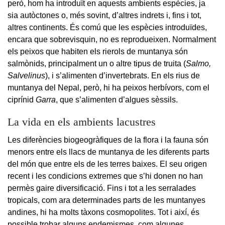
però, hom ha introduït en aquests ambients espècies, ja
sia autòctones o, més sovint, d’altres indrets i, fins i tot,
altres continents. És comú que les espècies introduïdes,
encara que sobrevisquin, no es reprodueixen. Normalment
els peixos que habiten els rierols de muntanya són
salmònids, principalment un o altre tipus de truita (
Salmo,
Salvelinus
), i s’alimenten d’invertebrats. En els rius de
muntanya del Nepal, però, hi ha peixos herbívors, com el
ciprínid
Garra
, que s’alimenten d’algues sèssils.
La vida en els ambients lacustres
Les diferències biogeogràfiques de la flora i la fauna són
menors entre els llacs de muntanya de les diferents parts
del món que entre els de les terres baixes. El seu origen
recent i les condicions extremes que s’hi donen no han
permès gaire diversificació. Fins i tot a les serralades
tropicals, com ara determinades parts de les muntanyes
andines, hi ha molts tàxons cosmopolites. Tot i així, és
possible trobar alguns endemismes, com algunes