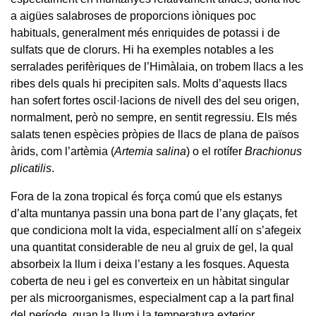
a aigües salabroses de proporcions iòniques poc
habituals, generalment més enriquides de potassi i de
sulfats que de clorurs. Hi ha exemples notables a les
serralades perifèriques de l’Himàlaia, on trobem llacs a les
ribes dels quals hi precipiten sals. Molts d’aquests llacs
han sofert fortes oscil·lacions de nivell des del seu origen,
normalment, però no sempre, en sentit regressiu. Els més
salats tenen espècies pròpies de llacs de plana de països
àrids, com l’artèmia (
Artemia salina
) o el rotífer
Brachionus
plicatilis
.
Fora de la zona tropical és força comú que els estanys
d’alta muntanya passin una bona part de l’any glaçats, fet
que condiciona molt la vida, especialment allí on s’afegeix
una quantitat considerable de neu al gruix de gel, la qual
absorbeix la llum i deixa l’estany a les fosques. Aquesta
coberta de neu i gel es converteix en un hàbitat singular
per als microorganismes, especialment cap a la part final
del període, quan la llum i la temperatura exterior