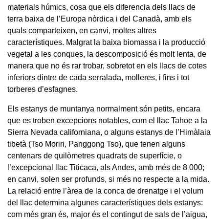
materials húmics, cosa que els diferencia dels llacs de
terra baixa de l’Europa nòrdica i del Canadà, amb els
quals comparteixen, en canvi, moltes altres
característiques. Malgrat la baixa biomassa i la producció
vegetal a les conques, la descomposició és molt lenta, de
manera que no és rar trobar, sobretot en els llacs de cotes
inferiors dintre de cada serralada, molleres, i fins i tot
torberes d’esfagnes.
Els estanys de muntanya normalment són petits, encara
que es troben excepcions notables, com el llac Tahoe a la
Sierra Nevada californiana, o alguns estanys de l’Himàlaia
tibetà (Tso Moriri, Panggong Tso), que tenen alguns
centenars de quilòmetres quadrats de superfície, o
l’excepcional llac Titicaca, als Andes, amb més de 8 000;
en canvi, solen ser profunds, si més no respecte a la mida.
La relació entre l’àrea de la conca de drenatge i el volum
del llac determina algunes característiques dels estanys:
com més gran és, major és el contingut de sals de l’aigua,