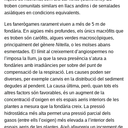
troben comunitats similars en llacs andins i de serralades
asiàtiques en condicions equivalents.
Les fanerògames rarament viuen a més de 5 m de
fondària. En aigües més profundes, els únics macròfits que
es troben són caròfits, algues verdes macroscòpiques,
principalment del gènere
Nitella
, o les molses abans
esmentades. El límit al creixement d’angiospermes no
l’imposa la llum, ja que la seva presència s’atura a
fondàries amb irradiàncies per sobre del punt de
compensació de la respiració. Les causes poden ser
diverses, per exemple canvis en la distribució del sediment
degudes al pendent. La causa última, però, quan tots els
altres factors són favorables, és un augment de la
concentració d’oxigen en els espais aeris interiors de les
plantes a mesura que la fondària creix. La pressió
hidrostàtica més alta permet una pressió parcial dels
gasos (entre ells l’oxigen) més elevada a l’interior dels
espais aeris de les plantes. Això afavoreix un increment de