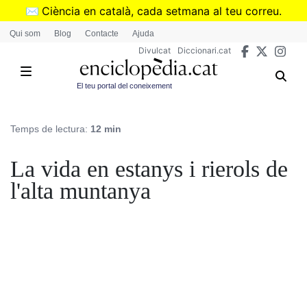
Vés
✉️
Ciència en català, cada setmana al teu correu.
al
➜
Subscriu-te al butlletí de Divulcat
.
Qui som
Blog
Contacte
Ajuda
contingut
Divulcat
Diccionari.cat
El teu portal del coneixement
Temps de lectura:
12 min
La vida en estanys i rierols de
l'alta muntanya