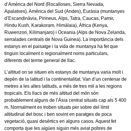
d’Amèrica del Nord (Rocalloses, Sierra Nevada,
Apalatxes), Amèrica del Sud (Andes), Euràsia (muntanyes
d’Escandinàvia, Pirineus, Alps, Tatra, Caucas, Pamir,
Hindu Kush, Karakoram, Himàlaia), Àfrica (Kenya,
Ruwenzori, Kilimanjaro) i Oceania (Alps de Nova Zelanda,
serralades centrals de Nova Guinea). La importància dels
estanys en el paisatge i la vida de muntanya ha fet que
tinguin localment o regionalment noms particulars,
diferents del terme general de llac.
L’altitud on se situen els estanys de muntanya varia molt i
depèn de la latitud i la continentalitat. Van d’un centenar de
metres a les altes latituds, a més de tres mil a les regions
tropicals. Els llacs de més altitud del món són
probablement alguns de l’Àsia central situats cap als 5 400
m. Normalment es troben situats per sobre del límit
altitudinal del bosc i ben sovint en paratges de poca
vegetació, quasi desèrtics en alguns casos. Aquest fet
comporta que les aigües siguin més aviat pobres de