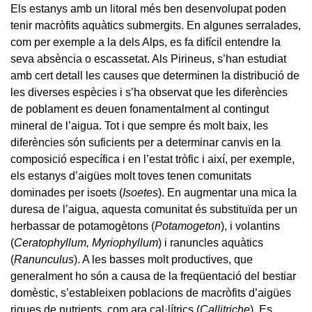
Els estanys amb un litoral més ben desenvolupat poden
tenir macròfits aquàtics submergits. En algunes serralades,
com per exemple a la dels Alps, es fa difícil entendre la
seva absència o escassetat. Als Pirineus, s’han estudiat
amb cert detall les causes que determinen la distribució de
les diverses espècies i s’ha observat que les diferències
de poblament es deuen fonamentalment al contingut
mineral de l’aigua. Tot i que sempre és molt baix, les
diferències són suficients per a determinar canvis en la
composició específica i en l’estat tròfic i així, per exemple,
els estanys d’aigües molt toves tenen comunitats
dominades per isoets (
Isoetes
). En augmentar una mica la
duresa de l’aigua, aquesta comunitat és substituïda per un
herbassar de potamogètons (
Potamogeton
), i volantins
(
Ceratophyllum, Myriophyllum
) i ranuncles aquàtics
(
Ranunculus
). A les basses molt productives, que
generalment ho són a causa de la freqüentació del bestiar
domèstic, s’estableixen poblacions de macròfits d’aigües
riques de nutrients, com ara cal·lítrics (
Callitriche
). Es