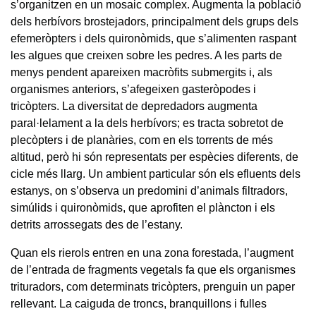
s’organitzen en un mosaic complex. Augmenta la població
dels herbívors brostejadors, principalment dels grups dels
efemeròpters i dels quironòmids, que s’alimenten raspant
les algues que creixen sobre les pedres. A les parts de
menys pendent apareixen macròfits submergits i, als
organismes anteriors, s’afegeixen gasteròpodes i
tricòpters. La diversitat de depredadors augmenta
paral·lelament a la dels herbívors; es tracta sobretot de
plecòpters i de planàries, com en els torrents de més
altitud, però hi són representats per espècies diferents, de
cicle més llarg. Un ambient particular són els efluents dels
estanys, on s’observa un predomini d’animals filtradors,
simúlids i quironòmids, que aprofiten el plàncton i els
detrits arrossegats des de l’estany.
Quan els rierols entren en una zona forestada, l’augment
de l’entrada de fragments vegetals fa que els organismes
trituradors, com determinats tricòpters, prenguin un paper
rellevant. La caiguda de troncs, branquillons i fulles