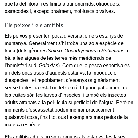
que la del litoral i es limita a quironòmids, oligoquets,
ostracodes i, excepcionalment, mol·luscs bivalves.
Els peixos i els amfibis
Els peixos presenten poca diversitat en els estanys de
muntanya. Generalment s’hi troba una sola espècie de
truita (dels gèneres
Salmo
,
Oncorhynchus
o
Salvelinus
, o
bé, a les aigües de les terres més meridionals de
l’hemisferi sud,
Galaxias
). Com que la pesca esportiva és
un dels pocs usos d’aquests estanys, la introducció
d’espècies i el repoblament d’estanys originàriament
sense truites ha estat un fet comú. El principal aliment de
les truites són les larves d’insectes, i també els insectes
adults atrapats a la pel·lícula superficial de l’aigua. Però en
moments d’escassetat poden menjar pràcticament
qualsevol cosa, fins i tot ous i exemplars més petits de la
mateixa espècie.
Els amfibis adults no són comuns als estanys, les fases