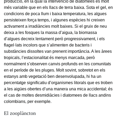
producció, en la qual la intervenció de diatomees és molt
més variable que en els llacs de terra baixa. Sota el gel, en
condicions de poca llum i baixa temperatura, les algues
persisteixen força temps, i algunes espècies hi creixen
activament a irradiàncies molt baixes. Si el gruix de neu
deixa a les fosques la massa d’aigua, la biomassa
d’algues decreix lentament però progressivament, i els
flagel·lats incolors que s’alimenten de bacteris i
substàncies dissoltes van prenent importància. A les àrees
tropicals, l’estacionalitat és menys marcada, però
normalment s’observen canvis profunds en les comunitats
en el període de les pluges. Molt sovint, sobretot en els
estanys amb vegetació ben desenvolupada, hi ha un
percentatge significatiu d’organismes litorals que es troben
a les aigües obertes d’una manera una mica accidental; és
el cas de moltes desmidiàcies i diatomees de llacs andins
colombians, per exemple.
El zooplàncton