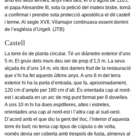
amb els seus termes; anys més tard, el 6 d’agost de 1165,
el papa Alexandre III, sota la petició del mateix bisbe, tornà
a confirmar i prendre sota protecció apostòlica el dit castell
i terme. Al segle XVII, Vilamajor continuava essent domini
de l’església d’Urgell. (JTB)
Castell
La torre és de planta circular. Té un diàmetre exterior d’uns
5 m. El gruix dels murs deu ser de prop d’1,5 m. La seva
alçada és d’uns 14 m, els dos darrers fruit de la restauració
que s’hi ha fet aquests últims anys. A uns 6 m del terra
exterior hi ha la porta d’entrada, que fa, aproximadament,
120 cm d’ample per 180 cm d’alt. És orientada cap al nord-
est i acabada en un arc de mig punt format per 8 dovelles.
A uns 10 m hi ha dues espitlleres, altes i estretes,
orientades una cap al nord-est i l’altra cap al sud-oest.
D’acord amb el que diu la gent del lloc, l’interior d’aquesta
torre és buit; no tenia cap tipus de cúpula o de volta,
només devia ser coberta amb trespols de fusta, almenys al