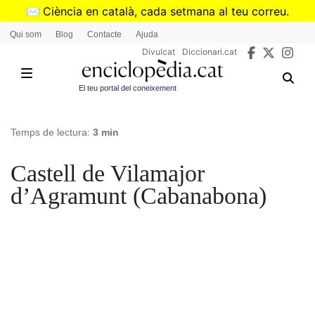
Vés
✉️
Ciència en català, cada setmana al teu correu.
al
➜
Subscriu-te al butlletí de Divulcat
.
Qui som
Blog
Contacte
Ajuda
contingut
Divulcat
Diccionari.cat
El teu portal del coneixement
Temps de lectura:
3 min
Castell de Vilamajor
d’Agramunt (Cabanabona)