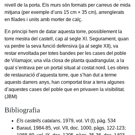
nivell de la porta. Els murs són formats per carreus de mida
mitjana (per exemple d’uns 15 cm × 35 cm), arrenglerats
en filades i units amb morter de calç.
En principi hem de datar aquesta torre, possiblement la
torre mestra del castell, cap al segle XI. Segurament, quan
va perdre la seva funció defensiva (ja al segle XII), va
restar envoltada per totes bandes per les cases del poble
de Vilamajor, una vila closa de planta quadrangular, a la
qual s’entrava per un portal situat al costat nord. Les obres
de restauració d’aquesta torre, que s’han dut a terme
aquests darrers anys, han comportat tirar a terra algunes
d’aquestes cases del poble que en privaven la visibilitat.
(JBM)
Bibliografia
Els castells catalans
, 1979, vol. VI (I), pàg. 534
Baraut, 1984-85, vol. VII, doc. 1000, pàgs. 122-123;