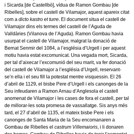
i Sicarda [de Castellbò], vídua de Ramon Gombau [de
Ribelles], sobre el castell de Vilamajor, aquest apareix citat
com a
dicto kastro et turre
. El document situa el castell de
Vilamajor dins els termes del castell de l’Aguda de
Valldàries (Vilanova de l’Aguda). Ramon Gombau havia
usurpat el castell de Vilamajor, malgrat la donació de
Bernat Senmir del 1084, a l’església d’Urgell i per aquest
motiu havia estat excomunicat. Una vegada mort, Sicarda,
per tal d’aixecar l’excomunió del seu marit, va fer donació
del castell de Vilamajor a l’església d’Urgell, reservant-
se’n ella i el seu fill la potestat mentre visquessin. El 26
d’abril de 1129, el bisbe Pere d’Urgell i els canonges de la
Seu infeudaren a Ramon Arnau d’Anglesola el castell
anomenat de Vilamajor i les cases de fora el castell, per tal
de millorar-les sota promesa de vassallatge. Sis anys més
tard, el 27 d’abril de 1135, el mateix bisbe Pere i els
canonges de Santa Maria de la Seu encomanaren a
Gombau de Ribelles el
castrum Villemaioris
, i li donaren