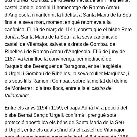
dos homes. Gombau de Ribelles havia de tenir l’esmentat
castell amb el domini i l’homenatge de Ramon Arnau
d’Anglesola i mantenint la fidelitat a Santa Maria de la Seu
fins a la seva mort, moment en què retornava a la
canònica. El 19 de març de 1141, consta que el bisbe Pere
donà a Santa Maria de la Seu i a la seva canònica el
castell de Vilamajor, salvat els drets de Gombau de
Ribelles i de Ramon Arnau d’Anglesola. El 6 de juny de
1187, va tenir lloc la convinença, per mediació de
l’arquebisbe Berenguer de Tarragona, entre l’església
d’Urgell i Gombau de Ribelles, la seva muller Marquesa, i
els seus fills Ramon i Gombau, sobre la meitat del delme
de Monferrer i d’altres llocs, entre ells el
castro de
Villamaiore
.
Entre els anys 1154 i 1159, el papa Adrià IV, a petició del
bisbe Bernat Sanç d’Urgell, confirmà i prengué sota
protecció apostòlica els béns de Santa Maria de la Seu
d’Urgell, entre els quals s’incloïa el castell de Vilamajor