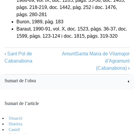
1988-89, vol. IX, doc. 1205, pàgs. 35-36, doc. 1403,
pàgs. 218-219, doc. 1442, pàg. 252 i doc. 1476,
pàgs. 280-281
Buron, 1989, pàg. 183
Baraut, 1990-91, vol. X, doc. 1523, pàgs. 36-37, doc.
1599, pàgs. 123-124 i doc. 1815, pàgs. 319-320
‹
Sant Pol de
Amunt
Santa Maria de Vilamajor
Cabanabona
d’Agramunt
(Cabanabona)
›
Sumari de l’obra
Sumari de l’article
Situació
Història
Castell