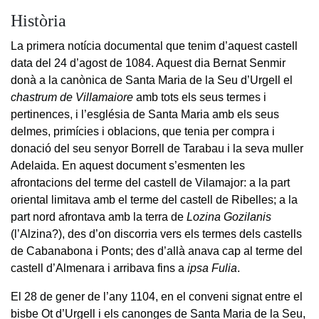
Història
La primera notícia documental que tenim d’aquest castell
data del 24 d’agost de 1084. Aquest dia Bernat Senmir
donà a la canònica de Santa Maria de la Seu d’Urgell el
chastrum de Villamaiore
amb tots els seus termes i
pertinences, i l’església de Santa Maria amb els seus
delmes, primícies i oblacions, que tenia per compra i
donació del seu senyor Borrell de Tarabau i la seva muller
Adelaida. En aquest document s’esmenten les
afrontacions del terme del castell de Vilamajor: a la part
oriental limitava amb el terme del castell de Ribelles; a la
part nord afrontava amb la terra de
Lozina Gozilanis
(l’Alzina?), des d’on discorria vers els termes dels castells
de Cabanabona i Ponts; des d’allà anava cap al terme del
castell d’Almenara i arribava fins a
ipsa Fulia
.
El 28 de gener de l’any 1104, en el conveni signat entre el
bisbe Ot d’Urgell i els canonges de Santa Maria de la Seu,