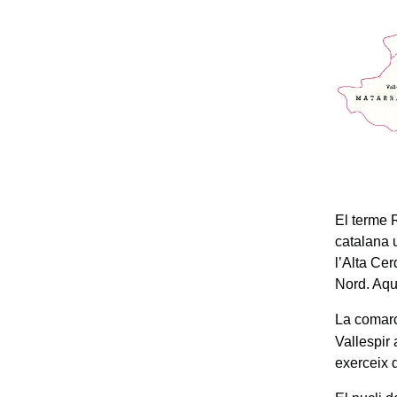
El terme 
catalana 
l’Alta Ce
Nord. Aquí
La comarc
Vallespir 
exerceix d