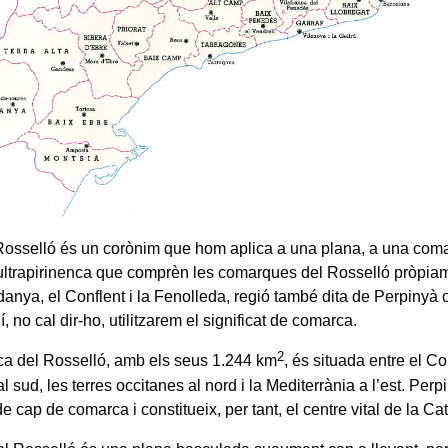
Rosselló és un corònim que hom aplica a una plana, a una coma
ultrapirinenca que comprèn les comarques del Rosselló pròpiamen
rdanya, el Conflent i la Fenolleda, regió també dita de Perpinyà
, no cal dir-ho, utilitzarem el significat de comarca.
2
a del Rosselló, amb els seus 1.244 km
, és situada entre el Con
al sud, les terres occitanes al nord i la Mediterrània a l’est. Perp
e cap de comarca i constitueix, per tant, el centre vital de la C