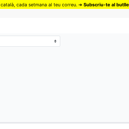
Vés
 català, cada setmana al teu correu.
➜
Subscriu-te al butlle
al
contingut