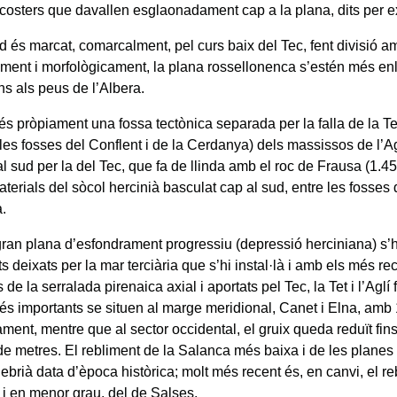
 costers que davallen esglaonadament cap a la plana, dits per e
ud és marcat, comarcalment, pel curs baix del Tec, fent divisió am
ment i morfològicament, la plana rossellonenca s’estén més enll
ins als peus de l’Albera.
és pròpiament una fossa tectònica separada per la falla de la Te
 les fosses del Conflent i de la Cerdanya) dels massissos de l’A
 al sud per la del Tec, que fa de llinda amb el roc de Frausa (1.45
terials del sòcol hercinià basculat cap al sud, entre les fosses 
.
ran plana d’esfondrament progressiu (depressió herciniana) s’h
ts deixats per la mar terciària que s’hi instal·là i amb els més re
 de la serralada pirenaica axial i aportats pel Tec, la Tet i l’Agl
és importants se situen al marge meridional, Canet i Elna, amb 
ment, mentre que al sector occidental, el gruix queda reduït fins
e metres. El rebliment de la Salanca més baixa i de les planes
brià data d’època històrica; molt més recent és, en canvi, el re
 i en menor grau, del de Salses.