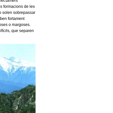
rfectament
s formacions de les
no solen sobrepassar
oben fortament
iloses o margoses.
fícils, que separen