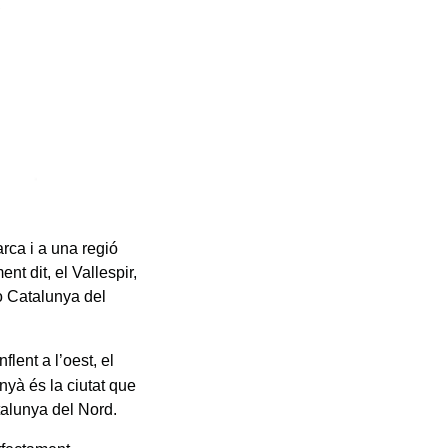
rca i a una regió
t dit, el Vallespir,
 o Catalunya del
flent a l’oest, el
inyà és la ciutat que
atalunya del Nord.