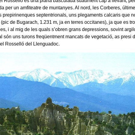
del Rosselló és una plana basculada suaument cap a llevant, pe
 per un amfiteatre de muntanyes. Al nord, les Corberes, últime
s prepirinenques septentrionals, uns plegaments calcaris que 
 (pic de Bugarach, 1.231 m, ja en terres occitanes), ja que es tr
es, i al mig de les quals s’obren grans depressions, sovint arg
l són uns turons freqüentment mancats de vegetació, as presi di
del Rosselló del Llenguadoc.