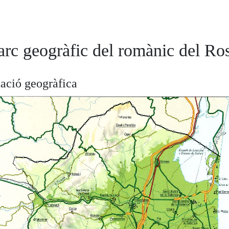
arc geogràfic del romànic del Ros
tació geogràfica