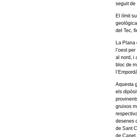
seguit de
El límit s
geològica
del Tec, f
La Plana 
l’oest per
al nord, i
bloc de ma
l’Empordà
Aquesta g
els dipòsi
provinents
gruixos m
respectiva
desenes d
de Sant Ce
de Canet,