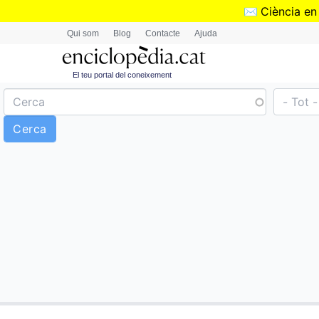
✉️
Ciència en
Qui som
Blog
Contacte
Ajuda
El teu portal del coneixement