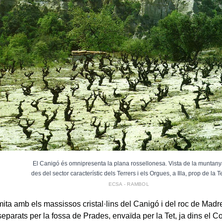
El Canigó és omnipresenta la plana rossellonesa. Vista de la muntan
des del sector característic dels Terrers i els Orgues, a Illa, prop de la Te
ECSA - RAMBOL
imita amb els massissos cristal·lins del Canigó i del roc de Mad
eparats per la fossa de Prades, envaïda per la Tet, ja dins el Con