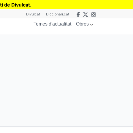
tí de Divulcat
.
Divulcat
Diccionari.cat
Obres
Temes d'actualitat