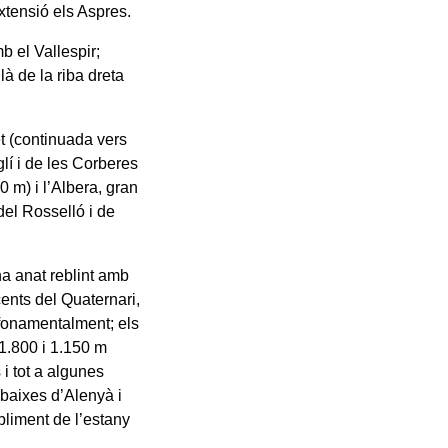
xtensió els Aspres.
b el Vallespir;
à de la riba dreta
t (continuada vers
glí i de les Corberes
0 m) i l’Albera, gran
del Rosselló i de
a anat reblint amb
cents del Quaternari,
í fonamentalment; els
1.800 i 1.150 m
 i tot a algunes
 baixes d’Alenyà i
bliment de l’estany