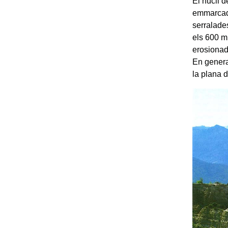
El nucli 
emmarcada
serralade
els 600 m
erosionad
En genera
la plana 