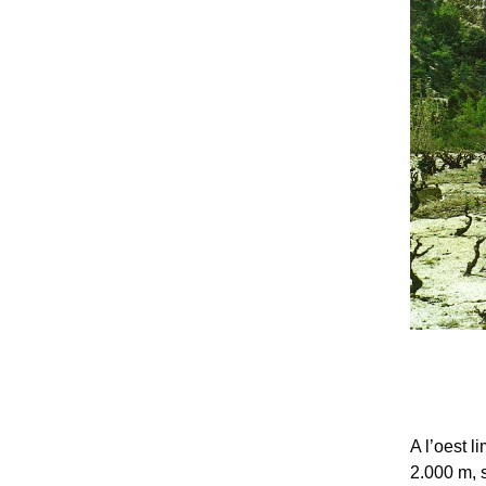
A l’oest l
2.000 m, s