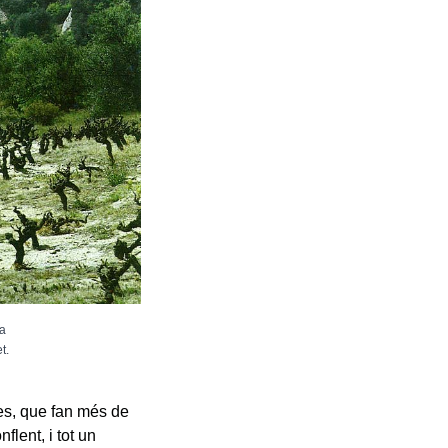
ya
t.
res, que fan més de
flent, i tot un