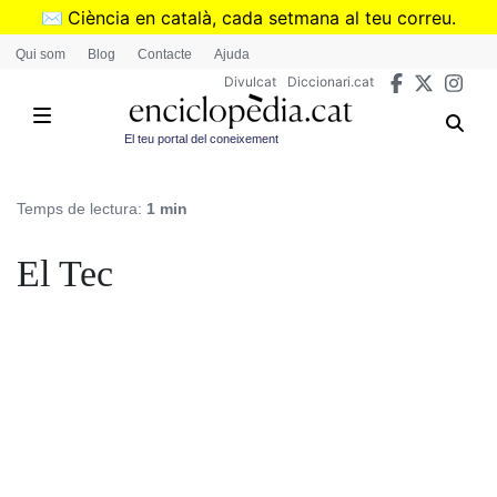
Vés
✉️
Ciència en català, cada setmana al teu correu.
al
➜
Subscriu-te al butlletí de Divulcat
.
Qui som
Blog
Contacte
Ajuda
contingut
Divulcat
Diccionari.cat
El teu portal del coneixement
Temps de lectura:
1 min
El Tec