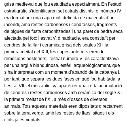
grisa medieval que fou estudiada especialment. En l’estudi
estratigràfic s’identificaren set estrats distints: el número IV
era format per una capa molt definida de materials d’un
incendi, amb restes carbonoses i cendrasses, fragments
de bigues de fusta carbonitzades i una paret de pedra seca
afectada pel foc; l’estrat V, d’habitacle, era constituït per
cendres de la llar i ceràmica grisa dels segles XI i la
primera meitat del XIII; les capes anteriors eren de
remocions posteriors; l’estrat número VI es caracteritzava
per una argila blanquinosa, estèril arqueològicament, que
s’ha interpretat com un moment d’abandó de la cabanya i,
per tant, que separa les dues fases en què fou habitada; a
l’estrat VII, el més antic, va aparèixer una certa acumulació
de cendres i restes carbonoses amb ceràmica del segle X i
la primera meitat de l’XI, a més d’ossos de diversos
animals. Tots aquests materials eren dipositats directament
sobre la terra verge, amb les restes de llars, sitges i els
clots ja esmentats.