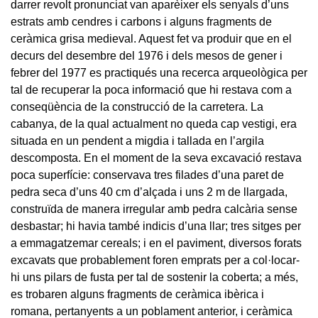
darrer revolt pronunciat van aparèixer els senyals d’uns
estrats amb cendres i carbons i alguns fragments de
ceràmica grisa medieval. Aquest fet va produir que en el
decurs del desembre del 1976 i dels mesos de gener i
febrer del 1977 es practiqués una recerca arqueològica per
tal de recuperar la poca informació que hi restava com a
conseqüència de la construcció de la carretera. La
cabanya, de la qual actualment no queda cap vestigi, era
situada en un pendent a migdia i tallada en l’argila
descomposta. En el moment de la seva excavació restava
poca superfície: conservava tres filades d’una paret de
pedra seca d’uns 40 cm d’alçada i uns 2 m de llargada,
construïda de manera irregular amb pedra calcària sense
desbastar; hi havia també indicis d’una llar; tres sitges per
a emmagatzemar cereals; i en el paviment, diversos forats
excavats que probablement foren emprats per a col·locar-
hi uns pilars de fusta per tal de sostenir la coberta; a més,
es trobaren alguns fragments de ceràmica ibèrica i
romana, pertanyents a un poblament anterior, i ceràmica