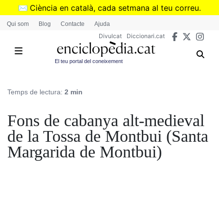
Vés
✉️
Ciència en català, cada setmana al teu correu.
al
➜
Subscriu-te al butlletí de Divulcat
.
Qui som
Blog
Contacte
Ajuda
contingut
Divulcat
Diccionari.cat
El teu portal del coneixement
Temps de lectura:
2 min
Fons de cabanya alt-medieval
de la Tossa de Montbui (Santa
Margarida de Montbui)