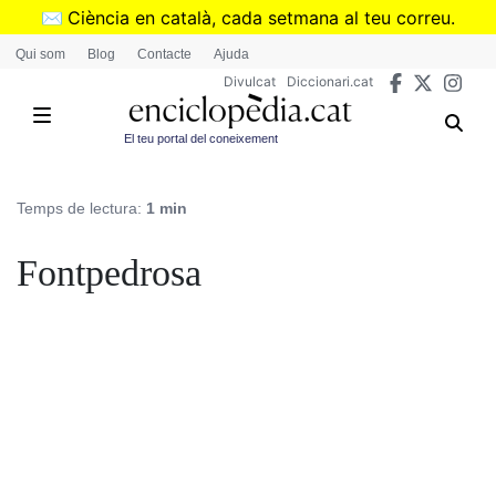
Vés
✉️
Ciència en català, cada setmana al teu correu.
al
➜
Subscriu-te al butlletí de Divulcat
.
Qui som
Blog
Contacte
Ajuda
contingut
Divulcat
Diccionari.cat
El teu portal del coneixement
Temps de lectura:
1 min
Fontpedrosa