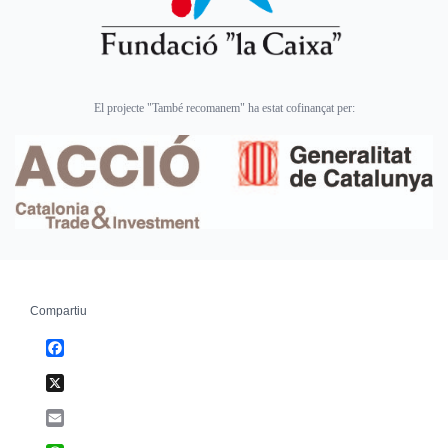
El projecte "També recomanem" ha estat cofinançat per:
Compartiu
Facebook
X
Email