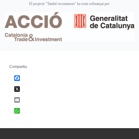
El projecte "També recomanem" ha estat cofinançat per:
Compartiu
Facebook
X
Email
WhatsApp