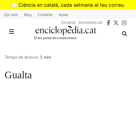
Vés
✉️
Ciència en català, cada setmana al teu correu.
al
➜
Subscriu-te al butlletí de Divulcat
.
Qui som
Blog
Contacte
Ajuda
contingut
Divulcat
Diccionari.cat
El teu portal del coneixement
Temps de lectura:
1 min
Gualta