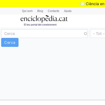
✉️
Ciència en
Qui som
Blog
Contacte
Ajuda
El teu portal del coneixement