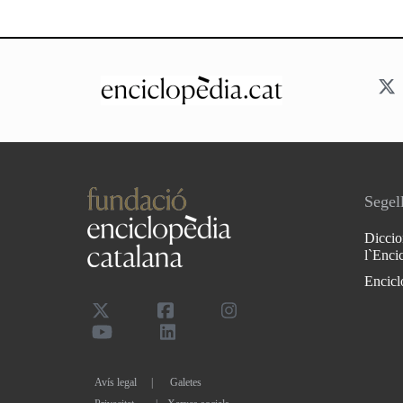
Segell
Diccio
l`Enci
Encicl
Avís legal
Galetes