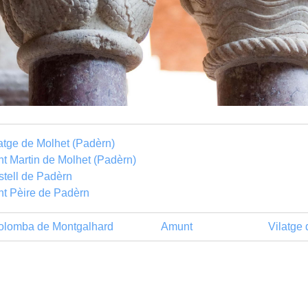
atge de Molhet (Padèrn)
t Martin de Molhet (Padèrn)
tell de Padèrn
t Pèire de Padèrn
olomba de Montgalhard
Amunt
Vilatge