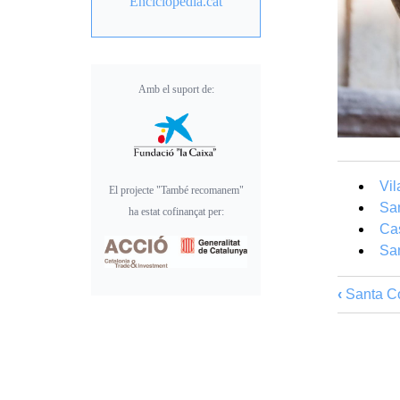
Enciclopèdia.cat
Amb el suport de:
Vil
El projecte "També recomanem"
San
ha estat cofinançat per:
Cas
San
‹
Santa C