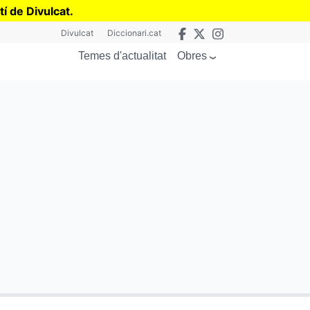
tí de Divulcat
.
Divulcat
Diccionari.cat
Obres
Temes d'actualitat