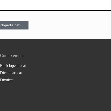
ciclopèdia.cat?
Coneixement
Enciclopèdia.cat
Diccionari.cat
Divulcat