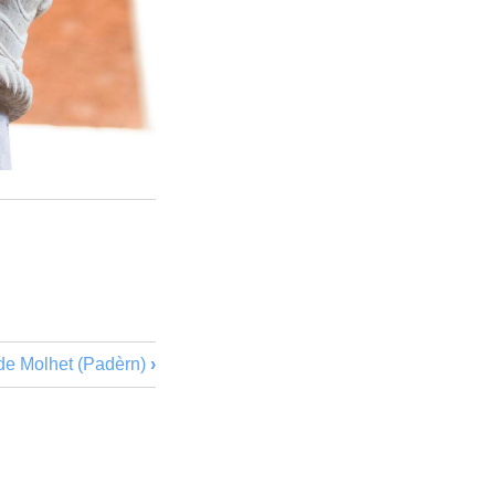
 de Molhet (Padèrn)
›