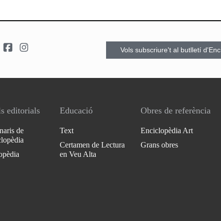
Vols subscriure't al butlletí d'En
s editorials
Educació
Obres de referència
naris de
Text
Enciclopèdia Art
clopèdia
Certamen de Lectura
Grans obres
opèdia
en Veu Alta