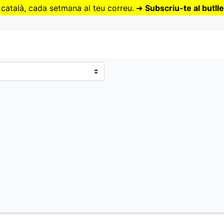
Vés
 català, cada setmana al teu correu.
➜
Subscriu-te al butlle
al
contingut