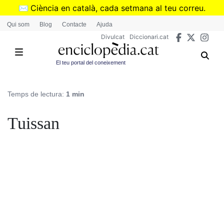
Vés
✉️
Ciència en català, cada setmana al teu correu.
al
➜
Subscriu-te al butlletí de Divulcat
.
Qui som
Blog
Contacte
Ajuda
contingut
Divulcat
Diccionari.cat
El teu portal del coneixement
Temps de lectura:
1 min
Tuissan