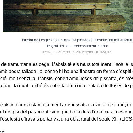
Interior de l’església, on s’aprecia plenament l’estructura romànica a
desgrat del seu arrebossament interior.
ECSA - LI. CLAVER, J. CRUANYES I E. ROMEA
 de tramuntana és cega. L’absis té els murs totalment llisos; el
amb pedra tallada i al centre hi ha una finestra en forma d’espitl
ció, molt senzilla. L’absis, cobert amb lloses de pissarra, és mé
la nau, la qual també és coberta amb una teulada de lloses de p
nts interiors estan totalment arrebossats i la volta, de canó, n
nt del pla del parament, sinó que ho fa des d’una mica més enre
 l’església d’Iravals pertany a una obra rural del segle XII. (L
at