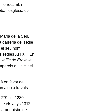
ferrocarril, i
oba l’església de
Maria de la Seu,
a darreria del segle
ot el seu nom
 segles XI i XIII. En
a
vallis de Eravalle
,
pareix a l’inici del
gà en favor del
n alou a Iravals.
1279 i el 1280
ntre els anys 1312 i
 l’arquebisbe de