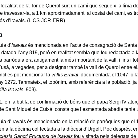
localitat de la Tor de Querol surt un camí que segueix la línia del 
e travessar-la, a 1 km aproximadament, al costat del camí, es tr
tós d’Iravals. (LICS-JCR-ERR)
a
uia d’
Isavals
és mencionada en l’acta de consagració de Santa 
 datada l’any 819, però en realitat sembla que fou redactada a l
 parròquia era antigament la més important de la vall, i fins i t
s’usà, a vegades, per a designar també la vall de Querol entre els
ntit es pot mencionar la
vallis Eraval
, documentada el 1047, o l
ny 1272. Tanmateix, el topònim, amb referència a la població, ja a
illa Isavals
, 908).
1, en la butlla de confirmació de béns que el papa Sergi IV ator
de Sant Miquel de Cuixà, consta que l’esmentada abadia tenia u
uia d’Iravals és mencionada en la relació de parròquies que el 
en a la dècima col·lectada a la diòcesi d’Urgell. Poc després, e
cclesia Sancti Fructuosi de Isavals
fou visitada pels delegats de