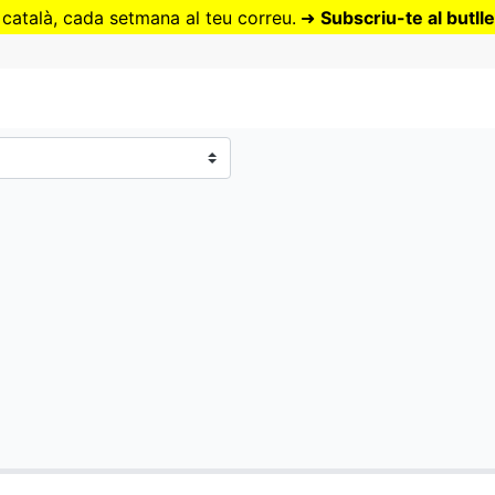
Vés
 català, cada setmana al teu correu.
➜
Subscriu-te al butlle
al
contingut