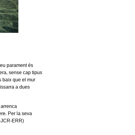
 seu parament és
lera, sense cap tipus
s baix que el mur
issarra a dues
o arrenca
re. Per la seva
ICS-JCR-ERR)