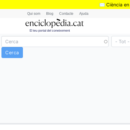
✉️
Ciència en
Qui som
Blog
Contacte
Ajuda
El teu portal del coneixement