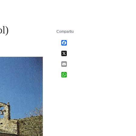
ol)
Compartiu
Facebook
X
Email
WhatsApp