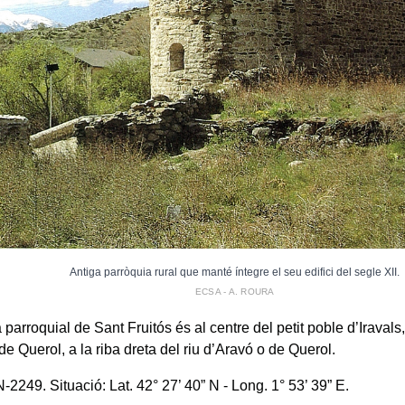
Antiga parròquia rural que manté íntegre el seu edifici del segle XII.
ECSA - A. ROURA
 parroquial de Sant Fruitós és al centre del petit poble d’Iravals,
 de Querol, a la riba dreta del riu d’Aravó o de Querol.
2249. Situació: Lat. 42° 27’ 40” N - Long. 1° 53’ 39” E.