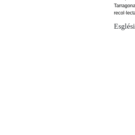
Tarragona,
recol·lec
Esglés