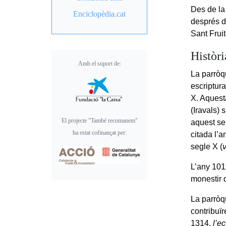
Des de la 
Enciclopèdia.cat
després d
Sant Frui
Històri
Amb el suport de:
La parròq
escriptura
X. Aquesta
(Iravals) 
El projecte "També recomanem"
aquest se
ha estat cofinançat per:
citada l’a
segle X (
v
L’any 101
monestir 
La parròq
contribuïr
1314,
l’e