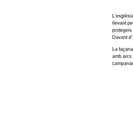
L’esglési
llevant p
protegeix 
Davant d’
La façana
amb arcs 
campanar n