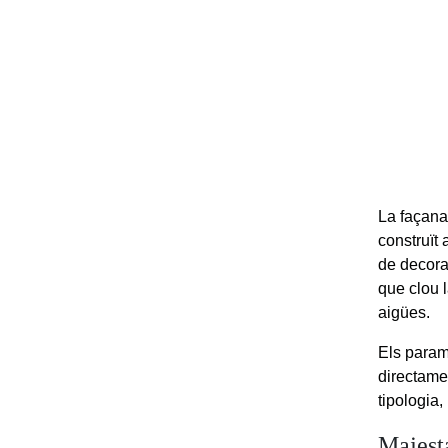
La façana
construït 
de decora
que clou 
aigües.
Els parame
directame
tipologia,
Majest