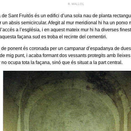
R. MALLOL
a de Sant Fruitós és un edifici d’una sola nau de planta rectang
er un absis semicircular. Afegit al mur meridional hi ha un porx
l’accés a l’església, i en aquest mateix mur hi ha diverses fines
aquesta façana sud es troba el recinte del cementiri.
 de ponent és coronada per un campanar d’espadanya de dues 
de mig punt, i acaba formant dos vessants protegits amb lleixes 
o ocupa tota la façana, sinó que és situat a la part central.