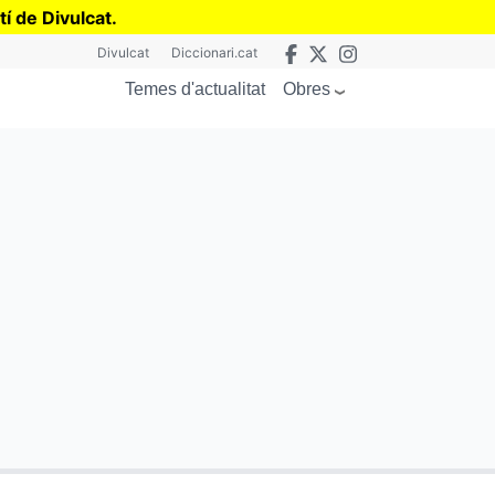
tí de Divulcat
.
Divulcat
Diccionari.cat
Obres
Temes d'actualitat