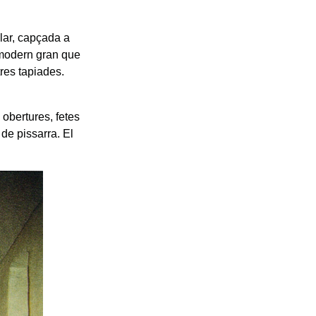
ular, capçada a
o modern gran que
tres tapiades.
obertures, fetes
de pissarra. El