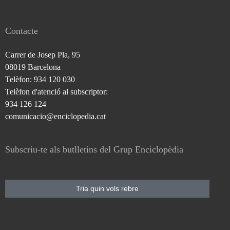
Contacte
Carrer de Josep Pla, 95
08019 Barcelona
Telèfon: 934 120 030
Telèfon d'atenció al subscriptor:
934 126 124
comunicacio@enciclopedia.cat
Subscriu-te als butlletins del Grup Enciclopèdia
Tria quin vols rebre