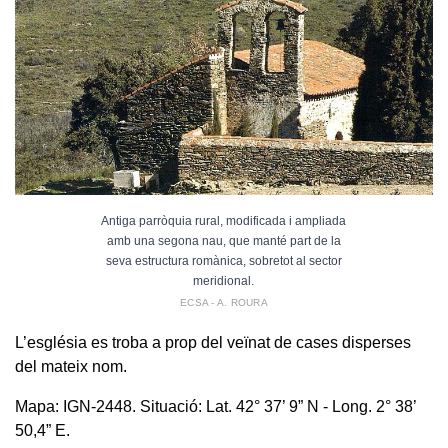
Antiga parròquia rural, modificada i ampliada
amb una segona nau, que manté part de la
seva estructura romànica, sobretot al sector
meridional.
ECSA - A. ROURA
L’església es troba a prop del veïnat de cases disperses
del mateix nom.
Mapa: IGN-2448. Situació: Lat. 42° 37’ 9” N - Long. 2° 38’
50,4” E.