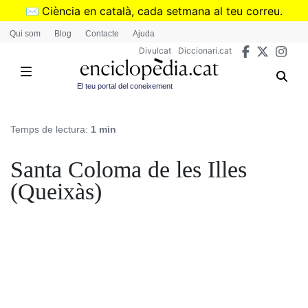
Vés
✉️
Ciència en català, cada setmana al teu correu.
al
➜
Subscriu-te al butlletí de Divulcat
.
Qui som
Blog
Contacte
Ajuda
contingut
Divulcat
Diccionari.cat
El teu portal del coneixement
Temps de lectura:
1 min
Santa Coloma de les Illes
(Queixàs)