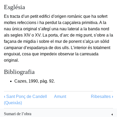
Església
Es tracta d’un petit edifici d’origen romànic que ha sofert
moltes refeccions i ha perdut la capçalera primitiva. A la
nau única original s’afegí una nau lateral a la banda nord
als segles XIV o XV. La porta, d’arc de mig punt, s’obre a la
façana de migdia i sobre el mur de ponent s’alça un sòlid
campanar d’espadanya de dos ulls. L’interior és totalment
enguixat, cosa que impedeix observar la carreuada
original.
Bibliografia
Cazes, 1990, pàg. 92.
‹
Sant Ponç de Candell
Amunt
Ribesaltes
›
(Queixàs)
Sumari de l’obra