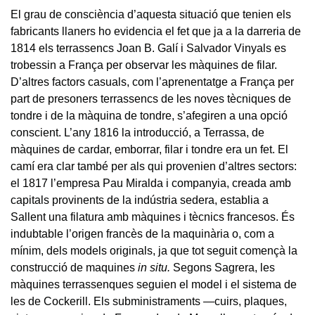
El grau de consciència d’aquesta situació que tenien els
fabricants llaners ho evidencia el fet que ja a la darreria de
1814 els terrassencs Joan B. Galí i Salvador Vinyals es
trobessin a França per observar les màquines de filar.
D’altres factors casuals, com l’aprenentatge a França per
part de presoners terrassencs de les noves tècniques de
tondre i de la màquina de tondre, s’afegiren a una opció
conscient. L’any 1816 la introducció, a Terrassa, de
màquines de cardar, emborrar, filar i tondre era un fet. El
camí era clar també per als qui provenien d’altres sectors:
el 1817 l’empresa Pau Miralda i companyia, creada amb
capitals provinents de la indústria sedera, establia a
Sallent una filatura amb màquines i tècnics francesos. És
indubtable l’origen francès de la maquinària o, com a
mínim, dels models originals, ja que tot seguit començà la
construcció de maquines
in situ.
Segons Sagrera, les
màquines terrassenques seguien el model i el sistema de
les de Cockerill. Els subministraments —cuirs, plaques,