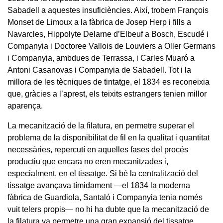
Sabadell a aquestes insuficiències. Així, trobem François
Monset de Limoux a la fàbrica de Josep Herp i fills a
Navarcles, Hippolyte Delarne d’Elbeuf a Bosch, Escudé i
Companyia i Doctoree Vallois de Louviers a Oller Germans
i Companyia, ambdues de Terrassa, i Carles Muaró a
Antoni Casanovas i Companyia de Sabadell. Tot i la
millora de les tècniques de tintatge, el 1834 es reconeixia
que, gràcies a l’aprest, els teixits estrangers tenien millor
aparença.
La mecanització de la filatura, en permetre superar el
problema de la disponibilitat de fil en la qualitat i quantitat
necessàries, repercutí en aquelles fases del procés
productiu que encara no eren mecanitzades i,
especialment, en el tissatge. Si bé la centralització del
tissatge avançava tímidament —el 1834 la moderna
fàbrica de Guardiola, Santaló i Companyia tenia només
vuit telers propis— no hi ha dubte que la mecanització de
la filatura va permetre una gran expansió del tissatge