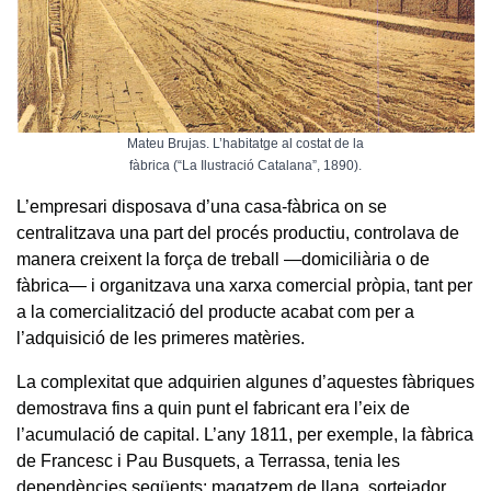
Mateu Brujas. L’habitatge al costat de la
fàbrica (“La Ilustració Catalana”, 1890).
L’empresari disposava d’una casa-fàbrica on se
centralitzava una part del procés productiu, controlava de
manera creixent la força de treball —domiciliària o de
fàbrica— i organitzava una xarxa comercial pròpia, tant per
a la comercialització del producte acabat com per a
l’adquisició de les primeres matèries.
La complexitat que adquirien algunes d’aquestes fàbriques
demostrava fins a quin punt el fabricant era l’eix de
l’acumulació de capital. L’any 1811, per exemple, la fàbrica
de Francesc i Pau Busquets, a Terrassa, tenia les
dependències següents: magatzem de llana, sortejador,