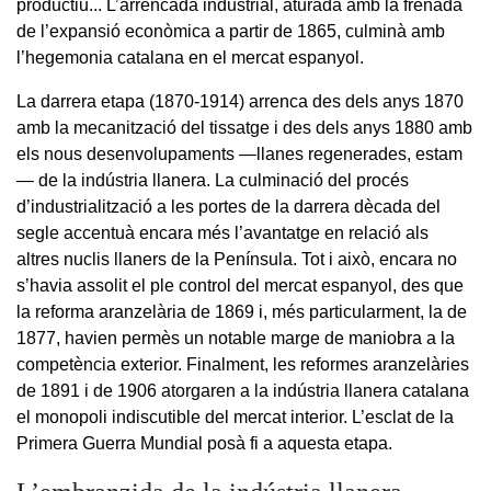
productiu... L’arrencada industrial, aturada amb la frenada
de l’expansió econòmica a partir de 1865, culminà amb
l’hegemonia catalana en el mercat espanyol.
La darrera etapa (1870-1914) arrenca des dels anys 1870
amb la mecanització del tissatge i des dels anys 1880 amb
els nous desenvolupaments —llanes regenerades, estam
— de la indústria llanera. La culminació del procés
d’industrialització a les portes de la darrera dècada del
segle accentuà encara més l’avantatge en relació als
altres nuclis llaners de la Península. Tot i això, encara no
s’havia assolit el ple control del mercat espanyol, des que
la reforma aranzelària de 1869 i, més particularment, la de
1877, havien permès un notable marge de maniobra a la
competència exterior. Finalment, les reformes aranzelàries
de 1891 i de 1906 atorgaren a la indústria llanera catalana
el monopoli indiscutible del mercat interior. L’esclat de la
Primera Guerra Mundial posà fi a aquesta etapa.