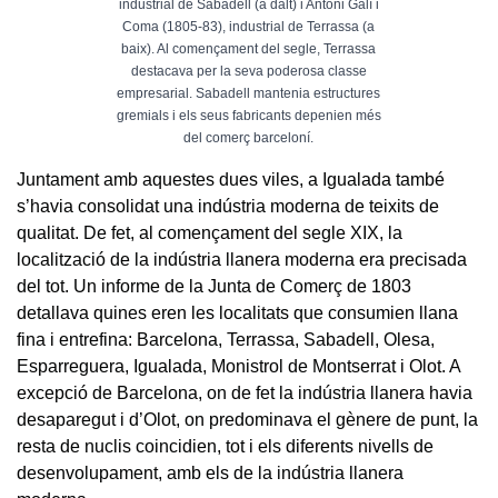
industrial de Sabadell (a dalt) i Antoni Galí i
Coma (1805-83), industrial de Terrassa (a
baix). Al començament del segle, Terrassa
destacava per la seva poderosa classe
empresarial. Sabadell mantenia estructures
gremials i els seus fabricants depenien més
del comerç barceloní.
Juntament amb aquestes dues viles, a Igualada també
s’havia consolidat una indústria moderna de teixits de
qualitat. De fet, al començament del segle XIX, la
localització de la indústria llanera moderna era precisada
del tot. Un informe de la Junta de Comerç de 1803
detallava quines eren les localitats que consumien llana
fina i entrefina: Barcelona, Terrassa, Sabadell, Olesa,
Esparreguera, Igualada, Monistrol de Montserrat i Olot. A
excepció de Barcelona, on de fet la indústria llanera havia
desaparegut i d’Olot, on predominava el gènere de punt, la
resta de nuclis coincidien, tot i els diferents nivells de
desenvolupament, amb els de la indústria llanera