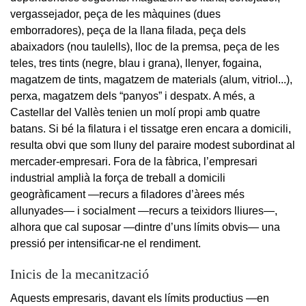
vergassejador, peça de les màquines (dues
emborradores), peça de la llana filada, peça dels
abaixadors (nou taulells), lloc de la premsa, peça de les
teles, tres tints (negre, blau i grana), llenyer, fogaina,
magatzem de tints, magatzem de materials (alum, vitriol...),
perxa, magatzem dels “panyos” i despatx. A més, a
Castellar del Vallès tenien un molí propi amb quatre
batans. Si bé la filatura i el tissatge eren encara a domicili,
resulta obvi que som lluny del paraire modest subordinat al
mercader-empresari. Fora de la fàbrica, l’empresari
industrial amplià la força de treball a domicili
geogràficament —recurs a filadores d’àrees més
allunyades— i socialment —recurs a teixidors lliures—,
alhora que cal suposar —dintre d’uns límits obvis— una
pressió per intensificar-ne el rendiment.
Inicis de la mecanització
Aquests empresaris, davant els límits productius —en