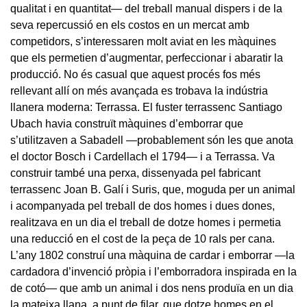
qualitat i en quantitat— del treball manual dispers i de la
seva repercussió en els costos en un mercat amb
competidors, s’interessaren molt aviat en les màquines
que els permetien d’augmentar, perfeccionar i abaratir la
producció. No és casual que aquest procés fos més
rellevant allí on més avançada es trobava la indústria
llanera moderna: Terrassa. El fuster terrassenc Santiago
Ubach havia construït màquines d’emborrar que
s’utilitzaven a Sabadell —probablement són les que anota
el doctor Bosch i Cardellach el 1794— i a Terrassa. Va
construir també una perxa, dissenyada pel fabricant
terrassenc Joan B. Galí i Suris, que, moguda per un animal
i acompanyada pel treball de dos homes i dues dones,
realitzava en un dia el treball de dotze homes i permetia
una reducció en el cost de la peça de 10 rals per cana.
L’any 1802 construí una màquina de cardar i emborrar —la
cardadora d’invenció pròpia i l’emborradora inspirada en la
de cotó— que amb un animal i dos nens produïa en un dia
la mateixa llana, a punt de filar, que dotze homes en el