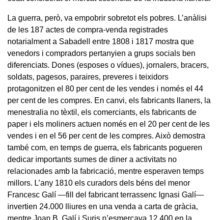
La guerra, però, va empobrir sobretot els pobres. L’anàlisi
de les 187 actes de compra-venda registrades
notarialment a Sabadell entre 1808 i 1817 mostra que
venedors i compradors pertanyien a grups socials ben
diferenciats. Dones (esposes o vídues), jornalers, bracers,
soldats, pagesos, paraires, preveres i teixidors
protagonitzen el 80 per cent de les vendes i només el 44
per cent de les compres. En canvi, els fabricants llaners, la
menestralia no tèxtil, els comerciants, els fabricants de
paper i els moliners actuen només en el 20 per cent de les
vendes i en el 56 per cent de les compres. Això demostra
també com, en temps de guerra, els fabricants pogueren
dedicar importants sumes de diner a activitats no
relacionades amb la fabricació, mentre esperaven temps
millors. L’any 1810 els curadors dels béns del menor
Francesc Galí —fill del fabricant terrassenc Ignasi Galí—
invertien 24.000 lliures en una venda a carta de gràcia,
mentre Joan B. Galí i Suris n’esmerçava 12.400 en la