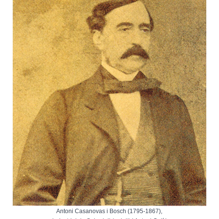
Antoni Casanovas i Bosch (1795-1867),