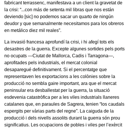
fabricant terrassenc, manifestava a un client la gravetat de
la crisi: “...con más de setenta mil libras que nos están
deviendo [sic] no podemos sacar un quarto de ningún
deudor y que semanalmente necesitamos para los obreros
en metálico diez mil reales”.
La invasió francesa aprofundí la crisi, i hi afegí tots els
desastres de la guerra. Excepte algunes sortides pels ports
no ocupats —Ciutat de Mallorca, Cadis i Tarragona—,
aprofitades pels industrials, el mercat colonial
desaparegué definitivament. Si el percentatge que
representaven les exportacions a les colònies sobre la
producció no sembla gaire important, ara que el mercat
peninsular era desballestat per la guerra, la situació
esdevenia catastròfica per a les viles industrials llaneres
catalanes que, en paraules de Sagrera, tenien “los caudals
espergits per vàrias parts del regne”. La caiguda de la
producció i dels nivells assolits durant la guerra són prou
significatius. Les ocupacions de pobles i viles per l’exèrcit