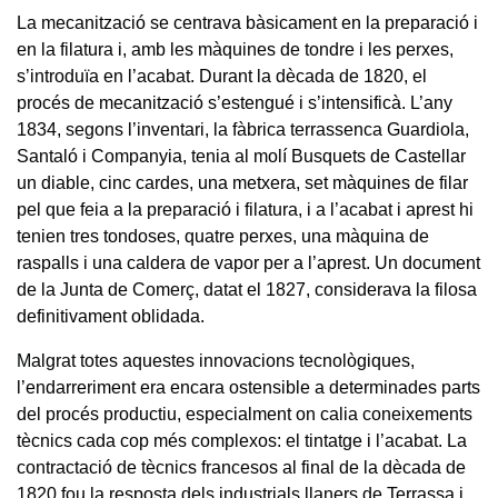
La mecanització se centrava bàsicament en la preparació i
en la filatura i, amb les màquines de tondre i les perxes,
s’introduïa en l’acabat. Durant la dècada de 1820, el
procés de mecanització s’estengué i s’intensificà. L’any
1834, segons l’inventari, la fàbrica terrassenca Guardiola,
Santaló i Companyia, tenia al molí Busquets de Castellar
un diable, cinc cardes, una metxera, set màquines de filar
pel que feia a la preparació i filatura, i a l’acabat i aprest hi
tenien tres tondoses, quatre perxes, una màquina de
raspalls i una caldera de vapor per a l’aprest. Un document
de la Junta de Comerç, datat el 1827, considerava la filosa
definitivament oblidada.
Malgrat totes aquestes innovacions tecnològiques,
l’endarreriment era encara ostensible a determinades parts
del procés productiu, especialment on calia coneixements
tècnics cada cop més complexos: el tintatge i l’acabat. La
contractació de tècnics francesos al final de la dècada de
1820 fou la resposta dels industrials llaners de Terrassa i