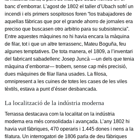
banc d’emborrar. L’agost de 1802 el taller d’Ubach sofrí un
incendi i els primers sospitosos foren “los trabajadores de
aquellas fábricas que por el grande ahorro de jornales era
preciso que buscasen otro arbitrio para su subsistencia”.
Entre aquestes màquines no hi havia encara la màquina
de filar, tot i que un altre terrassenc, Mateu Boguña, feu
algunes temptatives. De tota manera, el 1809, a l’inventari
del fabricant sabadellenc Josep Juncà —un dels que tenia
màquina d’emborrar— trobem, sense cap més precisió,
dues màquines de filar llana usades. La filosa,
omnipresent a les cuines de totes les cases de les viles
tèxtils, estava a punt d’ésser desbancada.
La localització de la indústria moderna
Terrassa destacava com la localitat on la indústria
moderna era més consolidada i avançada. L’any 1802 hi
havia vuit fàbriques, 470 operaris i 1.445 dones i nens a la
filatura. Un interrogatori de 1806 parla de deu fàbriques