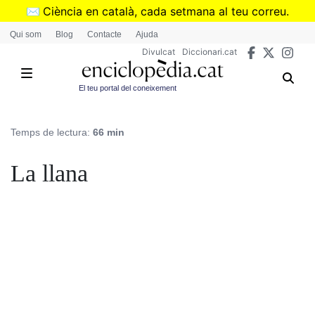
Vés
✉️
Ciència en català, cada setmana al teu correu.
al
➜
Subscriu-te al butlletí de Divulcat
.
Qui som
Blog
Contacte
Ajuda
contingut
Divulcat
Diccionari.cat
El teu portal del coneixement
Temps de lectura:
66 min
La llana