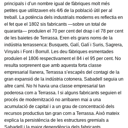
principals i d’un nombre igual de fàbriques molt més
petites que utilitzaven els 4/6 de la població útil per al
treball. La potència dels industrials moderns es reflectia en
el fet que el 1802 sis fabricants —sobre un total de
quaranta— produïen el 70 per cent del drap i el 78 per cent
de les baietes de Terrassa. Eren els grans noms de la
indústria terrassenca: Busquets, Galí, Galí i Suris, Sagrera,
Vinyals i Font i Borrull. Les deu fàbriques esmentades
produïen el 1806 respectivament el 84 i el 95 per cent. No
resulta sorprenent que amb aquesta forta classe
empresarial llanera, Terrassa s’escapés del contagi de la
gran expansió de la indústria cotonera. Sabadell seguia un
altre camí. No hi havia una classe empresarial tan
poderosa com a Terrassa. I si alguns fabricants seguien el
procés de modernització no arribaren mai a una
acumulació de capital i a un grau de concentració dels
recursos productius tan gran com a Terrassa. Això mateix
explica la persistència de les estructures gremials a
Sabadell i la major dependència dels fabricants