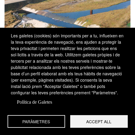
Les galetes (cookies) són importants per a tu, influeixen en
la teva experiència de navegació, ens ajuden a protegir la
teva privacitat i permeten realitzar les peticions que ens
El molí d’en Busquets, a Castellar del Vallès
sol·licitis a través de la web. Utilitzem galetes pròpies i de
(a dalt), i el molí d’en Mornau, a Sabadell (a
tercers per a analitzar els nostres serveis i mostrar-te
baix). El riu Ripoll, malgrat el seu escàs cabal,
publicitat relacionada amb les teves preferències sobre la
fou el tercer riu de Catalunya pel que feia a la
base d’un perfil elaborat amb els teus hàbits de navegació
potència energètica, dedicada a la indústria
(per exemple, pàgines visitades). Si consents la seva
tèxtil. La indústria llanera aprofità la
infrastructura existent, formada pels molins
instal·lació prem "Acceptar Galetes" o també pots
bataners i per la indústria paperera.
configurar les teves preferències prement "Paràmetres".
Política de Galetes
L’esforç inversor en capital fix —màquines, instal·lacions i
energia— fou considerable durant aquests anys.
L’empresa sabadellenca Pau Turull i Fill invertí entre 1819
PARÀMETRES
ACCEPT ALL
i 1825 unes 13.904 lliures, de les quals 8.257 (59 per cent)
en maquinària, 1.227 en mules i cavalls per al vogi (9 per