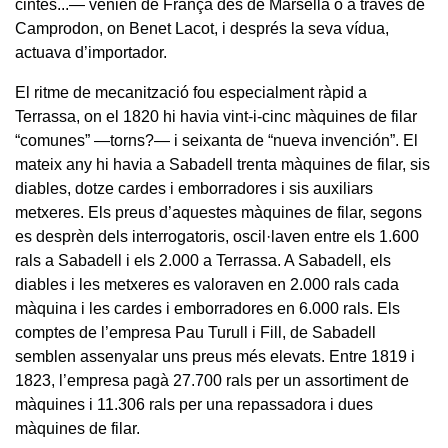
cintes...— venien de França des de Marsella o a través de
Camprodon, on Benet Lacot, i després la seva vídua,
actuava d’importador.
El ritme de mecanització fou especialment ràpid a
Terrassa, on el 1820 hi havia vint-i-cinc màquines de filar
“comunes” —torns?— i seixanta de “nueva invención”. El
mateix any hi havia a Sabadell trenta màquines de filar, sis
diables, dotze cardes i emborradores i sis auxiliars
metxeres. Els preus d’aquestes màquines de filar, segons
es desprèn dels interrogatoris, oscil·laven entre els 1.600
rals a Sabadell i els 2.000 a Terrassa. A Sabadell, els
diables i les metxeres es valoraven en 2.000 rals cada
màquina i les cardes i emborradores en 6.000 rals. Els
comptes de l’empresa Pau Turull i Fill, de Sabadell
semblen assenyalar uns preus més elevats. Entre 1819 i
1823, l’empresa pagà 27.700 rals per un assortiment de
màquines i 11.306 rals per una repassadora i dues
màquines de filar.