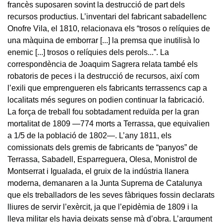
francès suposaren sovint la destrucció de part dels
recursos productius. L’inventari del fabricant sabadellenc
Onofre Vila, el 1810, relacionava els “trosos o relíquies de
una màquina de emborrar [...] la premsa que inutilisà lo
enemic [...] trosos o relíquies dels perols...”. La
correspondència de Joaquim Sagrera relata també els
robatoris de peces i la destrucció de recursos, així com
l’exili que emprengueren els fabricants terrassencs cap a
localitats més segures on podien continuar la fabricació.
La força de treball fou sobtadament reduïda per la gran
mortalitat de 1809 —774 morts a Terrassa, que equivalien
a 1/5 de la població de 1802—. L’any 1811, els
comissionats dels gremis de fabricants de “panyos” de
Terrassa, Sabadell, Esparreguera, Olesa, Monistrol de
Montserrat i Igualada, el gruix de la indústria llanera
moderna, demanaren a la Junta Suprema de Catalunya
que els treballadors de les seves fàbriques fossin declarats
lliures de servir l’exèrcit, ja que l’epidèmia de 1809 i la
lleva militar els havia deixats sense mà d’obra. L’argument