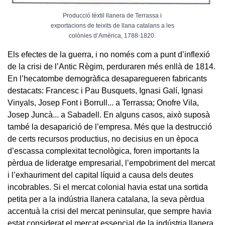
Producció tèxtil llanera de Terrassa i
exportacions de teixits de llana catalans a les
colònies d’Amèrica, 1788-1820.
Els efectes de la guerra, i no només com a punt d’inflexió
de la crisi de l’Antic Règim, perduraren més enllà de 1814.
En l’hecatombe demogràfica desaparegueren fabricants
destacats: Francesc i Pau Busquets, Ignasi Galí, Ignasi
Vinyals, Josep Font i Borrull... a Terrassa; Onofre Vila,
Josep Juncà... a Sabadell. En alguns casos, això suposà
també la desaparició de l’empresa. Més que la destrucció
de certs recursos productius, no decisius en un època
d’escassa complexitat tecnològica, foren importants la
pèrdua de lideratge empresarial, l’empobriment del mercat
i l’exhauriment del capital líquid a causa dels deutes
incobrables. Si el mercat colonial havia estat una sortida
petita per a la indústria llanera catalana, la seva pèrdua
accentuà la crisi del mercat peninsular, que sempre havia
estat considerat el mercat essencial de la indústria llanera.