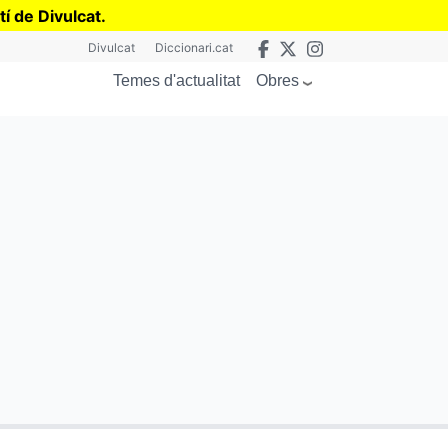
tí de Divulcat
.
Divulcat
Diccionari.cat
Obres
Temes d'actualitat