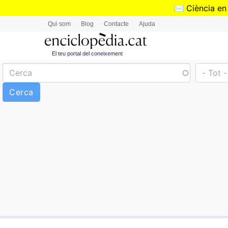
✉️
Ciència en
Qui som
Blog
Contacte
Ajuda
El teu portal del coneixement