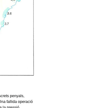
screts penyals,
Una fallida operació
e la pressió