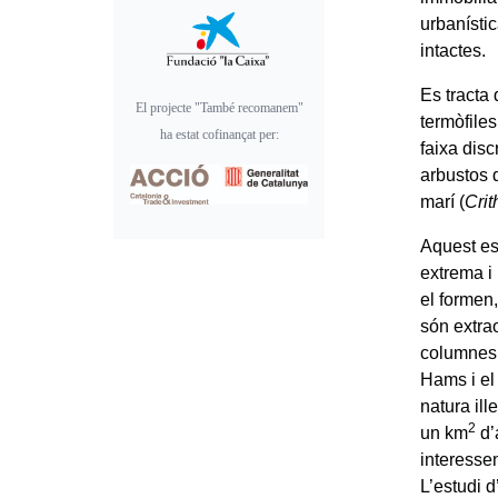
urbanísti
intactes.
Es tracta 
El projecte "També recomanem"
termòfile
ha estat cofinançat per:
faixa disc
arbustos 
marí (
Cri
Aquest es
extrema i
el formen
són extra
columnes, 
Hams i el 
natura ill
2
un km
d’
interesse
L’estudi d