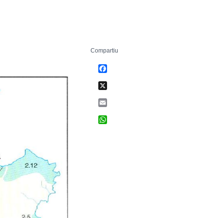
Compartiu
Facebook
X
Email
WhatsApp