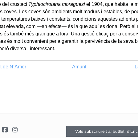
ó del crustaci
Typhlocirolana moraguesi
el 1904, que habita la m
s coves. Les coves són ambients molt madurs i estables, de poc
e temperatures baixes i constants, condicions aquestes adients 
itat elevada, com —en efecte— és la que aquí es dona. Però el r
ns és també més gran que a fora. Una gestió eficaç per a conse
s és molt convenient per a garantir la pervivència de la seva be
erò diversa i interessant.
a de N’Amer
Amunt
L
Vols subscriure't al butlletí d'En