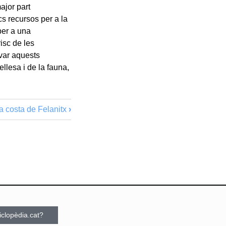
ajor part
s recursos per a la
per a una
isc de les
rvar aquests
llesa i de la fauna,
a costa de Felanitx
›
ciclopèdia.cat?