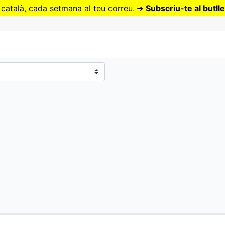
Vés
 català, cada setmana al teu correu.
➜
Subscriu-te al butlle
al
contingut