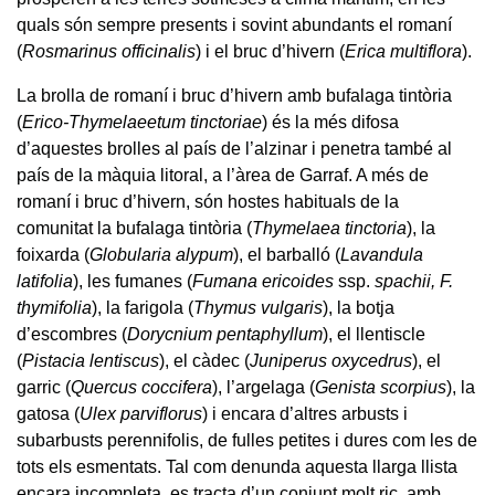
quals són sempre presents i sovint abundants el romaní
(
Rosmarinus officinalis
) i el bruc d’hivern (
Erica multiflora
).
La brolla de romaní i bruc d’hivern amb bufalaga tintòria
(
Erico-Thymelaeetum tinctoriae
) és la més difosa
d’aquestes brolles al país de l’alzinar i penetra també al
país de la màquia litoral, a l’àrea de Garraf. A més de
romaní i bruc d’hivern, són hostes habituals de la
comunitat la bufalaga tintòria (
Thymelaea tinctoria
), la
foixarda (
Globularia alypum
), el barballó (
Lavandula
latifolia
), les fumanes (
Fumana ericoides
ssp.
spachii, F.
thymifolia
), la farigola (
Thymus vulgaris
), la botja
d’escombres (
Dorycnium pentaphyllum
), el llentiscle
(
Pistacia lentiscus
), el càdec (
Juniperus oxycedrus
), el
garric (
Quercus coccifera
), l’argelaga (
Genista scorpius
), la
gatosa (
Ulex parviflorus
) i encara d’altres arbusts i
subarbusts perennifolis, de fulles petites i dures com les de
tots els esmentats. Tal com denunda aquesta llarga llista
encara incompleta, es tracta d’un conjunt molt ric, amb