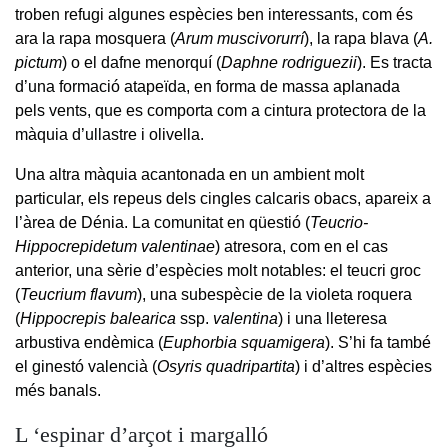
troben refugi algunes espècies ben interessants, com és
ara la rapa mosquera (
Arum muscivorurrí
), la rapa blava (
A.
pictum
) o el dafne menorquí (
Daphne rodriguezii
). Es tracta
d’una formació atapeïda, en forma de massa aplanada
pels vents, que es comporta com a cintura protectora de la
màquia d’ullastre i olivella.
Una altra màquia acantonada en un ambient molt
particular, els repeus dels cingles calcaris obacs, apareix a
l’àrea de Dénia. La comunitat en qüestió (
Teucrio-
Hippocrepidetum valentinae
) atresora, com en el cas
anterior, una sèrie d’espècies molt notables: el teucri groc
(
Teucrium flavum
), una subespècie de la violeta roquera
(
Hippocrepis balearica
ssp.
valentina
) i una lleteresa
arbustiva endèmica (
Euphorbia squamigera
). S’hi fa també
el ginestó valencià (
Osyris quadripartita
) i d’altres espècies
més banals.
L ‘espinar d’arçot i margalló