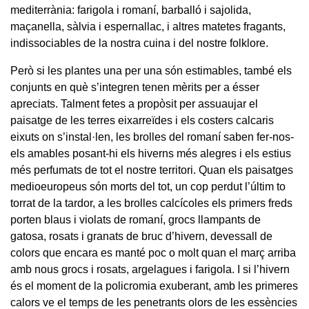
mediterrània: farigola i romaní, barballó i sajolida,
maçanella, sàlvia i espernallac, i altres matetes fragants,
indissociables de la nostra cuina i del nostre folklore.
Però si les plantes una per una són estimables, també els
conjunts en què s’integren tenen mèrits per a ésser
apreciats. Talment fetes a propòsit per assuaujar el
paisatge de les terres eixarreïdes i els costers calcaris
eixuts on s’instal·len, les brolles del romaní saben fer-nos-
els amables posant-hi els hiverns més alegres i els estius
més perfumats de tot el nostre territori. Quan els paisatges
medioeuropeus són morts del tot, un cop perdut l’últim to
torrat de la tardor, a les brolles calcícoles els primers freds
porten blaus i violats de romaní, grocs llampants de
gatosa, rosats i granats de bruc d’hivern, devessall de
colors que encara es manté poc o molt quan el març arriba
amb nous grocs i rosats, argelagues i farigola. I si l’hivern
és el moment de la policromia exuberant, amb les primeres
calors ve el temps de les penetrants olors de les essències