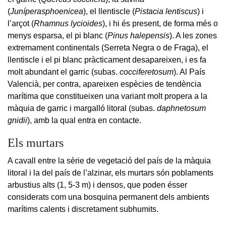
(
Juníperasphoenicea
), el llentiscle (
Pistacia lentiscus
) i
l’arçot (
Rhamnus lycioides
), i hi és present, de forma més o
menys esparsa, el pi blanc (
Pinus halepensis
). A les zones
extremament continentals (Serreta Negra o de Fraga), el
llentiscle i el pi blanc pràcticament desapareixen, i es fa
molt abundant el garric (subas.
cocciferetosum
). Al País
Valencià, per contra, apareixen espècies de tendència
marítima que constitueixen una variant molt propera a la
màquia de garric i margalló litoral (subas.
daphnetosum
gnidii
), amb la qual entra en contacte.
Els murtars
A cavall entre la sèrie de vegetació del país de la màquia
litoral i la del país de l’alzinar, els murtars són poblaments
arbustius alts (1, 5-3 m) i densos, que poden ésser
considerats com una bosquina permanent dels ambients
marítims calents i discretament subhumits.