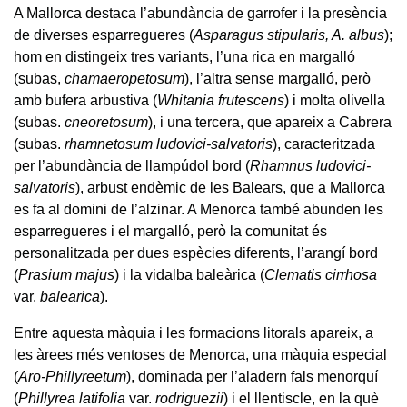
A Mallorca destaca l’abundància de garrofer i la presència
de diverses esparregueres (
Asparagus stipularis, A. albus
);
hom en distingeix tres variants, l’una rica en margalló
(subas,
chamaeropetosum
), l’altra sense margalló, però
amb bufera arbustiva (
Whitania frutescens
) i molta olivella
(subas.
cneoretosum
), i una tercera, que apareix a Cabrera
(subas.
rhamnetosum ludovici-salvatoris
), caracteritzada
per l’abundància de llampúdol bord (
Rhamnus ludovici-
salvatoris
), arbust endèmic de les Balears, que a Mallorca
es fa al domini de l’alzinar. A Menorca també abunden les
esparregueres i el margalló, però la comunitat és
personalitzada per dues espècies diferents, l’arangí bord
(
Prasium majus
) i la vidalba baleàrica (
Clematis cirrhosa
var.
balearica
).
Entre aquesta màquia i les formacions litorals apareix, a
les àrees més ventoses de Menorca, una màquia especial
(
Aro-Phillyreetum
), dominada per l’aladern fals menorquí
(
Phillyrea latifolia
var.
rodriguezii
) i el llentiscle, en la què