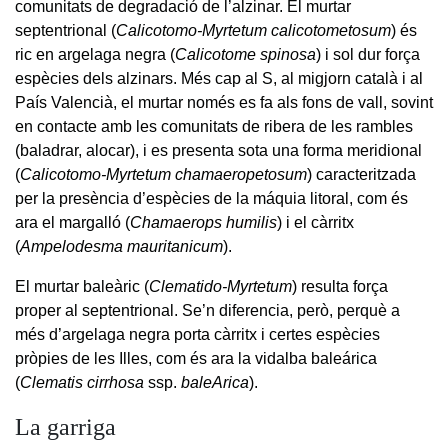
comunitats de degradació de l’alzinar. El murtar
septentrional (
Calicotomo-Myrtetum calicotometosum
) és
ric en argelaga negra (
Calicotome spinosa
) i sol dur força
espècies dels alzinars. Més cap al S, al migjorn català i al
País Valencià, el murtar només es fa als fons de vall, sovint
en contacte amb les comunitats de ribera de les rambles
(baladrar, alocar), i es presenta sota una forma meridional
(
Calicotomo-Myrtetum chamaeropetosum
) caracteritzada
per la presència d’espècies de la máquia litoral, com és
ara el margalló (
Chamaerops humilis
) i el càrritx
(
Ampelodesma mauritanicum
).
El murtar baleàric (
Clematido-Myrtetum
) resulta força
proper al septentrional. Se’n diferencia, però, perquè a
més d’argelaga negra porta càrritx i certes espècies
pròpies de les Illes, com és ara la vidalba baleárica
(
Clematis cirrhosa
ssp.
baleArica
).
La garriga