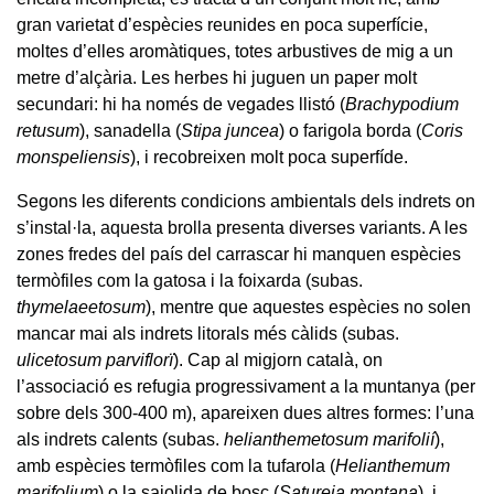
gran varietat d’espècies reunides en poca superfície,
moltes d’elles aromàtiques, totes arbustives de mig a un
metre d’alçària. Les herbes hi juguen un paper molt
secundari: hi ha només de vegades llistó (
Brachypodium
retusum
), sanadella (
Stipa juncea
) o farigola borda (
Coris
monspeliensis
), i recobreixen molt poca superfíde.
Segons les diferents condicions ambientals dels indrets on
s’instal·la, aquesta brolla presenta diverses variants. A les
zones fredes del país del carrascar hi manquen espècies
termòfiles com la gatosa i la foixarda (subas.
thymelaeetosum
), mentre que aquestes espècies no solen
mancar mai als indrets litorals més càlids (subas.
ulicetosum parviflorï
). Cap al migjorn català, on
l’associació es refugia progressivament a la muntanya (per
sobre dels 300-400 m), apareixen dues altres formes: l’una
als indrets calents (subas.
helianthemetosum marifolií
),
amb espècies termòfiles com la tufarola (
Helianthemum
marifolium
) o la sajolida de bosc (
Satureja montana
), i