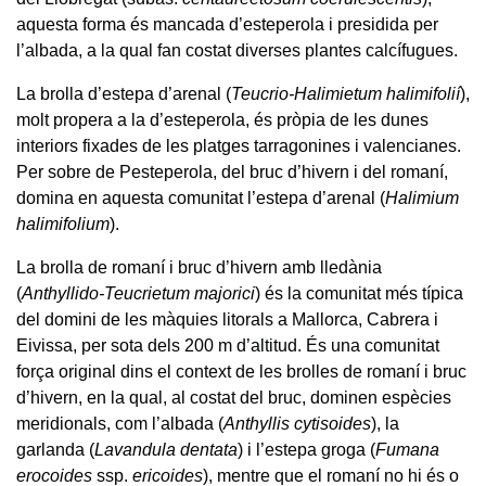
aquesta forma és mancada d’esteperola i presidida per
l’albada, a la qual fan costat diverses plantes calcífugues.
La brolla d’estepa d’arenal (
Teucrio-Halimietum halimifolií
),
molt propera a la d’esteperola, és pròpia de les dunes
interiors fixades de les platges tarragonines i valencianes.
Per sobre de Pesteperola, del bruc d’hivern i del romaní,
domina en aquesta comunitat l’estepa d’arenal (
Halimium
halimifolium
).
La brolla de romaní i bruc d’hivern amb lledània
(
Anthyllido-Teucrietum majorici
) és la comunitat més típica
del domini de les màquies litorals a Mallorca, Cabrera i
Eivissa, per sota dels 200 m d’altitud. És una comunitat
força original dins el context de les brolles de romaní i bruc
d’hivern, en la qual, al costat del bruc, dominen espècies
meridionals, com l’albada (
Anthyllis cytisoides
), la
garlanda (
Lavandula dentata
) i l’estepa groga (
Fumana
erocoides
ssp.
ericoides
), mentre que el romaní no hi és o