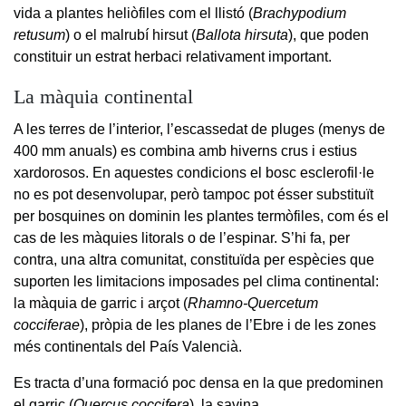
vida a plantes heliòfiles com el llistó (
Brachypodium
retusum
) o el malrubí hirsut (
Ballota hirsuta
), que poden
constituir un estrat herbaci relativament important.
La màquia continental
A les terres de l’interior, l’escassedat de pluges (menys de
400 mm anuals) es combina amb hiverns crus i estius
xardorosos. En aquestes condicions el bosc esclerofil·le
no es pot desenvolupar, però tampoc pot ésser substituït
per bosquines on dominin les plantes termòfiles, com és el
cas de les màquies litorals o de l’espinar. S’hi fa, per
contra, una altra comunitat, constituïda per espècies que
suporten les limitacions imposades pel clima continental:
la màquia de garric i arçot (
Rhamno-Quercetum
cocciferae
), pròpia de les planes de l’Ebre i de les zones
més continentals del País Valencià.
Es tracta d’una formació poc densa en la que predominen
el garric (
Quercus coccifera
), la savina