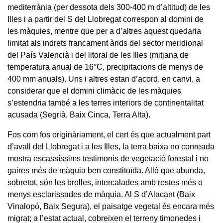
mediterrània (per dessota dels 300-400 m d’altitud) de les
Illes i a partir del S del Llobregat correspon al domini de
les màquies, mentre que per a d’altres aquest quedaria
limitat als indrets francament àrids del sector meridional
del País Valencià i del litoral de les Illes (mitjana de
temperatura anual de 16°C, precipitacions de menys de
400 mm anuals). Uns i altres estan d’acord, en canvi, a
considerar que el domini climàcic de les màquies
s’estendria també a les terres interiors de continentalitat
acusada (Segrià, Baix Cinca, Terra Alta).
Fos com fos originàriament, el cert és que actualment part
d’avall del Llobregat i a les Illes, la terra baixa no conreada
mostra escassíssims testimonis de vegetació forestal i no
gaires més de màquia ben constituïda. Allò que abunda,
sobretot, són les brolles, intercalades amb restes més o
menys esclarissades de màquia. Al S d’Alacant (Baix
Vinalopó, Baix Segura), el paisatge vegetal és encara més
migrat; a l’estat actual, cobreixen el terreny timonedes i