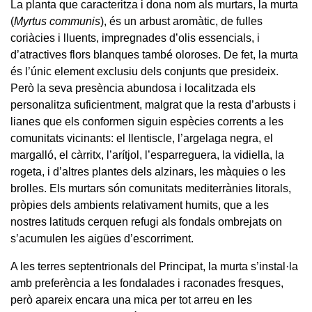
La planta que caracteritza i dona nom als murtars, la murta
(
Myrtus communis
), és un arbust aromàtic, de fulles
coriàcies i lluents, impregnades d’olis essencials, i
d’atractives flors blanques també oloroses. De fet, la murta
és l’únic element exclusiu dels conjunts que presideix.
Però la seva presència abundosa i localitzada els
personalitza suficientment, malgrat que la resta d’arbusts i
lianes que els conformen siguin espècies corrents a les
comunitats vicinants: el llentiscle, l’argelaga negra, el
margalló, el càrritx, l’arítjol, l’esparreguera, la vidiella, la
rogeta, i d’altres plantes dels alzinars, les màquies o les
brolles. Els murtars són comunitats mediterrànies litorals,
pròpies dels ambients relativament humits, que a les
nostres latituds cerquen refugi als fondals ombrejats on
s’acumulen les aigües d’escorriment.
A les terres septentrionals del Principat, la murta s’instal·la
amb preferència a les fondalades i raconades fresques,
però apareix encara una mica per tot arreu en les