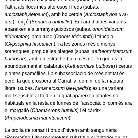
l’altra als llocs més alterosos i freds (subas.
arctostaphyletosum
), amb boixerola (
Arctostaphylos uva-
ursi
) i eriçó (
Erinacea anthyllis
). Encara d’altres variants
apareixen als terrenys guixosos (subas.
ononidetosum
tridentatae
), amb ruac (
Ononis tridentatà
) i trincola
(
Gypsophila hispanica
), i a les zones més o menys
sorrenques, prop de les platges (subas.
aetheorrhizetosum
bulbosae
), amb un estrat herbaci més ric, en què es fa
abundosament el calabruix (
Aetheorrhiza bulbosa
) i certes
plantes psamòfiles. La subassociació de més entitat és,
però, la que prospera al Garraf, al domini de la màquia
litoral (subas.
fumanetosum laevipedis
); és una variant
molt sensible al fred en la qual apareixen plantes no
habituals en la resta de formes de l’associació, com és ara
el margalló (
Chamaerops humilis
) i el càrritx
(
Ampelodesma mauritanicum
).
La brolla de romaní i bruc d’hivern amb sanguinària
(
Rosmarino-Lithospermetum
) substitueix l’anterior en les