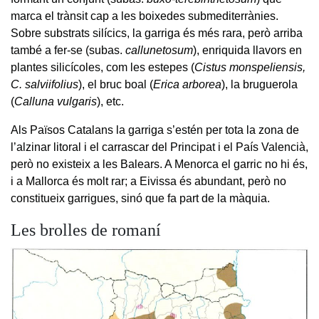
marca el trànsit cap a les boixedes submediterrànies.
Sobre substrats silícics, la garriga és més rara, però arriba
també a fer-se (subas.
callunetosum
), enriquida llavors en
plantes silicícoles, com les estepes (
Cistus monspeliensis,
C. salviifolius
), el bruc boal (
Erica arborea
), la bruguerola
(
Calluna vulgaris
), etc.
Als Països Catalans la garriga s’estén per tota la zona de
l’alzinar litoral i el carrascar del Principat i el País Valencià,
però no existeix a les Balears. A Menorca el garric no hi és,
i a Mallorca és molt rar; a Eivissa és abundant, però no
constitueix garrigues, sinó que fa part de la màquia.
Les brolles de romaní