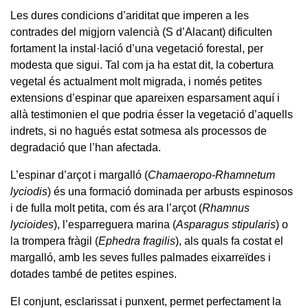
Les dures condicions d’ariditat que imperen a les
contrades del migjorn valencià (S d’Alacant) dificulten
fortament la instal·lació d’una vegetació forestal, per
modesta que sigui. Tal com ja ha estat dit, la cobertura
vegetal és actualment molt migrada, i només petites
extensions d’espinar que apareixen esparsament aquí i
allà testimonien el que podria ésser la vegetació d’aquells
indrets, si no hagués estat sotmesa als processos de
degradació que l’han afectada.
L’espinar d’arçot i margalló (
Chamaeropo-Rhamnetum
lyciodis
) és una formació dominada per arbusts espinosos
i de fulla molt petita, com és ara l’arçot (
Rhamnus
lycioides
), l’esparreguera marina (
Asparagus stipularis
) o
la trompera fràgil (
Ephedra fragilis
), als quals fa costat el
margalló, amb les seves fulles palmades eixarreïdes i
dotades també de petites espines.
El conjunt, esclarissat i punxent, permet perfectament la