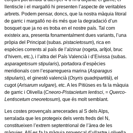
llentiscle i el margalló hi presenten l’aspecte de veritables
arbrets. Podem pensar, doncs, que la nostra màquia litoral
de garric i margalló no és més que la degradació d’un
bosquet que ja no es troba en el nostre país. Tal com
existeix ara, presenta fonamentalment dues variants, l’una
pròpia del Principat (subas.
pistacietosum
), rica en
espècies corrents al país de l’alzinar (rogeta, arítjol, bruc
d’hivern, etc.), i l’altra del País Valencià i d’Eivissa (subas.
asparagetosum stipularis
), portadora d’espècies
meridionals com l’esparreguera marina (
Asparagus
stipularis
), el ginestó valencià (
Osyris quadripartità
), el
cugot (
Arisarum vulgare
), etc. A les Pitiüses es fa la màquia
de garric i Olivella (
Cneoro-Pistacietum lentisci
, =
Querco-
Lentiscetum cneoretosum
), que és molt semblant.
Les costes provençals arrecerades al S dels Alps,
serralada que les protegeix dels vents freds del N,
constitueixen l’extrem septentrional de l’àrea de les
màquies. Allí es fa la màquia provençal d’ullastre i olivella