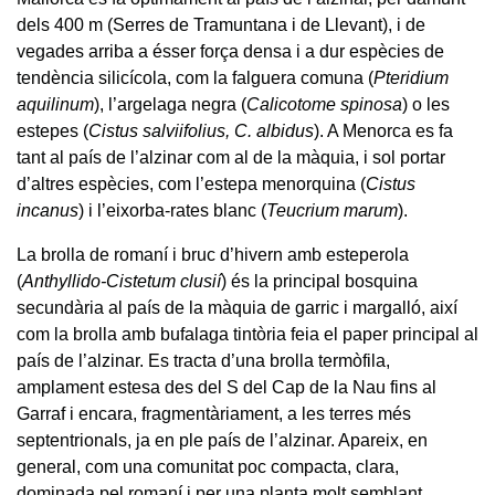
dels 400 m (Serres de Tramuntana i de Llevant), i de
vegades arriba a ésser força densa i a dur espècies de
tendència silicícola, com la falguera comuna (
Pteridium
aquilinum
), l’argelaga negra (
Calicotome spinosa
) o les
estepes (
Cistus salviifolius, C. albidus
). A Menorca es fa
tant al país de l’alzinar com al de la màquia, i sol portar
d’altres espècies, com l’estepa menorquina (
Cistus
incanus
) i l’eixorba-rates blanc (
Teucrium marum
).
La brolla de romaní i bruc d’hivern amb esteperola
(
Anthyllido-Cistetum clusií
) és la principal bosquina
secundària al país de la màquia de garric i margalló, així
com la brolla amb bufalaga tintòria feia el paper principal al
país de l’alzinar. Es tracta d’una brolla termòfila,
amplament estesa des del S del Cap de la Nau fins al
Garraf i encara, fragmentàriament, a les terres més
septentrionals, ja en ple país de l’alzinar. Apareix, en
general, com una comunitat poc compacta, clara,
dominada pel romaní i per una planta molt semblant,