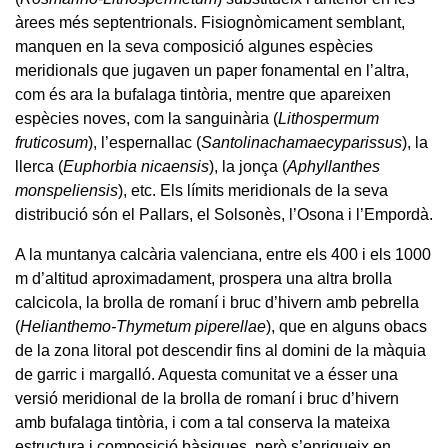
àrees més septentrionals. Fisiognòmicament semblant,
manquen en la seva composició algunes espècies
meridionals que jugaven un paper fonamental en l’altra,
com és ara la bufalaga tintòria, mentre que apareixen
espècies noves, com la sanguinària (
Lithospermum
fruticosum
), l’espernallac (
Santolina
chamaecyparissus
), la
llerca (
Euphorbia nicaensis
), la jonça (
Aphyllanthes
monspeliensis
), etc. Els límits meridionals de la seva
distribució són el Pallars, el Solsonès, l’Osona i l’Empordà.
A la muntanya calcària valenciana, entre els 400 i els 1000
m d’altitud aproximadament, prospera una altra brolla
calcicola, la brolla de romaní i bruc d’hivern amb pebrella
(
Helianthemo-Thymetum piperellae
), que en alguns obacs
de la zona litoral pot descendir fins al domini de la màquia
de garric i margalló. Aquesta comunitat ve a ésser una
versió meridional de la brolla de romaní i bruc d’hivern
amb bufalaga tintòria, i com a tal conserva la mateixa
estructura i composició bàsiques, però s’enriqueix en