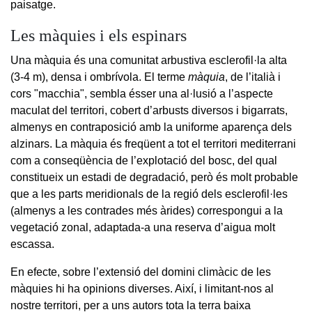
paisatge.
Les màquies i els espinars
Una màquia és una comunitat arbustiva esclerofil·la alta
(3-4 m), densa i ombrívola. El terme
màquia
, de l’italià i
cors "macchia", sembla ésser una al·lusió a l’aspecte
maculat del territori, cobert d’arbusts diversos i bigarrats,
almenys en contraposició amb la uniforme aparença dels
alzinars. La màquia és freqüent a tot el territori mediterrani
com a conseqüència de l’explotació del bosc, del qual
constitueix un estadi de degradació, però és molt probable
que a les parts meridionals de la regió dels esclerofil·les
(almenys a les contrades més àrides) correspongui a la
vegetació zonal, adaptada-a una reserva d’aigua molt
escassa.
En efecte, sobre l’extensió del domini climàcic de les
màquies hi ha opinions diverses. Així, i limitant-nos al
nostre territori, per a uns autors tota la terra baixa