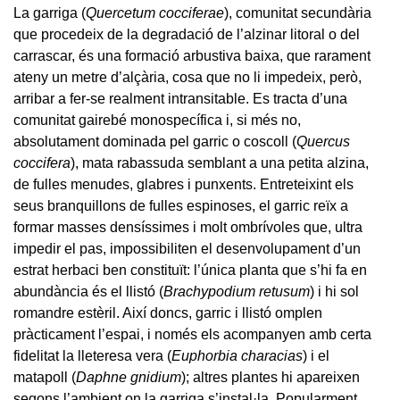
La garriga (
Quercetum cocciferae
), comunitat secundària
que procedeix de la degradació de l’alzinar litoral o del
carrascar, és una formació arbustiva baixa, que rarament
ateny un metre d’alçària, cosa que no li impedeix, però,
arribar a fer-se realment intransitable. Es tracta d’una
comunitat gairebé monospecífica i, si més no,
absolutament dominada pel garric o coscoll (
Quercus
coccifera
), mata rabassuda semblant a una petita alzina,
de fulles menudes, glabres i punxents. Entreteixint els
seus branquillons de fulles espinoses, el garric reïx a
formar masses densíssimes i molt ombrívoles que, ultra
impedir el pas, impossibiliten el desenvolupament d’un
estrat herbaci ben constituït: l’única planta que s’hi fa en
abundància és el llistó (
Brachypodium retusum
) i hi sol
romandre estèril. Així doncs, garric i llistó omplen
pràcticament l’espai, i només els acompanyen amb certa
fidelitat la lleteresa vera (
Euphorbia characias
) i el
matapoll (
Daphne gnidium
); altres plantes hi apareixen
segons l’ambient on la garriga s’instal·la. Popularment