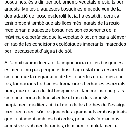
bosquines, és a dir, per poblaments vegetals presidits per
arbusts. Moltes d’aquestes bosquines procedeixen de la
degradació del bosc esclerofil·le, ja ha estat dit, però cal
tenir present també que als llocs més ingrats de la regió
mediterrània aquestes bosquines són exponents de la
màxima exuberància que la vegetació pot arribar a atènyer
en raó de les condicions ecològiques imperants, marcades
per l’escassedat d’aigua i de sòl.
A l’àmbit submediterrani, la importància de les bosquines
és menor, no pas perquè el bosc hagi estat més respectat,
sinó perquè la degradació de les rouredes dóna, més que
res, formacions herbàcies, formacions herbàcies especials,
però, que no són del tot bosquines ni tampoc ben bé prats,
sinó una forma de trànsit entre el món dels arbusts,
pròpiament mediterrani, i el món de les herbes de l’estatge
medioeuropeu: són les joncedes, gramenets embosquinats
que, juntament amb les boixedes, principals formacions
arbustives submediterrànies, dominen completament el