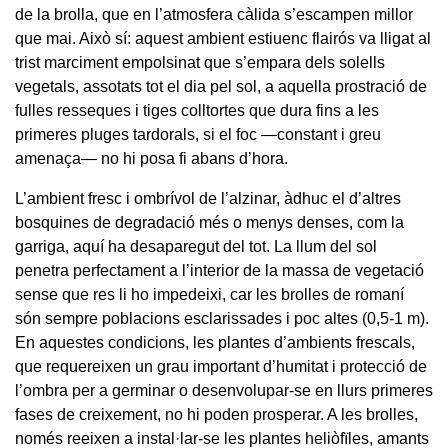
de la brolla, que en l’atmosfera càlida s’escampen millor
que mai. Això sí: aquest ambient estiuenc flairós va lligat al
trist marciment empolsinat que s’empara dels solells
vegetals, assotats tot el dia pel sol, a aquella prostració de
fulles resseques i tiges colltortes que dura fins a les
primeres pluges tardorals, si el foc —constant i greu
amenaça— no hi posa fi abans d’hora.
L’ambient fresc i ombrívol de l’alzinar, àdhuc el d’altres
bosquines de degradació més o menys denses, com la
garriga, aquí ha desaparegut del tot. La llum del sol
penetra perfectament a l’interior de la massa de vegetació
sense que res li ho impedeixi, car les brolles de romaní
són sempre poblacions esclarissades i poc altes (0,5-1 m).
En aquestes condicions, les plantes d’ambients frescals,
que requereixen un grau important d’humitat i protecció de
l’ombra per a germinar o desenvolupar-se en llurs primeres
fases de creixement, no hi poden prosperar. A les brolles,
només reeixen a instal·lar-se les plantes heliòfïles, amants