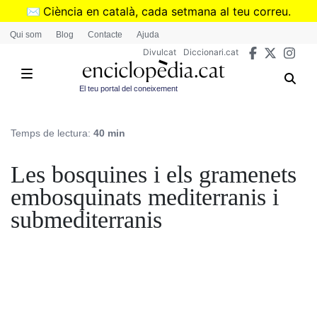
Vés
✉️
Ciència en català, cada setmana al teu correu.
al
➜
Subscriu-te al butlletí de Divulcat
.
Qui som
Blog
Contacte
Ajuda
contingut
Divulcat
Diccionari.cat
El teu portal del coneixement
Temps de lectura:
40 min
Les bosquines i els gramenets
embosquinats mediterranis i
submediterranis