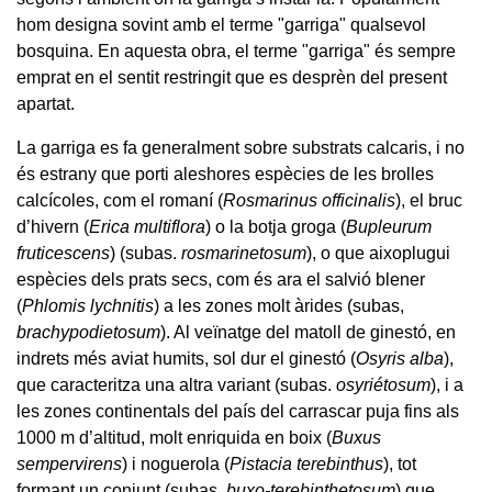
hom designa sovint amb el terme "garriga" qualsevol
bosquina. En aquesta obra, el terme "garriga" és sempre
emprat en el sentit restringit que es desprèn del present
apartat.
La garriga es fa generalment sobre substrats calcaris, i no
és estrany que porti aleshores espècies de les brolles
calcícoles, com el romaní (
Rosmarinus officinalis
), el bruc
d’hivern (
Erica multiflora
) o la botja groga (
Bupleurum
fruticescens
) (subas.
rosmarinetosum
), o que aixoplugui
espècies dels prats secs, com és ara el salvió blener
(
Phlomis lychnitis
) a les zones molt àrides (subas,
brachypodietosum
)
. Al veïnatge del matoll de ginestó, en
indrets més aviat humits, sol dur el ginestó (
Osyris alba
),
que caracteritza una altra variant (subas.
osyriétosum
), i a
les zones continentals del país del carrascar puja fins als
1000 m d’altitud, molt enriquida en boix (
Buxus
sempervirens
) i noguerola (
Pistacia terebinthus
), tot
formant un conjunt (subas.
buxo-terebinthetosum
) que