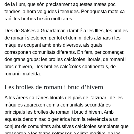
de la llum, que són precisament aquestes mates poc
tendres, alhora volgudes i temudes. Per aquesta mateixa
raó, les herbes hi són molt rares.
Des de Salses a Guardamar, i també a les Illes, les brolles
de romaní s’estenen per tot el domini dels alzinars i les
màquies ocupant ambients diversos, als quals
corresponen comunitats diferents. En fem, per començar,
dos grans grups: les brolles calcícoles litorals, de romaní i
bruc d’hivern, i les brolles calcícoles continentals, de
romaní i maleïda.
Les brolles de romaní i bruc d’hivern
A les àrees calcàries litorals del país de l’alzinar i de les
màquies apareixen com a comunitats secundàries
principals les brolles de romaní i bruc d’hivern. Amb
aquesta denominació genèrica hom fa referència a un
conjunt de comunitats arbustives calcícoles semblants que
prosperen a les terres sotmeses a clima marítim, en les