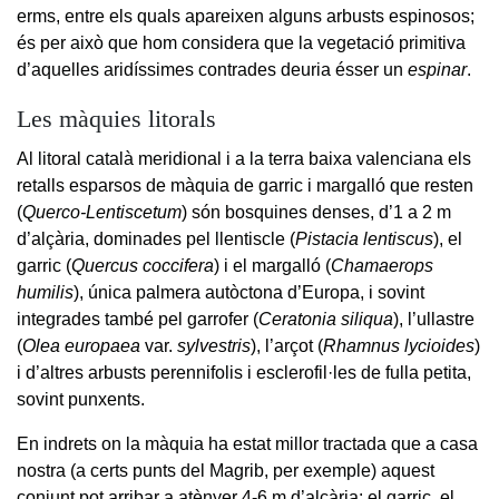
erms, entre els quals apareixen alguns arbusts espinosos;
és per això que hom considera que la vegetació primitiva
d’aquelles aridíssimes contrades deuria ésser un
espinar
.
Les màquies litorals
Al litoral català meridional i a la terra baixa valenciana els
retalls esparsos de màquia de garric i margalló que resten
(
Querco-Lentiscetum
) són bosquines denses, d’1 a 2 m
d’alçària, dominades pel llentiscle (
Pistacia lentiscus
), el
garric (
Quercus coccifera
) i el margalló (
Chamaerops
humilis
), única palmera autòctona d’Europa, i sovint
integrades també pel garrofer (
Ceratonia siliqua
), l’ullastre
(
Olea europaea
var.
sylvestris
), l’arçot (
Rhamnus lycioides
)
i d’altres arbusts perennifolis i esclerofil·les de fulla petita,
sovint punxents.
En indrets on la màquia ha estat millor tractada que a casa
nostra (a certs punts del Magrib, per exemple) aquest
conjunt pot arribar a atènyer 4-6 m d’alçària: el garric, el