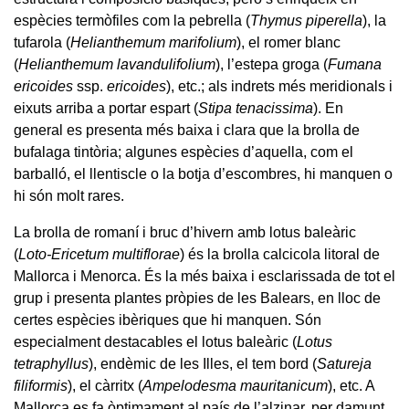
espècies termòfiles com la pebrella (
Thymus piperella
), la
tufarola (
Helianthemum marifolium
), el romer blanc
(
Helianthemum lavandulifolium
), l’estepa groga (
Fumana
ericoides
ssp.
ericoides
), etc.; als indrets més meridionals i
eixuts arriba a portar espart (
Stipa tenacissima
). En
general es presenta més baixa i clara que la brolla de
bufalaga tintòria; algunes espècies d’aquella, com el
barballó, el llentiscle o la botja d’escombres, hi manquen o
hi són molt rares.
La brolla de romaní i bruc d’hivern amb lotus baleàric
(
Loto-Ericetum multiflorae
) és la brolla calcicola litoral de
Mallorca i Menorca. És la més baixa i esclarissada de tot el
grup i presenta plantes pròpies de les Balears, en lloc de
certes espècies ibèriques que hi manquen. Són
especialment destacables el lotus baleàric (
Lotus
tetraphyllus
), endèmic de les Illes, el tem bord (
Satureja
filiformis
), el càrritx (
Ampelodesma mauritanicum
), etc. A
Mallorca es fa òptimament al país de l’alzinar, per damunt