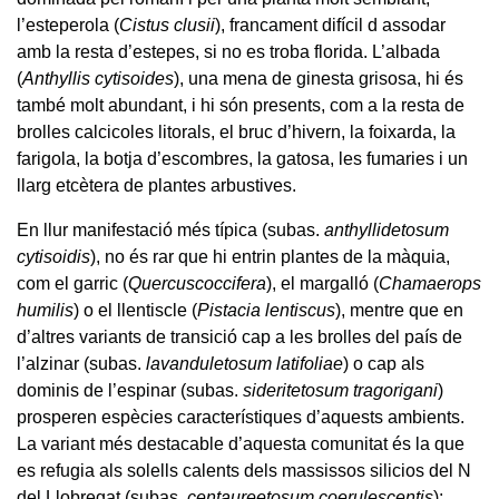
l’esteperola (
Cistus clusii
), francament difícil d assodar
amb la resta d’estepes, si no es troba florida. L’albada
(
Anthyllis cytisoides
), una mena de ginesta grisosa, hi és
també molt abundant, i hi són presents, com a la resta de
brolles calcicoles litorals, el bruc d’hivern, la foixarda, la
farigola, la botja d’escombres, la gatosa, les fumaries i un
llarg etcètera de plantes arbustives.
En llur manifestació més típica (subas.
anthyllidetosum
cytisoidis
), no és rar que hi entrin plantes de la màquia,
com el garric (
Quercus
coccifera
), el margalló (
Chamaerops
humilis
) o el llentiscle (
Pistacia lentiscus
), mentre que en
d’altres variants de transició cap a les brolles del país de
l’alzinar (subas.
lavanduletosum latifoliae
) o cap als
dominis de l’espinar (subas.
sideritetosum tragorigani
)
prosperen espècies característiques d’aquests ambients.
La variant més destacable d’aquesta comunitat és la que
es refugia als solells calents dels massissos silicios del N
del Llobregat (subas.
centaureetosum coerulescentis
);