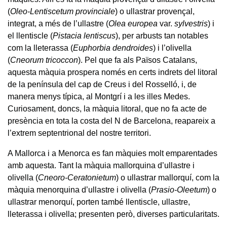
(
Oleo-Lentiscetum provinciale
) o ullastrar provençal,
integrat, a més de l’ullastre (
Olea europea
var.
sylvestris
) i
el llentiscle (
Pistacia lentiscus
), per arbusts tan notables
com la lleterassa (
Euphorbia dendroides
) i l’olivella
(
Cneorum tricoccon
). Pel que fa als Països Catalans,
aquesta màquia prospera només en certs indrets del litoral
de la península del cap de Creus i del Rosselló, i, de
manera menys típica, al Montgrí i a les illes Medes.
Curiosament, doncs, la màquia litoral, que no fa acte de
presència en tota la costa del N de Barcelona, reapareix a
l’extrem septentrional del nostre territori.
A Mallorca i a Menorca es fan màquies molt emparentades
amb aquesta. Tant la màquia mallorquina d’ullastre i
olivella (
Cneoro-Ceratonietum
) o ullastrar mallorquí, com la
màquia menorquina d’ullastre i olivella (
Prasio-Oleetum
) o
ullastrar menorquí, porten també llentiscle, ullastre,
lleterassa i olivella; presenten però, diverses particularitats.