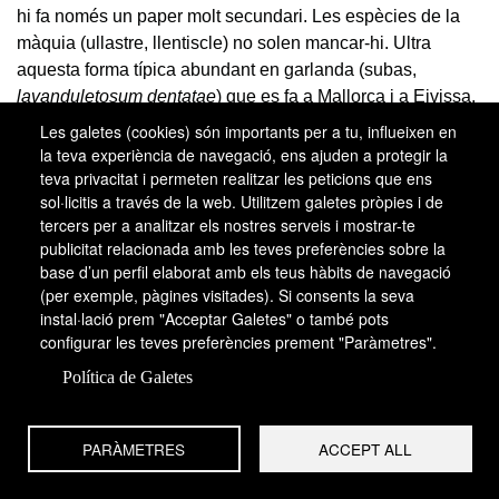
hi fa només un paper molt secundari. Les espècies de la
màquia (ullastre, llentiscle) no solen mancar-hi. Ultra
aquesta forma típica abundant en garlanda (subas,
lavanduletosum dentatae
) que es fa a Mallorca i a Eivissa,
als indrets més humits de Mallorca se n’hi fa una altra en la
Les galetes (cookies) són importants per a tu, influeixen en
qual manca la garlanda i és molt abundant la gatova
la teva experiència de navegació, ens ajuden a protegir la
teva privacitat i permeten realitzar les peticions que ens
(
Genista tricuspidata
var.
lucida
), planta semblant a la
sol·licitis a través de la web. Utilitzem galetes pròpies i de
gatosa i endèmica de l’illa, i diverses orquídies (subas.
tercers per a analitzar els nostres serveis i mostrar-te
genitetosum lucidae
). A Cabrera es fa només una forma
publicitat relacionada amb les teves preferències sobre la
rica en estepa negra (
Cistus monspeliensis
), mancada tant
base d’un perfil elaborat amb els teus hàbits de navegació
de garlanda com de gatova (subas.
cistetosum
(per exemple, pàgines visitades). Si consents la seva
monspeliensis
).
instal·lació prem "Acceptar Galetes" o també pots
configurar les teves preferències prement "Paràmetres".
Altres brolles de romaní i bruc d’hivern apareixen de
Política de Galetes
manera més localitzada. En sòls pobres i eixuts de les
Corberes, Montserrat i Montsant es fa la brolla de romaní i
bruc d’hivern amb campanella lanuginosa (
Convolvuletum
PARÀMETRES
ACCEPT ALL
lanuginosae
). Duu campanella lanuginosa (
Convolvulus
lanuginosus
) i sanadella (
Stipa juncea
), entre d’altres