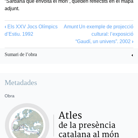
“Sardana que envolta el món”, queden reflectits en el mapa
adjunt.
‹
Els XXV Jocs Olímpics
Amunt
Un exemple de projecció
d’Estiu. 1992
cultural: l’exposició
“Gaudí, un univers”. 2002
›
Sumari de l’obra
Metadades
Obra