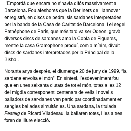
l’Empordà que encara no s’havia difós massivament a
Barcelona. Fou aleshores que la Berliners de Hannover
enregistrà, en discs de pedra, sis sardanes interpretades
per la banda de la Casa de Caritat de Barcelona. I el segell
Pathéphone de París, que més tard va ser Odeon, gravà
diversos discs de sardanes amb la Cobla de Figueres,
mentre la casa Gramophone produí, com a mínim, divuit
discs de sardanes interpretades per la Principal de la
Bisbal.
Noranta anys després, el diumenge 20 de juny de 1999, “la
sardana envolta el món”. En síntesi, l’esdeveniment fou
que en unes seixanta ciutats de tot el món, totes a les 12
del migdia corresponent, centenars de vells i novells
balladors de sar-danes van participar coordinadament en
sengles ballades simultànies. Una sardana, la titulada
Festeig
de Ricard Viladesau, la ballaren totes, i les altres
foren de lliure elecció.