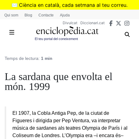
Vés
✉️
Ciència en català, cada setmana al teu correu.
al
➜
Subscriu-te al butlletí de Divulcat
.
Qui som
Blog
Contacte
Ajuda
contingut
Divulcat
Diccionari.cat
El teu portal del coneixement
Temps de lectura:
1 min
La sardana que envolta el
món. 1999
El 1907, la Cobla Antiga Pep, de la ciutat de
Figueres i dirigida per Pep Ventura, va interpretar
música de sardanes als teatres Olympia de París i al
Coliseum de Londres. L’Olympia era –i encara és–