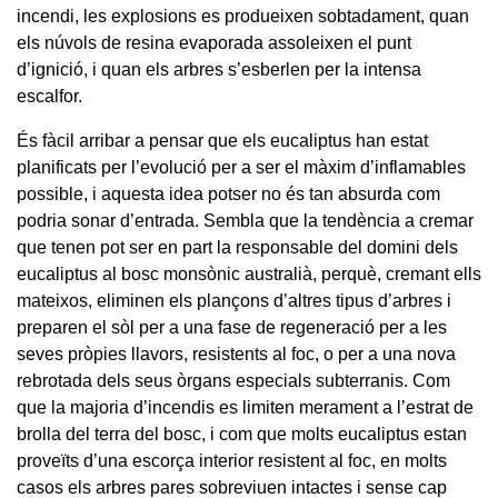
incendi, les explosions es produeixen sobtadament, quan
els núvols de resina evaporada assoleixen el punt
d’ignició, i quan els arbres s’esberlen per la intensa
escalfor.
És fàcil arribar a pensar que els eucaliptus han estat
planificats per l’evolució per a ser el màxim d’inflamables
possible, i aquesta idea potser no és tan absurda com
podria sonar d’entrada. Sembla que la tendència a cremar
que tenen pot ser en part la responsable del domini dels
eucaliptus al bosc monsònic australià, perquè, cremant ells
mateixos, eliminen els plançons d’altres tipus d’arbres i
preparen el sòl per a una fase de regeneració per a les
seves pròpies llavors, resistents al foc, o per a una nova
rebrotada dels seus òrgans especials subterranis. Com
que la majoria d’incendis es limiten merament a l’estrat de
brolla del terra del bosc, i com que molts eucaliptus estan
proveïts d’una escorça interior resistent al foc, en molts
casos els arbres pares sobreviuen intactes i sense cap