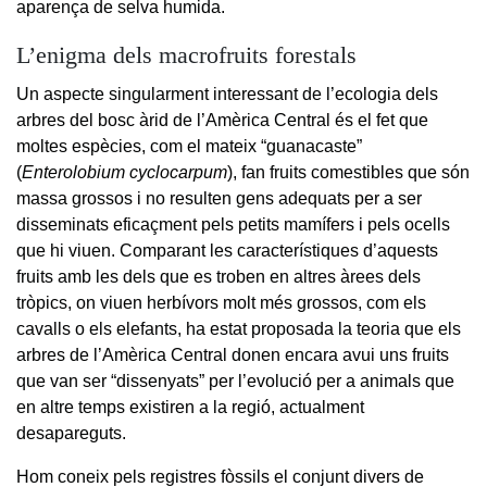
aparença de selva humida.
L’enigma dels macrofruits forestals
Un aspecte singularment interessant de l’ecologia dels
arbres del bosc àrid de l’Amèrica Central és el fet que
moltes espècies, com el mateix “guanacaste”
(
Enterolobium cyclocarpum
), fan fruits comestibles que són
massa grossos i no resulten gens adequats per a ser
disseminats eficaçment pels petits mamífers i pels ocells
que hi viuen. Comparant les característiques d’aquests
fruits amb les dels que es troben en altres àrees dels
tròpics, on viuen herbívors molt més grossos, com els
cavalls o els elefants, ha estat proposada la teoria que els
arbres de l’Amèrica Central donen encara avui uns fruits
que van ser “dissenyats” per l’evolució per a animals que
en altre temps existiren a la regió, actualment
desapareguts.
Hom coneix pels registres fòssils el conjunt divers de