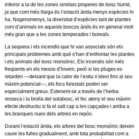
inferior a la de les zones similars properes de bosc humit,
ja que com més llarga és l’estació àrida menys espècies hi
ha. Nogensmenys, la diversitat d’espècies tant de plantes
com d’animals en aquests boscos àrids és en general molt
més gran que a les zones temperades i boreals.
La sequera i els incendis que hi van associats són els
principals problemes amb què s’han d’enfrontar les plantes
i els animals del bosc monsònic. Els incendis són més
freqüents en els mesos d’hivern, però si les pluges es
retarden —deixant que la calor de l’estiu s’elevi fins al seu
màxim potencial—, els focs forestals poden ser
especialment greus. Estenent-se a través de l’herba
resseca i la brolla del sotabosc, el foc ateny el seu màxim
efecte destructiu si fa el salt cap a les capçades i arriba a
les branques nues dels arbres en repòs.
Durant l’estació àrida, els arbres del bosc monsònic deixen
caure les fulles gradualment, amb tota probabilitat com a