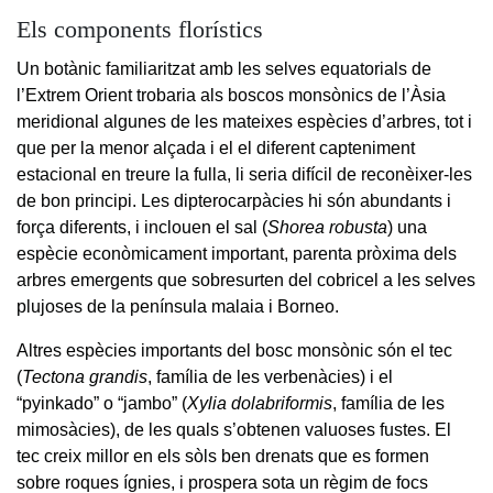
Els components florístics
Un botànic familiaritzat amb les selves equatorials de
l’Extrem Orient trobaria als boscos monsònics de l’Àsia
meridional algunes de les mateixes espècies d’arbres, tot i
que per la menor alçada i el el diferent capteniment
estacional en treure la fulla, li seria difícil de reconèixer-les
de bon principi. Les dipterocarpàcies hi són abundants i
força diferents, i inclouen el sal (
Shorea robusta
) una
espècie econòmicament important, parenta pròxima dels
arbres emergents que sobresurten del cobricel a les selves
plujoses de la península malaia i Borneo.
Altres espècies importants del bosc monsònic són el tec
(
Tectona grandis
, família de les verbenàcies) i el
“pyinkado” o “jambo” (
Xylia dolabriformis
, família de les
mimosàcies), de les quals s’obtenen valuoses fustes. El
tec creix millor en els sòls ben drenats que es formen
sobre roques ígnies, i prospera sota un règim de focs