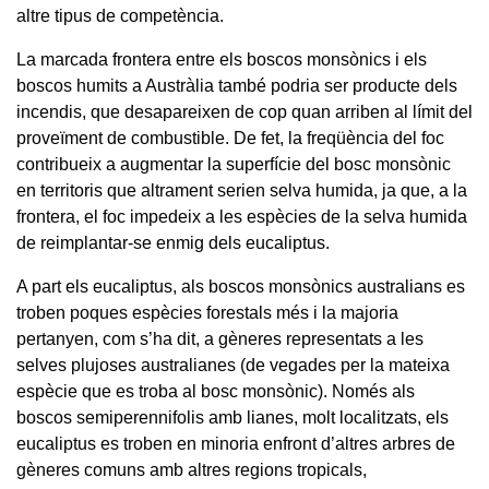
altre tipus de competència.
La marcada frontera entre els boscos monsònics i els
boscos humits a Austràlia també podria ser producte dels
incendis, que desapareixen de cop quan arriben al límit del
proveïment de combustible. De fet, la freqüència del foc
contribueix a augmentar la superfície del bosc monsònic
en territoris que altrament serien selva humida, ja que, a la
frontera, el foc impedeix a les espècies de la selva humida
de reimplantar-se enmig dels eucaliptus.
A part els eucaliptus, als boscos monsònics australians es
troben poques espècies forestals més i la majoria
pertanyen, com s’ha dit, a gèneres representats a les
selves plujoses australianes (de vegades per la mateixa
espècie que es troba al bosc monsònic). Només als
boscos semiperennifolis amb lianes, molt localitzats, els
eucaliptus es troben en minoria enfront d’altres arbres de
gèneres comuns amb altres regions tropicals,