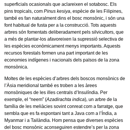
superficials ocasionals que aclareixen el sotabosc. Els
pins tropicals, com
Pinus kesiya
, espècie de les Filipines,
també es fan naturalment dins el bosc monsònic, i són una
font habitual de fusta per a la construcció. Tots aquests
arbres són fomentats deliberadament pels silvicultors, que
a més de plantar-los afavoreixen la supressió selectiva de
les espècies econòmicament menys importants. Aquests
recursos forestals formen una part important de les
economies indígenes i nacionals dels països de la zona
monsònica.
Moltes de les espècies d’arbres dels boscos monsònics de
l’Àsia meridional també es troben a les àrees
monsòniques de les illes centrals d’Insulíndia. Per
exemple, el “neem” (
Azadirachta indica
), un arbre de la
família de les meliàcies sovint conreat com a farratge, que
sembla que es fa espontani tant a Java com a l’Índia, a
Myanmar i a Tailàndia. Hom pensa que diverses espècies
del bosc monsònic aconseguiren estendre’s per la zona