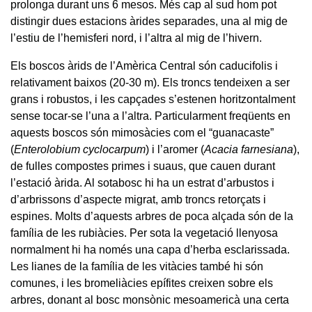
prolonga durant uns 6 mesos. Més cap al sud hom pot
distingir dues estacions àrides separades, una al mig de
l’estiu de l’hemisferi nord, i l’altra al mig de l’hivern.
Els boscos àrids de l’Amèrica Central són caducifolis i
relativament baixos (20-30 m). Els troncs tendeixen a ser
grans i robustos, i les capçades s’estenen horitzontalment
sense tocar-se l’una a l’altra. Particularment freqüents en
aquests boscos són mimosàcies com el “guanacaste”
(
Enterolobium cyclocarpum
) i l’aromer (
Acacia farnesiana
),
de fulles compostes primes i suaus, que cauen durant
l’estació àrida. Al sotabosc hi ha un estrat d’arbustos i
d’arbrissons d’aspecte migrat, amb troncs retorçats i
espines. Molts d’aquests arbres de poca alçada són de la
família de les rubiàcies. Per sota la vegetació llenyosa
normalment hi ha només una capa d’herba esclarissada.
Les lianes de la família de les vitàcies també hi són
comunes, i les bromeliàcies epífites creixen sobre els
arbres, donant al bosc monsònic mesoamericà una certa