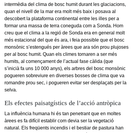
intermèdia del clima de bosc humit durant les glaciacions,
quan el nivell de la mar era molt més baix i posava al
descobert la plataforma continental entre les illes per a
formar una massa de terra coneguda com a Sonda. Hom
creu que el clima a la regió de Sonda era en general molt
més estacional del que és ara, i feia possible que el bosc
monsònic s’estengués per àrees que ara són prou plujoses
per al bosc humit. Quan els climes tornaren a ser més
humits, al començament de l’actual fase càlida (que
s’inicià fa uns 10 000 anys), els arbres del bosc monsònic
pogueren sobreviure en diverses bosses de clima que va
romandre prou sec, i pogueren evitar ser desplaçats per la
selva.
Els efectes paisatgístics de l’acció antròpica
La influència humana hi és tan penetrant que en moltes
àrees es fa difícil establir com devia ser la vegetació
natural. Els freqüents incendis i el bestiar de pastura han