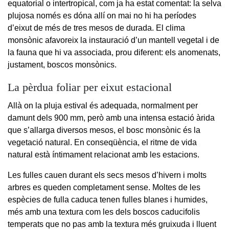
equatorial o intertropical, com ja ha estat comentat: la selva
plujosa només es dóna allí on mai no hi ha períodes
d’eixut de més de tres mesos de durada. El clima
monsònic afavoreix la instauració d’un mantell vegetal i de
la fauna que hi va associada, prou diferent: els anomenats,
justament, boscos monsònics.
La pèrdua foliar per eixut estacional
Allà on la pluja estival és adequada, normalment per
damunt dels 900 mm, però amb una intensa estació àrida
que s’allarga diversos mesos, el bosc monsònic és la
vegetació natural. En conseqüència, el ritme de vida
natural està íntimament relacionat amb les estacions.
Les fulles cauen durant els secs mesos d’hivern i molts
arbres es queden completament sense. Moltes de les
espècies de fulla caduca tenen fulles blanes i humides,
més amb una textura com les dels boscos caducifolis
temperats que no pas amb la textura més gruixuda i lluent