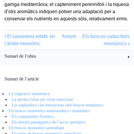
garriga mediterrània; el capteniment perennifoli i la riquesa
d’olis aromàtics indiquen potser una adaptació per a
conservar els nutrients en aquests sòls, relativament erms.
‹
El panorama edàfic en
Amunt
Els boscos caducifolis
l’àmbit monsònic
monsònics
›
Sumari de l’obra
Sumari de l’article
La vegetació monsònica
La pèrdua foliar per eixut estacional
Les esplendors i les limitacions dels boscos monsònics
Els boscos monsònics austroasiàtics i insulíndics
Els components florístics
Els efectes paisatgístics de l’acció antròpica
Els boscos monsònics australians
Els tipus de boscos monsònics australians