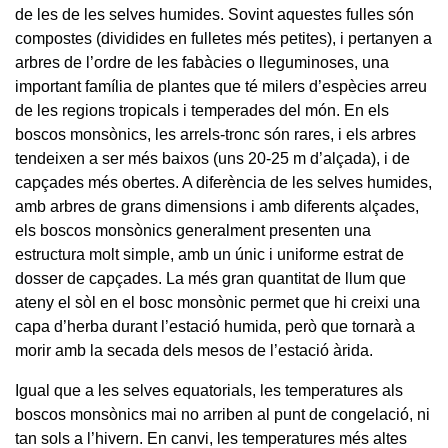
de les de les selves humides. Sovint aquestes fulles són
compostes (dividides en fulletes més petites), i pertanyen a
arbres de l’ordre de les fabàcies o lleguminoses, una
important família de plantes que té milers d’espècies arreu
de les regions tropicals i temperades del món. En els
boscos monsònics, les arrels-tronc són rares, i els arbres
tendeixen a ser més baixos (uns 20-25 m d’alçada), i de
capçades més obertes. A diferència de les selves humides,
amb arbres de grans dimensions i amb diferents alçades,
els boscos monsònics generalment presenten una
estructura molt simple, amb un únic i uniforme estrat de
dosser de capçades. La més gran quantitat de llum que
ateny el sòl en el bosc monsònic permet que hi creixi una
capa d’herba durant l’estació humida, però que tornarà a
morir amb la secada dels mesos de l’estació àrida.
Igual que a les selves equatorials, les temperatures als
boscos monsònics mai no arriben al punt de congelació, ni
tan sols a l’hivern. En canvi, les temperatures més altes