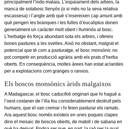
principalment l’indo-malaia. L’espaiament dels arbres, la
manca de sotabosc llenyós (o si més no la seva relativa
escassesa) i l’angle amb què s’insereixen cap amunt amb
què pengen les branques i les fulles d’eucaliptus donen
generalment un caràcter molt obert i lluminós al bosc.
L’herbatge és força abundant sota els arbres, i ofereix
bones pastures a les ovelles. Això no obstant, malgrat el
potencial que té com a pasturatge, el bosc monsònic no
pot competir en producció agrària amb els prats d’herba
oberts. En conseqüència, moltes àrees han estat aclarides
per a explotacions com granges o ranxos.
Els boscos monsònics àrids malgaixos
A Madagascar, el bosc caducifoli originari que hi hagué a
l’oest costaner de l’illa fou considerablement destruït pels
humans, que el van cremar i hi feien pasturar els ramats.
Ara aquest bosc només existeix en unes poques clapes
dins el mosaic de boscos oberts, de matoll i de sabana en
què ha derivat. Podria ser que, en part, la raó per la qual