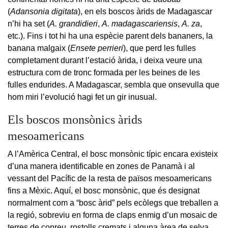
(
Adansonia digitata
), en els boscos àrids de Madagascar
n’hi ha set (
A. grandidieri
,
A. madagascariensis
,
A. za
,
etc.). Fins i tot hi ha una espècie parent dels bananers, la
banana malgaix (
Ensete perrieri
), que perd les fulles
completament durant l’estació àrida, i deixa veure una
estructura com de tronc formada per les beines de les
fulles endurides. A Madagascar, sembla que onsevulla que
hom miri l’evolució hagi fet un gir inusual.
Els boscos monsònics àrids
mesoamericans
A l’Amèrica Central, el bosc monsònic típic encara existeix
d’una manera identificable en zones de Panamà i al
vessant del Pacífic de la resta de països mesoamericans
fins a Mèxic. Aquí, el bosc monsònic, que és designat
normalment com a “bosc àrid” pels ecòlegs que treballen a
la regió, sobreviu en forma de claps enmig d’un mosaic de
terres de conreu, rostolls cremats i alguna àrea de selva