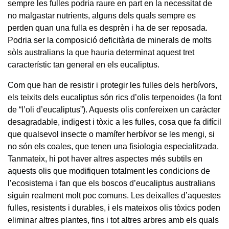
sempre les fulles podria raure en part en la necessitat de
no malgastar nutrients, alguns dels quals sempre es
perden quan una fulla es desprèn i ha de ser reposada.
Podria ser la composició deficitària de minerals de molts
sòls australians la que hauria determinat aquest tret
característic tan general en els eucaliptus.
Com que han de resistir i protegir les fulles dels herbívors,
els teixits dels eucaliptus són rics d’olis terpenoides (la font
de “l’oli d’eucaliptus”). Aquests olis confereixen un caràcter
desagradable, indigest i tòxic a les fulles, cosa que fa difícil
que qualsevol insecte o mamífer herbívor se les mengi, si
no són els coales, que tenen una fisiologia especialitzada.
Tanmateix, hi pot haver altres aspectes més subtils en
aquests olis que modifiquen totalment les condicions de
l’ecosistema i fan que els boscos d’eucaliptus australians
siguin realment molt poc comuns. Les deixalles d’aquestes
fulles, resistents i durables, i els mateixos olis tòxics poden
eliminar altres plantes, fins i tot altres arbres amb els quals