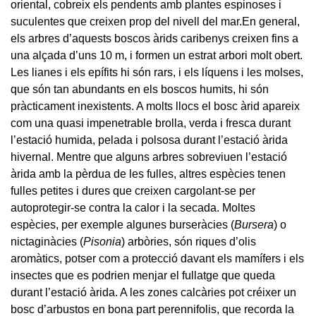
oriental, cobreix els pendents amb plantes espinoses i
suculentes que creixen prop del nivell del mar.En general,
els arbres d’aquests boscos àrids caribenys creixen fins a
una alçada d’uns 10 m, i formen un estrat arbori molt obert.
Les lianes i els epífits hi són rars, i els líquens i les molses,
que són tan abundants en els boscos humits, hi són
pràcticament inexistents. A molts llocs el bosc àrid apareix
com una quasi impenetrable brolla, verda i fresca durant
l’estació humida, pelada i polsosa durant l’estació àrida
hivernal. Mentre que alguns arbres sobreviuen l’estació
àrida amb la pèrdua de les fulles, altres espècies tenen
fulles petites i dures que creixen cargolant-se per
autoprotegir-se contra la calor i la secada. Moltes
espècies, per exemple algunes burseràcies (
Bursera
) o
nictaginàcies (
Pisonia
) arbòries, són riques d’olis
aromàtics, potser com a protecció davant els mamífers i els
insectes que es podrien menjar el fullatge que queda
durant l’estació àrida. A les zones calcàries pot créixer un
bosc d’arbustos en bona part perennifolis, que recorda la