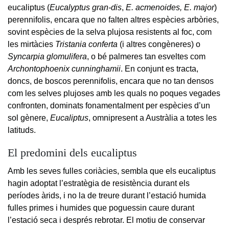
eucaliptus (
Eucalyptus gran-dis
,
E. acmenoides, E. major
)
perennifolis, encara que no falten altres espècies arbòries,
sovint espècies de la selva plujosa resistents al foc, com
les mirtàcies
Tristania conferta
(i altres congèneres) o
Syncarpia glomulifera
, o bé palmeres tan esveltes com
Archontophoenix cunninghamii
. En conjunt es tracta,
doncs, de boscos perennifolis, encara que no tan densos
com les selves plujoses amb les quals no poques vegades
confronten, dominats fonamentalment per espècies d’un
sol gènere,
Eucaliptus
, omnipresent a Austràlia a totes les
latituds.
El predomini dels eucaliptus
Amb les seves fulles coriàcies, sembla que els eucaliptus
hagin adoptat l’estratègia de resistència durant els
períodes àrids, i no la de treure durant l’estació humida
fulles primes i humides que poguessin caure durant
l’estació seca i després rebrotar. El motiu de conservar