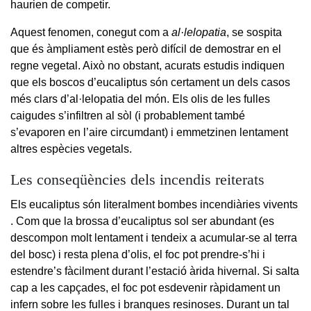
haurien de competir.
Aquest fenomen, conegut com a
al·lelopatia
, se sospita
que és àmpliament estès però difícil de demostrar en el
regne vegetal. Això no obstant, acurats estudis indiquen
que els boscos d’eucaliptus són certament un dels casos
més clars d’al·lelopatia del món. Els olis de les fulles
caigudes s’infiltren al sòl (i probablement també
s’evaporen en l’aire circumdant) i emmetzinen lentament
altres espècies vegetals.
Les conseqüències dels incendis reiterats
Els eucaliptus són literalment bombes incendiàries vivents
. Com que la brossa d’eucaliptus sol ser abundant (es
descompon molt lentament i tendeix a acumular-se al terra
del bosc) i resta plena d’olis, el foc pot prendre-s’hi i
estendre’s fàcilment durant l’estació àrida hivernal. Si salta
cap a les capçades, el foc pot esdevenir ràpidament un
infern sobre les fulles i branques resinoses. Durant un tal