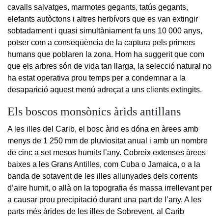
cavalls salvatges, marmotes gegants, tatús gegants,
elefants autòctons i altres herbívors que es van extingir
sobtadament i quasi simultàniament fa uns 10 000 anys,
potser com a conseqüència de la captura pels primers
humans que poblaren la zona. Hom ha suggerit que com
que els arbres són de vida tan llarga, la selecció natural no
ha estat operativa prou temps per a condemnar a la
desaparició aquest menú adreçat a uns clients extingits.
Els boscos monsònics àrids antillans
A les illes del Carib, el bosc àrid es dóna en àrees amb
menys de 1 250 mm de pluviositat anual i amb un nombre
de cinc a set mesos humits l’any. Cobreix extenses àrees
baixes a les Grans Antilles, com Cuba o Jamaica, o a la
banda de sotavent de les illes allunyades dels corrents
d’aire humit, o allà on la topografia és massa irrellevant per
a causar prou precipitació durant una part de l’any. A les
parts més àrides de les illes de Sobrevent, al Carib