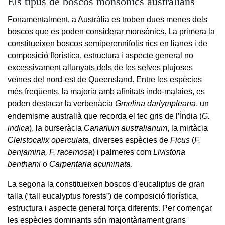
Els tipus de boscos monsònics australians
Fonamentalment, a Austràlia es troben dues menes dels
boscos que es poden considerar monsònics. La primera la
constitueixen boscos semiperennifolis rics en lianes i de
composició florística, estructura i aspecte general no
excessivament allunyats dels de les selves plujoses
veïnes del nord-est de Queensland. Entre les espècies
més freqüents, la majoria amb afinitats indo-malaies, es
poden destacar la verbenàcia
Gmelina darlympleana
, un
endemisme australià que recorda el tec gris de l’Índia (
G.
indica
), la burseràcia
Canarium australianum
, la mirtàcia
Cleistocalix operculata
, diverses espècies de
Ficus
(
F.
benjamina, F. racemosa
) i palmeres com
Livistona
benthami
o
Carpentaria acuminata
.
La segona la constitueixen boscos d’eucaliptus de gran
talla (“tall eucalyptus forests”) de composició florística,
estructura i aspecte general força diferents. Per començar
les espècies dominants són majoritàriament grans