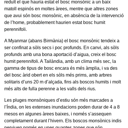
reduït el que hauria estat el bosc monsònic a un baix
matoll espinós en moltes àrees, mentre que altres zones
que avui són bosc monsònic, en absència de la intervenció
de l’home, probablement haurien estat bosc humit
perennifoli.
A Myanmar (abans Birmània) el bosc monsònic tendeix a
ser confinat a sòls secs i poc profunds. En canvi, als sòls
profunds amb una bona aportació d’aigua, creix el bosc
humit perennifoli. A Tailàndia, amb un clima més sec, la
gamma de tipus de bosc encara és més àmplia, i va des
del bosc àrid obert en els sòls més prims, amb arbres
solitaris d’uns 20 m d’alçada, fins als boscos humits i molt
més alts de fulla perenne a les valls dels rius.
Les pluges monsòniques d’estiu són més marcades a
l’Índia, on les extenses inundacions poden durar de 4 a 8
mesos en algunes àrees baixes, i només s’assequen
completament durant l’hivern. Els boscos monsònics indis
perviuen només en unes quantes zones que són