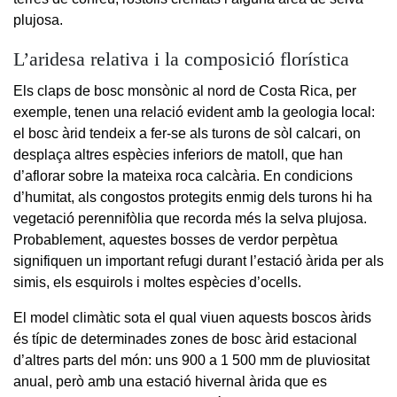
plujosa.
L’aridesa relativa i la composició florística
Els claps de bosc monsònic al nord de Costa Rica, per
exemple, tenen una relació evident amb la geologia local:
el bosc àrid tendeix a fer-se als turons de sòl calcari, on
desplaça altres espècies inferiors de matoll, que han
d’aflorar sobre la mateixa roca calcària. En condicions
d’humitat, als congostos protegits enmig dels turons hi ha
vegetació perennifòlia que recorda més la selva plujosa.
Probablement, aquestes bosses de verdor perpètua
signifiquen un important refugi durant l’estació àrida per als
simis, els esquirols i moltes espècies d’ocells.
El model climàtic sota el qual viuen aquests boscos àrids
és típic de determinades zones de bosc àrid estacional
d’altres parts del món: uns 900 a 1 500 mm de pluviositat
anual, però amb una estació hivernal àrida que es