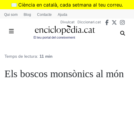
Vés
✉️
Ciència en català, cada setmana al teu correu.
al
➜
Subscriu-te al butlletí de Divulcat
.
Qui som
Blog
Contacte
Ajuda
contingut
Divulcat
Diccionari.cat
El teu portal del coneixement
Temps de lectura:
11 min
Els boscos monsònics al món