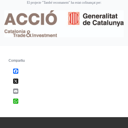
El projecte "També recomanem" ha estat cofinançat per:
Compartiu
Facebook
X
Email
WhatsApp