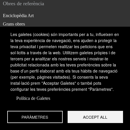
Obres de referència
Enciclopèdia Art
Grans obres
Les galetes (cookies) són importants per a tu, influeixen en
la teva experiència de navegació, ens ajuden a protegir la
Coneixement
teva privacitat i permeten realitzar les peticions que ens
sol·licitis a través de la web. Utilitzem galetes pròpies i de
Enciclopèdia.cat
tercers per a analitzar els nostres serveis i mostrar-te
publicitat relacionada amb les teves preferències sobre la
Diccionari.cat
base d’un perfil elaborat amb els teus hàbits de navegació
Divulcat
(per exemple, pàgines visitades). Si consents la seva
instal·lació prem "Acceptar Galetes" o també pots
configurar les teves preferències prement "Paràmetres".
Política de Galetes
Contacte
PARÀMETRES
ACCEPT ALL
Carrer de Josep Pla, 95