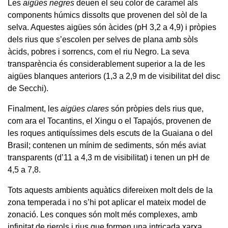
Les
aigües negres
deuen el seu color de caramel als
components húmics dissolts que provenen del sòl de la
selva. Aquestes aigües són àcides (pH 3,2 a 4,9) i pròpies
dels rius que s’escolen per selves de plana amb sòls
àcids, pobres i sorrencs, com el riu Negro. La seva
transparència és considerablement superior a la de les
aigües blanques anteriors (1,3 a 2,9 m de visibilitat del disc
de Secchi).
Finalment, les
aigües clares
són pròpies dels rius que,
com ara el Tocantins, el Xingu o el Tapajós, provenen de
les roques antiquíssimes dels escuts de la Guaiana o del
Brasil; contenen un mínim de sediments, són més aviat
transparents (d’11 a 4,3 m de visibilitat) i tenen un pH de
4,5 a 7,8.
Tots aquests ambients aquàtics difereixen molt dels de la
zona temperada i no s’hi pot aplicar el mateix model de
zonació. Les conques són molt més complexes, amb
infinitat de rierols i rius que formen una intricada xarxa