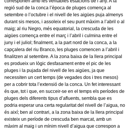
corresponen amb les veritables estacions de l’any. A la
regió sud de la conca l’època de pluges comença al
setembre o l’octubre i el nivell de les aigües puja almenys
durant sis mesos, i assoleix el seu punt màxim a l’abril o al
maig; al riu Negro, més equatorial, la crescuda de les
aigües comença entre el març i l’abril i culmina entre el
juny i el juliol; finalment, a la part nord de la conca, a la
capçalera del riu Branco, les pluges comencen a l’abril i
finalitzen al setembre. A la zona baixa de la llera principal
es produeix un lògic desfasament entre el pic de les
pluges i la pujada del nivell de les aigües, ja que
necessiten un cert temps (de vegades dos i tres mesos)
per a cobrir tota l’extensió de la conca. Un fet interessant
és que, tot i que, en succeir-se en el temps els períodes de
pluges dels diferents tipus d’afluents, sembla que es
podria esperar una certa regularitat del nivell de l’aigua, no
és així; ben al contrari, a la zona baixa de la llera principal
existeix un període de crescuda ben marcat, amb un
màxim al maig i un mínim nivell d’aigua que correspon a