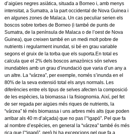
d’aigües negres asiàtica, situada a Borneo i, amb menys
intensitat, a Sumatra, a la part occidental de Nova Guinea i
en algunes zones de Malaca. Un cas peculiar serien els
boscos sobre torbes de Borneo (i també de punts de
Sumatra, de la península de Malaca o de l’oest de Nova
Guinea), que creixen també en un medi molt pobre de
nutrients i regularment inundat, si bé en grau variable
segons el gruix de la torba que els suporta.En total es
calcula que el 2% dels boscos amazònics són selves
inundables amb un grau d’inundació que varia d’un any a
un altre. La “várzea”, per exemple, només s’inunda en el
80% de la seva extensió total els anys normals. Les
diferències entre els tipus de selves afecten la composició
de les espècies, la biomassa i la fisiognomia. Així, pel fet
de ser regada per aigües més riques de nutrients, la
“várzea” té més biomassa i uns arbres més alts (que poden
arribar als 40 m d’alçada) que no pas l’“igapó”. Pel que fa
al nombre d’espècies, en general la “várzea” també és més
rica que l’“igapó”, però hi ha excepcions pel que fa a