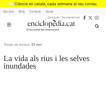
Vés
✉️
Ciència en català, cada setmana al teu correu.
al
➜
Subscriu-te al butlletí de Divulcat
.
Qui som
Blog
Contacte
Ajuda
contingut
Divulcat
Diccionari.cat
El teu portal del coneixement
Temps de lectura:
33 min
La vida als rius i les selves
inundades