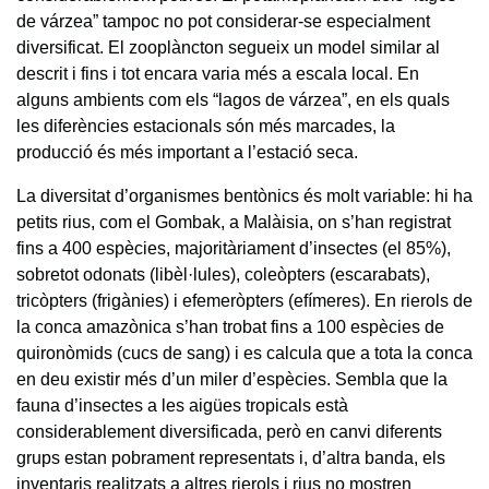
de várzea” tampoc no pot considerar-se especialment
diversificat. El zooplàncton segueix un model similar al
descrit i fins i tot encara varia més a escala local. En
alguns ambients com els “lagos de várzea”, en els quals
les diferències estacionals són més marcades, la
producció és més important a l’estació seca.
La diversitat d’organismes bentònics és molt variable: hi ha
petits rius, com el Gombak, a Malàisia, on s’han registrat
fins a 400 espècies, majoritàriament d’insectes (el 85%),
sobretot odonats (libèl·lules), coleòpters (escarabats),
tricòpters (frigànies) i efemeròpters (efímeres). En rierols de
la conca amazònica s’han trobat fins a 100 espècies de
quironòmids (cucs de sang) i es calcula que a tota la conca
en deu existir més d’un miler d’espècies. Sembla que la
fauna d’insectes a les aigües tropicals està
considerablement diversificada, però en canvi diferents
grups estan pobrament representats i, d’altra banda, els
inventaris realitzats a altres rierols i rius no mostren