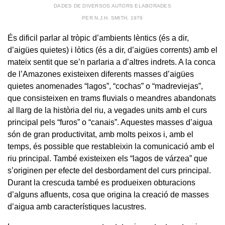
DADES DE DIVERSOS AUTORS ELABORADES
PER N.J.H. SMITH, 1979
És dificil parlar al tròpic d’ambients lèntics (és a dir,
d’aigües quietes) i lòtics (és a dir, d’aigües corrents) amb el
mateix sentit que se’n parlaria a d’altres indrets. A la conca
de l’Amazones existeixen diferents masses d’aigües
quietes anomenades “lagos”, “cochas” o “madreviejas”,
que consisteixen en trams fluvials o meandres abandonats
al llarg de la història del riu, a vegades units amb el curs
principal pels “furos” o “canais”. Aquestes masses d’aigua
són de gran productivitat, amb molts peixos i, amb el
temps, és possible que restableixin la comunicació amb el
riu principal. També existeixen els “lagos de várzea” que
s’originen per efecte del desbordament del curs principal.
Durant la crescuda també es produeixen obturacions
d’alguns afluents, cosa que origina la creació de masses
d’aigua amb característiques lacustres.