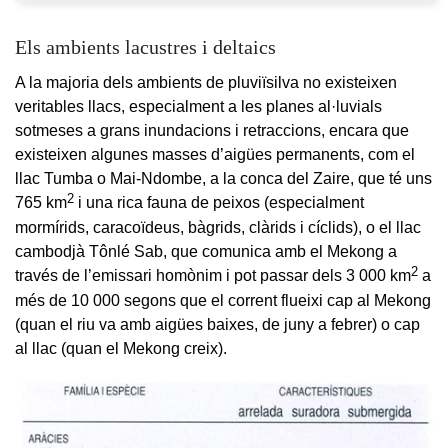
Els ambients lacustres i deltaics
A la majoria dels ambients de pluviïsilva no existeixen
veritables llacs, especialment a les planes al·luvials
sotmeses a grans inundacions i retraccions, encara que
existeixen algunes masses d’aigües permanents, com el
llac Tumba o Mai-Ndombe, a la conca del Zaire, que té uns
2
765 km
i una rica fauna de peixos (especialment
mormírids, caracoïdeus, bàgrids, clàrids i cíclids), o el llac
cambodjà Tônlé Sab, que comunica amb el Mekong a
2
través de l’emissari homònim i pot passar dels 3 000 km
a
més de 10 000 segons que el corrent flueixi cap al Mekong
(quan el riu va amb aigües baixes, de juny a febrer) o cap
al llac (quan el Mekong creix).