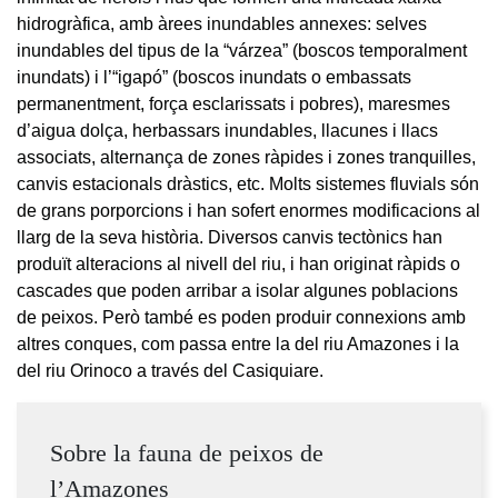
hidrogràfica, amb àrees inundables annexes: selves
inundables del tipus de la “várzea” (boscos temporalment
inundats) i l’“igapó” (boscos inundats o embassats
permanentment, força esclarissats i pobres), maresmes
d’aigua dolça, herbassars inundables, llacunes i llacs
associats, alternança de zones ràpides i zones tranquilles,
canvis estacionals dràstics, etc. Molts sistemes fluvials són
de grans porporcions i han sofert enormes modificacions al
llarg de la seva història. Diversos canvis tectònics han
produït alteracions al nivell del riu, i han originat ràpids o
cascades que poden arribar a isolar algunes poblacions
de peixos. Però també es poden produir connexions amb
altres conques, com passa entre la del riu Amazones i la
del riu Orinoco a través del Casiquiare.
Sobre la fauna de peixos de
l’Amazones