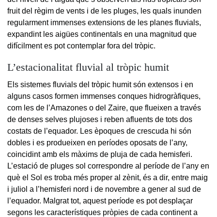
fruit del règim de vents i de les pluges, les quals inunden
regularment immenses extensions de les planes fluvials,
expandint les aigües continentals en una magnitud que
difícilment es pot contemplar fora del tròpic.
L’estacionalitat fluvial al tròpic humit
Els sistemes fluvials del tròpic humit són extensos i en
alguns casos formen immenses conques hidrogràfiques,
com les de l’Amazones o del Zaire, que flueixen a través
de denses selves plujoses i reben afluents de tots dos
costats de l’equador. Les èpoques de crescuda hi són
dobles i es produeixen en períodes oposats de l’any,
coincidint amb els màxims de pluja de cada hemisferi.
L’estació de pluges sol correspondre al període de l’any en
què el Sol es troba més proper al zènit, és a dir, entre maig
i juliol a l’hemisferi nord i de novembre a gener al sud de
l’equador. Malgrat tot, aquest període es pot desplaçar
segons les característiques pròpies de cada continent a