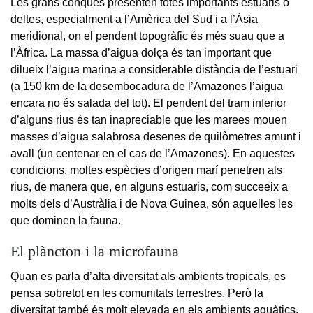
Les grans conques presenten totes importants estuaris o
deltes, especialment a l’Amèrica del Sud i a l’Àsia
meridional, on el pendent topogràfic és més suau que a
l’Àfrica. La massa d’aigua dolça és tan important que
dilueix l’aigua marina a considerable distància de l’estuari
(a 150 km de la desembocadura de l’Amazones l’aigua
encara no és salada del tot). El pendent del tram inferior
d’alguns rius és tan inapreciable que les marees mouen
masses d’aigua salabrosa desenes de quilòmetres amunt i
avall (un centenar en el cas de l’Amazones). En aquestes
condicions, moltes espècies d’origen marí penetren als
rius, de manera que, en alguns estuaris, com succeeix a
molts dels d’Austràlia i de Nova Guinea, són aquelles les
que dominen la fauna.
El plàncton i la microfauna
Quan es parla d’alta diversitat als ambients tropicals, es
pensa sobretot en les comunitats terrestres. Però la
diversitat també és molt elevada en els ambients aquàtics,