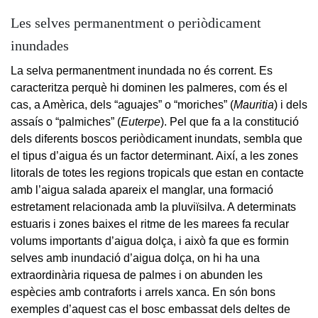
Les selves permanentment o periòdicament
inundades
La selva permanentment inundada no és corrent. Es
caracteritza perquè hi dominen les palmeres, com és el
cas, a Amèrica, dels “aguajes” o “moriches” (
Mauritia
) i dels
assaís o “palmiches” (
Euterpe
). Pel que fa a la constitució
dels diferents boscos periòdicament inundats, sembla que
el tipus d’aigua és un factor determinant. Així, a les zones
litorals de totes les regions tropicals que estan en contacte
amb l’aigua salada apareix el manglar, una formació
estretament relacionada amb la pluviïsilva. A determinats
estuaris i zones baixes el ritme de les marees fa recular
volums importants d’aigua dolça, i això fa que es formin
selves amb inundació d’aigua dolça, on hi ha una
extraordinària riquesa de palmes i on abunden les
espècies amb contraforts i arrels xanca. En són bons
exemples d’aquest cas el bosc embassat dels deltes de