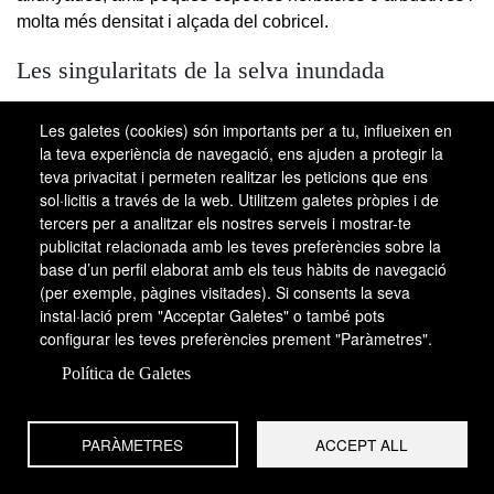
molta més densitat i alçada del cobricel.
Les singularitats de la selva inundada
Totes les selves periòdicament inundades comparteixen
Les galetes (cookies) són importants per a tu, influeixen en
un substrat comú de característiques peculiars. La
la teva experiència de navegació, ens ajuden a protegir la
vigorosa empremta de l’aigua en excés n’és la
teva privacitat i permeten realitzar les peticions que ens
responsable. Potser el tret més vistent, en tot cas, és
sol·licitis a través de la web. Utilitzem galetes pròpies i de
l’empobriment relatiu en espècies arbòries.
tercers per a analitzar els nostres serveis i mostrar-te
publicitat relacionada amb les teves preferències sobre la
La relativa pobresa florística
base d’un perfil elaborat amb els teus hàbits de navegació
(per exemple, pàgines visitades). Si consents la seva
Florísticament, la selva inundada és més pobra que la
instal·lació prem "Acceptar Galetes" o també pots
seva veïna de “terra firme”, i a diferència d’aquesta, sovint
configurar les teves preferències prement "Paràmetres".
presenta una elevada dominància d’unes poques
Política de Galetes
espècies. Aquesta dominància es manifesta més al sud-est
asiàtic i a l’Àfrica, on algunes comunitats, per exemple, són
poblaments quasi monospecífics de “subaha” o abura
PARÀMETRES
ACCEPT ALL
(
Mitragyna
), arbres de la família de les rubiàcies. Pel que
fa a la fauna, també es manifesten diferències i, per