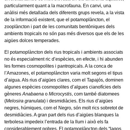
particularment quant a la macrofauna. En canvi, una
anàlisi més detallada dels diferents grups revela, a la vista
de la informació existent, que el potamoplàncton, el
zooplàncton i part de les comunitats bentòniques dels
ambients tropicals no són pas més diversos que els de les
aigües dolces temperades.
El potamoplàncton dels rius tropicals i ambients associats
no és especialment ric d’espècies, en efecte, i hi abunden
les formes cosmopolites i pantropicals. A la conca de
l’Amazones, el potamoplàncton varia molt segons el tipus
d’aigua. Als rius d’aigües clares, com el Tapajós, dominen
algunes espècies cosmopolites d’algues cianofícies dels
gèneres
Anabaena
o
Microcystis
, com també diatomees
(
Melosira granulata
) i desmidiàcies. Els rius d’aigües
negres, húmiques, com el Negro, són molt rics sobretot de
desmidiàcies. A gran part dels rius d’aigües blanques la
terbolesa impedeix l’entrada de la llum i això els fa
considerablement pobres. El potamoplàncton dels “lagos