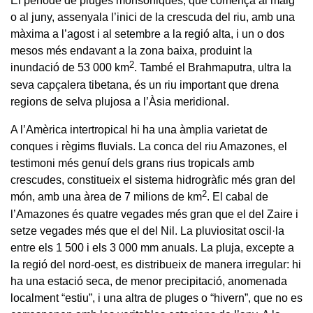
El període de pluges monsòniques, que comença al maig
o al juny, assenyala l’inici de la crescuda del riu, amb una
màxima a l’agost i al setembre a la regió alta, i un o dos
mesos més endavant a la zona baixa, produint la
2
inundació de 53 000 km
. També el Brahmaputra, ultra la
seva capçalera tibetana, és un riu important que drena
regions de selva plujosa a l’Àsia meridional.
A l’Amèrica intertropical hi ha una àmplia varietat de
conques i règims fluvials. La conca del riu Amazones, el
testimoni més genuí dels grans rius tropicals amb
crescudes, constitueix el sistema hidrogràfic més gran del
2
món, amb una àrea de 7 milions de km
. El cabal de
l’Amazones és quatre vegades més gran que el del Zaire i
setze vegades més que el del Nil. La pluviositat oscil·la
entre els 1 500 i els 3 000 mm anuals. La pluja, excepte a
la regió del nord-oest, es distribueix de manera irregular: hi
ha una estació seca, de menor precipitació, anomenada
localment “estiu”, i una altra de pluges o “hivern”, que no es