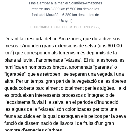
Fins a arribar a la mar, el Solimões-Amazones
recorre uns 3 800 km (5 500 km des de les
fonts del Marañón, 6 280 km des de les de
l’Ucayali).
EDITRÒNICA, EXTRET DE M. GOULDING (1979)
Durant la crescuda del riu Amazones, que dura diversos
mesos, s’inunden grans extensions de selva (uns 60 000
2
km
) que corresponen als terrenys més deprimits de la
plana al·luvial, l’anomenada “várzea”. El riu, aleshores, es
ramifica en nombrosos braços, anomenats “paranás” o
“igarapés”, que es retroben i se separen una vegada i una
altra. Per un temps, gran part de la vegetació de les riberes
queda coberta parcialment o totalment per les aigües, i així
es produeixen interessants processos d’integració de
l’ecosistema fluvial i la selva: en el període d’inundació,
les aigües de la “várzea” són colonitzades per tota una
fauna aquàtica en la qual destaquen els peixos per la seva
funció de disseminació de llavors i de fruits d’un gran
nombre d’espècies d’arbres.