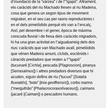
d’inundació de la “várzea” i de l’“igapó”. Altrament,
els caràcids del riu Machado fresen al riu Madeira,
cosa que genera un segon tipus de moviment
migratori, en el seu cas per raons reproductores i
en el dels pimelòdids perquè els van a l’encalç.
Així, pel desembre i el gener, època de màxima
crescuda fluvial i de fresa dels caràcids migradors,
hi ha una gran activitat en l’aiguabarreig dels dos
rius: caràcids que van Machado avall, pimelòdids
que vénen Madeira amunt, cíclids, esciènids i
càracids predadors que resten a l’“igapó”
(tucunaré [
Cichla
], pescada [
Plagioscion
], piranya
[
Serrasalmus
]) i altres predadors diversos que hi
acuden, siguin dofins de riu (“tucuxí” [
Sotalia
fluviatilis
], “boto” [
Inia geoffrensis
]), corbs marins
(“mergulhão” [
Phalacrocorax
olivaceus
]), caimans
(jacaré [
Caiman
]) o pescadors humans.