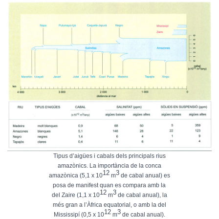
Tipus d’aigües i cabals dels principals rius
amazònics. La importància de la conca
12
3
amazònica (5,1 x 10
m
de cabal anual) es
posa de manifest quan es compara amb la
12
3
del Zaire (1,1 x 10
m
de cabal anual), la
més gran a l’Àfrica equatorial, o amb la del
12
3
Mississipí (0,5 x 10
m
de cabal anual).