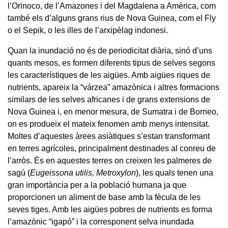
l’Orinoco, de l’Amazones i del Magdalena a Amèrica, com
també els d’alguns grans rius de Nova Guinea, com el Fly
o el Sepik, o les illes de l’arxipèlag indonesi.
Quan la inundació no és de periodicitat diària, sinó d’uns
quants mesos, es formen diferents tipus de selves segons
les característiques de les aigües. Amb aigües riques de
nutrients, apareix la “várzea” amazònica i altres formacions
similars de les selves africanes i de grans extensions de
Nova Guinea i, en menor mesura, de Sumatra i de Borneo,
on es produeix el mateix fenomen amb menys intensitat.
Moltes d’aquestes àrees asiàtiques s’estan transformant
en terres agrícoles, principalment destinades al conreu de
l’arròs. És en aquestes terres on creixen les palmeres de
sagú (
Eugeissona utilis, Metroxylon
), les quals tenen una
gran importància per a la població humana ja que
proporcionen un aliment de base amb la fècula de les
seves tiges. Amb les aigües pobres de nutrients es forma
l’amazònic “igapó” i la corresponent selva inundada