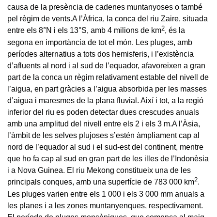
causa de la presència de cadenes muntanyoses o també
pel règim de vents.A l’Àfrica, la conca del riu Zaire, situada
2
entre els 8°N i els 13°S, amb 4 milions de km
, és la
segona en importància de tot el món. Les pluges, amb
períodes alternatius a tots dos hemisferis, i l’existència
d’afluents al nord i al sud de l’equador, afavoreixen a gran
part de la conca un règim relativament estable del nivell de
l’aigua, en part gràcies a l’aigua absorbida per les masses
d’aigua i maresmes de la plana fluvial. Així i tot, a la regió
inferior del riu es poden detectar dues crescudes anuals
amb una amplitud del nivell entre els 2 i els 3 m.A l’Àsia,
l’àmbit de les selves plujoses s’estén àmpliament cap al
nord de l’equador al sud i el sud-est del continent, mentre
que ho fa cap al sud en gran part de les illes de l’Indonèsia
i a Nova Guinea. El riu Mekong constitueix una de les
2
principals conques, amb una superfície de 783 000 km
.
Les pluges varien entre els 1 000 i els 3 000 mm anuals a
les planes i a les zones muntanyenques, respectivament.