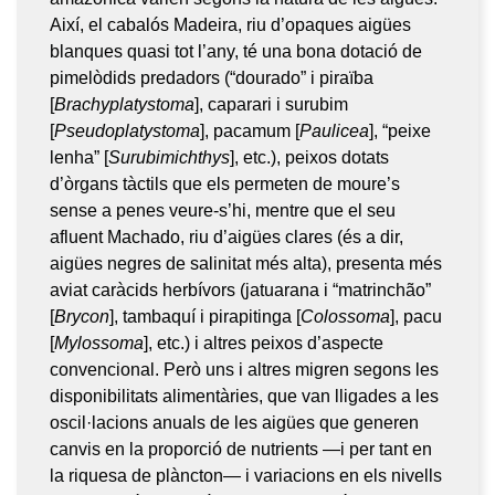
Així, el cabalós Madeira, riu d’opaques aigües
blanques quasi tot l’any, té una bona dotació de
pimelòdids predadors (“dourado” i piraïba
[
Brachyplatystoma
], caparari i surubim
[
Pseudoplatystoma
], pacamum [
Paulicea
], “peixe
lenha” [
Surubimichthys
], etc.), peixos dotats
d’òrgans tàctils que els permeten de moure’s
sense a penes veure-s’hi, mentre que el seu
afluent Machado, riu d’aigües clares (és a dir,
aigües negres de salinitat més alta), presenta més
aviat caràcids herbívors (jatuarana i “matrinchão”
[
Brycon
], tambaquí i pirapitinga [
Colossoma
], pacu
[
Mylossoma
], etc.) i altres peixos d’aspecte
convencional. Però uns i altres migren segons les
disponibilitats alimentàries, que van lligades a les
oscil·lacions anuals de les aigües que generen
canvis en la proporció de nutrients —i per tant en
la riquesa de plàncton— i variacions en els nivells