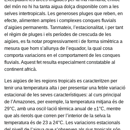
del món no hi ha tanta aigua dolça disponible com a les
selves intertropicals. Les generoses pluges que reben, en
efecte, alimenten amples i complexes conques fluvials
d’aigües permanents. Tanmateix, l’estacionalitat, i per tant
el règim de pluges i els períodes de crescuda de les
aigües, es fa notar progressivament i de forma simètrica a
mesura que hom s’allunya de l’equador, la qual cosa
comporta variacions en el comportament de les conques
fluvials. Aquest fet resulta especialment constatable al
continent africà.
Les aigües de les regions tropicals es caracteritzen per
tenir una temperatura alta i per presentar una feble variació
estacional de les seves característiques: al curs principal
de l’Amazones, per exemple, la temperatura mitjana és de
29°C, amb una oscil·lació tèrmica anual de ±1°C, mentre
que als rierols que corren per l’interior de la selva la
temperatura és de 23 a 24°C. Les variacions estacionals
del nivell de l’aigua que s’observen als rius tropicals són