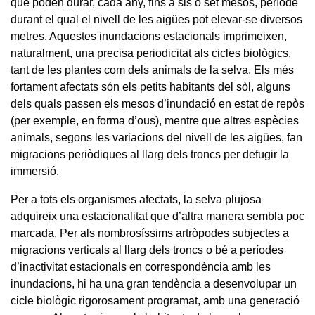
que poden durar, cada any, fins a sis o set mesos, període
durant el qual el nivell de les aigües pot elevar-se diversos
metres. Aquestes inundacions estacionals imprimeixen,
naturalment, una precisa periodicitat als cicles biològics,
tant de les plantes com dels animals de la selva. Els més
fortament afectats són els petits habitants del sòl, alguns
dels quals passen els mesos d’inundació en estat de repòs
(per exemple, en forma d’ous), mentre que altres espècies
animals, segons les variacions del nivell de les aigües, fan
migracions periòdiques al llarg dels troncs per defugir la
immersió.
Per a tots els organismes afectats, la selva plujosa
adquireix una estacionalitat que d’altra manera sembla poc
marcada. Per als nombrosíssims artròpodes subjectes a
migracions verticals al llarg dels troncs o bé a períodes
d’inactivitat estacionals en correspondència amb les
inundacions, hi ha una gran tendència a desenvolupar un
cicle biològic rigorosament programat, amb una generació