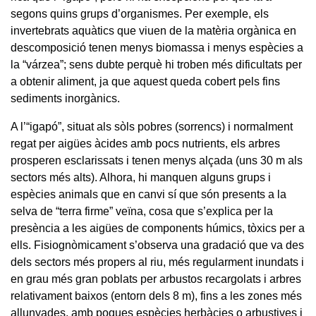
segons quins grups d’organismes. Per exemple, els
invertebrats aquàtics que viuen de la matèria orgànica en
descomposició tenen menys biomassa i menys espècies a
la “várzea”; sens dubte perquè hi troben més dificultats per
a obtenir aliment, ja que aquest queda cobert pels fins
sediments inorgànics.
A l’“igapó”, situat als sòls pobres (sorrencs) i normalment
regat per aigües àcides amb pocs nutrients, els arbres
prosperen esclarissats i tenen menys alçada (uns 30 m als
sectors més alts). Alhora, hi manquen alguns grups i
espècies animals que en canvi sí que són presents a la
selva de “terra firme” veïna, cosa que s’explica per la
presència a les aigües de components húmics, tòxics per a
ells. Fisiognòmicament s’observa una gradació que va des
dels sectors més propers al riu, més regularment inundats i
en grau més gran poblats per arbustos recargolats i arbres
relativament baixos (entorn dels 8 m), fins a les zones més
allunyades, amb poques espècies herbàcies o arbustives i