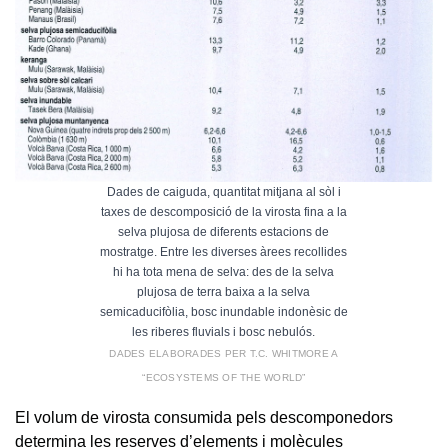
Dades de caiguda, quantitat mitjana al sòl i
taxes de descomposició de la virosta fina a la
selva plujosa de diferents estacions de
mostratge. Entre les diverses àrees recollides
hi ha tota mena de selva: des de la selva
plujosa de terra baixa a la selva
semicaducifòlia, bosc inundable indonèsic de
les riberes fluvials i bosc nebulós.
DADES ELABORADES PER T.C. WHITMORE A
“ECOSYSTEMS OF THE WORLD”
El volum de virosta consumida pels descomponedors
determina les reserves d’elements i molècules