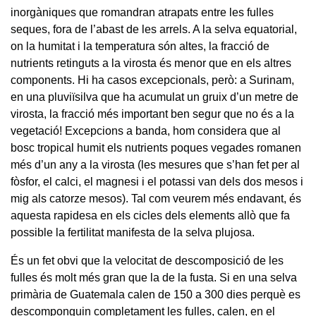
inorgàniques que romandran atrapats entre les fulles
seques, fora de l’abast de les arrels. A la selva equatorial,
on la humitat i la temperatura són altes, la fracció de
nutrients retinguts a la virosta és menor que en els altres
components. Hi ha casos excepcionals, però: a Surinam,
en una pluviïsilva que ha acumulat un gruix d’un metre de
virosta, la fracció més important ben segur que no és a la
vegetació! Excepcions a banda, hom considera que al
bosc tropical humit els nutrients poques vegades romanen
més d’un any a la virosta (les mesures que s’han fet per al
fòsfor, el calci, el magnesi i el potassi van dels dos mesos i
mig als catorze mesos). Tal com veurem més endavant, és
aquesta rapidesa en els cicles dels elements allò que fa
possible la fertilitat manifesta de la selva plujosa.
És un fet obvi que la velocitat de descomposició de les
fulles és molt més gran que la de la fusta. Si en una selva
primària de Guatemala calen de 150 a 300 dies perquè es
descomponguin completament les fulles, calen, en el