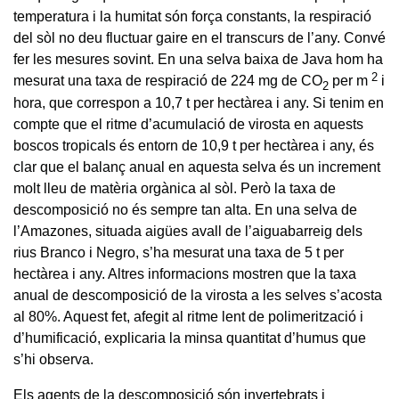
temperatura i la humitat són força constants, la respiració
del sòl no deu fluctuar gaire en el transcurs de l’any. Convé
fer les mesures sovint. En una selva baixa de Java hom ha
2
mesurat una taxa de respiració de 224 mg de CO
per m
i
2
hora, que correspon a 10,7 t per hectàrea i any. Si tenim en
compte que el ritme d’acumulació de virosta en aquests
boscos tropicals és entorn de 10,9 t per hectàrea i any, és
clar que el balanç anual en aquesta selva és un increment
molt lleu de matèria orgànica al sòl. Però la taxa de
descomposició no és sempre tan alta. En una selva de
l’Amazones, situada aigües avall de l’aiguabarreig dels
rius Branco i Negro, s’ha mesurat una taxa de 5 t per
hectàrea i any. Altres informacions mostren que la taxa
anual de descomposició de la virosta a les selves s’acosta
al 80%. Aquest fet, afegit al ritme lent de polimerització i
d’humificació, explicaria la minsa quantitat d’humus que
s’hi observa.
Els agents de la descomposició són invertebrats i