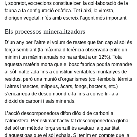
i, sobretot, excrecions constitueixen la col·laboració de la
fauna a la configuració edàfica. Tot i així, la virosta,
d’origen vegetal, n’és amb escreix l’agent més important.
Els processos mineralitzadors
D’un any per l’altre el volum de restes que fan cap al sòl és
força semblant (la màxima diferència observada entre un
mínim i un màxim anuals no ha arribat a un 12%). Tota
aquesta matèria morta que el bosc fabrica podria romandre
al sòl inalterada fins a constituir veritables muntanyes de
residus, però una munió d’organismes (col·lèmbols, tèrmits
i altres insectes, milpeus, àcars, fongs, bacteris, etc.)
s’encarrega de descompondre-la fins a convertir-la a
diòxid de carboni i sals minerals.
L’acció descomponedora difon diòxid de carboni a
l’atmosfera. Per estimar l’activitat descomponedora global
del sòl un mètode força senzill és avaluar la quantitat
d’aquest gas que el sòl exhala. Si tenim en compte que la