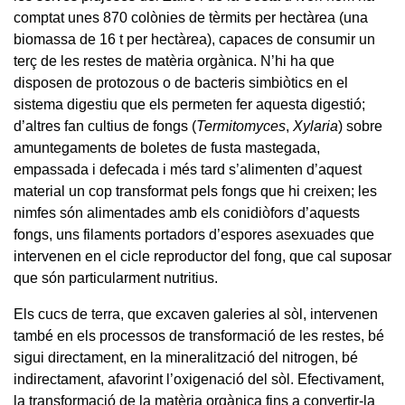
comptat unes 870 colònies de tèrmits per hectàrea (una
biomassa de 16 t per hectàrea), capaces de consumir un
terç de les restes de matèria orgànica. N’hi ha que
disposen de protozous o de bacteris simbiòtics en el
sistema digestiu que els permeten fer aquesta digestió;
d’altres fan cultius de fongs (
Termitomyces
,
Xylaria
) sobre
amuntegaments de boletes de fusta mastegada,
empassada i defecada i més tard s’alimenten d’aquest
material un cop transformat pels fongs que hi creixen; les
nimfes són alimentades amb els conidiòfors d’aquests
fongs, uns filaments portadors d’espores asexuades que
intervenen en el cicle reproductor del fong, que cal suposar
que són particularment nutritius.
Els cucs de terra, que excaven galeries al sòl, intervenen
també en els processos de transformació de les restes, bé
sigui directament, en la mineralització del nitrogen, bé
indirectament, afavorint l’oxigenació del sòl. Efectivament,
la transformació de la matèria orgànica fins a convertir-la