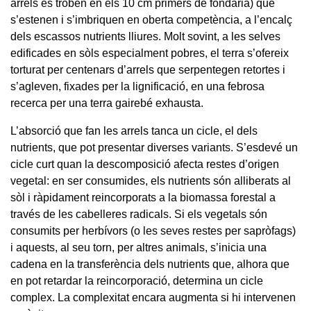
arrels es troben en els 10 cm primers de fondària) que
s’estenen i s’imbriquen en oberta competència, a l’encalç
dels escassos nutrients lliures. Molt sovint, a les selves
edificades en sòls especialment pobres, el terra s’ofereix
torturat per centenars d’arrels que serpentegen retortes i
s’agleven, fixades per la lignificació, en una febrosa
recerca per una terra gairebé exhausta.
L’absorció que fan les arrels tanca un cicle, el dels
nutrients, que pot presentar diverses variants. S’esdevé un
cicle curt quan la descomposició afecta restes d’origen
vegetal: en ser consumides, els nutrients són alliberats al
sòl i ràpidament reincorporats a la biomassa forestal a
través de les cabelleres radicals. Si els vegetals són
consumits per herbívors (o les seves restes per sapròfags)
i aquests, al seu torn, per altres animals, s’inicia una
cadena en la transferència dels nutrients que, alhora que
en pot retardar la reincorporació, determina un cicle
complex. La complexitat encara augmenta si hi intervenen