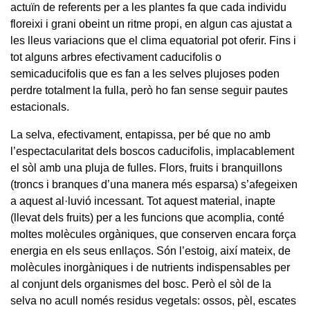
actuïn de referents per a les plantes fa que cada individu
floreixi i grani obeint un ritme propi, en algun cas ajustat a
les lleus variacions que el clima equatorial pot oferir. Fins i
tot alguns arbres efectivament caducifolis o
semicaducifolis que es fan a les selves plujoses poden
perdre totalment la fulla, però ho fan sense seguir pautes
estacionals.
La selva, efectivament, entapissa, per bé que no amb
l’espectacularitat dels boscos caducifolis, implacablement
el sòl amb una pluja de fulles. Flors, fruits i branquillons
(troncs i branques d’una manera més esparsa) s’afegeixen
a aquest al·luvió incessant. Tot aquest material, inapte
(llevat dels fruits) per a les funcions que acomplia, conté
moltes molècules orgàniques, que conserven encara força
energia en els seus enllaços. Són l’estoig, així mateix, de
molècules inorgàniques i de nutrients indispensables per
al conjunt dels organismes del bosc. Però el sòl de la
selva no acull només residus vegetals: ossos, pèl, escates