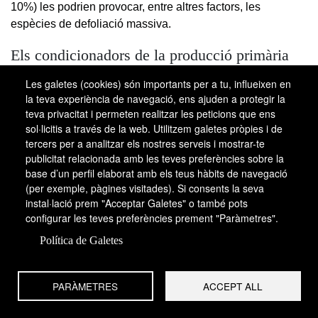
10%) les podrien provocar, entre altres factors, les
espècies de defoliació massiva.
Els condicionadors de la producció primària
Dins del bosc, la producció és condicionada per una colla
Les galetes (cookies) són importants per a tu, influeixen en
de factors. La disponibilitat de llum, o el grau d’ombra,
la teva experiència de navegació, ens ajuden a protegir la
teva privacitat i permeten realitzar les peticions que ens
influeix el creixement; així, els arbres d’ombra creixen, en
sol·licitis a través de la web. Utilitzem galetes pròpies i de
proporció mitjana, només un terç del que ho fan els que
tercers per a analitzar els nostres serveis i mostrar-te
són exposats al sol: 0,7 mm anuals, els de diàmetre inferior
publicitat relacionada amb les teves preferències sobre la
a 5 cm situats en una ombra densa, i poc més d’1 mm
base d’un perfil elaborat amb els teus hàbits de navegació
anual per als arbres més grans també a l’ombra. En un
(per exemple, pàgines visitades). Si consents la seva
bosc obert, en canvi, el creixement pot ser molt més gran.
instal·lació prem "Acceptar Galetes" o també pots
Algunes espècies de
Flindersia
, un gènere de rutàcies
configurar les teves preferències prement "Paràmetres".
difós per les selves plujoses de les Moluques, Nova
Política de Galetes
Guinea, Austràlia i Nova Caledònia, poden arribar a tenir
un increment del diàmetre de 2,5 mm l’any, si creix en
PARÀMETRES
ACCEPT ALL
paratges oberts i assolellats, mentre que, a l’ombra, el
creixement és gairebé nul. Per a la producció de fusta se