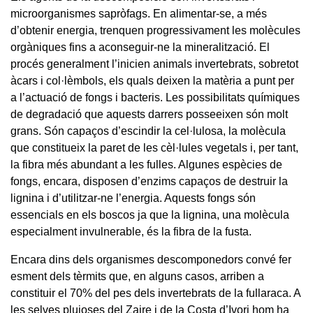
microorganismes sapròfags. En alimentar-se, a més
d’obtenir energia, trenquen progressivament les molècules
orgàniques fins a aconseguir-ne la mineralització. El
procés generalment l’inicien animals invertebrats, sobretot
àcars i col·lèmbols, els quals deixen la matèria a punt per
a l’actuació de fongs i bacteris. Les possibilitats químiques
de degradació que aquests darrers posseeixen són molt
grans. Són capaços d’escindir la cel·lulosa, la molècula
que constitueix la paret de les cèl·lules vegetals i, per tant,
la fibra més abundant a les fulles. Algunes espècies de
fongs, encara, disposen d’enzims capaços de destruir la
lignina i d’utilitzar-ne l’energia. Aquests fongs són
essencials en els boscos ja que la lignina, una molècula
especialment invulnerable, és la fibra de la fusta.
Encara dins dels organismes descomponedors convé fer
esment dels tèrmits que, en alguns casos, arriben a
constituir el 70% del pes dels invertebrats de la fullaraca. A
les selves plujoses del Zaire i de la Costa d’Ivori hom ha