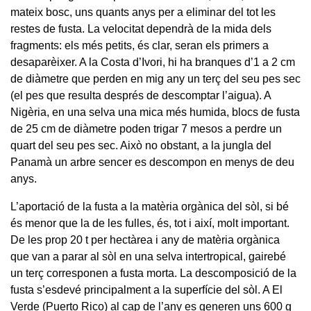
mateix bosc, uns quants anys per a eliminar del tot les
restes de fusta. La velocitat dependrà de la mida dels
fragments: els més petits, és clar, seran els primers a
desaparèixer. A la Costa d’Ivori, hi ha branques d’1 a 2 cm
de diàmetre que perden en mig any un terç del seu pes sec
(el pes que resulta després de descomptar l’aigua). A
Nigèria, en una selva una mica més humida, blocs de fusta
de 25 cm de diàmetre poden trigar 7 mesos a perdre un
quart del seu pes sec. Això no obstant, a la jungla del
Panamà un arbre sencer es descompon en menys de deu
anys.
L’aportació de la fusta a la matèria orgànica del sòl, si bé
és menor que la de les fulles, és, tot i així, molt important.
De les prop 20 t per hectàrea i any de matèria orgànica
que van a parar al sòl en una selva intertropical, gairebé
un terç corresponen a fusta morta. La descomposició de la
fusta s’esdevé principalment a la superfície del sòl. A El
Verde (Puerto Rico) al cap de l’any es generen uns 600 g