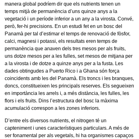
manera global podríem dir que els nutrients tenen un
temps mitjà de permanència d’uns quinze anys a la
vegetació i un període inferior a un any a la virosta. Convé,
però, fer-hi precisions. En un estudi fet en un bosc del
Panamà per tal d’estimar el temps de renovació de fòsfor,
calci, magnesi i potassi, els resultats eren temps de
permanència que anaven dels tres mesos per als fruits,
uns dotze mesos per a les fulles, set mesos de mitjana per
a la virosta i de dotze a quinze anys per a la fusta. Les
dades obtingudes a Puerto Rico i a Ghana són força
coincidents amb les del Panamà. Els troncs i les branques,
doncs, constitueixen les principals reserves. Els segueixen
en importància les arrels i, a més distància, les fulles, les
flors i els fruits. Dins l’estructura del bosc la màxima
acumulació correspon a les zones inferiors.
D’entre els diversos nutrients, el nitrogen té un
capteniment i unes característiques particulars. A més de
ser fonamental per als vegetals, hi ha organismes capaços