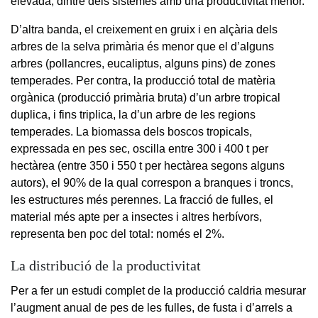
elevada, dintre dels sistemes amb una productivitat menor.
D’altra banda, el creixement en gruix i en alçària dels
arbres de la selva primària és menor que el d’alguns
arbres (pollancres, eucaliptus, alguns pins) de zones
temperades. Per contra, la producció total de matèria
orgànica (producció primària bruta) d’un arbre tropical
duplica, i fins triplica, la d’un arbre de les regions
temperades. La biomassa dels boscos tropicals,
expressada en pes sec, oscilla entre 300 i 400 t per
hectàrea (entre 350 i 550 t per hectàrea segons alguns
autors), el 90% de la qual correspon a branques i troncs,
les estructures més perennes. La fracció de fulles, el
material més apte per a insectes i altres herbívors,
representa ben poc del total: només el 2%.
La distribució de la productivitat
Per a fer un estudi complet de la producció caldria mesurar
l’augment anual de pes de les fulles, de fusta i d’arrels a