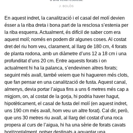
J. BOLÒS
En aquest indret, la canalització i el casal del molí devien
ésser a la riba dreta i bona part de la resclosa s’estenia per
la riba esquerra. Actualment, és difícil de saber com era
aquest molí; només en podem dir algunes coses. Al costat
dret del riu hom veu, clarament, al llarg de 180 cm, 4 forats
de planta rodona, amb un diàmetre d’uns 12 a 18 cm i una
profunditat d’uns 20 cm. Entre aquests forats i on
actualment hi ha la palanca, s’endevinen altres forats;
seguint més avall, també veiem que hi hagueren més clots,
que fan pensar en una canalització de fusta. Aquest canal,
almenys, devia portar l’aigua fins a uns 6 metres més cap a
migjorn, on, al costat de la gorja, hi podria haver hagut,
hipotèticament, el casal de fusta del molí (en aquest indret,
uns 190 cm més avall, hom veu un altre forat). Cal dir, però,
que uns 30 metres riu avall, al llarg del costat d’una roca
propera al curs de l’aigua, hi ha una sèrie de forats cavats
horitzontalment, potser destinats a aguantar una