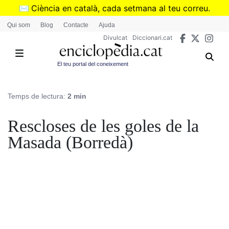
Vés
✉️
Ciència en català, cada setmana al teu correu.
al
➜
Subscriu-te al butlletí de Divulcat
.
Qui som
Blog
Contacte
Ajuda
contingut
Divulcat
Diccionari.cat
El teu portal del coneixement
Temps de lectura:
2 min
Rescloses de les goles de la
Masada (Borredà)