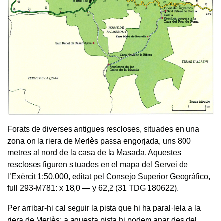
Forats de diverses antigues rescloses, situades en una
zona on la riera de Merlès passa engorjada, uns 800
metres al nord de la casa de la Masada. Aquestes
rescloses figuren situades en el mapa del Servei de
l’Exèrcit 1:50.000, editat pel Consejo Superior Geográfico,
full 293-M781: x 18,0 — y 62,2 (31 TDG 180622).
Per arribar-hi cal seguir la pista que hi ha paral·lela a la
riera de Merlès; a aquesta pista hi podem anar des del