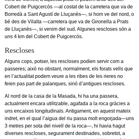
Cobert de Puigcercós —al costat de la carretera que va de
Borredà a Sant Agustí de Lluçanès—, si hom ve del nord, o
bé des de Vilalta —carretera que va de Gironella a Prats
de Lluçanès—, si venim del sud. Algunes rescloses són a
uns 4 km del Cobert de Puigcercós.
Rescloses
Alguns cops, potser, les rescloses podien servir com a
passeres; això no obstant, normalment, els forats vells que
en l’actualitat podem veure a les ribes de les rieres no
feien pas part de palanques, sinó d’antigues rescloses.
Al nord de la casa de la Masada, hi ha una passera,
actualment encara utilitzable, agafada a la roca gràcies a
uns encaixos longitudinals. Antigament, en aquest mateix
indret, en el qual l’aigua del riu passa molt engorjada—uns
3 metres per sota del nivell de la roca—, hi havia hagut
diverses rescloses, segurament destinades, sobretot, a