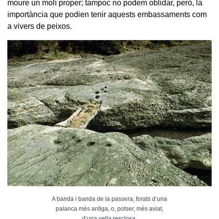
moure un molí proper; tampoc no podem oblidar, però, la
importància que podien tenir aquests embassaments com
a vivers de peixos.
A banda i banda de la passera, forats d’una
palanca més antiga, o, potser, més aviat,
d’una vella resclosa.