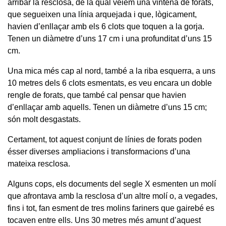
arribar la resclosa, de la qual veiem una vintena de forats,
que segueixen una línia arquejada i que, lògicament,
havien d’enllaçar amb els 6 clots que toquen a la gorja.
Tenen un diàmetre d’uns 17 cm i una profunditat d’uns 15
cm.
Una mica més cap al nord, també a la riba esquerra, a uns
10 metres dels 6 clots esmentats, es veu encara un doble
rengle de forats, que també cal pensar que havien
d’enllaçar amb aquells. Tenen un diàmetre d’uns 15 cm;
són molt desgastats.
Certament, tot aquest conjunt de línies de forats poden
ésser diverses ampliacions i transformacions d’una
mateixa resclosa.
Alguns cops, els documents del segle X esmenten un molí
que afrontava amb la resclosa d’un altre molí o, a vegades,
fins i tot, fan esment de tres molins fariners que gairebé es
tocaven entre ells. Uns 30 metres més amunt d’aquest