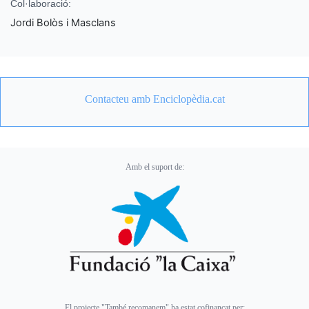
Col·laboració:
Jordi Bolòs i Masclans
Contacteu amb Enciclopèdia.cat
Amb el suport de:
El projecte "També recomanem" ha estat cofinançat per: