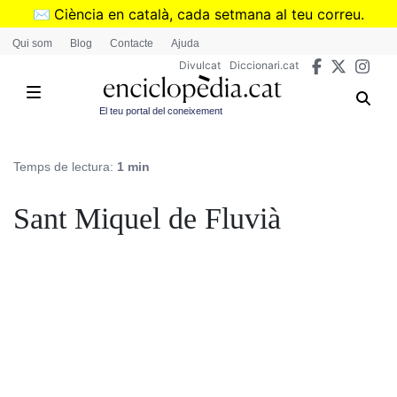
Vés
✉️
Ciència en català, cada setmana al teu correu.
al
➜
Subscriu-te al butlletí de Divulcat
.
Qui som
Blog
Contacte
Ajuda
contingut
Divulcat
Diccionari.cat
El teu portal del coneixement
Temps de lectura:
1 min
Sant Miquel de Fluvià