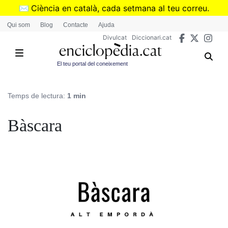
Vés
✉️
Ciència en català, cada setmana al teu correu.
al
➜
Subscriu-te al butlletí de Divulcat
.
Qui som
Blog
Contacte
Ajuda
contingut
Divulcat
Diccionari.cat
El teu portal del coneixement
Temps de lectura:
1 min
Bàscara