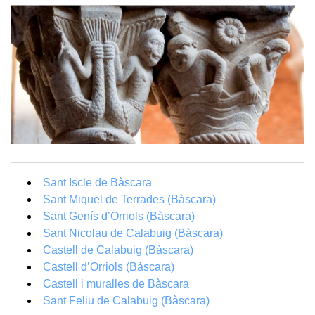
Sant Iscle de Bàscara
Sant Miquel de Terrades (Bàscara)
Sant Genís d’Orriols (Bàscara)
Sant Nicolau de Calabuig (Bàscara)
Castell de Calabuig (Bàscara)
Castell d’Orriols (Bàscara)
Castell i muralles de Bàscara
Sant Feliu de Calabuig (Bàscara)