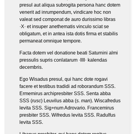
presul aut aliqua subrogita persona hanc dotem
venerit ad inrumpendum, vindicare hoc non
valeat sed componat de auro durissimo libras
·X· et insuper anethematis vinculo sciat se
obligatum, et in antea ista dotis firma et stabilis
permaneat omnique tempore.
Facta dotem vel donatione beati Saturnini almi
pressulis supris conlatarum ·IIII· kalendas
decembris.
Ego Wisadus presul, qui hanc dote rogavi
facere et testibus tradidi ad roborandum SSS.
Ermemirus archipresbiter SSS. Senta abba
SSS (
rusc
) Leuvilus abba (
s. man
). Wiscafredus
levita SSS. Sig+num Adrovario. Francemirus
presbiter SSS. Wifredus levita SSS. Radulfus
levita SSS.