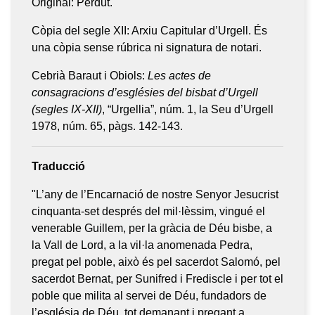
Original: Perdut.
Còpia del segle XII: Arxiu Capitular d’Urgell. És
una còpia sense rúbrica ni signatura de notari.
Cebrià Baraut i Obiols:
Les actes de
consagracions d’esglésies del bisbat d’Urgell
(segles IX-XII)
, “Urgellia”, núm. 1, la Seu d’Urgell
1978, núm. 65, pàgs. 142-143.
Traducció
"L’any de l’Encarnació de nostre Senyor Jesucrist
cinquanta-set després del mil·lèssim, vingué el
venerable Guillem, per la gràcia de Déu bisbe, a
la Vall de Lord, a la vil·la anomenada Pedra,
pregat pel poble, això és pel sacerdot Salomó, pel
sacerdot Bernat, per Sunifred i Frediscle i per tot el
poble que milita al servei de Déu, fundadors de
l’església de Déu, tot demanant i pregant a