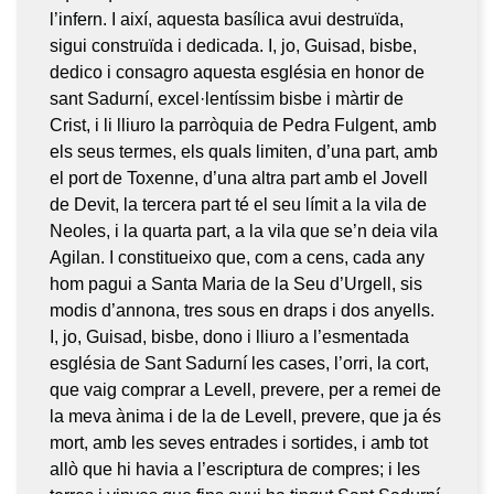
l’infern. I així, aquesta basílica avui destruïda,
sigui construïda i dedicada. I, jo, Guisad, bisbe,
dedico i consagro aquesta església en honor de
sant Sadurní, excel·lentíssim bisbe i màrtir de
Crist, i li lliuro la parròquia de Pedra Fulgent, amb
els seus termes, els quals limiten, d’una part, amb
el port de Toxenne, d’una altra part amb el Jovell
de Devit, la tercera part té el seu límit a la vila de
Neoles, i la quarta part, a la vila que se’n deia vila
Agilan. I constitueixo que, com a cens, cada any
hom pagui a Santa Maria de la Seu d’Urgell, sis
modis d’annona, tres sous en draps i dos anyells.
I, jo, Guisad, bisbe, dono i lliuro a l’esmentada
església de Sant Sadurní les cases, l’orri, la cort,
que vaig comprar a Levell, prevere, per a remei de
la meva ànima i de la de Levell, prevere, que ja és
mort, amb les seves entrades i sortides, i amb tot
allò que hi havia a l’escriptura de compres; i les