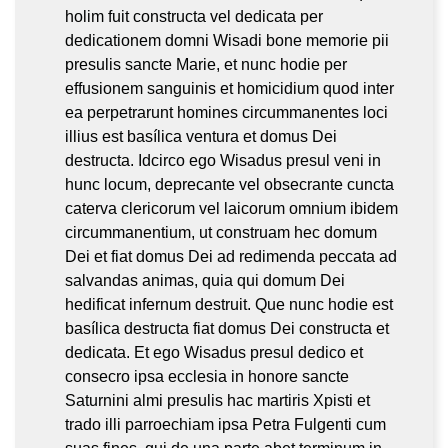
holim fuit constructa vel dedicata per
dedicationem domni Wisadi bone memorie pii
presulis sancte Marie, et nunc hodie per
effusionem sanguinis et homicidium quod inter
ea perpetrarunt homines circummanentes loci
illius est basílica ventura et domus Dei
destructa. Idcirco ego Wisadus presul veni in
hunc locum, deprecante vel obsecrante cuncta
caterva clericorum vel laicorum omnium ibidem
circummanentium, ut construam hec domum
Dei et fiat domus Dei ad redimenda peccata ad
salvandas animas, quia qui domum Dei
hedificat infernum destruit. Que nunc hodie est
basílica destructa fiat domus Dei constructa et
dedicata. Et ego Wisadus presul dedico et
consecro ipsa ecclesia in honore sancte
Saturnini almi presulis hac martiris Xpisti et
trado illi parroechiam ipsa Petra Fulgenti cum