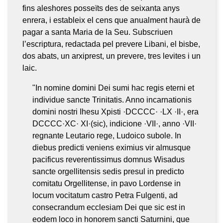
fins aleshores posseïts des de seixanta anys
enrera, i estableix el cens que anualment haurà de
pagar a santa Maria de la Seu. Subscriuen
l’escriptura, redactada pel prevere Libani, el bisbe,
dos abats, un arxiprest, un prevere, tres levites i un
laic.
"In nomine domini Dei sumi hac regis eterni et
individue sancte Trinitatis. Anno incarnationis
domini nostri Ihesu Xpisti ·DCCCC· ·LX ·II·, era
DCCCC·XC· XI·(sic), indicione ·VII·, anno ·VII·
regnante Leutario rege, Ludoico subole. In
diebus predicti veniens eximius vir almusque
pacificus reverentissimus domnus Wisadus
sancte orgellitensis sedis presul in predicto
comitatu Orgellitense, in pavo Lordense in
locum vocitatum castro Petra Fulgenti, ad
consecrandum ecclesiam Dei que sic est in
eodem loco in honorem sancti Saturnini, que