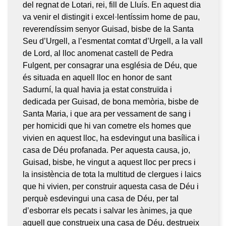
del regnat de Lotari, rei, fill de Lluís. En aquest dia
va venir el distingit i excel·lentíssim home de pau,
reverendíssim senyor Guisad, bisbe de la Santa
Seu d’Urgell, a l’esmentat comtat d’Urgell, a la vall
de Lord, al lloc anomenat castell de Pedra
Fulgent, per consagrar una església de Déu, que
és situada en aquell lloc en honor de sant
Sadurní, la qual havia ja estat construïda i
dedicada per Guisad, de bona memòria, bisbe de
Santa Maria, i que ara per vessament de sang i
per homicidi que hi van cometre els homes que
vivien en aquest lloc, ha esdevingut una basílica i
casa de Déu profanada. Per aquesta causa, jo,
Guisad, bisbe, he vingut a aquest lloc per precs i
la insistència de tota la multitud de clergues i laics
que hi vivien, per construir aquesta casa de Déu i
perquè esdevingui una casa de Déu, per tal
d’esborrar els pecats i salvar les ànimes, ja que
aquell que construeix una casa de Déu, destrueix