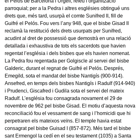
el Pelós de Barcelona i Urgell, reféu l’organització
parroquial; per a la Pedra i altres esglésies obtingué uns
drets que, més tard, usurpà el comte Sunifred II, fill de
Guifré el Pelós. Fou vers l’any 948, que el bisbe Gisad II
reclamà la restitució dels drets usurpats per Sunifred,
acudint al dret de possessió que demostrà en una relació
detallada i exhaustiva de tots els sacerdots que havien
regentat l’església i dels bisbes que els havien nomenat.
La Pedra fou regentada per Golgiscle al servei del bisbe
Galderic, durant el regnat de Guifré el Pelós. Després,
Emegild, sota el mandat del bisbe Nantigís (900-914).
Ansefred, en temps dels bisbes Nantigís i Radulf (914-940)
i Prudenci, Giscafred i Gudila sota el servei del mateix
Radulf. L’església fou consagrada novament el 29 de
novembre de 962 pel bisbe Gisad. El motiu d’aquesta nova
reconciliació fou el vessament de sang i l’homicidi que hi
perpetraren els mateixos veïns. El temple havia estat
consagrat pel bisbe Guisad I (857-872). Més tard el bisbe
sant Ermengol la cedí en el seu testament (1035) a Santa