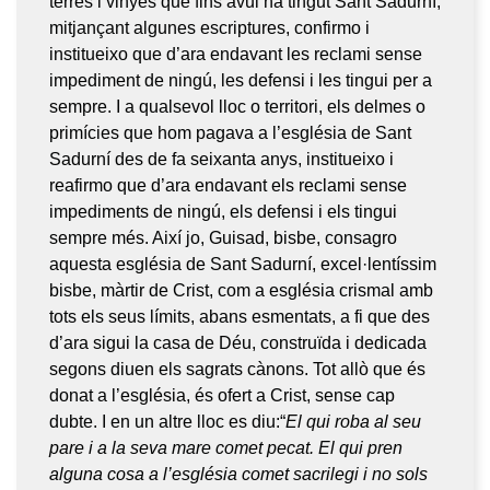
terres i vinyes que fins avui ha tingut Sant Sadurní,
mitjançant algunes escriptures, confirmo i
institueixo que d’ara endavant les reclami sense
impediment de ningú, les defensi i les tingui per a
sempre. I a qualsevol lloc o territori, els delmes o
primícies que hom pagava a l’església de Sant
Sadurní des de fa seixanta anys, institueixo i
reafirmo que d’ara endavant els reclami sense
impediments de ningú, els defensi i els tingui
sempre més. Així jo, Guisad, bisbe, consagro
aquesta església de Sant Sadurní, excel·lentíssim
bisbe, màrtir de Crist, com a església crismal amb
tots els seus límits, abans esmentats, a fi que des
d’ara sigui la casa de Déu, construïda i dedicada
segons diuen els sagrats cànons. Tot allò que és
donat a l’església, és ofert a Crist, sense cap
dubte. I en un altre lloc es diu:“
El qui roba al seu
pare i a la seva mare comet pecat. El qui pren
alguna cosa a l’església comet sacrilegi i no sols