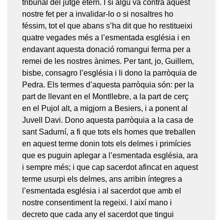
tribunal del jutge etern. I si algú va contra aquest
nostre fet per a invalidar-lo o si nosaltres ho
féssim, tot el que abans s’ha dit que ho restitueixi
quatre vegades més a l’esmentada església i en
endavant aquesta donació romangui ferma per a
remei de les nostres ànimes. Per tant, jo, Guillem,
bisbe, consagro l’església i li dono la parròquia de
Pedra. Els termes d’aquesta parròquia són: per la
part de llevant en el Montllebre, a la part de cerç
en el Pujol alt, a migjorn a Besiers, i a ponent al
Juvell Davi. Dono aquesta parròquia a la casa de
sant Sadurní, a fi que tots els homes que treballen
en aquest terme donin tots els delmes i primícies
que es puguin aplegar a l’esmentada església, ara
i sempre més; i que cap sacerdot afincat en aquest
terme usurpi els delmes, ans arribin íntegres a
l’esmentada església i al sacerdot que amb el
nostre consentiment la regeixi. I així mano i
decreto que cada any el sacerdot que tingui