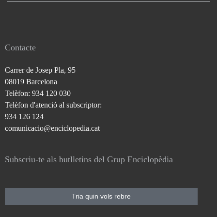
Contacte
Carrer de Josep Pla, 95
08019 Barcelona
Telèfon: 934 120 030
Telèfon d'atenció al subscriptor:
934 126 124
comunicacio@enciclopedia.cat
Subscriu-te als butlletins del Grup Enciclopèdia
Tria quin vols rebre