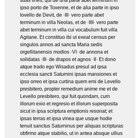
suas fines, qui de una parte abet terminum in
ipso porto de Toxenne, et de alia parte in ipso
Iovello de Devit, de ·III· vero parte abet
terminum in villa Neolas, et de ·IIII· vero parte
abet terminum in villa cui vocabulum fuit villa
Agitane. Et constituo ibi ut exeat census per
singulos annos ad sancta Maria sedis
orgellitanensis modios ·VI· de annona et
solidatas ·III· de drapos et agnos ·II· Et dono
atque trado ego Wisadus presul ad ipsa
ecclesia sancti Saturnini ipsas mansiones et
ipso orreo et ipsa curtina quem emi de Levello
presbitero, propter remedium anime me et de
Levello presbitero, qui fuit quondam, cum
illorum exio et regresio et illorum superposita
sicut in ipsa scriptura emptionis resonat; et
ipsas terras et ipsa vinea que usque hodie
tenuit sanctus Saturninus per aliquas scripturas
obfirmo atque stabilio, ut in antea absque ullius