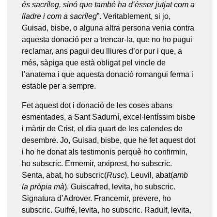
és sacríleg, sinó que també ha d’ésser jutjat com a
lladre i com a sacríleg
”. Veritablement, si jo,
Guisad, bisbe, o alguna altra persona venia contra
aquesta donació per a trencar-la, que no ho pugui
reclamar, ans pagui deu lliures d’or pur i que, a
més, sàpiga que està obligat pel vincle de
l’anatema i que aquesta donació romangui ferma i
estable per a sempre.
Fet aquest dot i donació de les coses abans
esmentades, a Sant Sadurní, excel·lentíssim bisbe
i màrtir de Crist, el dia quart de les calendes de
desembre. Jo, Guisad, bisbe, que he fet aquest dot
i ho he donat als testimonis perquè ho confirmin,
ho subscric. Ermemir, arxiprest, ho subscric.
Senta, abat, ho subscric(
Rusc
). Leuvil, abat(
amb
la pròpia mà
). Guiscafred, levita, ho subscric.
Signatura d’Adrover. Francemir, prevere, ho
subscric. Guifré, levita, ho subscric. Radulf, levita,