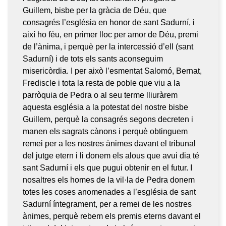
Guillem, bisbe per la gràcia de Déu, que
consagrés l’església en honor de sant Sadurní, i
així ho féu, en primer lloc per amor de Déu, premi
de l’ànima, i perquè per la intercessió d’ell (sant
Sadurní) i de tots els sants aconseguim
misericòrdia. I per això l’esmentat Salomó, Bernat,
Frediscle i tota la resta de poble que viu a la
parròquia de Pedra o al seu terme lliuràrem
aquesta església a la potestat del nostre bisbe
Guillem, perquè la consagrés segons decreten i
manen els sagrats cànons i perquè obtinguem
remei per a les nostres ànimes davant el tribunal
del jutge etern i li donem els alous que avui dia té
sant Sadurní i els que pugui obtenir en el futur. I
nosaltres els homes de la vil·la de Pedra donem
totes les coses anomenades a l’església de sant
Sadurní íntegrament, per a remei de les nostres
ànimes, perquè rebem els premis eterns davant el