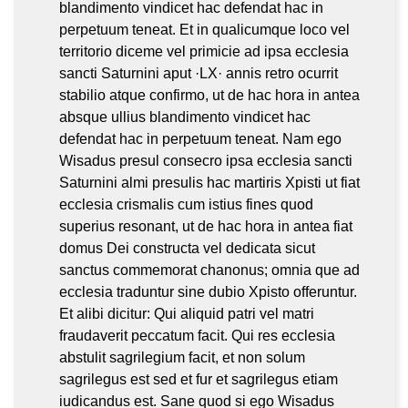
blandimento vindicet hac defendat hac in
perpetuum teneat. Et in qualicumque loco vel
territorio diceme vel primicie ad ipsa ecclesia
sancti Saturnini aput ·LX· annis retro ocurrit
stabilio atque confirmo, ut de hac hora in antea
absque ullius blandimento vindicet hac
defendat hac in perpetuum teneat. Nam ego
Wisadus presul consecro ipsa ecclesia sancti
Saturnini almi presulis hac martiris Xpisti ut fiat
ecclesia crismalis cum istius fines quod
superius resonant, ut de hac hora in antea fiat
domus Dei constructa vel dedicata sicut
sanctus commemorat chanonus; omnia que ad
ecclesia traduntur sine dubio Xpisto offeruntur.
Et alibi dicitur: Qui aliquid patri vel matri
fraudaverit peccatum facit. Qui res ecclesia
abstulit sagrilegium facit, et non solum
sagrilegus est sed et fur et sagrilegus etiam
iudicandus est. Sane quod si ego Wisadus