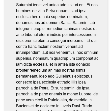
Saturnini tenet vel antea adquisituri erit. Et nos
homines de villa Petra donamus ad ipsa
ecclesia hec omnia superius nominatum,
donamus nos ad domum Sancti Saturnini, ab
integrum, propter remedium animas nostras ut
ante tribunal eterni indicis per intercessionem
eius premia eterna conseguí mereamur. Et qui
contra hanc factum nostrum venerit ad
inrumpendum, aut nos venerimus, hoc omnium
superius, nominatum quadruplum componat ad
iam dicta ecclesia, et in antea ista donacio
propter remedium animas nostras firmis
permaneant. Ideo ego Guilelmus episcopus
consecro ipsa ecclesia et trado illis ipsa
parrochia de Petra. Et sunt termini de ipsa
parrochia de parte orientis in monte Lupore, de
parte vero circii in Puiolo alto, de meridie in
Baciers et de occidero in Iuvels Davi. Trado