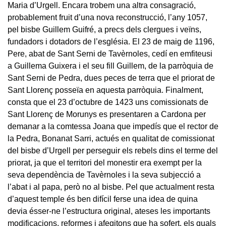
Maria d’Urgell. Encara trobem una altra consagració,
probablement fruit d’una nova reconstrucció, l’any 1057,
pel bisbe Guillem Guifré, a precs dels clergues i veïns,
fundadors i dotadors de l’església. El 23 de maig de 1196,
Pere, abat de Sant Serni de Tavèrnoles, cedí en emfiteusi
a Guillema Guixera i el seu fill Guillem, de la parròquia de
Sant Serni de Pedra, dues peces de terra que el priorat de
Sant Llorenç posseïa en aquesta parròquia. Finalment,
consta que el 23 d’octubre de 1423 uns comissionats de
Sant Llorenç de Morunys es presentaren a Cardona per
demanar a la comtessa Joana que impedís que el rector de
la Pedra, Bonanat Sarri, actués en qualitat de comissionat
del bisbe d’Urgell per perseguir els rebels dins el terme del
priorat, ja que el territori del monestir era exempt per la
seva dependència de Tavèrnoles i la seva subjecció a
l’abat i al papa, però no al bisbe. Pel que actualment resta
d’aquest temple és ben difícil ferse una idea de quina
devia ésser-ne l’estructura original, ateses les importants
modificacions, reformes i afegitons que ha sofert, els quals