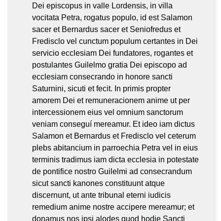
Dei episcopus in valle Lordensis, in villa
vocitata Petra, rogatus populo, id est Salamon
sacer et Bernardus sacer et Seniofredus et
Fredisclo vel cunctum populum certantes in Dei
servicio ecclesiam Dei fundatores, rogantes et
postulantes Guilelmo gratia Dei episcopo ad
ecclesiam consecrando in honore sancti
Saturnini, sicuti et fecit. In primis propter
amorem Dei et remuneracionem anime ut per
intercessionem eius vel omnium sanctorum
veniam conseguí mereamur. Et ideo iam dictus
Salamon et Bernardus et Fredisclo vel ceterum
plebs abitancium in parroechia Petra vel in eius
terminis tradimus iam dicta ecclesia in potestate
de pontifice nostro Guilelmi ad consecrandum
sicut sancti kanones constituunt atque
discernunt, ut ante tribunal eterni iudicis
remedium anime nostre accipere mereamur; et
donamus nos ipsi alodes quod hodie Sancti