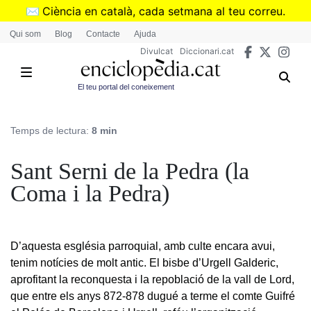
Vés
✉️
Ciència en català, cada setmana al teu correu.
al
➜
Subscriu-te al butlletí de Divulcat
.
Qui som
Blog
Contacte
Ajuda
contingut
Divulcat
Diccionari.cat
El teu portal del coneixement
Temps de lectura:
8 min
Sant Serni de la Pedra (la
Coma i la Pedra)
D’aquesta església parroquial, amb culte encara avui,
tenim notícies de molt antic. El bisbe d’Urgell Galderic,
aprofitant la reconquesta i la repoblació de la vall de Lord,
que entre els anys 872-878 dugué a terme el comte Guifré