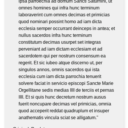
ipsa parroechia ad domum Sancti Saturnini, ut
omnes homines qui infra hunc terminum
laboraverint cum omnes decimas et primicias
quod nominari possint homo ad iam dicta
ecclesia semper occurrant deinceps in antea; et
nullus sacerdos infra hunc terminum
constitutum decimas usurpet set integras
perveniant ad iam dictam ecclesiam et ad
sacerdotem qui per nostrum consensum ea
regerit. Et sic iubeo atque discerno ut, per
singulos annos, omnis sacerdos qui ista
ecclesia cum iam dicta parrochia tenuerit
solvere faciat in servicio episcopi Sancte Marie
Orgellitane sedis medias IIII de terciis et pernas
IIII. Et si quis hunc decretum nostrum ausus
fuerit noncupare decimas vel primicias, omnia
quod acceperit reddat quadruplum et insuper
anathematis vincula sciat se alligatum."