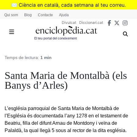
Vés
✉️
Ciència en català, cada setmana al teu correu.
al
➜
Subscriu-te al butlletí de Divulcat
.
Qui som
Blog
Contacte
Ajuda
contingut
Divulcat
Diccionari.cat
El teu portal del coneixement
Temps de lectura:
1 min
Santa Maria de Montalbà (els
Banys d’Arles)
L’església parroquial de Santa Maria de Montalbà de
l’Església és documentada l’any 1278 en el testament de
Beatriu, filla del difunt Arnau de Montdony i veïna de
Palaldà, la qual llegà 5 sous al rector de la dita església.