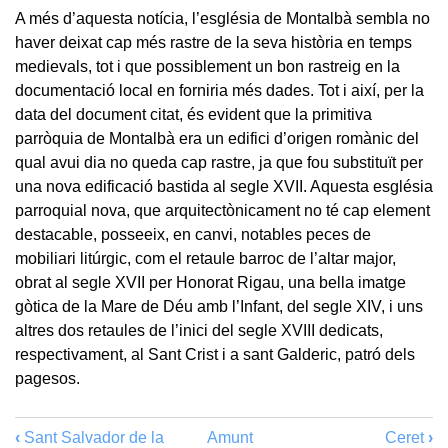
A més d’aquesta notícia, l’església de Montalbà sembla no
haver deixat cap més rastre de la seva història en temps
medievals, tot i que possiblement un bon rastreig en la
documentació local en forniria més dades. Tot i així, per la
data del document citat, és evident que la primitiva
parròquia de Montalbà era un edifici d’origen romànic del
qual avui dia no queda cap rastre, ja que fou substituït per
una nova edificació bastida al segle XVII. Aquesta església
parroquial nova, que arquitectònicament no té cap element
destacable, posseeix, en canvi, notables peces de
mobiliari litúrgic, com el retaule barroc de l’altar major,
obrat al segle XVII per Honorat Rigau, una bella imatge
gòtica de la Mare de Déu amb l’Infant, del segle XIV, i uns
altres dos retaules de l’inici del segle XVIII dedicats,
respectivament, al Sant Crist i a sant Galderic, patró dels
pagesos.
‹
Sant Salvador de la
Amunt
Ceret
›