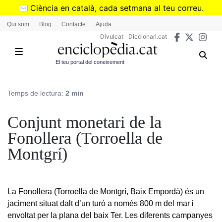
Vés
✉️
Ciència en català, cada setmana al teu correu.
al
➜
Subscriu-te al butlletí de Divulcat
.
Qui som
Blog
Contacte
Ajuda
contingut
Divulcat
Diccionari.cat
El teu portal del coneixement
Temps de lectura:
2 min
Conjunt monetari de la
Fonollera (Torroella de
Montgrí)
La Fonollera (Torroella de Montgrí, Baix Empordà) és un
jaciment situat dalt d’un turó a només 800 m del mar i
envoltat per la plana del baix Ter. Les diferents campanyes