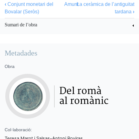
‹
Conjunt monetari del
Amunt
La ceràmica de l’antiguitat
Bovalar (Seròs)
tardana
›
Sumari de l’obra
Metadades
Obra
Col·laboració:
Teresa Marot i Salsas-Antoni Roviras