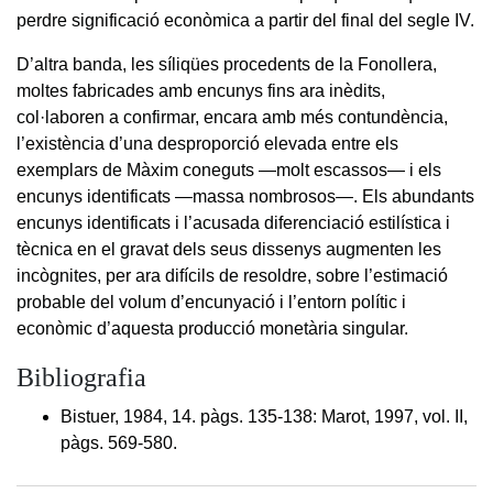
perdre significació econòmica a partir del final del segle IV.
D’altra banda, les síliqües procedents de la Fonollera,
moltes fabricades amb encunys fins ara inèdits,
col·laboren a confirmar, encara amb més contundència,
l’existència d’una desproporció elevada entre els
exemplars de Màxim coneguts —molt escassos— i els
encunys identificats —massa nombrosos—. Els abundants
encunys identificats i l’acusada diferenciació estilística i
tècnica en el gravat dels seus dissenys augmenten les
incògnites, per ara difícils de resoldre, sobre l’estimació
probable del volum d’encunyació i l’entorn polític i
econòmic d’aquesta producció monetària singular.
Bibliografia
Bistuer, 1984, 14. pàgs. 135-138: Marot, 1997, vol. II,
pàgs. 569-580.