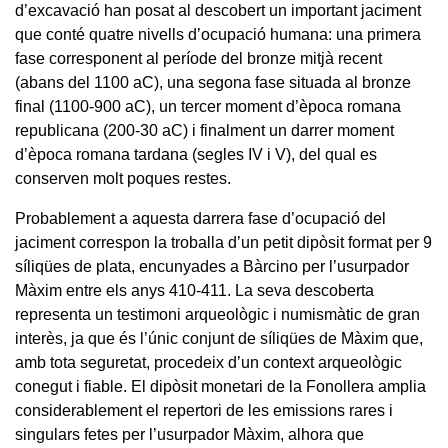
d’excavació han posat al descobert un important jaciment
que conté quatre nivells d’ocupació humana: una primera
fase corresponent al període del bronze mitjà recent
(abans del 1100 aC), una segona fase situada al bronze
final (1100-900 aC), un tercer moment d’època romana
republicana (200-30 aC) i finalment un darrer moment
d’època romana tardana (segles IV i V), del qual es
conserven molt poques restes.
Probablement a aquesta darrera fase d’ocupació del
jaciment correspon la troballa d’un petit dipòsit format per 9
síliqües de plata, encunyades a Bàrcino per l’usurpador
Màxim entre els anys 410-411. La seva descoberta
representa un testimoni arqueològic i numismàtic de gran
interès, ja que és l’únic conjunt de síliqües de Màxim que,
amb tota seguretat, procedeix d’un context arqueològic
conegut i fiable. El dipòsit monetari de la Fonollera amplia
considerablement el repertori de les emissions rares i
singulars fetes per l’usurpador Màxim, alhora que