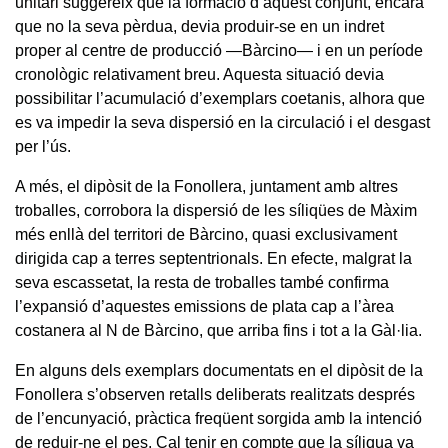
unitari suggereix que la formació d’aquest conjunt, encara
que no la seva pèrdua, devia produir-se en un indret
proper al centre de producció —Bàrcino— i en un període
cronològic relativament breu. Aquesta situació devia
possibilitar l’acumulació d’exemplars coetanis, alhora que
es va impedir la seva dispersió en la circulació i el desgast
per l’ús.
A més, el dipòsit de la Fonollera, juntament amb altres
troballes, corrobora la dispersió de les síliqües de Màxim
més enllà del territori de Bàrcino, quasi exclusivament
dirigida cap a terres septentrionals. En efecte, malgrat la
seva escassetat, la resta de troballes també confirma
l’expansió d’aquestes emissions de plata cap a l’àrea
costanera al N de Bàrcino, que arriba fins i tot a la Gàl·lia.
En alguns dels exemplars documentats en el dipòsit de la
Fonollera s’observen retalls deliberats realitzats després
de l’encunyació, pràctica freqüent sorgida amb la intenció
de reduir-ne el pes. Cal tenir en compte que la síliqua va