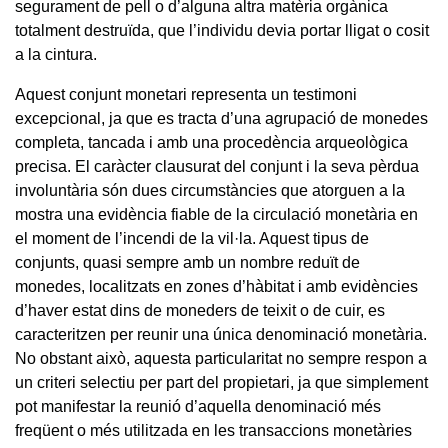
segurament de pell o d’alguna altra matèria orgànica
totalment destruïda, que l’individu devia portar lligat o cosit
a la cintura.
Aquest conjunt monetari representa un testimoni
excepcional, ja que es tracta d’una agrupació de monedes
completa, tancada i amb una procedència arqueològica
precisa. El caràcter clausurat del conjunt i la seva pèrdua
involuntària són dues circumstàncies que atorguen a la
mostra una evidència fiable de la circulació monetària en
el moment de l’incendi de la vil·la. Aquest tipus de
conjunts, quasi sempre amb un nombre reduït de
monedes, localitzats en zones d’hàbitat i amb evidències
d’haver estat dins de moneders de teixit o de cuir, es
caracteritzen per reunir una única denominació monetària.
No obstant això, aquesta particularitat no sempre respon a
un criteri selectiu per part del propietari, ja que simplement
pot manifestar la reunió d’aquella denominació més
freqüent o més utilitzada en les transaccions monetàries