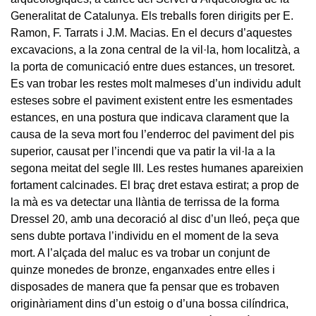
Generalitat de Catalunya. Els treballs foren dirigits per E.
Ramon, F. Tarrats i J.M. Macias. En el decurs d’aquestes
excavacions, a la zona central de la vil·la, hom localitzà, a
la porta de comunicació entre dues estances, un tresoret.
Es van trobar les restes molt malmeses d’un individu adult
esteses sobre el paviment existent entre les esmentades
estances, en una postura que indicava clarament que la
causa de la seva mort fou l’enderroc del paviment del pis
superior, causat per l’incendi que va patir la vil·la a la
segona meitat del segle III. Les restes humanes apareixien
fortament calcinades. El braç dret estava estirat; a prop de
la mà es va detectar una llàntia de terrissa de la forma
Dressel 20, amb una decoració al disc d’un lleó, peça que
sens dubte portava l’individu en el moment de la seva
mort. A l’alçada del maluc es va trobar un conjunt de
quinze monedes de bronze, enganxades entre elles i
disposades de manera que fa pensar que es trobaven
originàriament dins d’un estoig o d’una bossa cilíndrica,