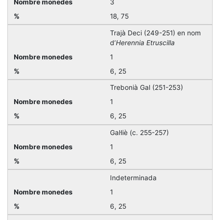
3
18, 75
Trajà Deci (249-251) en nom
d’
Herennia Etruscilla
1
6, 25
Trebonià Gal (251-253)
1
6, 25
Gal·liè (c. 255-257)
1
6, 25
Indeterminada
1
6, 25