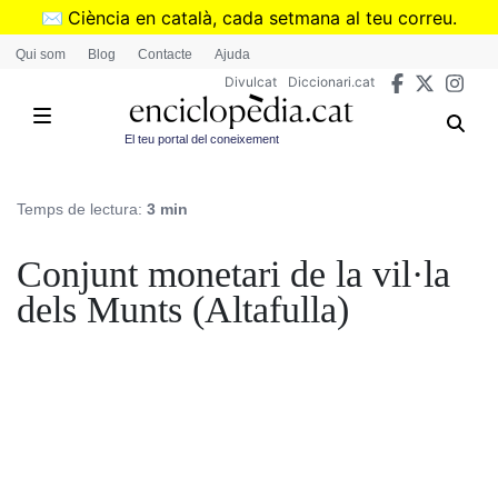
Vés
✉️
Ciència en català, cada setmana al teu correu.
al
➜
Subscriu-te al butlletí de Divulcat
.
Qui som
Blog
Contacte
Ajuda
contingut
Divulcat
Diccionari.cat
El teu portal del coneixement
Temps de lectura:
3 min
Conjunt monetari de la vil·la
dels Munts (Altafulla)