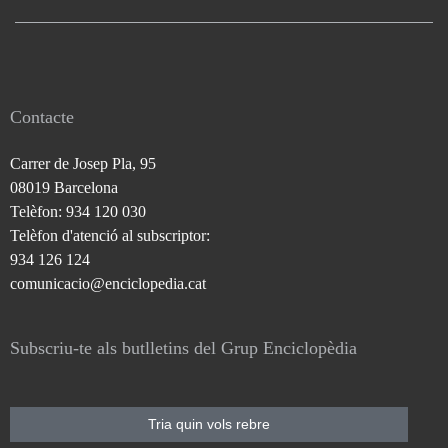
Contacte
Carrer de Josep Pla, 95
08019 Barcelona
Telèfon: 934 120 030
Telèfon d'atenció al subscriptor:
934 126 124
comunicacio@enciclopedia.cat
Subscriu-te als butlletins del Grup Enciclopèdia
Tria quin vols rebre