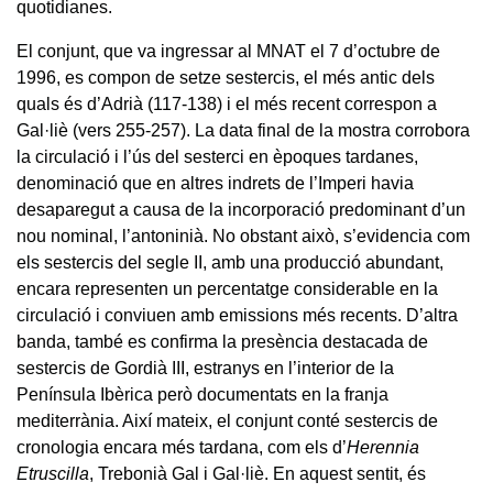
quotidianes.
El conjunt, que va ingressar al MNAT el 7 d’octubre de
1996, es compon de setze sestercis, el més antic dels
quals és d’Adrià (117-138) i el més recent correspon a
Gal·liè (vers 255-257). La data final de la mostra corrobora
la circulació i l’ús del sesterci en èpoques tardanes,
denominació que en altres indrets de l’Imperi havia
desaparegut a causa de la incorporació predominant d’un
nou nominal, l’antoninià. No obstant això, s’evidencia com
els sestercis del segle II, amb una producció abundant,
encara representen un percentatge considerable en la
circulació i conviuen amb emissions més recents. D’altra
banda, també es confirma la presència destacada de
sestercis de Gordià III, estranys en l’interior de la
Península Ibèrica però documentats en la franja
mediterrània. Així mateix, el conjunt conté sestercis de
cronologia encara més tardana, com els d’
Herennia
Etruscilla
, Trebonià Gal i Gal·liè. En aquest sentit, és