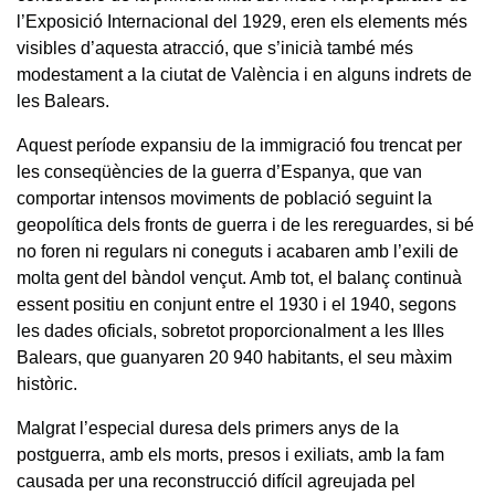
l’Exposició Internacional del 1929, eren els elements més
visibles d’aquesta atracció, que s’inicià també més
modestament a la ciutat de València i en alguns indrets de
les Balears.
Aquest període expansiu de la immigració fou trencat per
les conseqüències de la guerra d’Espanya, que van
comportar intensos moviments de població seguint la
geopolítica dels fronts de guerra i de les rereguardes, si bé
no foren ni regulars ni coneguts i acabaren amb l’exili de
molta gent del bàndol vençut. Amb tot, el balanç continuà
essent positiu en conjunt entre el 1930 i el 1940, segons
les dades oficials, sobretot proporcionalment a les Illes
Balears, que guanyaren 20 940 habitants, el seu màxim
històric.
Malgrat l’especial duresa dels primers anys de la
postguerra, amb els morts, presos i exiliats, amb la fam
causada per una reconstrucció difícil agreujada pel