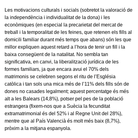
Les motivacions culturals i socials (sobretot la valoració de
la independència i individualitat de la dona) i les
econòmiques (en especial la precarietat del mercat de
treball i la temporalitat de les feines, que retenen els fills al
domicili familiar durant més temps que abans) són les que
millor expliquen aquest retard a l’hora de tenir un fill i la
baixa consegüent de la natalitat. No sembla tan
significativa, en canvi, la liberalització jurídica de les
formes familiars, ja que encara avui el 70% dels
matrimonis se celebren segons el ritu de l’Església
catòlica i tan sols una mica més de l’11% dels fills són de
dones no casades legalment; aquest percentatge és més
alt a les Balears (14,8%), potser pel pes de la població
estrangera (fixem-nos que a Suècia la fecunditat
extramatrimonial és del 52% i al Regne Unit del 28%),
mentre que al País Valencià és molt més baix (8,7%),
pròxim a la mitjana espanyola.