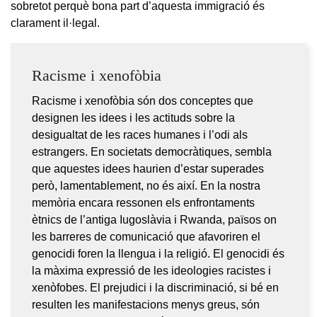
sobretot perquè bona part d’aquesta immigració és
clarament il·legal.
Racisme i xenofòbia
Racisme i xenofòbia són dos conceptes que
designen les idees i les actituds sobre la
desigualtat de les races humanes i l’odi als
estrangers. En societats democràtiques, sembla
que aquestes idees haurien d’estar superades
però, lamentablement, no és així. En la nostra
memòria encara ressonen els enfrontaments
ètnics de l’antiga Iugoslàvia i Rwanda, països on
les barreres de comunicació que afavoriren el
genocidi foren la llengua i la religió. El genocidi és
la màxima expressió de les ideologies racistes i
xenòfobes. El prejudici i la discriminació, si bé en
resulten les manifestacions menys greus, són