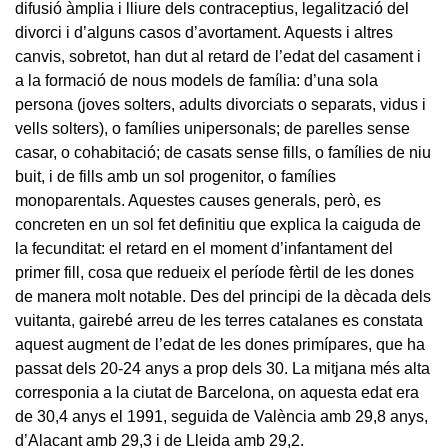
difusió àmplia i lliure dels contraceptius, legalització del
divorci i d’alguns casos d’avortament. Aquests i altres
canvis, sobretot, han dut al retard de l’edat del casament i
a la formació de nous models de família: d’una sola
persona (joves solters, adults divorciats o separats, vidus i
vells solters), o famílies unipersonals; de parelles sense
casar, o cohabitació; de casats sense fills, o famílies de niu
buit, i de fills amb un sol progenitor, o famílies
monoparentals. Aquestes causes generals, però, es
concreten en un sol fet definitiu que explica la caiguda de
la fecunditat: el retard en el moment d’infantament del
primer fill, cosa que redueix el període fèrtil de les dones
de manera molt notable. Des del principi de la dècada dels
vuitanta, gairebé arreu de les terres catalanes es constata
aquest augment de l’edat de les dones primípares, que ha
passat dels 20-24 anys a prop dels 30. La mitjana més alta
corresponia a la ciutat de Barcelona, on aquesta edat era
de 30,4 anys el 1991, seguida de València amb 29,8 anys,
d’Alacant amb 29,3 i de Lleida amb 29,2.