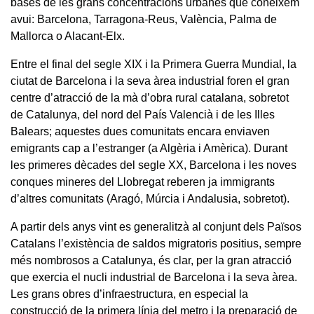
bases de les grans concentracions urbanes que coneixem
avui: Barcelona, Tarragona-Reus, València, Palma de
Mallorca o Alacant-Elx.
Entre el final del segle XIX i la Primera Guerra Mundial, la
ciutat de Barcelona i la seva àrea industrial foren el gran
centre d’atracció de la mà d’obra rural catalana, sobretot
de Catalunya, del nord del País Valencià i de les Illes
Balears; aquestes dues comunitats encara enviaven
emigrants cap a l’estranger (a Algèria i Amèrica). Durant
les primeres dècades del segle XX, Barcelona i les noves
conques mineres del Llobregat reberen ja immigrants
d’altres comunitats (Aragó, Múrcia i Andalusia, sobretot).
A partir dels anys vint es generalitzà al conjunt dels Països
Catalans l’existència de saldos migratoris positius, sempre
més nombrosos a Catalunya, és clar, per la gran atracció
que exercia el nucli industrial de Barcelona i la seva àrea.
Les grans obres d’infraestructura, en especial la
construcció de la primera línia del metro i la preparació de