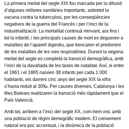
La primera meitat del segle XIX fou marcada per la difusió
d’algunes millores sanitàries importants, sobretot la
vacuna contra la tuberculosi, per les conseqüències
negatives de la guerra del Francès i per l’inici de la
industrialització. La mortalitat continuà minvant, ara fins i
tot la infantil, i les principals causes de mort es degueren a
malalties de l’aparell digestiu, que trencaren el predomini
de les malalties de les vies respiratòries. Durant la segona
meitat del segle es completà la transició demogràfica, amb
l’inici de la davallada de les taxes de natalitat. Així, si entre
el 1861 i el 1865 naixien 38 infants per cada 1 000
habitants, els darrers cinc anys del segle XIX la xifra
s’havia reduït al 30‰. Per causes diverses, Catalunya i les
Illes Balears realitzaren la transició més ràpidament que el
País Valencià.
Amb tot, arribem a l’inici del segle XX, com hem vist, amb
una població de règim demogràfic modern. El creixement
natural era poc accentuat, i la dinàmica de la població