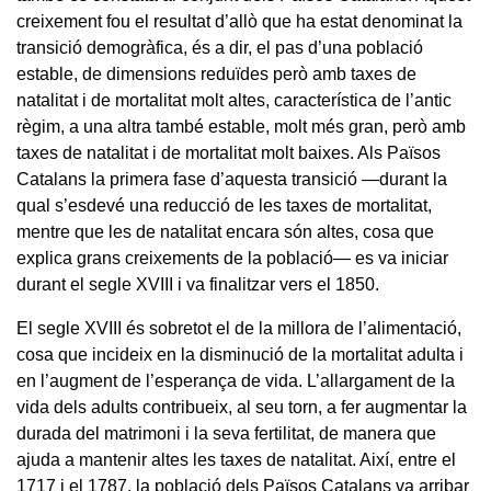
creixement fou el resultat d’allò que ha estat denominat la
transició demogràfica, és a dir, el pas d’una població
estable, de dimensions reduïdes però amb taxes de
natalitat i de mortalitat molt altes, característica de l’antic
règim, a una altra també estable, molt més gran, però amb
taxes de natalitat i de mortalitat molt baixes. Als Països
Catalans la primera fase d’aquesta transició —durant la
qual s’esdevé una reducció de les taxes de mortalitat,
mentre que les de natalitat encara són altes, cosa que
explica grans creixements de la població— es va iniciar
durant el segle XVIII i va finalitzar vers el 1850.
El segle XVIII és sobretot el de la millora de l’alimentació,
cosa que incideix en la disminució de la mortalitat adulta i
en l’augment de l’esperança de vida. L’allargament de la
vida dels adults contribueix, al seu torn, a fer augmentar la
durada del matrimoni i la seva fertilitat, de manera que
ajuda a mantenir altes les taxes de natalitat. Així, entre el
1717 i el 1787, la població dels Països Catalans va arribar