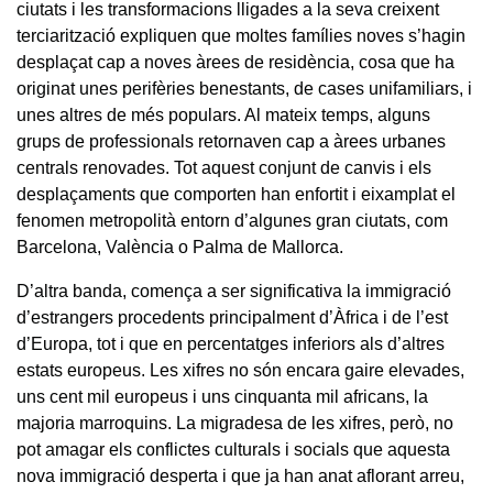
ciutats i les transformacions lligades a la seva creixent
terciarització expliquen que moltes famílies noves s’hagin
desplaçat cap a noves àrees de residència, cosa que ha
originat unes perifèries benestants, de cases unifamiliars, i
unes altres de més populars. Al mateix temps, alguns
grups de professionals retornaven cap a àrees urbanes
centrals renovades. Tot aquest conjunt de canvis i els
desplaçaments que comporten han enfortit i eixamplat el
fenomen metropolità entorn d’algunes gran ciutats, com
Barcelona, València o Palma de Mallorca.
D’altra banda, comença a ser significativa la immigració
d’estrangers procedents principalment d’Àfrica i de l’est
d’Europa, tot i que en percentatges inferiors als d’altres
estats europeus. Les xifres no són encara gaire elevades,
uns cent mil europeus i uns cinquanta mil africans, la
majoria marroquins. La migradesa de les xifres, però, no
pot amagar els conflictes culturals i socials que aquesta
nova immigració desperta i que ja han anat aflorant arreu,