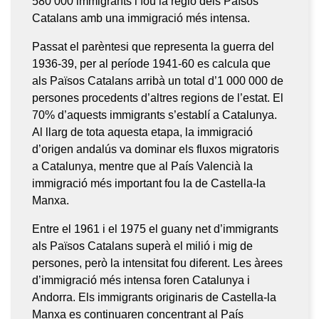
580 000 immigrants i fou la regió dels Països
Catalans amb una immigració més intensa.
Passat el parèntesi que representa la guerra del
1936-39, per al període 1941-60 es calcula que
als Països Catalans arribà un total d’1 000 000 de
persones procedents d’altres regions de l’estat. El
70% d’aquests immigrants s’establí a Catalunya.
Al llarg de tota aquesta etapa, la immigració
d’origen andalús va dominar els fluxos migratoris
a Catalunya, mentre que al País Valencià la
immigració més important fou la de Castella-la
Manxa.
Entre el 1961 i el 1975 el guany net d’immigrants
als Països Catalans superà el milió i mig de
persones, però la intensitat fou diferent. Les àrees
d’immigració més intensa foren Catalunya i
Andorra. Els immigrants originaris de Castella-la
Manxa es continuaren concentrant al País