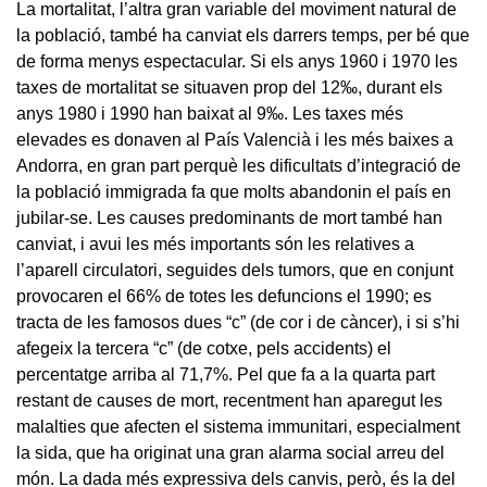
La mortalitat, l’altra gran variable del moviment natural de
la població, també ha canviat els darrers temps, per bé que
de forma menys espectacular. Si els anys 1960 i 1970 les
taxes de mortalitat se situaven prop del 12‰, durant els
anys 1980 i 1990 han baixat al 9‰. Les taxes més
elevades es donaven al País Valencià i les més baixes a
Andorra, en gran part perquè les dificultats d’integració de
la població immigrada fa que molts abandonin el país en
jubilar-se. Les causes predominants de mort també han
canviat, i avui les més importants són les relatives a
l’aparell circulatori, seguides dels tumors, que en conjunt
provocaren el 66% de totes les defuncions el 1990; es
tracta de les famosos dues “c” (de cor i de càncer), i si s’hi
afegeix la tercera “c” (de cotxe, pels accidents) el
percentatge arriba al 71,7%. Pel que fa a la quarta part
restant de causes de mort, recentment han aparegut les
malalties que afecten el sistema immunitari, especialment
la sida, que ha originat una gran alarma social arreu del
món. La dada més expressiva dels canvis, però, és la del