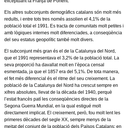
exceptuant la Franja de Ponent.
Els altres subconjunts demogràfics catalans són molt més
reduïts, i entre tots tres només assolien el 4,1% de la
població total el 1991. Es tracta de comunitats molt petites i
amb lògiques internes molt diferenciades, a conseqüència
del seu estatus geopolític també molt divers.
El subconjunt més gran és el de la Catalunya del Nord,
que el 1991 representava el 3,2% de la població total. La
seva proporció ha davallat molt en l’època censal
esmentada, ja que el 1857 era del 5,1%. De tota manera,
el fet més diferencial és el ritme del seu creixement. La
població de la Catalunya del Nord ha crescut sempre en
xifres absolutes, llevat de la dècada del 1940, perquè
l’estat francès patí les conseqüències directes de la
Segona Guerra Mundial, en la qual estigué molt
directament implicat. El creixement, però, fou molt lent les
primeres dècades del segle XX, sempre menys de la
meitat del conjunt de la població dels Països Catalans; en