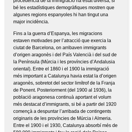
procedència de la immigració ha estat diversa, si
bé les estadístiques demogràfiques mostren que
algunes regions espanyoles hi han tingut una
major incidència.
Fins a la guerra d’Espanya, les migracions
estaven motivades per l’atracció que exercia la
ciutat de Barcelona, on arribaven immigrants
d’origen aragonès i del País Valencià i del sud de
la Península (Múrcia i les províncies d’Andalusia
oriental). Entre el 1860 i el 1900 la immigració
més important a Catalunya havia estat la d’origen
aragonès, sobretot del sector limítrof de la Franja
de Ponent. Posteriorment (del 1900 al 1936), la
població aragonesa continuà aportant el volum
més destacat d’immigrants, si bé a partir del 1920
començà a despuntar l’arribada de contingents
originaris de les províncies de Múrcia i Almeria.
Entre el 1900 i el 1930, Catalunya absorbí més de