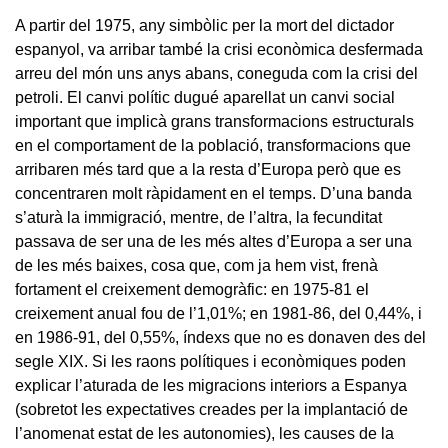
A partir del 1975, any simbòlic per la mort del dictador
espanyol, va arribar també la crisi econòmica desfermada
arreu del món uns anys abans, coneguda com la crisi del
petroli. El canvi polític dugué aparellat un canvi social
important que implicà grans transformacions estructurals
en el comportament de la població, transformacions que
arribaren més tard que a la resta d’Europa però que es
concentraren molt ràpidament en el temps. D’una banda
s’aturà la immigració, mentre, de l’altra, la fecunditat
passava de ser una de les més altes d’Europa a ser una
de les més baixes, cosa que, com ja hem vist, frenà
fortament el creixement demogràfic: en 1975-81 el
creixement anual fou de l’1,01%; en 1981-86, del 0,44%, i
en 1986-91, del 0,55%, índexs que no es donaven des del
segle XIX. Si les raons polítiques i econòmiques poden
explicar l’aturada de les migracions interiors a Espanya
(sobretot les expectatives creades per la implantació de
l’anomenat estat de les autonomies), les causes de la