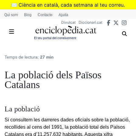
Vés
✉️
Ciència en català, cada setmana al teu correu.
al
➜
Subscriu-te al butlletí de Divulcat
.
Qui som
Blog
Contacte
Ajuda
contingut
Divulcat
Diccionari.cat
El teu portal del coneixement
Temps de lectura:
27 min
La població dels Països
Catalans
La població
Si consultem les darreres dades oficials sobre la població,
recollides al cens del 1991, la població total dels Països
Catalans era d’11.257.632 habitants. Aquesta xifra