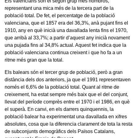
Els valencians són el segon grup més nombrós,
representant una mica més de la tercera part de la
població total. De fet, el percentatge de la població
valenciana, que el 1857 era del 36,3%, anà pujant fins el
1910, any en què inicià una davallada lenta fins el 1970,
que arribà al 33,7%; a partir d’aquest any inicià novament
una pujada fins al 34,8% actual. Aquest fet indica que la
població valenciana continua creixent i que ho fa a un
ritme més gran que la total.
Els balears són el tercer grup de població, però a gran
distància dels dos anteriors, ja que el 1991 representaven
només el 6,6% de la població total. Quant al ritme de
creixement, ha estat sempre més baix que el del conjunt,
llevat del període comprès entre el 1970 i el 1986, en què
el superà. En canvi, en els darrers quinquennis, la
població balear ha experimentat una davallada en xifres
absolutes, cosa que la diferencia clarament de tota la resta
de subconjunts demogràfics dels Països Catalans,