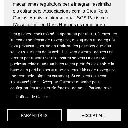
mecanismes reguladors per a integrar i assimilar
els estrangers. Associacions com la Creu Roja,
Caritas, Amnistia Internacional, SOS Racisme o
l’Associació Pro Drets Humans es preocupen
intensament de la problemàtica social i econòmica
Les galetes (cookies) són importants per a tu, influeixen en
d’aquests col·lectius i denuncien qualsevol actitud
la teva experiència de navegació, ens ajuden a protegir la
teva privacitat i permeten realitzar les peticions que ens
racista i xenòfoba. Als Països Catalans, ultra els
sol·licitis a través de la web. Utilitzem galetes pròpies i de
problemes tradicionals respecte als gitanos, han
tercers per a analitzar els nostres serveis i mostrar-te
començat d’aparèixer conductes xenòfobes arran
publicitat relacionada amb les teves preferències sobre la
de l’arribada de nous immigrants procedents de
base d’un perfil elaborat amb els teus hàbits de navegació
l’Amèrica Llatina o d’Àfrica.
(per exemple, pàgines visitades). Si consents la seva
instal·lació prem "Acceptar Galetes" o també pots
configurar les teves preferències prement "Paràmetres".
Política de Galetes
L’estructura per edat i sexe de la població
L’edat i el sexe de les persones que componen la població
PARÀMETRES
ACCEPT ALL
són uns elements clau per a conèixer la seva estructura i
evolució probable. Tant l’edat com el sexe influeixen de