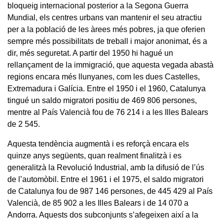
bloqueig internacional posterior a la Segona Guerra
Mundial, els centres urbans van mantenir el seu atractiu
per a la població de les àrees més pobres, ja que oferien
sempre més possibilitats de treball i major anonimat, és a
dir, més seguretat. A partir del 1950 hi hagué un
rellançament de la immigració, que aquesta vegada abastà
regions encara més llunyanes, com les dues Castelles,
Extremadura i Galícia. Entre el 1950 i el 1960, Catalunya
tingué un saldo migratori positiu de 469 806 persones,
mentre al País Valencià fou de 76 214 i a les Illes Balears
de 2 545.
Aquesta tendència augmentà i es reforçà encara els
quinze anys següents, quan realment finalitzà i es
generalitzà la Revolució Industrial, amb la difusió de l’ús
de l’automòbil. Entre el 1961 i el 1975, el saldo migratori
de Catalunya fou de 987 146 persones, de 445 429 al País
Valencià, de 85 902 a les Illes Balears i de 14 070 a
Andorra. Aquests dos subconjunts s’afegeixen així a la