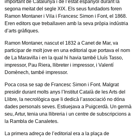
important de Catalunya i de l’estat espanyol durant la
segona meitat del segle XIX. Els seus fundadors foren
Ramon Montaner i Vila i Francesc Simon i Font, el 1868.
Eren editors que treballaven amb la seva pròpia indústria
d’arts gràfiques.
Ramon Montaner, nascut el 1832 a Canet de Mar, va
participar de molt jove en una editorial que portava el nom
de La Maravilla i en la qual hi havia també Lluís Tasso,
impressor, Pau Riera, llibreter i impressor, i Valentí
Domènech, també impressor.
Poca cosa se sap de Francesc Simon i Font. Malgrat
presidir durant molts anys l’Institut Català de les Arts del
Llibre, la necrològica que li dedicà l’associació no dóna
dades personals seves. Estiuejava a Puigcerdà. Un germà
seu, Artur, tenia una llibreria i un centre de subscripcions a
la Rambla de Canaletes.
La primera adreça de l’editorial era a la plaça de