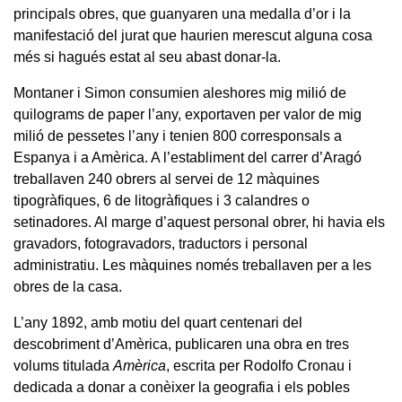
principals obres, que guanyaren una medalla d’or i la
manifestació del jurat que haurien merescut alguna cosa
més si hagués estat al seu abast donar-la.
Montaner i Simon consumien aleshores mig milió de
quilograms de paper l’any, exportaven per valor de mig
milió de pessetes l’any i tenien 800 corresponsals a
Espanya i a Amèrica. A l’establiment del carrer d’Aragó
treballaven 240 obrers al servei de 12 màquines
tipogràfiques, 6 de litogràfiques i 3 calandres o
setinadores. Al marge d’aquest personal obrer, hi havia els
gravadors, fotogravadors, traductors i personal
administratiu. Les màquines només treballaven per a les
obres de la casa.
L’any 1892, amb motiu del quart centenari del
descobriment d’Amèrica, publicaren una obra en tres
volums titulada
Amèrica
, escrita per Rodolfo Cronau i
dedicada a donar a conèixer la geografia i els pobles