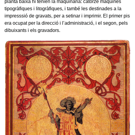
planta baixa hi tenien la maquinària: catorze màquines
tipogràfiques i litogràfiques, i també les destinades a la
impresssió de gravats, per a setinar i imprimir. El primer pis
era ocupat per la direcció i l’administració, i el segon, pels
dibuixants i els gravadors.