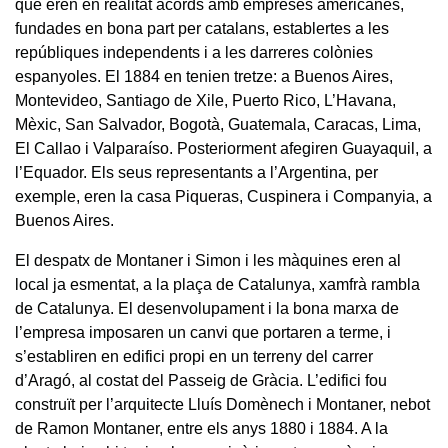
que eren en realitat acords amb empreses americanes,
fundades en bona part per catalans, establertes a les
repúbliques independents i a les darreres colònies
espanyoles. El 1884 en tenien tretze: a Buenos Aires,
Montevideo, Santiago de Xile, Puerto Rico, L’Havana,
Mèxic, San Salvador, Bogotà, Guatemala, Caracas, Lima,
El Callao i Valparaíso. Posteriorment afegiren Guayaquil, a
l’Equador. Els seus representants a l’Argentina, per
exemple, eren la casa Piqueras, Cuspinera i Companyia, a
Buenos Aires.
El despatx de Montaner i Simon i les màquines eren al
local ja esmentat, a la plaça de Catalunya, xamfrà rambla
de Catalunya. El desenvolupament i la bona marxa de
l’empresa imposaren un canvi que portaren a terme, i
s’establiren en edifici propi en un terreny del carrer
d’Aragó, al costat del Passeig de Gràcia. L’edifici fou
construït per l’arquitecte Lluís Domènech i Montaner, nebot
de Ramon Montaner, entre els anys 1880 i 1884. A la