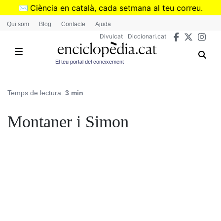
Vés
✉️
Ciència en català, cada setmana al teu correu.
al
➜
Subscriu-te al butlletí de Divulcat
.
Qui som
Blog
Contacte
Ajuda
contingut
Divulcat
Diccionari.cat
El teu portal del coneixement
Temps de lectura:
3 min
Montaner i Simon