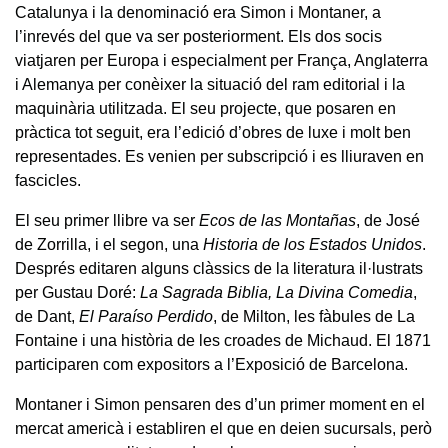
Catalunya i la denominació era Simon i Montaner, a
l’inrevés del que va ser posteriorment. Els dos socis
viatjaren per Europa i especialment per França, Anglaterra
i Alemanya per conèixer la situació del ram editorial i la
maquinària utilitzada. El seu projecte, que posaren en
pràctica tot seguit, era l’edició d’obres de luxe i molt ben
representades. Es venien per subscripció i es lliuraven en
fascicles.
El seu primer llibre va ser
Ecos de las Montañas
, de José
de Zorrilla, i el segon, una
Historia de los Estados Unidos
.
Després editaren alguns clàssics de la literatura il·lustrats
per Gustau Doré:
La Sagrada Biblia, La Divina Comedia
,
de Dant,
El Paraíso Perdido
, de Milton, les fàbules de La
Fontaine i una història de les croades de Michaud. El 1871
participaren com expositors a l’Exposició de Barcelona.
Montaner i Simon pensaren des d’un primer moment en el
mercat americà i establiren el que en deien sucursals, però