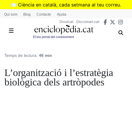
Vés
✉️
Ciència en català, cada setmana al teu correu.
al
➜
Subscriu-te al butlletí de Divulcat
.
Qui som
Blog
Contacte
Ajuda
contingut
Divulcat
Diccionari.cat
El teu portal del coneixement
Temps de lectura:
46 min
L’organització i l’estratègia
biològica dels artròpodes