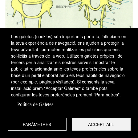
Les galetes (cookies) són importants per a tu, influeixen en
la teva experiència de navegació, ens ajuden a protegir la
teva privacitat i permeten realitzar les peticions que ens
sol·licitis a través de la web. Utilitzem galetes pròpies i de
Parts principals del cervell dels artròpodes
tercers per a analitzar els nostres serveis i mostrar-te
aràcnids (
A
) i insectes (
B
):
1
i
2
nervis dels
publicitat relacionada amb les teves preferències sobre la
ocel·les,
3
i
4
centres visuals primaris i
base d’un perfil elaborat amb els teus hàbits de navegació
secundaris,
5
cossos pedunculats,
6
cos
(per exemple, pàgines visitades). Si consents la seva
central,
7
nervis del tritocervell,
8
comissura
instal·lació prem "Acceptar Galetes" o també pots
tritocerebral,
9
inici del collar periesofàgic,
10
ulls compostos,
11
làmines ganglionars del
configurar les teves preferències prement "Paràmetres".
lòbul òptic,
12
part cerebral,
13
part
Política de Galetes
intercerebral amb cèl·lules neurosecretores,
14
comissura deutocerebral,
15
nervis del
deutocervell,
16
sistema nerviós simpàtic
PARÀMETRES
ACCEPT ALL
anterior,
17
nervi recurrent,
18
gangli frontal.
Hom pot observar en el dibuix les diferències
i les semblances entre ambdós cervells,