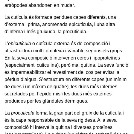
artròpodes abandonen en mudar.
La cutícula és formada per dues capes diferents, una
d’externa i prima, anomenada epicutícula, i una altra
d’interna i més gruixuda, la procutícula.
L’
epicutícula
o cutícula externa és de composició i
ultrastructura molt complexa i variable segons els grups.
En la seva composició intervenen ceres i lipoproteïnes
(especialment, cuticulina), però mai quitina. La seva funció
és impermeabilitzar el revestiment del cos per evitar la
pèrdua d’aigua. S’estructura en diferents capes (un mínim
de dues i un màxim de quatre), les dues més internes
secretades per l’epidermis i les dues més externes
produïdes per les glàndules dèrmiques.
La
procutícula
forma la gran part del gruix de la cutícula i
és la capa responsable de la seva rigidesa. A la seva
composició hi intervé la quitina i diverses proteïnes