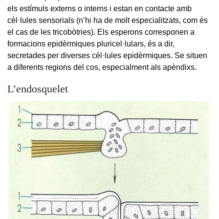
els estímuls externs o interns i estan en contacte amb
cèl·lules sensorials (n’hi ha de molt especialitzats, com és
el cas de les tricobòtries). Els esperons corresponen a
formacions epidèrmiques pluricel·lulars, és a dir,
secretades per diverses cèl·lules epidèrmiques. Se situen
a diferents regions del cos, especialment als apèndixs.
L’endosquelet