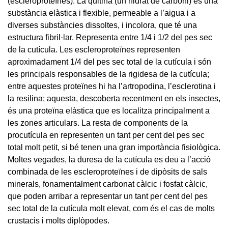
(escleroproteïnes). La quitina (un hidrat de carboni) és una
substància elàstica i flexible, permeable a l’aigua i a
diverses substàncies dissoltes, i incolora, que té una
estructura fibril·lar. Representa entre 1/4 i 1/2 del pes sec
de la cutícula. Les escleroproteïnes representen
aproximadament 1/4 del pes sec total de la cutícula i són
les principals responsables de la rigidesa de la cutícula;
entre aquestes proteïnes hi ha l’artropodina, l’esclerotina i
la resilina; aquesta, descoberta recentment en els insectes,
és una proteïna elàstica que es localitza principalment a
les zones articulars. La resta de components de la
procutícula en representen un tant per cent del pes sec
total molt petit, si bé tenen una gran importància fisiològica.
Moltes vegades, la duresa de la cutícula es deu a l’acció
combinada de les escleroproteïnes i de dipòsits de sals
minerals, fonamentalment carbonat càlcic i fosfat càlcic,
que poden arribar a representar un tant per cent del pes
sec total de la cutícula molt elevat, com és el cas de molts
crustacis i molts diplòpodes.