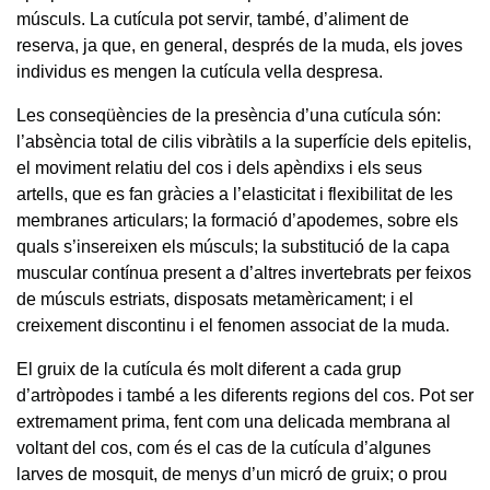
músculs. La cutícula pot servir, també, d’aliment de
reserva, ja que, en general, després de la muda, els joves
individus es mengen la cutícula vella despresa.
Les conseqüències de la presència d’una cutícula són:
l’absència total de cilis vibràtils a la superfície dels epitelis,
el moviment relatiu del cos i dels apèndixs i els seus
artells, que es fan gràcies a l’elasticitat i flexibilitat de les
membranes articulars; la formació d’apodemes, sobre els
quals s’insereixen els músculs; la substitució de la capa
muscular contínua present a d’altres invertebrats per feixos
de músculs estriats, disposats metamèricament; i el
creixement discontinu i el fenomen associat de la muda.
El gruix de la cutícula és molt diferent a cada grup
d’artròpodes i també a les diferents regions del cos. Pot ser
extremament prima, fent com una delicada membrana al
voltant del cos, com és el cas de la cutícula d’algunes
larves de mosquit, de menys d’un micró de gruix; o prou