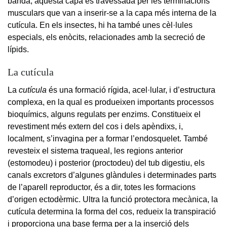
banda, aquesta capa és travessada per les terminacions
musculars que van a inserir-se a la capa més interna de la
cutícula. En els insectes, hi ha també unes cèl·lules
especials, els enòcits, relacionades amb la secreció de
lípids.
La cutícula
La
cutícula
és una formació rígida, acel·lular, i d’estructura
complexa, en la qual es produeixen importants processos
bioquímics, alguns regulats per enzims. Constitueix el
revestiment més extern del cos i dels apèndixs, i,
localment, s’invagina per a formar l’endosquelet. També
revesteix el sistema traqueal, les regions anterior
(estomodeu) i posterior (proctodeu) del tub digestiu, els
canals excretors d’algunes glàndules i determinades parts
de l’aparell reproductor, és a dir, totes les formacions
d’origen ectodèrmic. Ultra la funció protectora mecànica, la
cutícula determina la forma del cos, redueix la transpiració
i proporciona una base ferma per a la inserció dels