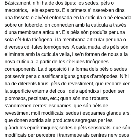
Bàsicament, n’hi ha de dos tipus: les sedes, pèls o
macrotrics, i els esperons. Els primers s’insereixen dins
una fosseta o alvèol enfonsada en la cutícula o bé elevada
sobre un tubercle, on connecten amb la cutícula a través
d’una membrana articular. Els pèls són produïts per una
sola cèl·lula tricògena, i la membrana articular per una o
diverses cèl·lules tormògenes. A cada muda, els pèls són
eliminats amb la cutícula vella, i se’n formen de nous a la
nova cutícula, a partir de les cèl·lules tricògenes
corresponents. La disposició i la forma dels pèls o sedes
pot servir per a classificar alguns grups d’artròpodes. N’hi
ha de diferents tipus: pèls de revestiment, que recobreixen
la superfície externa del cos i dels apèndixs i poden ser
plomosos, pectinats, etc.; quan són molt robusts
s’anomenen cerres; esquames, que són pèls de
revestiment molt modificats; sedes i esquames glandulars,
que donen sortida als productes segregats per les
glàndules epidèrmiques; sedes o pèls sensorials, que són
modificats per percebre i transmetre als centres nerviosos