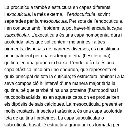
La procutícula també s’estructura en capes diferents:
l’
exocutícula
, la més externa, i l’
endocutícula
, sovint
separades per la
mesocutícula
. Per sota de l’endocutícula,
i en contacte amb l’epidermis, pot haver-hi encara la
capa
subcuticular
. L’exocutícula és una capa homogènia, dura i
acolorida, atès que sol contenir melanines i altres
pigments, disposats de maneres diverses; és constituïda
principalment per una escleroproteïna (l’esclerotina) i
quitina, en una proporció baixa. L’endocutícula és una
capa elàstica, incolora i no endurida, que representa el
gruix principal de tota la cutícula; té estructura laminar i a la
seva composició hi intervé d’una manera majoritària la
quitina, bé que també hi ha una proteïna (l’artropodina) i
mucopolisacàrids; és en aquesta capa on es produeixen
els dipòsits de sals càlciques. La mesocutícula, present en
molts crustacis, insectes i aràcnids, és una capa acolorida,
feta de quitina i proteïnes. La capa subcuticular o
subcutícula basal, té estructura granular i és formada per