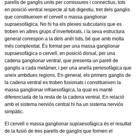
parells de ganglis units per comissures i connectius, tots
en posició ventral respecte al tub digestiu, tret dels ganglis
que constitueixen el cervell o massa ganglionar
supraesofàgica. No hi ha els plexes subcutanis que es
troben en altres grups d’invertebrats, i la seva estructura
general correspon a la dels anèl·lids, bé que amb molta
més complexitat. És format per una massa ganglionar
supraesofàgica o cervell, en posició dorsal, per una
cadena ganglionar ventral, que presenta un parell de
ganglis a cada metàmer, i per una anella periesofàgica que
uneix ambdues regions. En general, els primers ganglis de
la cadena ventral es troben fusionats i constitueixen la
massa ganglionar infraesofàgica, la qual es manté
diferenciada de la resta de la cadena ventral. En relació
amb el sistema nerviós central hi ha un sistema nerviós
simpàtic.
El cervell o massa ganglionar supraesofàgica és el resultat
de la fusió de tres parells de ganglis que formen el