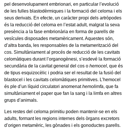
pel desenvolupament embrionari, en particular l’evolució
de les fulles blastodèrmiques i la formació del celoma i els
seus derivats. En efecte, un caràcter propi dels artròpodes
és la reducció del celoma en l’estat adult, malgrat la seva
presència a la fase embrionària en forma de parells de
vesícules disposades metamèricament. Aquestes són,
d’altra banda, les responsables de la metamerització del
cos. Simultàniament al procés de reducció de les cavitats
celomàtiques durant l’organogènesi, s’esdevé la formació
secundària de la cavitat general del cos o
hemocel
, que és
de tipus esquizocèlic i podria ser el resultat de la fusió del
blastocel i les cavitats celomàtiques primitives. L’hemocel
és ple d’un líquid circulatori anomenat
hemolimfa
, que fa
simultàniament el paper que fan la sang i la limfa en altres
grups d’animals.
Les restes del celoma primitiu poden mantenir-se en els
adults, formant les regions internes dels òrgans excretors
d’origen metamèric, les gònades i els gonoductes parells.