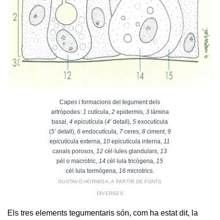
Capes i formacions del tegument dels
artròpodes:
1
cutícula,
2
epidermis,
3
làmina
basal,
4
epicutícula (
4’
detall),
5
exocutícula
(
5’
detall),
6
endocutícula,
7
ceres,
8
ciment,
9
epicutícula externa,
10
epicutícula interna,
11
canals porosos,
12
cèl·lules glandulars,
13
pèl o macrotric,
14
cèl·lula tricògena,
15
cèl·lula tormògena,
16
microtrics.
GUSTAVO HORMIGA, A PARTIR DE FONTS
DIVERSES
Els tres elements tegumentaris són, com ha estat dit, la