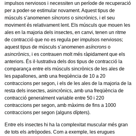
impulsos nerviosos i necessiten un període de recuperació
per a poder-se estimular novament. Aquest tipus de
músculs s’anomenen
síncrons
o
sincrònics
, i el seu
moviment és relativament lent. Els músculs que mouen les
ales en la majoria dels insectes, en canvi, tenen un ritme
de contracció que no es regula per impulsos nerviosos;
aquest tipus de músculs s’anomenen
asíncrons
o
asincrònics
, i es contrauen molt més ràpidament que els
anteriors. És il·lustrativa dels dos tipus de contracció la
comparança entre els músculs sincrònics de les ales de
les papallones, amb una freqüència de 10 a 20
contraccions per segon, i els de les ales de la majoria de la
resta dels insectes, asincrònics, amb una freqüència de
contracció generalment variable entre 50 i 220
contraccions per segon, amb màxims de fins a 1000
contraccions per segon (alguns dípters).
Entre els insectes hi ha la complexitat muscular més gran
de tots els artròpodes. Com a exemple, les erugues