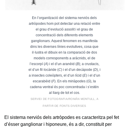
En l’organització del sistema nerviós dels
artròpodes hom pot detectar una relació entre
el grau d’evolució assolit i el grau de
concentració dels diferents elements
ganglionars. Aquest fenomen es manifesta
dins les diverses línies evolutives, cosa que
il·lustra el dibuix en la comparació de dos
models corresponents a aràcnids, el de
l’escorpí (
A
) i el d’un aranèid (
B
); a crustacis,
el d’un fil·locàride (
C
) i el d’un decàpode (
D
), i
a insectes coleòpters, el d’un lícid (
E
) i el d’un
escarabèid (
F
). En els miriàpodes (
G
), la
cadena ventral és poc concentrada i s’estén
al llarg de tot el cos.
SERVEI DE FOTOGRAFIA/ROMÁN MONTULL, A
PARTIR DE FONTS DIVERSES
El sistema nerviós dels artròpodes es caracteritza pel fet
d’ésser ganglionar i hiponeure, és a dir, constituït per