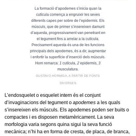
La formació d’apodemes s’inicia quan la
cutícula comença a engruixir les seves
diferents capes per sobre de l’epidermis. Els
músculs, que de primer s’insereixen damunt
d’aquesta, progressivament van penetrant en
el tegument fins a arrelar a la cutícula.
Precisament aquesta és una de les funcions
principals dels apodemes, és a dir, augmentar
i enfortir la superfície d’inserció dels músculs.
Hom remarca:
1
cutícula,
2
epidermis,
3
musculatura.
GUSTAVO HORMIGA, A PARTIR DE FONTS
DIVERSES
L’endosquelet o esquelet intern és el conjunt
d’invaginacions del tegument o
apodemes
a les quals
s’insereixen els músculs. Els apodemes poden ser buits o
compactes i es disposen metamèricament. La seva
morfologia varia segons quina sigui la seva funció
mecànica; n’hi ha en forma de cresta, de placa, de branca,