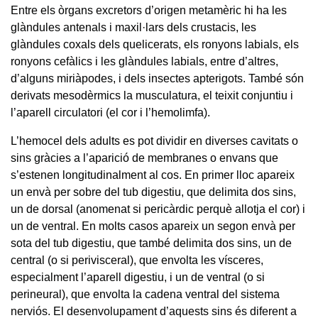
Entre els òrgans excretors d’origen metamèric hi ha les
glàndules antenals i maxil·lars dels crustacis, les
glàndules coxals dels quelicerats, els ronyons labials, els
ronyons cefàlics i les glàndules labials, entre d’altres,
d’alguns miriàpodes, i dels insectes apterigots. També són
derivats mesodèrmics la musculatura, el teixit conjuntiu i
l’aparell circulatori (el cor i l’hemolimfa).
L’hemocel dels adults es pot dividir en diverses cavitats o
sins gràcies a l’aparició de membranes o envans que
s’estenen longitudinalment al cos. En primer lloc apareix
un envà per sobre del tub digestiu, que delimita dos sins,
un de dorsal (anomenat si pericàrdic perquè allotja el cor) i
un de ventral. En molts casos apareix un segon envà per
sota del tub digestiu, que també delimita dos sins, un de
central (o si perivisceral), que envolta les vísceres,
especialment l’aparell digestiu, i un de ventral (o si
perineural), que envolta la cadena ventral del sistema
nerviós. El desenvolupament d’aquests sins és diferent a