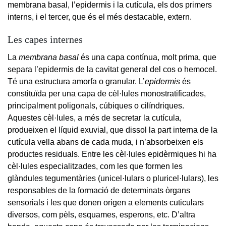
membrana basal, l’epidermis i la cutícula, els dos primers
interns, i el tercer, que és el més destacable, extern.
Les capes internes
La
membrana basal
és una capa contínua, molt prima, que
separa l’epidermis de la cavitat general del cos o hemocel.
Té una estructura amorfa o granular. L’
epidermis
és
constituïda per una capa de cèl·lules monostratificades,
principalment poligonals, cúbiques o cilíndriques.
Aquestes cèl·lules, a més de secretar la cutícula,
produeixen el líquid exuvial, que dissol la part interna de la
cutícula vella abans de cada muda, i n’absorbeixen els
productes residuals. Entre les cèl·lules epidèrmiques hi ha
cèl·lules especialitzades, com les que formen les
glàndules tegumentàries (unicel·lulars o pluricel·lulars), les
responsables de la formació de determinats òrgans
sensorials i les que donen origen a elements cuticulars
diversos, com pèls, esquames, esperons, etc. D’altra