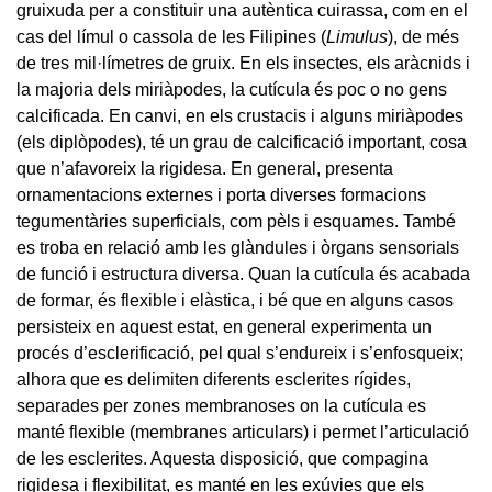
gruixuda per a constituir una autèntica cuirassa, com en el
cas del límul o cassola de les Filipines (
Limulus
), de més
de tres mil·límetres de gruix. En els insectes, els aràcnids i
la majoria dels miriàpodes, la cutícula és poc o no gens
calcificada. En canvi, en els crustacis i alguns miriàpodes
(els diplòpodes), té un grau de calcificació important, cosa
que n’afavoreix la rigidesa. En general, presenta
ornamentacions externes i porta diverses formacions
tegumentàries superficials, com pèls i esquames. També
es troba en relació amb les glàndules i òrgans sensorials
de funció i estructura diversa. Quan la cutícula és acabada
de formar, és flexible i elàstica, i bé que en alguns casos
persisteix en aquest estat, en general experimenta un
procés d’esclerificació, pel qual s’endureix i s’enfosqueix;
alhora que es delimiten diferents esclerites rígides,
separades per zones membranoses on la cutícula es
manté flexible (membranes articulars) i permet l’articulació
de les esclerites. Aquesta disposició, que compagina
rigidesa i flexibilitat, es manté en les exúvies que els