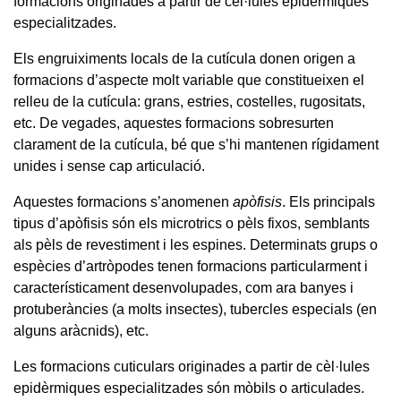
formacions originades a partir de cèl·lules epidèrmiques
especialitzades.
Els engruiximents locals de la cutícula donen origen a
formacions d’aspecte molt variable que constitueixen el
relleu de la cutícula: grans, estries, costelles, rugositats,
etc. De vegades, aquestes formacions sobresurten
clarament de la cutícula, bé que s’hi mantenen rígidament
unides i sense cap articulació.
Aquestes formacions s’anomenen
apòfisis
. Els principals
tipus d’apòfisis són els microtrics o pèls fixos, semblants
als pèls de revestiment i les espines. Determinats grups o
espècies d’artròpodes tenen formacions particularment i
característicament desenvolupades, com ara banyes i
protuberàncies (a molts insectes), tubercles especials (en
alguns aràcnids), etc.
Les formacions cuticulars originades a partir de cèl·lules
epidèrmiques especialitzades són mòbils o articulades.