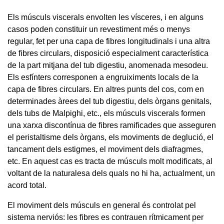
Els músculs viscerals envolten les vísceres, i en alguns
casos poden constituir un revestiment més o menys
regular, fet per una capa de fibres longitudinals i una altra
de fibres circulars, disposició especialment característica
de la part mitjana del tub digestiu, anomenada mesodeu.
Els esfínters corresponen a engruiximents locals de la
capa de fibres circulars. En altres punts del cos, com en
determinades àrees del tub digestiu, dels òrgans genitals,
dels tubs de Malpighi, etc., els músculs viscerals formen
una xarxa discontínua de fibres ramificades que asseguren
el peristaltisme dels òrgans, els moviments de deglució, el
tancament dels estigmes, el moviment dels diafragmes,
etc. En aquest cas es tracta de músculs molt modificats, al
voltant de la naturalesa dels quals no hi ha, actualment, un
acord total.
El moviment dels músculs en general és controlat pel
sistema nerviós: les fibres es contrauen rítmicament per