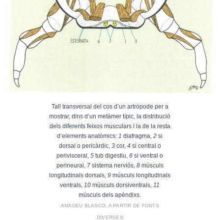
Tall transversal del cos d’un artròpode per a
mostrar, dins d’un metàmer típic, la distribució
dels diferents feixos musculars i la de la resta
d’elements anatòmics:
1
diafragma,
2
si
dorsal o pericàrdic,
3
cor,
4
si central o
perivisceral,
5
tub digestiu,
6
si ventral o
perineural,
7
sistema nerviós,
8
músculs
longitudinals dorsals,
9
músculs longitudinals
ventrals,
10
músculs dorsiventrals,
11
músculs dels apèndixs.
AMADEU BLASCO, A PARTIR DE FONTS
DIVERSES