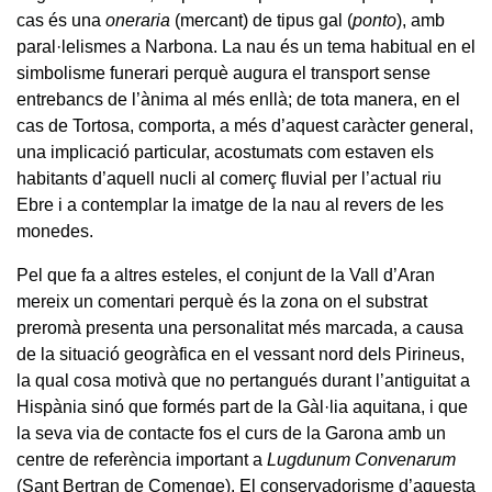
cas és una
oneraria
(mercant) de tipus gal (
ponto
), amb
paral·lelismes a Narbona. La nau és un tema habitual en el
simbolisme funerari perquè augura el transport sense
entrebancs de l’ànima al més enllà; de tota manera, en el
cas de Tortosa, comporta, a més d’aquest caràcter general,
una implicació particular, acostumats com estaven els
habitants d’aquell nucli al comerç fluvial per l’actual riu
Ebre i a contemplar la imatge de la nau al revers de les
monedes.
Pel que fa a altres esteles, el conjunt de la Vall d’Aran
mereix un comentari perquè és la zona on el substrat
preromà presenta una personalitat més marcada, a causa
de la situació geogràfica en el vessant nord dels Pirineus,
la qual cosa motivà que no pertangués durant l’antiguitat a
Hispània sinó que formés part de la Gàl·lia aquitana, i que
la seva via de contacte fos el curs de la Garona amb un
centre de referència important a
Lugdunum Convenarum
(Sant Bertran de Comenge). El conservadorisme d’aquesta