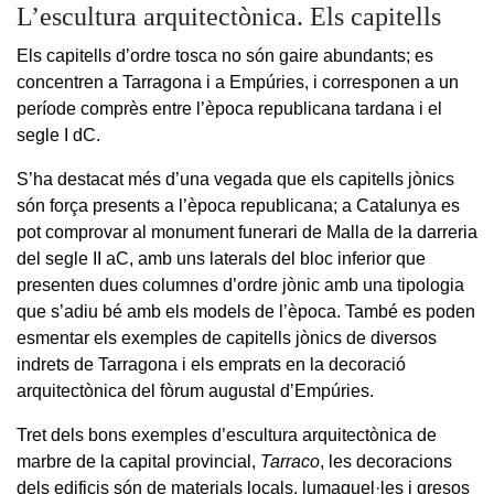
L’escultura arquitectònica. Els capitells
Els capitells d’ordre tosca no són gaire abundants; es
concentren a Tarragona i a Empúries, i corresponen a un
període comprès entre l’època republicana tardana i el
segle I dC.
S’ha destacat més d’una vegada que els capitells jònics
són força presents a l’època republicana; a Catalunya es
pot comprovar al monument funerari de Malla de la darreria
del segle II aC, amb uns laterals del bloc inferior que
presenten dues columnes d’ordre jònic amb una tipologia
que s’adiu bé amb els models de l’època. També es poden
esmentar els exemples de capitells jònics de diversos
indrets de Tarragona i els emprats en la decoració
arquitectònica del fòrum augustal d’Empúries.
Tret dels bons exemples d’escultura arquitectònica de
marbre de la capital provincial,
Tarraco
, les decoracions
dels edificis són de materials locals, lumaquel·les i gresos