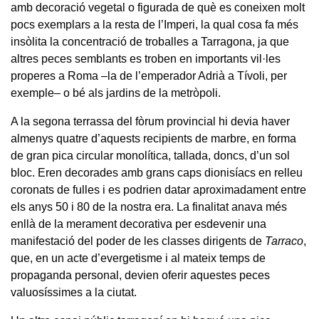
amb decoració vegetal o figurada de què es coneixen molt
pocs exemplars a la resta de l’Imperi, la qual cosa fa més
insòlita la concentració de troballes a Tarragona, ja que
altres peces semblants es troben en importants vil·les
properes a Roma –la de l’emperador Adrià a Tívoli, per
exemple– o bé als jardins de la metròpoli.
A la segona terrassa del fòrum provincial hi devia haver
almenys quatre d’aquests recipients de marbre, en forma
de gran pica circular monolítica, tallada, doncs, d’un sol
bloc. Eren decorades amb grans caps dionisíacs en relleu
coronats de fulles i es podrien datar aproximadament entre
els anys 50 i 80 de la nostra era. La finalitat anava més
enllà de la merament decorativa per esdevenir una
manifestació del poder de les classes dirigents de
Tarraco
,
que, en un acte d’evergetisme i al mateix temps de
propaganda personal, devien oferir aquestes peces
valuosíssimes a la ciutat.