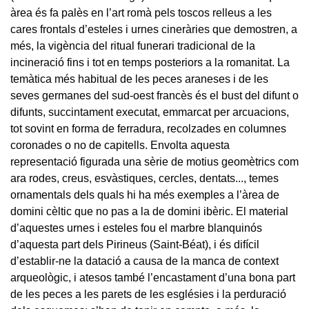
àrea és fa palès en l’art romà pels toscos relleus a les
cares frontals d’esteles i urnes cineràries que demostren, a
més, la vigència del ritual funerari tradicional de la
incineració fins i tot en temps posteriors a la romanitat. La
temàtica més habitual de les peces araneses i de les
seves germanes del sud-oest francès és el bust del difunt o
difunts, succintament executat, emmarcat per arcuacions,
tot sovint en forma de ferradura, recolzades en columnes
coronades o no de capitells. Envolta aquesta
representació figurada una sèrie de motius geomètrics com
ara rodes, creus, esvàstiques, cercles, dentats..., temes
ornamentals dels quals hi ha més exemples a l’àrea de
domini cèltic que no pas a la de domini ibèric. El material
d’aquestes urnes i esteles fou el marbre blanquinós
d’aquesta part dels Pirineus (Saint-Béat), i és difícil
d’establir-ne la datació a causa de la manca de context
arqueològic, i atesos també l’encastament d’una bona part
de les peces a les parets de les esglésies i la perduració