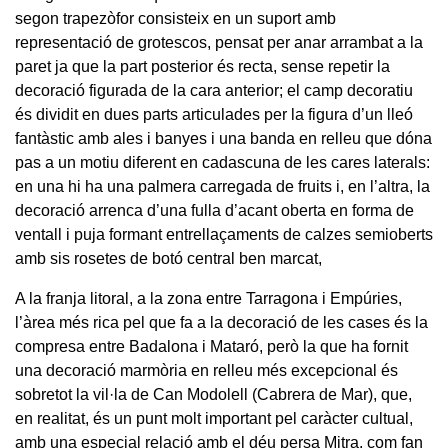
segon trapezòfor consisteix en un suport amb
representació de grotescos, pensat per anar arrambat a la
paret ja que la part posterior és recta, sense repetir la
decoració figurada de la cara anterior; el camp decoratiu
és dividit en dues parts articulades per la figura d’un lleó
fantàstic amb ales i banyes i una banda en relleu que dóna
pas a un motiu diferent en cadascuna de les cares laterals:
en una hi ha una palmera carregada de fruits i, en l’altra, la
decoració arrenca d’una fulla d’acant oberta en forma de
ventall i puja formant entrellaçaments de calzes semioberts
amb sis rosetes de botó central ben marcat,
A la franja litoral, a la zona entre Tarragona i Empúries,
l’àrea més rica pel que fa a la decoració de les cases és la
compresa entre Badalona i Mataró, però la que ha fornit
una decoració marmòria en relleu més excepcional és
sobretot la vil·la de Can Modolell (Cabrera de Mar), que,
en realitat, és un punt molt important pel caràcter cultual,
amb una especial relació amb el déu persa Mitra, com fan