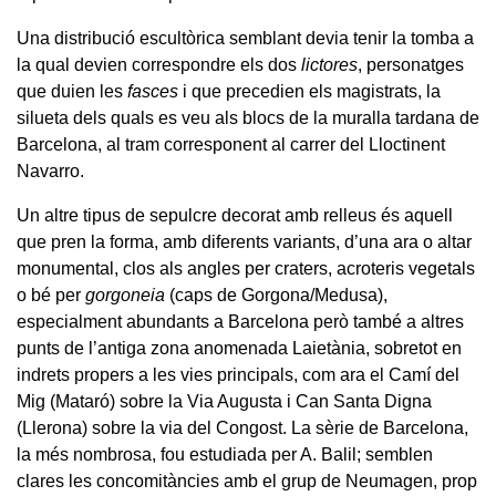
Una distribució escultòrica semblant devia tenir la tomba a
la qual devien correspondre els dos
lictores
, personatges
que duien les
fasces
i que precedien els magistrats, la
silueta dels quals es veu als blocs de la muralla tardana de
Barcelona, al tram corresponent al carrer del Lloctinent
Navarro.
Un altre tipus de sepulcre decorat amb relleus és aquell
que pren la forma, amb diferents variants, d’una ara o altar
monumental, clos als angles per craters, acroteris vegetals
o bé per
gorgoneia
(caps de Gorgona/Medusa),
especialment abundants a Barcelona però també a altres
punts de l’antiga zona anomenada Laietània, sobretot en
indrets propers a les vies principals, com ara el Camí del
Mig (Mataró) sobre la Via Augusta i Can Santa Digna
(Llerona) sobre la via del Congost. La sèrie de Barcelona,
la més nombrosa, fou estudiada per A. Balil; semblen
clares les concomitàncies amb el grup de Neumagen, prop