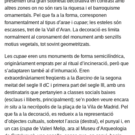
presenten una gran sobrietat decorativa en contrast amb
altres zones on no són rars la riquesa i el barroquisme
ornamentals. Pel que fa a la forma, corresponen
fonamentalment al tipus
d’arae
i
cupae
; les esteles són
escasses, tret de la Vall d’Aran. La decoració es limita
normalment al coronament del monument amb senzills
motius vegetals, tot sovint geometritzats.
Les
cupae
eren uns monuments de forma semicilíndrica,
originàriament emprats per al ritual d’incineració, però que
s’adaptaren també al d’inhumació. Eren
extraordinàriament freqüents a la
Barcino
de la segona
meitat del segle II dC i primera part del segle III, amb uns
destinataris que pertanyien a classes socials baixes
(esclaus i lliberts, principalment); se’n poden veure encara
in situ
a la necròpolis de la plaça de la Vila de Madrid. Pel
que fa a la decoració, es redueix a la representació
d’objectes cultuals, sobretot l’
ascia
(destral), el punyal i, en
un cas (
cupa
de Valeri Melip, ara al Museu d’Arqueologia