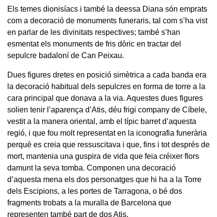
Els temes dionisíacs i també la deessa Diana són emprats
com a decoració de monuments funeraris, tal com s’ha vist
en parlar de les divinitats respectives; també s’han
esmentat els monuments de fris dòric en tractar del
sepulcre badaloní de Can Peixau.
Dues figures dretes en posició simètrica a cada banda era
la decoració habitual dels sepulcres en forma de torre a la
cara principal que donava a la via. Aquestes dues figures
solien tenir l’aparença d’Atis, déu frigi company de Cíbele,
vestit a la manera oriental, amb el típic barret d’aquesta
regió, i que fou molt representat en la iconografia funerària
perquè es creia que ressuscitava i que, fins i tot després de
mort, mantenia una guspira de vida que feia créixer flors
damunt la seva tomba. Componen una decoració
d’aquesta mena els dos personatges que hi ha a la Torre
dels Escipions, a les portes de Tarragona, o bé dos
fragments trobats a la muralla de Barcelona que
representen també part de dos Atis.