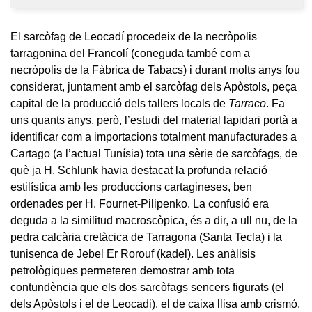
El sarcòfag de Leocadí procedeix de la necròpolis
tarragonina del Francolí (coneguda també com a
necròpolis de la Fàbrica de Tabacs) i durant molts anys fou
considerat, juntament amb el sarcòfag dels Apòstols, peça
capital de la producció dels tallers locals de
Tarraco
. Fa
uns quants anys, però, l’estudi del material lapidari portà a
identificar com a importacions totalment manufacturades a
Cartago (a l’actual Tunísia) tota una sèrie de sarcòfags, de
què ja H. Schlunk havia destacat la profunda relació
estilística amb les produccions cartagineses, ben
ordenades per H. Fournet-Pilipenko. La confusió era
deguda a la similitud macroscòpica, és a dir, a ull nu, de la
pedra calcària cretàcica de Tarragona (Santa Tecla) i la
tunisenca de Jebel Er Rorouf (kadel). Les anàlisis
petrològiques permeteren demostrar amb tota
contundència que els dos sarcòfags sencers figurats (el
dels Apòstols i el de Leocadi), el de caixa llisa amb crismó,