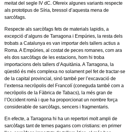
meitat del segle IV dC. Ofereix algunes variants respecte
als prototipus de Síria, bressol d’aquesta mena de
sarcòfags.
Respecte als sarcòfags fets de materials lapidis, a
excepció d’alguns de Tarragona i Empúries, la resta dels
trobats a Catalunya es van importar dels tallers actius a
Roma. A Empúries, al costat de peces romanes, com ara
els dos sarcòfags de les estacions, hom hi troba
importacions dels tallers d’Aquitània. A Tarragona, la
qüestió és més complexa no solament pel fet de tractar-se
de la capital provincial, sinó també per l’excavació de
l’extensa necròpolis del Francolí (coneguda també com a
necròpolis de la Fàbrica de Tabacs), la més gran de
l’Occident romà i que ha proporcionat un nombre força
considerable de sarcòfags, sencers i fragmentaris.
En efecte, a Tarragona hi ha un repertori molt ampli de
sarcòfags tant de temes pagans com cristians: en primer