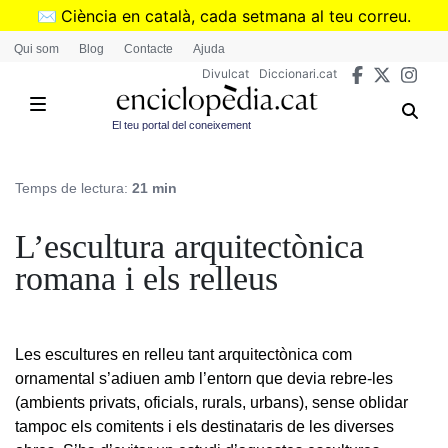
Vés
✉️
Ciència en català, cada setmana al teu correu.
al
➜
Subscriu-te al butlletí de Divulcat
.
Qui som
Blog
Contacte
Ajuda
contingut
Divulcat
Diccionari.cat
El teu portal del coneixement
Temps de lectura:
21 min
L’escultura arquitectònica
romana i els relleus
Les escultures en relleu tant arquitectònica com
ornamental s’adiuen amb l’entorn que devia rebre-les
(ambients privats, oficials, rurals, urbans), sense oblidar
tampoc els comitents i els destinataris de les diverses