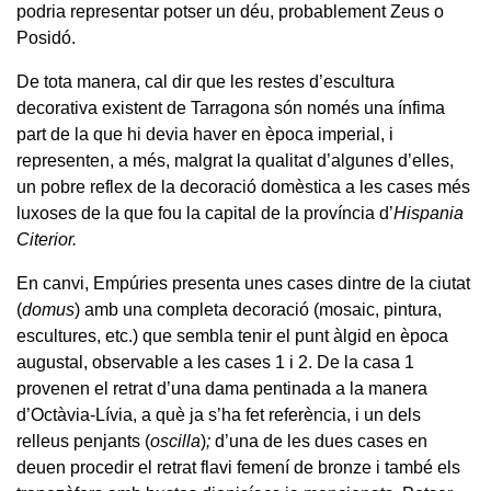
podria representar potser un déu, probablement Zeus o
Posidó.
De tota manera, cal dir que les restes d’escultura
decorativa existent de Tarragona són només una ínfima
part de la que hi devia haver en època imperial, i
representen, a més, malgrat la qualitat d’algunes d’elles,
un pobre reflex de la decoració domèstica a les cases més
luxoses de la que fou la capital de la província d’
Hispania
Citerior.
En canvi, Empúries presenta unes cases dintre de la ciutat
(
domus
) amb una completa decoració (mosaic, pintura,
escultures, etc.) que sembla tenir el punt àlgid en època
augustal, observable a les cases 1 i 2. De la casa 1
provenen el retrat d’una dama pentinada a la manera
d’Octàvia-Lívia, a què ja s’ha fet referència, i un dels
relleus penjants (
oscilla
)
;
d’una de les dues cases en
deuen procedir el retrat flavi femení de bronze i també els