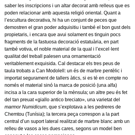
saber les inscripcions i un altar decorat amb relleus que es
poden relacionar amb aquesta religió oriental. Quant a
l’escultura decorativa, hi ha un conjunt de peces que
demostren el gran poder adquisitiu i també el bon gust dels
propietaris, i encara que avui solament es tinguin pocs
fragments de la fastuosa decoració estatuària, en part
també votiva, el noble material de la qual i l’excel·lent
qualitat del treball palesen una ornamentació
veritablement exquisida. Cal destacar els tres peus de
taula trobats a Can Modolell: un és de marbre pentèlic i
importat segurament de tallers àtics, si es té en compte no
només el material sinó la marca de posició (una alfa)
incisa a la cara superior de la mènsula; un altre peu és fet
del tan preuat «giallo antico breciato», una varietat del
marmor Numidicum
, que s’explotava a les pedreres de
Chemtou (Tunísia); la tercera peça correspon a la part
central d’un suport lateral realitzat de marbre blanc amb un
relleu de vasos a les dues cares, segons un model ben