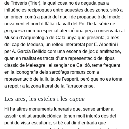
de Trèveris (Trier), la qual cosa no és deguda pas a
influències recíproques entre aquestes dues zones, sinó a
un origen comú a partir del nucli de propagació del model:
novament el nord d’Itàlia i la vall del Po. De la sèrie de
gorgoneia
mereix especial atenció una peça conservada al
Museu d’Arqueologia de Catalunya que presenta, a més
del cap de Medusa, un relleu interpretat per E. Albertini i
per A. García Bellido com una escena de joc d’amfiteatre,
quan en realitat es tracta d’una representació del tipus
clàssic de Meleagre i el senglar de Calidó, tema freqüent
en la iconografia dels sarcòfags romans com a
representació de la lluita de l’esperit, però que no es torna
a repetir a la zona litoral de la Tarraconense.
Les ares, les esteles i les
cupae
Hi ha altres monuments funeraris que, sense arribar a
assolir entitat arquitectònica, tenen molt interès des del
punt de vista escultòric, si bé cal dir d’entrada que