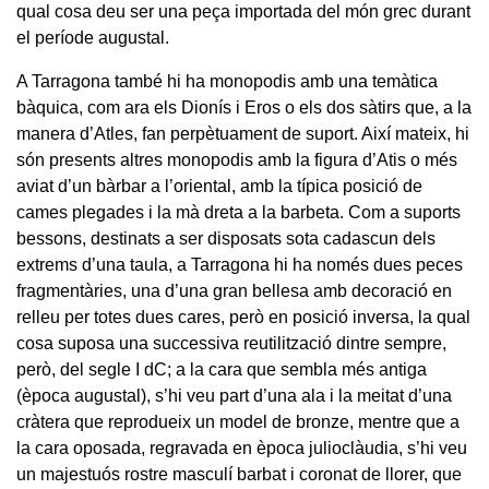
qual cosa deu ser una peça importada del món grec durant
el període augustal.
A Tarragona també hi ha monopodis amb una temàtica
bàquica, com ara els Dionís i Eros o els dos sàtirs que, a la
manera d’Atles, fan perpètuament de suport. Així mateix, hi
són presents altres monopodis amb la figura d’Atis o més
aviat d’un bàrbar a l’oriental, amb la típica posició de
cames plegades i la mà dreta a la barbeta. Com a suports
bessons, destinats a ser disposats sota cadascun dels
extrems d’una taula, a Tarragona hi ha només dues peces
fragmentàries, una d’una gran bellesa amb decoració en
relleu per totes dues cares, però en posició inversa, la qual
cosa suposa una successiva reutilització dintre sempre,
però, del segle I dC; a la cara que sembla més antiga
(època augustal), s’hi veu part d’una ala i la meitat d’una
cràtera que reprodueix un model de bronze, mentre que a
la cara oposada, regravada en època julioclàudia, s’hi veu
un majestuós rostre masculí barbat i coronat de llorer, que