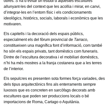
obres. S’ha d’evitar un estudi d’aquestes escultures
allunyant-les del context que les acollia i mirar, en canvi,
d’integrar-les en l’entorn físic i els condicionaments
ideològics, històrics, socials, laborals i econòmics que les
motivaren.
Els capitells i la decoració dels espais públics,
especialment els del fòrum provincial de
Tarraco
,
constitueixen una magnífica font d’informació, com també
ho són els espais privats, tant domèstics com funeraris.
Dintre de l’escultura decorativa i el mobiliari domèstics,
n’hi ha més mostres a la franja costanera que a les terres
de l’interior.
Els sepulcres es presenten sota formes força variades, des
dels tipus arquitectònics fins als enterraments sempre
luxosos que es concreten en sarcòfags decorats amb
escultures que poden ser produccions locals o bé
importacions de Roma, Cartago o Aquitània.