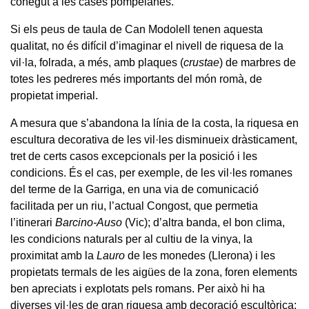
conegut a les cases pompeianes.
Si els peus de taula de Can Modolell tenen aquesta
qualitat, no és difícil d’imaginar el nivell de riquesa de la
vil·la, folrada, a més, amb plaques (
crustae
) de marbres de
totes les pedreres més importants del món romà, de
propietat imperial.
A mesura que s’abandona la línia de la costa, la riquesa en
escultura decorativa de les vil·les disminueix dràsticament,
tret de certs casos excepcionals per la posició i les
condicions. És el cas, per exemple, de les vil·les romanes
del terme de la Garriga, en una via de comunicació
facilitada per un riu, l’actual Congost, que permetia
l’itinerari
Barcino-Auso
(Vic); d’altra banda, el bon clima,
les condicions naturals per al cultiu de la vinya, la
proximitat amb la
Lauro
de les monedes (Llerona) i les
propietats termals de les aigües de la zona, foren elements
ben apreciats i explotats pels romans. Per això hi ha
diverses vil·les de gran riquesa amb decoració escultòrica;