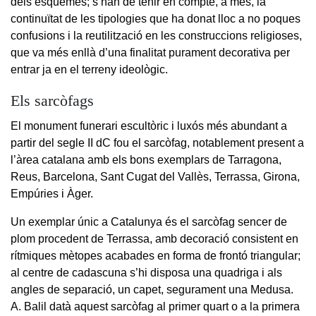
dels esquemes; s’han de tenir en compte, a més, la
continuïtat de les tipologies que ha donat lloc a no poques
confusions i la reutilització en les construccions religioses,
que va més enllà d’una finalitat purament decorativa per
entrar ja en el terreny ideològic.
Els sarcòfags
El monument funerari escultòric i luxós més abundant a
partir del segle II dC fou el sarcòfag, notablement present a
l’àrea catalana amb els bons exemplars de Tarragona,
Reus, Barcelona, Sant Cugat del Vallès, Terrassa, Girona,
Empúries i Àger.
Un exemplar únic a Catalunya és el sarcòfag sencer de
plom procedent de Terrassa, amb decoració consistent en
rítmiques mètopes acabades en forma de frontó triangular;
al centre de cadascuna s’hi disposa una quadriga i als
angles de separació, un capet, segurament una Medusa.
A. Balil datà aquest sarcòfag al primer quart o a la primera