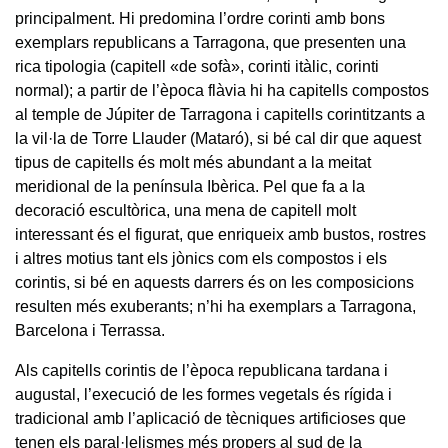
principalment. Hi predomina l’ordre corinti amb bons
exemplars republicans a Tarragona, que presenten una
rica tipologia (capitell «de sofà», corinti itàlic, corinti
normal); a partir de l’època flàvia hi ha capitells compostos
al temple de Júpiter de Tarragona i capitells corintitzants a
la vil·la de Torre Llauder (Mataró), si bé cal dir que aquest
tipus de capitells és molt més abundant a la meitat
meridional de la península Ibèrica. Pel que fa a la
decoració escultòrica, una mena de capitell molt
interessant és el figurat, que enriqueix amb bustos, rostres
i altres motius tant els jònics com els compostos i els
corintis, si bé en aquests darrers és on les composicions
resulten més exuberants; n’hi ha exemplars a Tarragona,
Barcelona i Terrassa.
Als capitells corintis de l’època republicana tardana i
augustal, l’execució de les formes vegetals és rígida i
tradicional amb l’aplicació de tècniques artificioses que
tenen els paral·lelismes més propers al sud de la