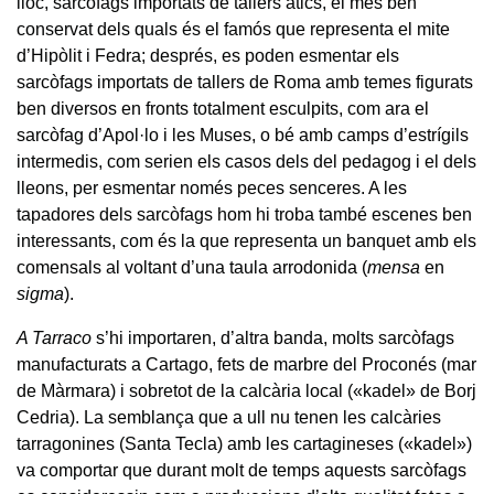
lloc, sarcòfags importats de tallers àtics, el més ben
conservat dels quals és el famós que representa el mite
d’Hipòlit i Fedra; després, es poden esmentar els
sarcòfags importats de tallers de Roma amb temes figurats
ben diversos en fronts totalment esculpits, com ara el
sarcòfag d’Apol·lo i les Muses, o bé amb camps d’estrígils
intermedis, com serien els casos dels del pedagog i el dels
lleons, per esmentar només peces senceres. A les
tapadores dels sarcòfags hom hi troba també escenes ben
interessants, com és la que representa un banquet amb els
comensals al voltant d’una taula arrodonida (
mensa
en
sigma
).
A Tarraco
s’hi importaren, d’altra banda, molts sarcòfags
manufacturats a Cartago, fets de marbre del Proconés (mar
de Màrmara) i sobretot de la calcària local («kadel» de Borj
Cedria). La semblança que a ull nu tenen les calcàries
tarragonines (Santa Tecla) amb les cartagineses («kadel»)
va comportar que durant molt de temps aquests sarcòfags