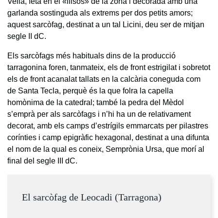
Vella, feta en el «llisos» de la zona i decorada amb una
garlanda sostinguda als extrems per dos petits amors;
aquest sarcòfag, destinat a un tal Licini, deu ser de mitjan
segle II dC.
Els sarcòfags més habituals dins de la producció
tarragonina foren, tanmateix, els de front estrigilat i sobretot
els de front acanalat tallats en la calcària coneguda com
de Santa Tecla, perquè és la que folra la capella
homònima de la catedral; també la pedra del Mèdol
s’emprà per als sarcòfags i n’hi ha un de relativament
decorat, amb els camps d’estrígils emmarcats per pilastres
corínties i camp epigràfic hexagonal, destinat a una difunta
el nom de la qual es coneix, Semprònia Ursa, que morí al
final del segle III dC.
El sarcòfag de Leocadi (Tarragona)