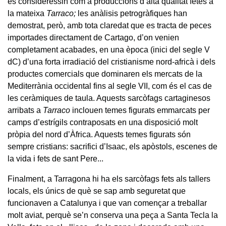
es consideressin com a produccions d’alta qualitat fetes a
la mateixa
Tarraco;
les anàlisis petrogràfiques han
demostrat, però, amb tota claredat que es tracta de peces
importades directament de Cartago, d’on venien
completament acabades, en una època (inici del segle V
dC) d’una forta irradiació del cristianisme nord-africà i dels
productes comercials que dominaren els mercats de la
Mediterrània occidental fins al segle VII, com és el cas de
les ceràmiques de taula. Aquests sarcòfags cartaginesos
arribats a
Tarraco
inclouen temes figurats emmarcats per
camps d’estrígils contraposats en una disposició molt
pròpia del nord d’Àfrica. Aquests temes figurats són
sempre cristians: sacrifici d’Isaac, els apòstols, escenes de
la vida i fets de sant Pere...
Finalment, a Tarragona hi ha els sarcòfags fets als tallers
locals, els únics de què se sap amb seguretat que
funcionaven a Catalunya i que van començar a treballar
molt aviat, perquè se’n conserva una peça a Santa Tecla la