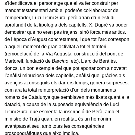
s’identificava el personatge que el va fer construir per
mandat testamentari amb el poderós col·laborador de
l’emperador, Luci Licini Sura; però arran d’un estudi
aprofundit de la tipologia dels capitells, X. Dupré va poder
demostrar que no eren pas trajans, sinó força més antics,
de l’època d’August concretament, i que tot l’arc correspon
a aquell moment de gran activitat a tot el territori
(remodelació de la Via Augusta, construcció del pont de
Martorell, fundació de
Barcino
, etc). L’arc de Berà és,
doncs, un bon exemple del que pot aportar com a novetat
l’anàlisi minuciosa dels capitells, anàlisi que, gràcies als
avenços aconseguits els darrers temps, genera sorpreses,
com ara la total reinterpretació d’un dels monuments
romans de Catalunya que semblaven més fixats quant a la
datació, a causa de la suposada equivalència de Luci
Licini Sura, que esmenta la inscripció de Berà, amb el
ministre de Trajà quan, en realitat, és un homònim
avantpassat seu, amb totes les conseqüències
prosopogràfiques que això implica.