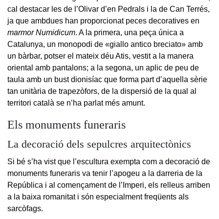
cal destacar les de l’Olivar d’en Pedrals i la de Can Terrés,
ja que ambdues han proporcionat peces decoratives en
marmor Numidicum
. A la primera, una peça única a
Catalunya, un monopodi de «giallo antico breciato» amb
un bàrbar, potser el mateix déu Atis, vestit a la manera
oriental amb pantalons; a la segona, un aplic de peu de
taula amb un bust dionisíac que forma part d’aquella sèrie
tan unitària de trapezòfors, de la dispersió de la qual al
territori català se n’ha parlat més amunt.
Els monuments funeraris
La decoració dels sepulcres arquitectònics
Si bé s’ha vist que l’escultura exempta com a decoració de
monuments funeraris va tenir l’apogeu a la darreria de la
República i al començament de l’Imperi, els relleus arriben
a la baixa romanitat i són especialment freqüents als
sarcòfags.