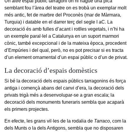
Un altre espai públic tarragoní on hi hagué una pica
semblant fou l’àrea del teatre on es trobà un exemplar molt
més antic, fet de marbre del Proconès (mar de Màrmara,
Turquia) i datable en el darrer terç del segle I aC. La
decoració és amb fulles d’acant i rotlles vegetals, i n’hi ha
un exemple paral·lel a Catalunya en un suport marmori
cònic, també excepcional i de la mateixa època, procedent
d’Empúries i del qual, però, no es pot precisar si es tracta
d’un element ornamental d’un espai públic o d’un de privat.
La decoració d’espais domèstics
Si bé la decoració dels espais públics tarragonins és força
antiga i començà abans del canvi d’era, la decoració dels
privats trigà més a desenvolupar-se a gran escala; la
decoració dels monuments funeraris sembla que acaparà
els primers projectes.
En efecte, les grans vil·les de la rodalia de
Tarraco
, com la
dels Munts o la dels Antigons, sembla que no disposaren