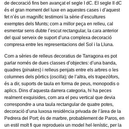
de decoració fins ben avançat el segle I dC. El segle II dC
és el gran moment del luxe en aquestes cases i d’aquest
fet n’és un magnífic testimoni la sèrie d’escultures
exemptes dels Munts; com a millor peça en relleu, cal
esmentar sens dubte l’escut rectangular, la cara anterior
del qual serveix de suport d’una complexa decoració
compresa entre les representacions del Sol i la Lluna.
Com a sèries de relleus decoratius de Tarragona es pot
parlar només de dues classes d’objectes: d’una banda,
quadres (
pinakes
) i relleus penjats entre els arbres o les
columnes dels pòrtics (
oscilla
)
;
de l’altra, els trapezòfors,
és a dir, suports de taula en forma de peus, monopodis o
aplics. Dins d’aquesta darrera categoria, hi ha peces
realment exquisides, com ara el peu vertical que devia
correspondre a una taula rectangular de quatre potes,
decoració d’una luxosa residència privada de l’àrea de la
Pedrera del Port; és de marbre, probablement de Paros, en
un estil molt fi que reprodueix un model hel·lenístic, per la