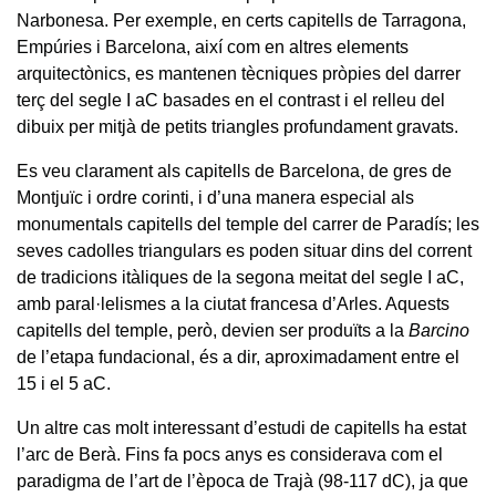
Narbonesa. Per exemple, en certs capitells de Tarragona,
Empúries i Barcelona, així com en altres elements
arquitectònics, es mantenen tècniques pròpies del darrer
terç del segle I aC basades en el contrast i el relleu del
dibuix per mitjà de petits triangles profundament gravats.
Es veu clarament als capitells de Barcelona, de gres de
Montjuïc i ordre corinti, i d’una manera especial als
monumentals capitells del temple del carrer de Paradís; les
seves cadolles triangulars es poden situar dins del corrent
de tradicions itàliques de la segona meitat del segle I aC,
amb paral·lelismes a la ciutat francesa d’Arles. Aquests
capitells del temple, però, devien ser produïts a la
Barcino
de l’etapa fundacional, és a dir, aproximadament entre el
15 i el 5 aC.
Un altre cas molt interessant d’estudi de capitells ha estat
l’arc de Berà. Fins fa pocs anys es considerava com el
paradigma de l’art de l’època de Trajà (98-117 dC), ja que