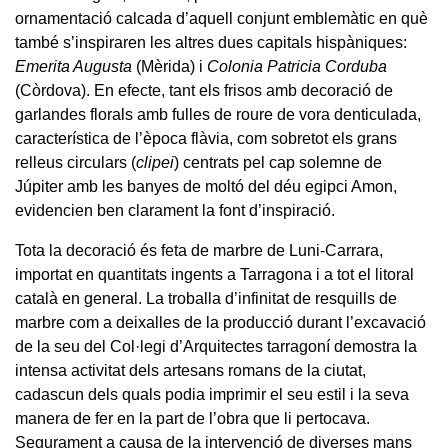
ornamentació calcada d’aquell conjunt emblemàtic en què
també s’inspiraren les altres dues capitals hispàniques:
Emerita Augusta
(Mèrida) i
Colonia Patricia Corduba
(Còrdova). En efecte, tant els frisos amb decoració de
garlandes florals amb fulles de roure de vora denticulada,
característica de l’època flàvia, com sobretot els grans
relleus circulars (
clipei
) centrats pel cap solemne de
Júpiter amb les banyes de moltó del déu egipci Amon,
evidencien ben clarament la font d’inspiració.
Tota la decoració és feta de marbre de Luni-Carrara,
importat en quantitats ingents a Tarragona i a tot el litoral
català en general. La troballa d’infinitat de resquills de
marbre com a deixalles de la producció durant l’excavació
de la seu del Col·legi d’Arquitectes tarragoní demostra la
intensa activitat dels artesans romans de la ciutat,
cadascun dels quals podia imprimir el seu estil i la seva
manera de fer en la part de l’obra que li pertocava.
Segurament a causa de la intervenció de diverses mans