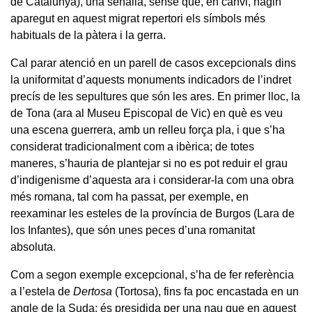
de Catalunya), una senalla, sense que, en canvi, hagin
aparegut en aquest migrat repertori els símbols més
habituals de la pàtera i la gerra.
Cal parar atenció en un parell de casos excepcionals dins
la uniformitat d’aquests monuments indicadors de l’indret
precís de les sepultures que són les ares. En primer lloc, la
de Tona (ara al Museu Episcopal de Vic) en què es veu
una escena guerrera, amb un relleu força pla, i que s’ha
considerat tradicionalment com a ibèrica; de totes
maneres, s’hauria de plantejar si no es pot reduir el grau
d’indigenisme d’aquesta ara i considerar-la com una obra
més romana, tal com ha passat, per exemple, en
reexaminar les esteles de la província de Burgos (Lara de
los Infantes), que són unes peces d’una romanitat
absoluta.
Com a segon exemple excepcional, s’ha de fer referència
a l’estela de
Dertosa
(Tortosa), fins fa poc encastada en un
angle de la Suda; és presidida per una nau que en aquest