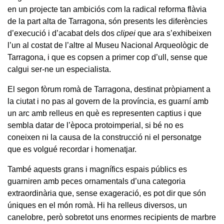
en un projecte tan ambiciós com la radical reforma flàvia
de la part alta de Tarragona, són presents les diferències
d’execució i d’acabat dels dos
clipei
que ara s’exhibeixen
l’un al costat de l’altre al Museu Nacional Arqueològic de
Tarragona, i que es copsen a primer cop d’ull, sense que
calgui ser-ne un especialista.
El segon fòrum romà de Tarragona, destinat pròpiament a
la ciutat i no pas al govern de la província, es guarní amb
un arc amb relleus en què es representen captius i que
sembla datar de l’època protoimperial, si bé no es
coneixen ni la causa de la construcció ni el personatge
que es volgué recordar i homenatjar.
També aquests grans i magnífics espais públics es
guarniren amb peces ornamentals d’una categoria
extraordinària que, sense exageració, es pot dir que són
úniques en el món romà. Hi ha relleus diversos, un
canelobre, però sobretot uns enormes recipients de marbre