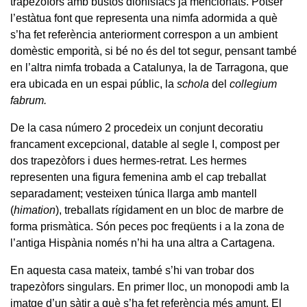
trapezòfors amb bustos dionisíacs ja mencionats. Potser
l’estàtua font que representa una nimfa adormida a què
s’ha fet referència anteriorment correspon a un ambient
domèstic emporità, si bé no és del tot segur, pensant també
en l’altra nimfa trobada a Catalunya, la de Tarragona, que
era ubicada en un espai públic, la
schola
del
collegium
fabrum.
De la casa número 2 procedeix un conjunt decoratiu
francament excepcional, datable al segle I, compost per
dos trapezòfors i dues hermes-retrat. Les hermes
representen una figura femenina amb el cap treballat
separadament; vesteixen túnica llarga amb mantell
(
himation
), treballats rígidament en un bloc de marbre de
forma prismàtica. Són peces poc freqüents i a la zona de
l’antiga Hispània només n’hi ha una altra a Cartagena.
En aquesta casa mateix, també s’hi van trobar dos
trapezòfors singulars. En primer lloc, un monopodi amb la
imatge d’un sàtir a què s’ha fet referència més amunt. El