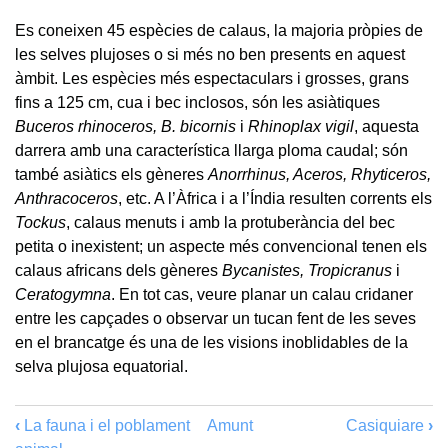
Es coneixen 45 espècies de calaus, la majoria pròpies de
les selves plujoses o si més no ben presents en aquest
àmbit. Les espècies més espectaculars i grosses, grans
fins a 125 cm, cua i bec inclosos, són les asiàtiques
Buceros rhinoceros, B. bicornis
i
Rhinoplax vigil
, aquesta
darrera amb una característica llarga ploma caudal; són
també asiàtics els gèneres
Anorrhinus, Aceros, Rhyticeros,
Anthracoceros
, etc. A l’Àfrica i a l’Índia resulten corrents els
Tockus
, calaus menuts i amb la protuberància del bec
petita o inexistent; un aspecte més convencional tenen els
calaus africans dels gèneres
Bycanistes, Tropicranus
i
Ceratogymna
. En tot cas, veure planar un calau cridaner
entre les capçades o observar un tucan fent de les seves
en el brancatge és una de les visions inoblidables de la
selva plujosa equatorial.
‹
La fauna i el poblament
Amunt
Casiquiare
›