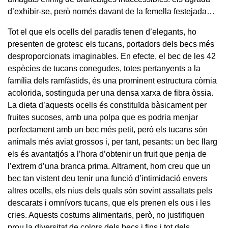
d’exhibir-se, però només davant de la femella festejada…
Tot el que els ocells del paradís tenen d’elegants, ho
presenten de grotesc els tucans, portadors dels becs més
desproporcionats imaginables. En efecte, el bec de les 42
espècies de tucans conegudes, totes pertanyents a la
família dels ramfàstids, és una prominent estructura còrnia
acolorida, sostinguda per una densa xarxa de fibra òssia.
La dieta d’aquests ocells és constituïda bàsicament per
fruites sucoses, amb una polpa que es podria menjar
perfectament amb un bec més petit, però els tucans són
animals més aviat grossos i, per tant, pesants: un bec llarg
els és avantatjós a l’hora d’obtenir un fruit que penja de
l’extrem d’una branca prima. Altrament, hom creu que un
bec tan vistent deu tenir una funció d’intimidació envers
altres ocells, els nius dels quals són sovint assaltats pels
descarats i omnívors tucans, que els prenen els ous i les
cries. Aquests costums alimentaris, però, no justifiquen
prou la diversitat de colors dels becs i fins i tot dels