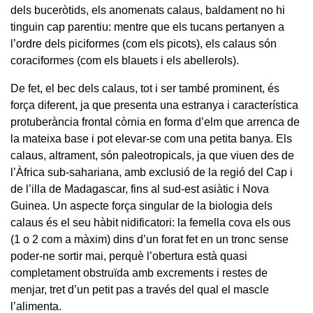
dels buceròtids, els anomenats calaus, baldament no hi
tinguin cap parentiu: mentre que els tucans pertanyen a
l’ordre dels piciformes (com els picots), els calaus són
coraciformes (com els blauets i els abellerols).
De fet, el bec dels calaus, tot i ser també prominent, és
força diferent, ja que presenta una estranya i característica
protuberància frontal còrnia en forma d’elm que arrenca de
la mateixa base i pot elevar-se com una petita banya. Els
calaus, altrament, són paleotropicals, ja que viuen des de
l’Àfrica sub-sahariana, amb exclusió de la regió del Cap i
de l’illa de Madagascar, fins al sud-est asiàtic i Nova
Guinea. Un aspecte força singular de la biologia dels
calaus és el seu hàbit nidificatori: la femella cova els ous
(1 o 2 com a màxim) dins d’un forat fet en un tronc sense
poder-ne sortir mai, perquè l’obertura està quasi
completament obstruïda amb excrements i restes de
menjar, tret d’un petit pas a través del qual el mascle
l’alimenta.