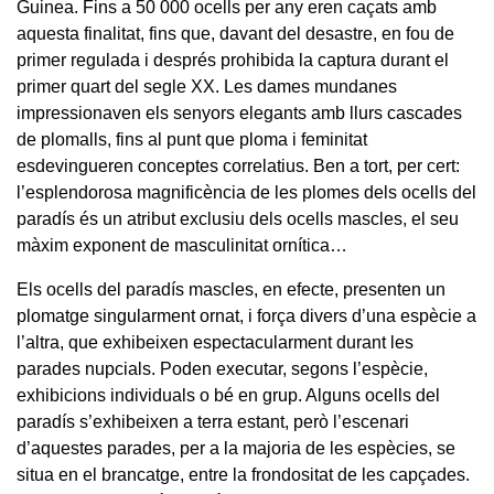
Guinea. Fins a 50 000 ocells per any eren caçats amb
aquesta finalitat, fins que, davant del desastre, en fou de
primer regulada i després prohibida la captura durant el
primer quart del segle XX. Les dames mundanes
impressionaven els senyors elegants amb llurs cascades
de plomalls, fins al punt que ploma i feminitat
esdevingueren conceptes correlatius. Ben a tort, per cert:
l’esplendorosa magnificència de les plomes dels ocells del
paradís és un atribut exclusiu dels ocells mascles, el seu
màxim exponent de masculinitat ornítica…
Els ocells del paradís mascles, en efecte, presenten un
plomatge singularment ornat, i força divers d’una espècie a
l’altra, que exhibeixen espectacularment durant les
parades nupcials. Poden executar, segons l’espècie,
exhibicions individuals o bé en grup. Alguns ocells del
paradís s’exhibeixen a terra estant, però l’escenari
d’aquestes parades, per a la majoria de les espècies, se
situa en el brancatge, entre la frondositat de les capçades.