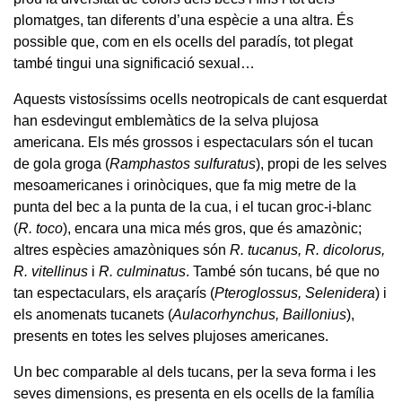
plomatges, tan diferents d’una espècie a una altra. És
possible que, com en els ocells del paradís, tot plegat
també tingui una significació sexual…
Aquests vistosíssims ocells neotropicals de cant esquerdat
han esdevingut emblemàtics de la selva plujosa
americana. Els més grossos i espectaculars són el tucan
de gola groga (
Ramphastos sulfuratus
), propi de les selves
mesoamericanes i orinòciques, que fa mig metre de la
punta del bec a la punta de la cua, i el tucan groc-i-blanc
(
R. toco
), encara una mica més gros, que és amazònic;
altres espècies amazòniques són
R. tucanus, R. dicolorus,
R. vitellinus
i
R. culminatus
. També són tucans, bé que no
tan espectaculars, els araçarís (
Pteroglossus, Selenidera
) i
els anomenats tucanets (
Aulacorhynchus, Baillonius
),
presents en totes les selves plujoses americanes.
Un bec comparable al dels tucans, per la seva forma i les
seves dimensions, es presenta en els ocells de la família