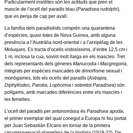
Particularment insòlites són les actituds que pren el
mascle de l’ocell del paradís blau (
Paradisea rudolphi
),
que es penja de cap per avall.
La família dels paradisèids comprèn una quarantena
d’espècies, quasi totes de Nova Guinea, amb alguna
presència a l’Austràlia nord-oriental i a l’arxipèlag de les
Moluques. Es tracta d’ocells vistosíssims, d’entre 12,5 cm i
1 m, inclosa la cua, sovint molt llarga en els mascles. Tret
dels representants dels gèneres
Manucodia
i
Macgregoria
,
integrats per espècies mancades de dimorfisme sexual i
monògames, tots els ocells del paradís (
Astrapia,
Diphyllodes, Parotia, Lophorina
i sobretot
Paradisea
) són
polígams, amb marcades diferències entre els mascles i
les femelles.
L’ocell del paradís per antonomàsia és
Paradisea apoda
,
el primer exemplar del qual conegut a Europa hi fou portat
per Juan Sebastián Elcano en tornar de la primera
circumnavegació planetària de la història (1519-22). De