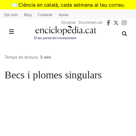
Vés
✉️
Ciència en català, cada setmana al teu correu.
al
➜
Subscriu-te al butlletí de Divulcat
.
Qui som
Blog
Contacte
Ajuda
contingut
Divulcat
Diccionari.cat
El teu portal del coneixement
Temps de lectura:
3 min
Becs i plomes singulars