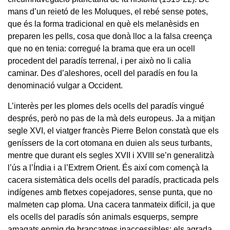
mans d’un reietó de les Moluques, el rebé sense potes,
que és la forma tradicional en què els melanèsids en
preparen les pells, cosa que donà lloc a la falsa creença
que no en tenia: corregué la brama que era un ocell
procedent del paradís terrenal, i per això no li calia
caminar. Des d’aleshores, ocell del paradís en fou la
denominació vulgar a Occident.
L’interès per les plomes dels ocells del paradís vingué
després, però no pas de la mà dels europeus. Ja a mitjan
segle XVI, el viatger francès Pierre Belon constatà que els
geníssers de la cort otomana en duien als seus turbants,
mentre que durant els segles XVII i XVIII se’n generalitzà
l’ús a l’Índia i a l’Extrem Orient. És així com començà la
cacera sistemàtica dels ocells del paradís, practicada pels
indígenes amb fletxes copejadores, sense punta, que no
malmeten cap ploma. Una cacera tanmateix difícil, ja que
els ocells del paradís són animals esquerps, sempre
amagats enmig de brancatges inaccessibles: els agrada