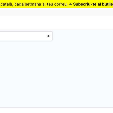
Vés
 català, cada setmana al teu correu.
➜
Subscriu-te al butlle
al
contingut