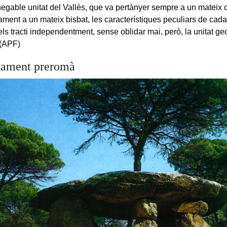
nnegable unitat del Vallès, que va pertànyer sempre a un mateix 
ament a un mateix bisbat, les característiques peculiars de cada 
s tracti independentment, sense oblidar mai, però, la unitat geogr
 (APF)
lament preromà