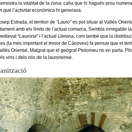
mostra la vitalitat de la zona; calia que hi hagués prou numerari
vi que l’activitat econòmica hi generava.
sep Estrada, el territori de
“Lauro”
es pot situar al Vallès Orienta
ament amb els límits de l’actual comarca. Sembla innegable la 
edieval “
Laurona
” i l’actual Llerona, com també que la distribuc
s (la més important el tresor de Cànoves) fa pensar que el terri
Vallès Oriental. Malgrat que el geògraf Ptolomeu no en parla, Plin
els vins i dels olis de la lauronense.
anització