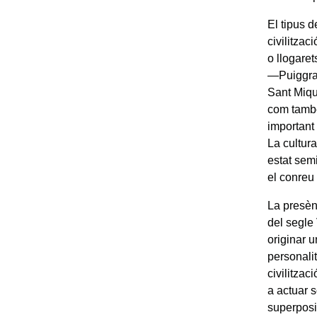
El tipus d
civilitzac
o llogaret
—Puiggrac
Sant Miqu
com també
important
La cultur
estat sem
el conreu 
La presèn
del segle
originar 
personalit
civilitza
a actuar s
superposi