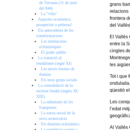
de Terrassa (11 de juny
grans barr
del 844)
relacions
La “villa”
frontera 
Aspectes econòmics:
prosperitat o pobresa?
del Vallès
Els antecedents de les
transformacions
El Vallès 
Les institucions
entre la S
eclesiàstiques
cingles de
El poder públic
Montnegre
La transició al
feudalisme (segle XI)
les aigües
Les noves formes de
domini
Tot i que 
Els nous grups socials
ondulada.
La consolidació de la
qüestió e
societat feudal (segles XI-
XIII)
Les conqu
La submissió de les
franqueses
l’edat mit
La xarxa social de la
geogràfica
nova aristocràcia
Els dominis eclesiàstics
Al Vallès
La resistència pagesa i