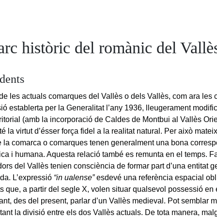
rc històric del romànic del Vallè
dents
s de les actuals comarques del Vallès o dels Vallès, com ara le
sió establerta per la Generalitat l’any 1936, lleugerament modifi
rritorial (amb la incorporació de Caldes de Montbui al Vallès Orie
é la virtut d’ésser força fidel a la realitat natural. Per això matei
e la comarca o comarques tenen generalment una bona corres
física i humana. Aquesta relació també es remunta en el temps. F
dors del Vallès tenien consciència de formar part d’una entitat g
ada. L’expressió
“in ualense”
esdevé una referència espacial obl
que, a partir del segle X, volen situar qualsevol possessió en el
 tant, des del present, parlar d’un Vallès medieval. Pot semblar mé
tant la divisió entre els dos Vallès actuals. De tota manera, ma