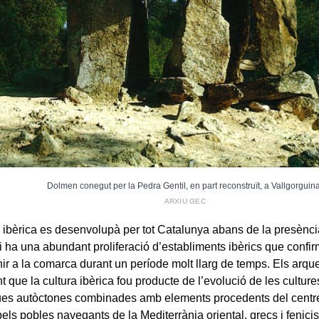
Dolmen conegut per la Pedra Gentil, en part reconstruït, a Vallgorguina
ARXIU GEC
a ibèrica es desenvolupà per tot Catalunya abans de la presènci
hi ha una abundant proliferació d’establiments ibèrics que confi
nir a la comarca durant un període molt llarg de temps. Els arq
 que la cultura ibèrica fou producte de l’evolució de les cultures
ques autòctones combinades amb elements procedents del centre
pels pobles navegants de la Mediterrània oriental, grecs i fenicis