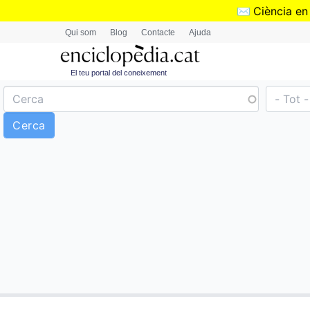
✉️
Ciència en
Qui som
Blog
Contacte
Ajuda
El teu portal del coneixement