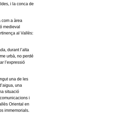
ldes, i la conca de
a com a àrea
ió medieval
tinença al Vallès:
da, durant l’alta
erme urbà, no perdé
ar l’expressió
ingut una de les
 d’aigua, una
na situació
s comunicacions i
allès Oriental en
mps immemorials.