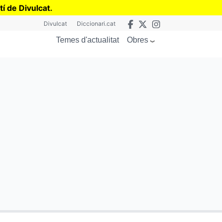
tí de Divulcat
.
Divulcat
Diccionari.cat
Obres
Temes d'actualitat