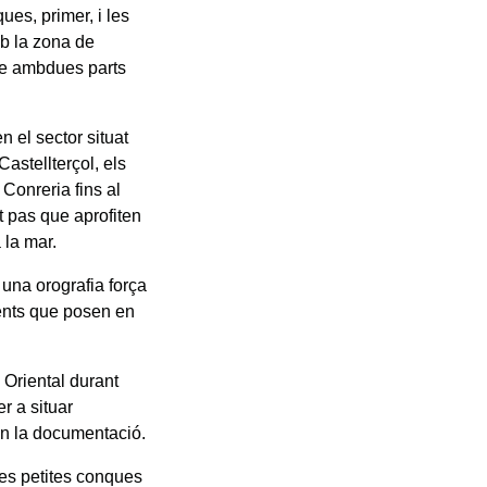
ues, primer, i les
mb la zona de
tre ambdues parts
n el sector situat
Castellterçol, els
 Conreria fins al
t pas que aprofiten
 la mar.
 una orografia força
dents que posen en
 Oriental durant
er a situar
 en la documentació.
les petites conques