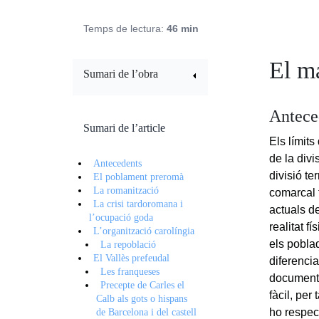
Temps de lectura:
46 min
El ma
Sumari de l’obra
Antece
Sumari de l’article
Els límit
de la divi
Antecedents
divisió te
El poblament preromà
La romanització
comarcal t
La crisi tardoromana i
actuals d
l’ocupació goda
realitat 
L’organització carolíngia
els pobla
La repoblació
El Vallès prefeudal
diferenci
Les franqueses
documents 
Precepte de Carles el
fàcil, per
Calb als gots o hispans
ho respec
de Barcelona i del castell