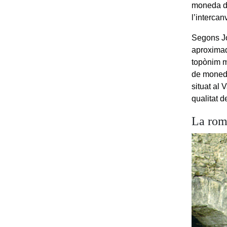
moneda de
l’intercan
Segons Jo
aproximad
topònim m
de monede
situat al 
qualitat d
La rom