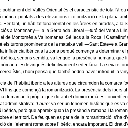
e poblament del Vallès Oriental és el característic de tota l’àre
ió ibèrica: poblats a les elevacions i colonització de la plana 
s. Per tant, un hàbitat fonamentat en les àrees enlairades, a la S
iós a Montmany—, a la Serralada Litoral —turó del Vent a Llinar
el de Montornès a Vallromanes, Séllecs a la Roca, i Castellruf 
 els turons prominents de la mateixa vall —Sant Esteve a Gra
 la influència ibèrica a la zona perquè comença a determinar el 
a ibèrica, segons sembla, va fer que la presència humana, que f
inòmada, esdevingués definitivament sedentària. La seva eco
cerealístic, i hom pensa que també podria haver introduït la vin
cia de l’hàbitat ibèric a les altures que circumden la comarca f
 VI fins que començà la romanització. La presència dels ibers al
una demarcació pròpia, que durant el domini romà es convertí en 
at administrativa:
“Lauro”
va ser un fenomen històric que es va d
ció ibèrica, però que apareix quan la presència romana i la rom
obre el territori. De fet, quan es parla de la romanització, s’ha d
ció de l’element romà sobre l’ibèric, encara important. El dret 