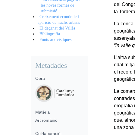
del Congos
les noves formes de
submissió
la Tordera
Creixement econòmic i
aparició de nuclis urbans
La conca 
El deganat del Vallès
geogràfic
Bibliografia
assenyala
Fonts arxivístiques
“in valle 
L’altra su
Metadades
edat mitj
el record 
Obra
geogràfi
La comarc
contrades 
orografia
Matèria
geogràfica
que, alhor
Art romànic
una zona 
Col·laboració: