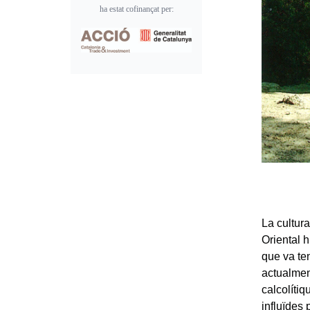
ha estat cofinançat per:
La cultur
Oriental 
que va te
actualment
calcolíti
influïdes 