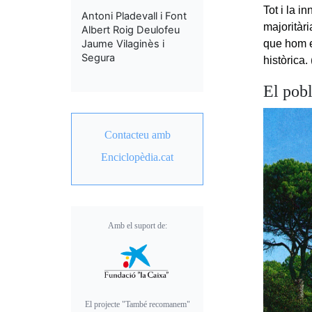
Tot i la i
Antoni Pladevall i Font
majoritàri
Albert Roig Deulofeu
Jaume Vilaginès i
que hom el
Segura
històrica.
El pob
Contacteu amb
Enciclopèdia.cat
Amb el suport de:
El projecte "També recomanem"