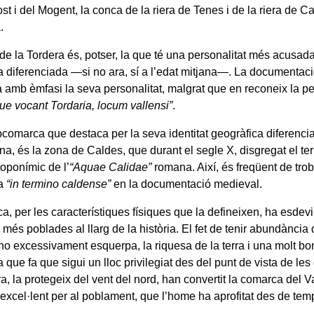
t i del Mogent, la conca de la riera de Tenes i de la riera de Ca
.
de la Tordera és, potser, la que té una personalitat més acusad
a diferenciada —si no ara, sí a l’edat mitjana—. La documentac
 amb èmfasi la seva personalitat, malgrat que en reconeix la per
que vocant Tordaria, locum vallensi”
.
bcomarca que destaca per la seva identitat geogràfica diferencia
ana, és la zona de Caldes, que durant el segle X, disgregat el t
toponímic de l’
“Aquae Calidae”
romana. Així, és freqüent de trob
ca
“in termino caldense”
en la documentació medieval.
a, per les característiques físiques que la defineixen, ha esdev
més poblades al llarg de la història. El fet de tenir abundància
 no excessivament esquerpa, la riquesa de la terra i una molt bo
 que fa que sigui un lloc privilegiat des del punt de vista de le
a, la protegeix del vent del nord, han convertit la comarca del V
excel·lent per al poblament, que l’home ha aprofitat des de te