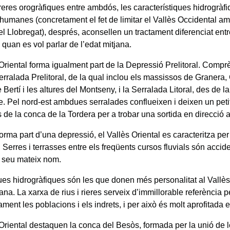
eres orogràfiques entre ambdós, les característiques hidrogràfiq
 humanes (concretament el fet de limitar el Vallès Occidental a
del Llobregat), després, aconsellen un tractament diferenciat en
 quan es vol parlar de l’edat mitjana.
Oriental forma igualment part de la Depressió Prelitoral. Comprè
erralada Prelitoral, de la qual inclou els massissos de Granera, 
 Bertí i les altures del Montseny, i la Serralada Litoral, des de la
. Pel nord-est ambdues serralades conflueixen i deixen un peti
 de la conca de la Tordera per a trobar una sortida en direcció a
forma part d’una depressió, el Vallès Oriental es caracteritza per
 Serres i terrasses entre els freqüents cursos fluvials són acci
l seu mateix nom.
es hidrogràfiques són les que donen més personalitat al Vallès
jana. La xarxa de rius i rieres serveix d’immillorable referència p
ment les poblacions i els indrets, i per això és molt aprofitada
 Oriental destaquen la conca del Besòs, formada per la unió de 