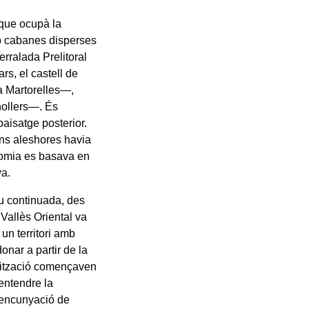
a que ocupà la
amb cabanes disperses
erralada Prelitoral
s, el castell de
a Martorelles—,
nollers—. És
paisatge posterior.
ins aleshores havia
nomia es basava en
ya.
ou continuada, des
 Vallès Oriental va
un territori amb
onar a partir de la
anització començaven
’entendre la
d’encunyació de