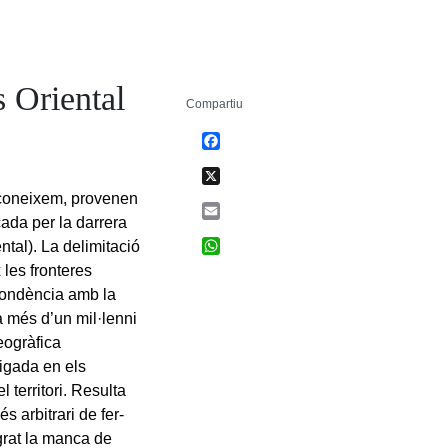
s Oriental
Compartiu
Facebook
X
s coneixem, provenen
Email
cada per la darrera
WhatsApp
ntal). La delimitació
x les fronteres
pondència amb la
a més d’un mil·lenni
eogràfica
igada en els
 territori. Resulta
s arbitrari de fer-
lgrat la manca de