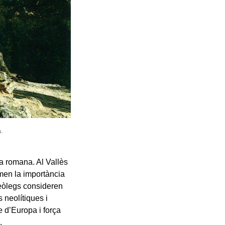
.
a romana. Al Vallès
rmen la importància
ueòlegs consideren
 neolítiques i
 d’Europa i força
.