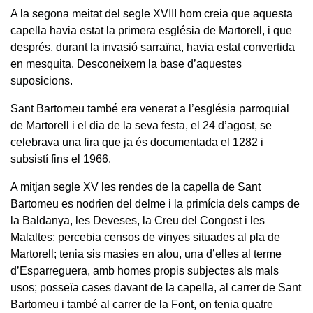
A la segona meitat del segle XVIII hom creia que aquesta
capella havia estat la primera església de Martorell, i que
després, durant la invasió sarraïna, havia estat convertida
en mesquita. Desconeixem la base d’aquestes
suposicions.
Sant Bartomeu també era venerat a l’església parroquial
de Martorell i el dia de la seva festa, el 24 d’agost, se
celebrava una fira que ja és documentada el 1282 i
subsistí fins el 1966.
A mitjan segle XV les rendes de la capella de Sant
Bartomeu es nodrien del delme i la primícia dels camps de
la Baldanya, les Deveses, la Creu del Congost i les
Malaltes; percebia censos de vinyes situades al pla de
Martorell; tenia sis masies en alou, una d’elles al terme
d’Esparreguera, amb homes propis subjectes als mals
usos; posseïa cases davant de la capella, al carrer de Sant
Bartomeu i també al carrer de la Font, on tenia quatre