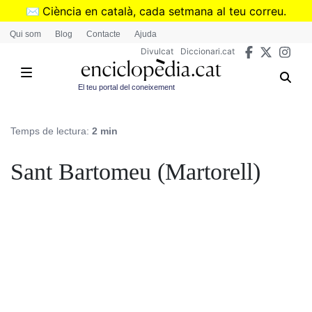
Vés
✉️
Ciència en català, cada setmana al teu correu.
al
➜
Subscriu-te al butlletí de Divulcat
.
Qui som
Blog
Contacte
Ajuda
contingut
Divulcat
Diccionari.cat
El teu portal del coneixement
Temps de lectura:
2 min
Sant Bartomeu (Martorell)