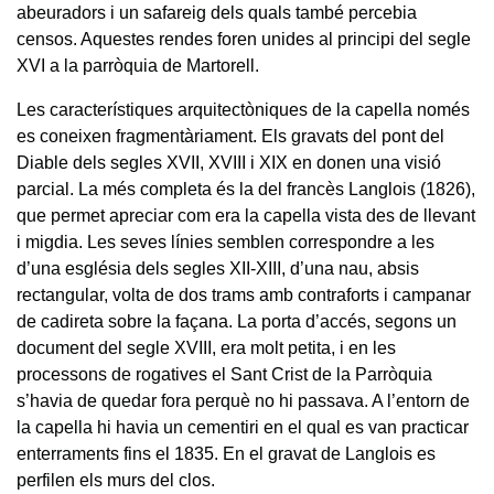
abeuradors i un safareig dels quals també percebia
censos. Aquestes rendes foren unides al principi del segle
XVI a la parròquia de Martorell.
Les característiques arquitectòniques de la capella només
es coneixen fragmentàriament. Els gravats del pont del
Diable dels segles XVII, XVIII i XIX en donen una visió
parcial. La més completa és la del francès Langlois (1826),
que permet apreciar com era la capella vista des de llevant
i migdia. Les seves línies semblen correspondre a les
d’una església dels segles XII-XIII, d’una nau, absis
rectangular, volta de dos trams amb contraforts i campanar
de cadireta sobre la façana. La porta d’accés, segons un
document del segle XVIII, era molt petita, i en les
processons de rogatives el Sant Crist de la Parròquia
s’havia de quedar fora perquè no hi passava. A l’entorn de
la capella hi havia un cementiri en el qual es van practicar
enterraments fins el 1835. En el gravat de Langlois es
perfilen els murs del clos.