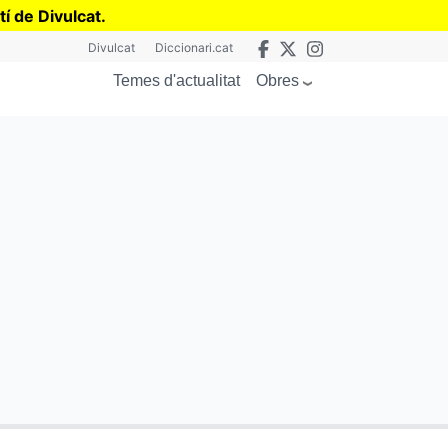
tí de Divulcat
.
Divulcat
Diccionari.cat
Obres
Temes d'actualitat