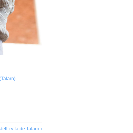
(Talarn)
tell i vila de Talarn
›