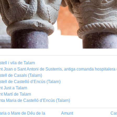
tell i vila de Talarn
t Joan o Sant Antoni de Susterris, antiga comanda hospitalera 
tell de Casals (Talarn)
tell de Castelló d’Encús (Talarn)
t Just a Talarn
t Martí de Talarn
ta Maria de Castelló d’Encús (Talarn)
ria o Mare de Déu de la
Amunt
Cas