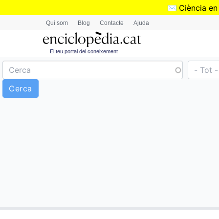
✉️
Ciència en
Qui som
Blog
Contacte
Ajuda
El teu portal del coneixement