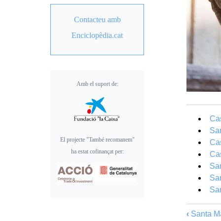
Contacteu amb
Enciclopèdia.cat
Amb el suport de:
Cas
San
El projecte "També recomanem"
Cas
ha estat cofinançat per:
Cas
San
San
San
‹
Santa Ma