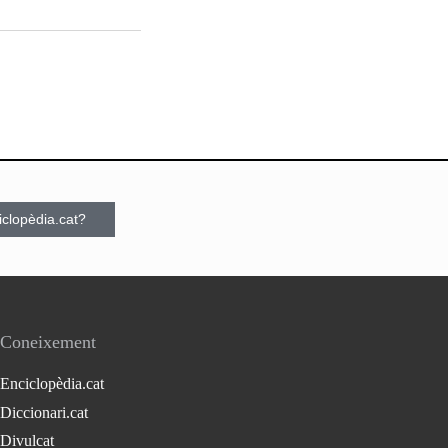
ciclopèdia.cat?
Coneixement
Enciclopèdia.cat
Diccionari.cat
Divulcat