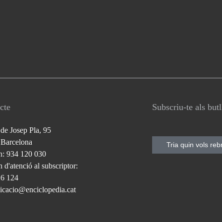
cte
Subscriu-te als but
 de Josep Pla, 95
 Barcelona
Tria quin vols reb
n: 934 120 030
 d'atenció al subscriptor:
26 124
cacio@enciclopedia.cat