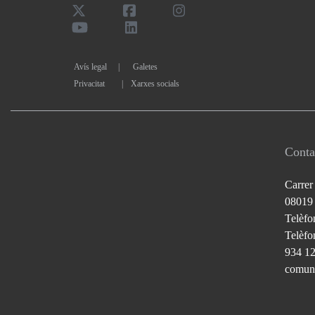
Avís legal
Galetes
Privacitat
|
Xarxes socials
Conta
Carrer
08019
Telèfo
Telèfon
934 1
comuni