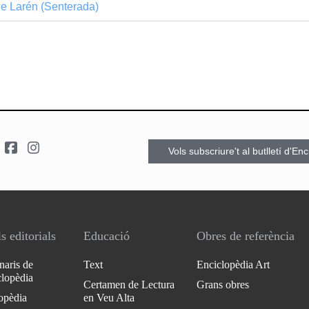
 de Larén (Senterada)
Vols subscriure't al butlletí d'En
s editorials
Educació
Obres de referència
naris de
Text
Enciclopèdia Art
clopèdia
Certamen de Lectura
Grans obres
opèdia
en Veu Alta