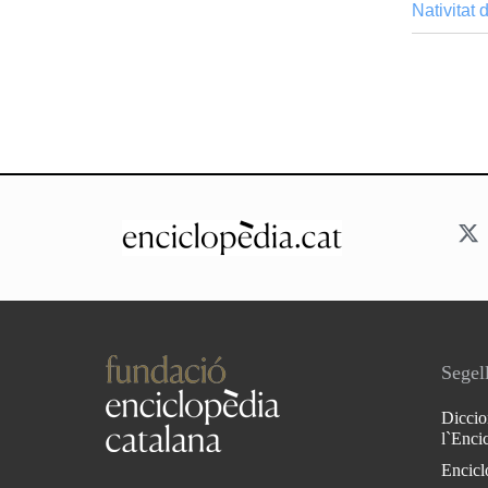
Nativitat
Segell
Diccio
l`Enci
Encicl