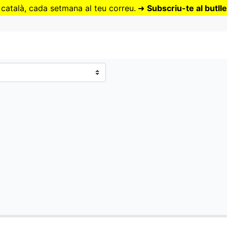
Vés
 català, cada setmana al teu correu.
➜
Subscriu-te al butlle
al
contingut