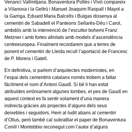
Venanci Vallmitjana. Bonaventura Pollés i Vivó compareix
a Vilanova i la Geltrú i Manuel Joaquim Raspall i Mayol a
la Garriga. Eduard Maria Balcells i Buïgas dissenya al
cementiri de Sabadell el Panteons Sellarès-Déu i Carol,
ambdós amb la intervenció de l’escultor bohemi Franz
Metzner i amb fortes afinitats amb models d’ascendència
centreeuropea. Finalment recordarem que a terres de
ponent el cementiri de Lleida recull l’aportació de Francesc
de P. Morera i Gatell.
En definitiva, si parlem d’arquitectes modernistes, en
l’espai dels cementiris catalans només trobem a faltar
fàcilment el nom d’Antoni Gaudí. Si bé li han estat
atribuïdes erròniament algunes tombes, el pes de Gaudí en
aquest context es fa sentir solament d’una manera
indirecta gràcies als projectes d’alguns dels seus
deixebles i seguidors. Hem al·ludit abans al cementiri
d’Olius, però també cal subratllar el paper de Bonaventura
Conill i Montobbio reconegut com l’autor d’alguns