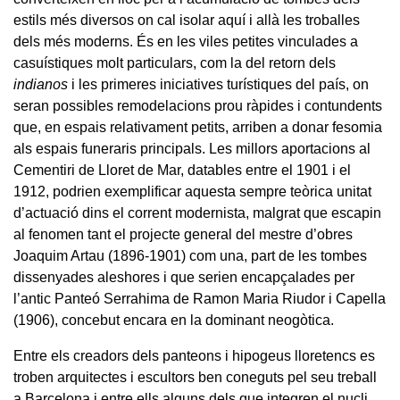
estils més diversos on cal isolar aquí i allà les troballes
dels més moderns. És en les viles petites vinculades a
casuístiques molt particulars, com la del retorn dels
indianos
i les primeres iniciatives turístiques del país, on
seran possibles remodelacions prou ràpides i contundents
que, en espais relativament petits, arriben a donar fesomia
als espais funeraris principals. Les millors aportacions al
Cementiri de Lloret de Mar, datables entre el 1901 i el
1912, podrien exemplificar aquesta sempre teòrica unitat
d’actuació dins el corrent modernista, malgrat que escapin
al fenomen tant el projecte general del mestre d’obres
Joaquim Artau (1896-1901) com una, part de les tombes
dissenyades aleshores i que serien encapçalades per
l’antic Panteó Serrahima de Ramon Maria Riudor i Capella
(1906), concebut encara en la dominant neogòtica.
Entre els creadors dels panteons i hipogeus lloretencs es
troben arquitectes i escultors ben coneguts pel seu treball
a Barcelona i entre ells alguns dels que integren el nucli