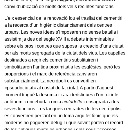
canvi d’ubicació de molts dels vells recintes funeraris.
L’eix essencial de la renovació fou el trasllat del cementiri
a la recerca d’un higiènic distanciament dels centres
urbans. Les noves idees s’imposaren no sense batalla i
assistim ja des del segle XVIII a debats interminables
sobre els pros i contres que suposa la creació d’una ciutat
per als morts segregada de la ciutat dels vius. Les capelles
destinades a regir els cementiris substituiren i
simbolitzaren l’antiga proximitat a les esglésies, però les
proporcions i el marc de referència canviaren
substancialment. La necròpoli es convertí en
«pseudociutat» al costat de la ciutat. A partir d’aquest
moment tingué la fesomia i característiques d’un recinte
autònom, concebuda com a
ciutadella
consagrada a les
seves funcions. Les tanques i entrades de les necròpolis
es convertiren per tant en un tema arquitectònic que els
moderns no pogueren defugir i que sovint porten el record
de les antigues muralles urbanes i dels seus accessos