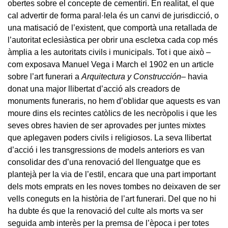
obertes sobre el concepte de cementiri. En realitat, el que
cal advertir de forma paral·lela és un canvi de jurisdicció, o
una matisació de l’existent, que comportà una retallada de
l’autoritat eclesiàstica per obrir una escletxa cada cop més
àmplia a les autoritats civils i municipals. Tot i que això –
com exposava Manuel Vega i March el 1902 en un article
sobre l’art funerari a
Arquitectura y Construcción–
havia
donat una major llibertat d’acció als creadors de
monuments funeraris, no hem d’oblidar que aquests es van
moure dins els recintes catòlics de les necròpolis i que les
seves obres havien de ser aprovades per juntes mixtes
que aplegaven poders civils i religiosos. La seva llibertat
d’acció i les transgressions de models anteriors es van
consolidar des d’una renovació del llenguatge que es
plantejà per la via de l’estil, encara que una part important
dels mots emprats en les noves tombes no deixaven de ser
vells coneguts en la història de l’art funerari. Del que no hi
ha dubte és que la renovació del culte als morts va ser
seguida amb interès per la premsa de l’època i per totes