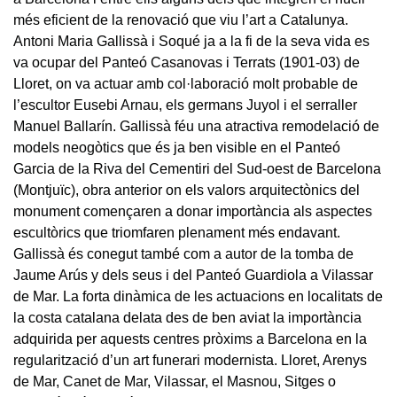
més eficient de la renovació que viu l’art a Catalunya.
Antoni Maria Gallissà i Soqué ja a la fi de la seva vida es
va ocupar del Panteó Casanovas i Terrats (1901-03) de
Lloret, on va actuar amb col·laboració molt probable de
l’escultor Eusebi Arnau, els germans Juyol i el serraller
Manuel Ballarín. Gallissà féu una atractiva remodelació de
models neogòtics que és ja ben visible en el Panteó
Garcia de la Riva del Cementiri del Sud-oest de Barcelona
(Montjuïc), obra anterior on els valors arquitectònics del
monument començaren a donar importància als aspectes
escultòrics que triomfaren plenament més endavant.
Gallissà és conegut també com a autor de la tomba de
Jaume Arús y dels seus i del Panteó Guardiola a Vilassar
de Mar. La forta dinàmica de les actuacions en localitats de
la costa catalana delata des de ben aviat la importància
adquirida per aquests centres pròxims a Barcelona en la
regularització d’un art funerari modernista. Lloret, Arenys
de Mar, Canet de Mar, Vilassar, el Masnou, Sitges o