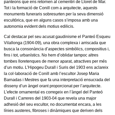
panteons que ens retornen al cementiri de Lloret de Mar.
Tot i la formació de Conill com a arquitecte, aquests
monuments funeraris sobresurten per la seva dimensió
escultòrica, que en alguns casos s’imposa amb una
autonomia evident dels motius edilicis.
Cal destacar pel seu acusat gaudinisme el Panteó Esqueu
Vilallonga (1904-09), una obra complexa i arriscada que
busca la consonància d’aspectes simbòlics, compositius i,
fins i tot, urbanístics. No hem d’oblidar tampoc altres
tombes lloretenques de menor aparat, atractives per més
d’un motiu. L’Hipogeu Durall i Suris del 1903 ens aclareix
la col·laboració de Conill amb l’escultor Josep Maria
Barnadas i Mestres que fa una interpretació ensucrada del
disseny d’un àngel orant proporcionat per l’arquitecte.
L’efecte ornamental es corregeix en l’àngel del Panteó
Durall i Carreres del 1903-04 que revela una major
adhesió del seu escultor, no documentat encara, a les
línies austeres, fibroses i dinàmiques que deriven dels