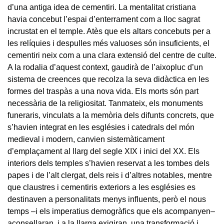
d’una antiga idea de cementiri. La mentalitat cristiana
havia concebut l’espai d’enterrament com a lloc sagrat
incrustat en el temple. Atès que els altars concebuts per a
les relíquies i despulles més valuoses són insuficients, el
cementiri neix com a una clara extensió del centre de culte.
A la rodalia d’aquest context, gaudirà de l’aixopluc d’un
sistema de creences que recolza la seva didàctica en les
formes del traspàs a una nova vida. Els morts són part
necessària de la religiositat. Tanmateix, els monuments
funeraris, vinculats a la memòria dels difunts concrets, que
s’havien integrat en les esglésies i catedrals del món
medieval i modern, canvien sistemàticament
d’emplaçament al llarg del segle XIX i inici del XX. Els
interiors dels temples s’havien reservat a les tombes dels
papes i de l’alt clergat, dels reis i d’altres notables, mentre
que claustres i cementiris exteriors a les esglésies es
destinaven a personalitats menys influents, però el nous
temps –i els imperatius demogràfics que els acompanyen–
aconsellaran, i a la llarga exigiran, una transformació i