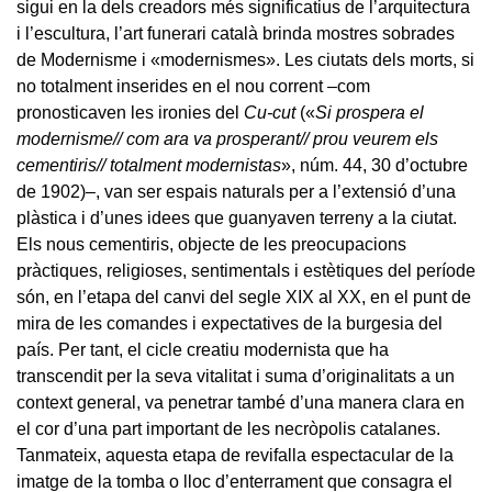
sigui en la dels creadors més significatius de l’arquitectura
i l’escultura, l’art funerari català brinda mostres sobrades
de Modernisme i «modernismes». Les ciutats dels morts, si
no totalment inserides en el nou corrent –com
pronosticaven les ironies del
Cu-cut
(«
Si prospera el
modernisme// com ara va prosperant// prou veurem els
cementiris// totalment modernistas
», núm. 44, 30 d’octubre
de 1902)–, van ser espais naturals per a l’extensió d’una
plàstica i d’unes idees que guanyaven terreny a la ciutat.
Els nous cementiris, objecte de les preocupacions
pràctiques, religioses, sentimentals i estètiques del període
són, en l’etapa del canvi del segle XIX al XX, en el punt de
mira de les comandes i expectatives de la burgesia del
país. Per tant, el cicle creatiu modernista que ha
transcendit per la seva vitalitat i suma d’originalitats a un
context general, va penetrar també d’una manera clara en
el cor d’una part important de les necròpolis catalanes.
Tanmateix, aquesta etapa de revifalla espectacular de la
imatge de la tomba o lloc d’enterrament que consagra el