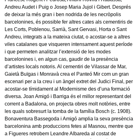
Andreu Audet i Puig o Josep Maria Jujol i Gibert. Després
de deixar la més gran i ben nodrida de les necròpolis
barcelonines, és possible fer altres cates als cementiris de
Les Corts, Poblenou, Sarrià, Sant Gervasi, Horta o Sant
Andreu, integrats a la mateixa ciutat, o acostar-se a altres
viles catalanes que visqueren intensament aquest període
i que permeten analitzar l’extensió de les modes
barcelonines i, en algun cas, gaudir de la presència
d’artistes locals notoris. Al cementiri de Vilassar de Mar,
Gaietà Buïgas i Monravà crea el Panteó Mir com un gran
escenari per a la creu i un àngel extret del Judici Final, per
acostar-se tímidament al Modernisme des d’una formació
diversa. Joan Amigó i Barriga és el millor representant del
corrent a Badalona, on projecta obres molt notòries, entre
les quals sobresurt la tomba de la família Bosch (c. 1908).
Bonaventura Bassegoda i Amigó amplia la seva presència
barcelonina amb produccions fetes al Masnou, mentre que
a Figueres retrobem Leandre Albareda al costat de