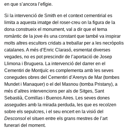
en que s’ancora l’efígie.
Si la intervenció de Smith en el context cementirial es
limita a aquesta imatge del roser-creu on la figura de la
dona construeix el monument, val a dir que el tema
romàntic de la jove és una constant que també va inspirar
molts altres escultors cridats a treballar per a les necròpolis
catalanes. A més d’Enric Clarasó, esmentat diverses
vegades, no es pot prescindir de l’aportació de Josep
Llimona i Bruguera. La intervenció del darrer en el
Cementiri de Montjuïc es complementa amb les seves
conegudes obres del Cementiri d’Arenys de Mar (tombes
Mundet i Manaquer) o el del Masnou (tomba Pristany), a
més d’altres intervencions per als de Sitges, Sant
Sebastià, Comillas i Buenos Aires. Les seves dones
assegudes amb la mirada perduda, les que es recolzen
sobre els sepulcres, i el seu encert en la visió del
Desconsol
el situen entre els grans mestres de l’art
funerari del moment.