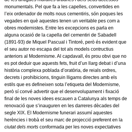
monumentals. Pel que fa a les capelles, convertides en
l’eix ordenador de molts nous cementiris, són poques les
vegades en què aquestes tenen un veritable pes com a
obres modernistes. Entre les excepcions es parla en
alguna ocasió de la capella del cementiri de Sabadell
(1891-93) de Miquel Pascual i Tintoré, però és evident que
el seu autor no escapa del tot als models contructius
anteriors al Modernisme. Al capdavall, és prou obvi que no
es pot deduir que aquests fets, fruit d’un llarg debat i d’una
història complexa poblada d’oratòria, de reials ordres,
decrets i prohibicions, tinguin lligams directes amb els
estils que es defineixen sota l’etiqueta del Modernisme,
però sí convé advertir que el desenvolupament i fixació
final de les noves idees escauen a Catalunya als temps de
renovació que s’inauguren en les darreres dècades del
segle XIX. El Modernisme funerari assumí aquestes
herències i trobà el seu marc de projecció preferent en la
ciutat dels morts
conformada per les noves expectatives