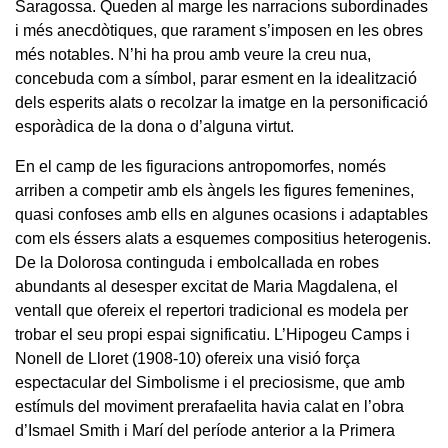
Saragossa. Queden al marge les narracions subordinades
i més anecdòtiques, que rarament s’imposen en les obres
més notables. N’hi ha prou amb veure la creu nua,
concebuda com a símbol, parar esment en la idealització
dels esperits alats o recolzar la imatge en la personificació
esporàdica de la dona o d’alguna virtut.
En el camp de les figuracions antropomorfes, només
arriben a competir amb els àngels les figures femenines,
quasi confoses amb ells en algunes ocasions i adaptables
com els éssers alats a esquemes compositius heterogenis.
De la Dolorosa continguda i embolcallada en robes
abundants al desesper excitat de Maria Magdalena, el
ventall que ofereix el repertori tradicional es modela per
trobar el seu propi espai significatiu. L’Hipogeu Camps i
Nonell de Lloret (1908-10) ofereix una visió força
espectacular del Simbolisme i el preciosisme, que amb
estímuls del moviment prerafaelita havia calat en l’obra
d’Ismael Smith i Marí del període anterior a la Primera