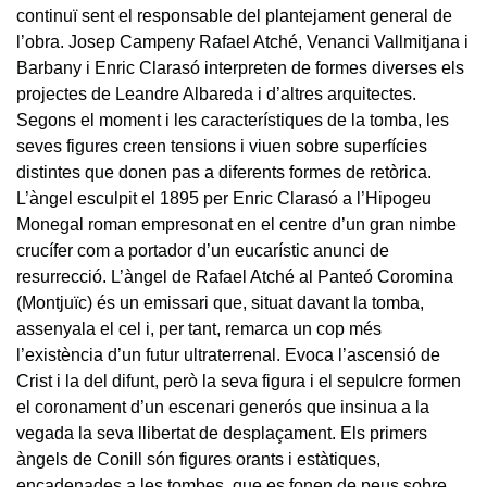
continuï sent el responsable del plantejament general de
l’obra. Josep Campeny Rafael Atché, Venanci Vallmitjana i
Barbany i Enric Clarasó interpreten de formes diverses els
projectes de Leandre Albareda i d’altres arquitectes.
Segons el moment i les característiques de la tomba, les
seves figures creen tensions i viuen sobre superfícies
distintes que donen pas a diferents formes de retòrica.
L’àngel esculpit el 1895 per Enric Clarasó a l’Hipogeu
Monegal roman empresonat en el centre d’un gran nimbe
crucífer com a portador d’un eucarístic anunci de
resurrecció. L’àngel de Rafael Atché al Panteó Coromina
(Montjuïc) és un emissari que, situat davant la tomba,
assenyala el cel i, per tant, remarca un cop més
l’existència d’un futur ultraterrenal. Evoca l’ascensió de
Crist i la del difunt, però la seva figura i el sepulcre formen
el coronament d’un escenari generós que insinua a la
vegada la seva llibertat de desplaçament. Els primers
àngels de Conill són figures orants i estàtiques,
encadenades a les tombes, que es fonen de peus sobre