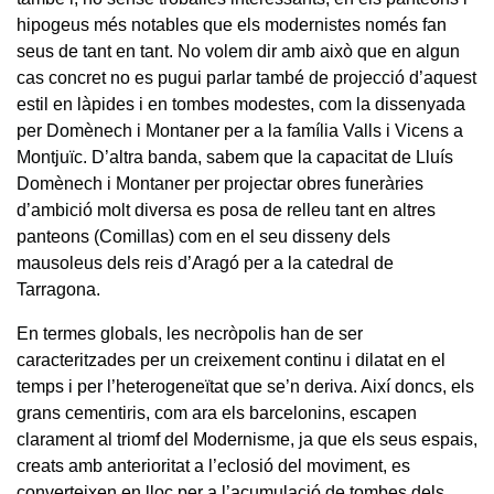
hipogeus més notables que els modernistes només fan
seus de tant en tant. No volem dir amb això que en algun
cas concret no es pugui parlar també de projecció d’aquest
estil en làpides i en tombes modestes, com la dissenyada
per Domènech i Montaner per a la família Valls i Vicens a
Montjuïc. D’altra banda, sabem que la capacitat de Lluís
Domènech i Montaner per projectar obres funeràries
d’ambició molt diversa es posa de relleu tant en altres
panteons (Comillas) com en el seu disseny dels
mausoleus dels reis d’Aragó per a la catedral de
Tarragona.
En termes globals, les necròpolis han de ser
caracteritzades per un creixement continu i dilatat en el
temps i per l’heterogeneïtat que se’n deriva. Així doncs, els
grans cementiris, com ara els barcelonins, escapen
clarament al triomf del Modernisme, ja que els seus espais,
creats amb anterioritat a l’eclosió del moviment, es
converteixen en lloc per a l’acumulació de tombes dels