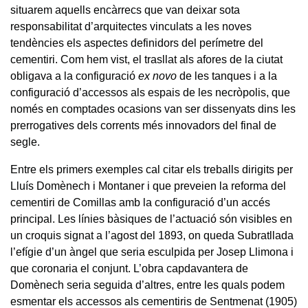
situarem aquells encàrrecs que van deixar sota
responsabilitat d’arquitectes vinculats a les noves
tendències els aspectes definidors del perímetre del
cementiri. Com hem vist, el trasllat als afores de la ciutat
obligava a la configuració
ex novo
de les tanques i a la
configuració d’accessos als espais de les necròpolis, que
només en comptades ocasions van ser dissenyats dins les
prerrogatives dels corrents més innovadors del final de
segle.
Entre els primers exemples cal citar els treballs dirigits per
Lluís Domènech i Montaner i que preveien la reforma del
cementiri de Comillas amb la configuració d’un accés
principal. Les línies bàsiques de l’actuació són visibles en
un croquis signat a l’agost del 1893, on queda Subratllada
l’efígie d’un àngel que seria esculpida per Josep Llimona i
que coronaria el conjunt. L’obra capdavantera de
Domènech seria seguida d’altres, entre les quals podem
esmentar els accessos als cementiris de Sentmenat (1905)