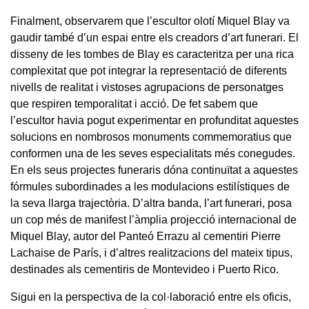
Finalment, observarem que l’escultor olotí Miquel Blay va
gaudir també d’un espai entre els creadors d’art funerari. El
disseny de les tombes de Blay es caracteritza per una rica
complexitat que pot integrar la representació de diferents
nivells de realitat i vistoses agrupacions de personatges
que respiren temporalitat i acció. De fet sabem que
l’escultor havia pogut experimentar en profunditat aquestes
solucions en nombrosos monuments commemoratius que
conformen una de les seves especialitats més conegudes.
En els seus projectes funeraris dóna continuïtat a aquestes
fórmules subordinades a les modulacions estilístiques de
la seva llarga trajectòria. D’altra banda, l’art funerari, posa
un cop més de manifest l’àmplia projecció internacional de
Miquel Blay, autor del Panteó Errazu al cementiri Pierre
Lachaise de París, i d’altres realitzacions del mateix tipus,
destinades als cementiris de Montevideo i Puerto Rico.
Sigui en la perspectiva de la col·laboració entre els oficis,