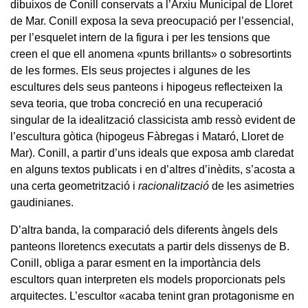
dibuixos de Conill conservats a l’Arxiu Municipal de Lloret
de Mar. Conill exposa la seva preocupació per l’essencial,
per l’esquelet intern de la figura i per les tensions que
creen el que ell anomena «punts brillants» o sobresortints
de les formes. Els seus projectes i algunes de les
escultures dels seus panteons i hipogeus reflecteixen la
seva teoria, que troba concreció en una recuperació
singular de la idealització classicista amb ressò evident de
l’escultura gòtica (hipogeus Fàbregas i Mataró, Lloret de
Mar). Conill, a partir d’uns ideals que exposa amb claredat
en alguns textos publicats i en d’altres d’inèdits, s’acosta a
una certa geometrització i
racionalització
de les asimetries
gaudinianes.
D’altra banda, la comparació dels diferents àngels dels
panteons lloretencs executats a partir dels dissenys de B.
Conill, obliga a parar esment en la importància dels
escultors quan interpreten els models proporcionats pels
arquitectes. L’escultor «acaba tenint gran protagonisme en