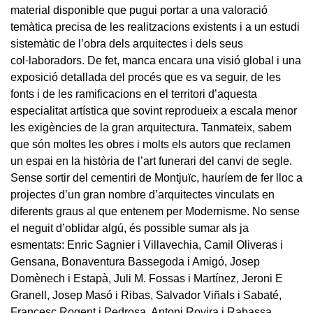
material disponible que pugui portar a una valoració
temàtica precisa de les realitzacions existents i a un estudi
sistemàtic de l’obra dels arquitectes i dels seus
col·laboradors. De fet, manca encara una visió global i una
exposició detallada del procés que es va seguir, de les
fonts i de les ramificacions en el territori d’aquesta
especialitat artística que sovint reprodueix a escala menor
les exigències de la gran arquitectura. Tanmateix, sabem
que són moltes les obres i molts els autors que reclamen
un espai en la història de l’art funerari del canvi de segle.
Sense sortir del cementiri de Montjuïc, hauríem de fer lloc a
projectes d’un gran nombre d’arquitectes vinculats en
diferents graus al que entenem per Modernisme. No sense
el neguit d’oblidar algú, és possible sumar als ja
esmentats: Enric Sagnier i Villavechia, Camil Oliveras i
Gensana, Bonaventura Bassegoda i Amigó, Josep
Domènech i Estapà, Juli M. Fossas i Martínez, Jeroni E
Granell, Josep Masó i Ribas, Salvador Viñals i Sabaté,
Francesc Rogent i Pedrosa, Antoni Rovira i Rabassa,