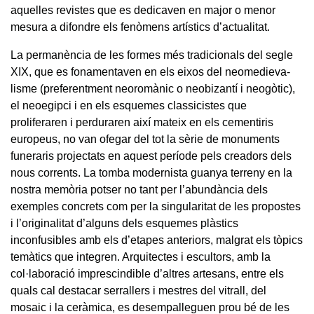
aquelles revistes que es dedicaven en major o menor
mesura a difondre els fenòmens artístics d’actualitat.
La permanència de les formes més tradicionals del segle
XIX, que es fonamentaven en els eixos del neomedieva-
lisme (preferentment neoromànic o neobizantí i neogòtic),
el neoegipci i en els esquemes classicistes que
proliferaren i perduraren així mateix en els cementiris
europeus, no van ofegar del tot la sèrie de monuments
funeraris projectats en aquest període pels creadors dels
nous corrents. La tomba modernista guanya terreny en la
nostra memòria potser no tant per l’abundància dels
exemples concrets com per la singularitat de les propostes
i l’originalitat d’alguns dels esquemes plàstics
inconfusibles amb els d’etapes anteriors, malgrat els tòpics
temàtics que integren. Arquitectes i escultors, amb la
col·laboració imprescindible d’altres artesans, entre els
quals cal destacar serrallers i mestres del vitrall, del
mosaic i la ceràmica, es desempalleguen prou bé de les