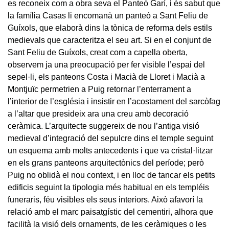
es reconeix com a obra seva el Panteó Garí, i és sabut que
la família Casas li encomanà un panteó a Sant Feliu de
Guíxols, que elaborà dins la tònica de reforma dels estils
medievals que caracteritza el seu art. Si en el conjunt de
Sant Feliu de Guíxols, creat com a capella oberta,
observem ja una preocupació per fer visible l’espai del
sepel·li, els panteons Costa i Macià de Lloret i Macià a
Montjuïc permetrien a Puig retornar l’enterrament a
l’interior de l’església i insistir en l’acostament del sarcòfag
a l’altar que presideix ara una creu amb decoració
ceràmica. L’arquitecte suggereix de nou l’antiga visió
medieval d’integració del sepulcre dins el temple seguint
un esquema amb molts antecedents i que va cristal·litzar
en els grans panteons arquitectònics del període; però
Puig no oblidà el nou context, i en lloc de tancar els petits
edificis seguint la tipologia més habitual en els templéis
funeraris, féu visibles els seus interiors. Això afavorí la
relació amb el marc paisatgístic del cementiri, alhora que
facilità la visió dels ornaments, de les ceràmiques o les