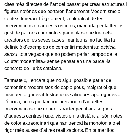
cites més directes de l’art del passat per crear estructures i
figures notòries que portaren l’anomenat Modernisme al
context funerari. Lògicament, la pluralitat de les
intervencions en aquests recintes, marcada per la llei i el
gust de patrons i promotors particulars que trien els
creadors de les seves cases i panteons, no facilita la
definició d’exemples de cementiri modernista
estricta
sensu
, tota vegada que no podem parlar tampoc de la
«ciutat modernista» sense pensar en una parcel·la
concreta de l’urbs catalana.
Tanmateix, i encara que no sigui possible parlar de
cementiris modernistes de cap a peus, malgrat el que
insinuen algunes il·lustracions satíriques aparegudes a
l’època, no es pot tampoc prescindir d’aquelles
intervencions que donen caràcter peculiar a alguns
d’aquests centres i que, vistes en la distància, són notes
de color extraordinari que han trencat la monotonia o el
rigor més auster d’altres realitzacions. En primer lloc,