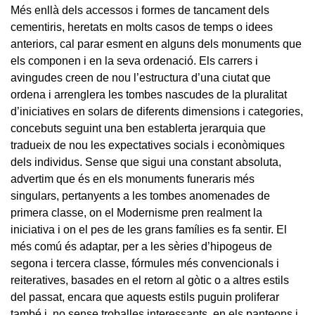
Més enllà dels accessos i formes de tancament dels
cementiris, heretats en molts casos de temps o idees
anteriors, cal parar esment en alguns dels monuments que
els componen i en la seva ordenació. Els carrers i
avingudes creen de nou l’estructura d’una ciutat que
ordena i arrenglera les tombes nascudes de la pluralitat
d’iniciatives en solars de diferents dimensions i categories,
concebuts seguint una ben establerta jerarquia que
tradueix de nou les expectatives socials i econòmiques
dels individus. Sense que sigui una constant absoluta,
advertim que és en els monuments funeraris més
singulars, pertanyents a les tombes anomenades de
primera classe, on el Modernisme pren realment la
iniciativa i on el pes de les grans famílies es fa sentir. El
més comú és adaptar, per a les sèries d’hipogeus de
segona i tercera classe, fórmules més convencionals i
reiteratives, basades en el retorn al gòtic o a altres estils
del passat, encara que aquests estils puguin proliferar
també i, no sense troballes interessants, en els panteons i