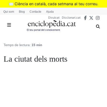
Vés
✉️
Ciència en català, cada setmana al teu correu.
al
➜
Subscriu-te al butlletí de Divulcat
.
Qui som
Blog
Contacte
Ajuda
contingut
Divulcat
Diccionari.cat
El teu portal del coneixement
Temps de lectura:
15 min
La ciutat dels morts