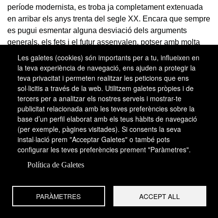
període modernista, es troba ja completament extenuada
en arribar els anys trenta del segle XX. Encara que sempre
es pugui esmentar alguna desviació dels arguments
generals, els fets i el futur assenyalen, potser amb molta
més. força del que el 1900 s’hauria pogut predir, la
Les galetes (cookies) són importants per a tu, influeixen en
devaluació i la decadència del gran monument funerari
la teva experiència de navegació, ens ajuden a protegir la
individual i familiar.
teva privacitat i permeten realitzar les peticions que ens
sol·licitis a través de la web. Utilitzem galetes pròpies i de
Bibliografia
tercers per a analitzar els nostres serveis i mostrar-te
publicitat relacionada amb les teves preferències sobre la
Abras Pou, M.:
Els cementiris de Badalona
,
base d’un perfil elaborat amb els teus hàbits de navegació
Ajuntament de Badalona, 1998.
(per exemple, pàgines visitades). Si consents la seva
instal·lació prem "Acceptar Galetes" o també pots
Aguado, N.:
Guia del Cementiri de Montjuïc
,
configurar les teves preferències prement "Paràmetres".
Barcelona, Institut Municipal de Serveis Funeraris,
Barcelona, 1992. .
Política de Galetes
Alcoy Pedrós, R.:
El Cementiri de Lloret de Mar.
Indagacions sobre un conjunt modernista
(col·lecció
PARÀMETRES
ACCEPT ALL
Es frares
, núm. 1), Ajuntament de Lloret de Mar, 1990.
Barey, A.: «Barcelona: de la ciutat pre-industrial al