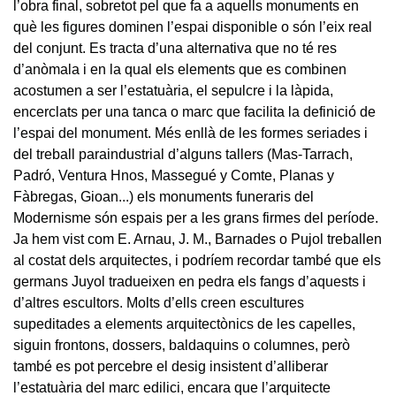
l’obra final, sobretot pel que fa a aquells monuments en
què les figures dominen l’espai disponible o són l’eix real
del conjunt. Es tracta d’una alternativa que no té res
d’anòmala i en la qual els elements que es combinen
acostumen a ser l’estatuària, el sepulcre i la làpida,
encerclats per una tanca o marc que facilita la definició de
l’espai del monument. Més enllà de les formes seriades i
del treball paraindustrial d’alguns tallers (Mas-Tarrach,
Padró, Ventura Hnos, Massegué y Comte, Planas y
Fàbregas, Gioan...) els monuments funeraris del
Modernisme són espais per a les grans firmes del període.
Ja hem vist com E. Arnau, J. M., Barnades o Pujol treballen
al costat dels arquitectes, i podríem recordar també que els
germans Juyol tradueixen en pedra els fangs d’aquests i
d’altres escultors. Molts d’ells creen escultures
supeditades a elements arquitectònics de les capelles,
siguin frontons, dossers, baldaquins o columnes, però
també es pot percebre el desig insistent d’alliberar
l’estatuària del marc edilici, encara que l’arquitecte