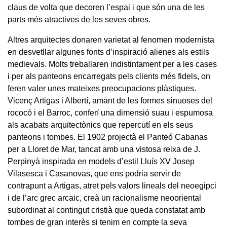
claus de volta que decoren l’espai i que són una de les
parts més atractives de les seves obres.
Altres arquitectes donaren varietat al fenomen modernista
en desvetllar algunes fonts d’inspiració alienes als estils
medievals. Molts treballaren indistintament per a les cases
i per als panteons encarregats pels clients més fidels, on
feren valer unes mateixes preocupacions plàstiques.
Vicenç Artigas i Albertí, amant de les formes sinuoses del
rococó i el Barroc, conferí una dimensió suau i espumosa
als acabats arquitectònics que repercutí en els seus
panteons i tombes. El 1902 projectà el Panteó Cabanas
per a Lloret de Mar, tancat amb una vistosa reixa de J.
Perpinyà inspirada en models d’estil Lluís XV Josep
Vilasesca i Casanovas, que ens podria servir de
contrapunt a Artigas, atret pels valors lineals del neoegipci
i de l’arc grec arcaic, creà un racionalisme neooriental
subordinat al contingut cristià que queda constatat amb
tombes de gran interès si tenim en compte la seva