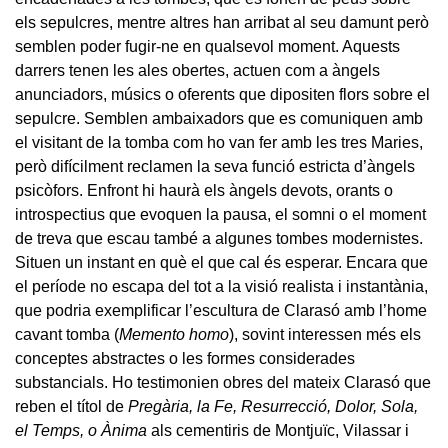
els sepulcres, mentre altres han arribat al seu damunt però
semblen poder fugir-ne en qualsevol moment. Aquests
darrers tenen les ales obertes, actuen com a àngels
anunciadors, músics o oferents que dipositen flors sobre el
sepulcre. Semblen ambaixadors que es comuniquen amb
el visitant de la tomba com ho van fer amb les tres Maries,
però difícilment reclamen la seva funció estricta d’àngels
psicòfors. Enfront hi haurà els àngels devots, orants o
introspectius que evoquen la pausa, el somni o el moment
de treva que escau també a algunes tombes modernistes.
Situen un instant en què el que cal és esperar. Encara que
el període no escapa del tot a la visió realista i instantània,
que podria exemplificar l’escultura de Clarasó amb l’home
cavant tomba (
Memento homo
), sovint interessen més els
conceptes abstractes o les formes considerades
substancials. Ho testimonien obres del mateix Clarasó que
reben el títol de
Pregària, la Fe, Resurrecció, Dolor, Sola,
el Temps, o Ànima
als cementiris de Montjuïc, Vilassar i