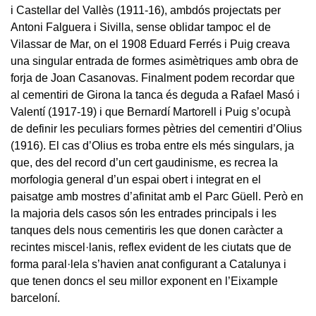
i Castellar del Vallès (1911-16), ambdós projectats per
Antoni Falguera i Sivilla, sense oblidar tampoc el de
Vilassar de Mar, on el 1908 Eduard Ferrés i Puig creava
una singular entrada de formes asimètriques amb obra de
forja de Joan Casanovas. Finalment podem recordar que
al cementiri de Girona la tanca és deguda a Rafael Masó i
Valentí (1917-19) i que Bernardí Martorell i Puig s’ocupà
de definir les peculiars formes pètries del cementiri d’Olius
(1916). El cas d’Olius es troba entre els més singulars, ja
que, des del record d’un cert gaudinisme, es recrea la
morfologia general d’un espai obert i integrat en el
paisatge amb mostres d’afinitat amb el Parc Güell. Però en
la majoria dels casos són les entrades principals i les
tanques dels nous cementiris les que donen caràcter a
recintes miscel·lanis, reflex evident de les ciutats que de
forma paral·lela s’havien anat configurant a Catalunya i
que tenen doncs el seu millor exponent en l’Eixample
barceloní.