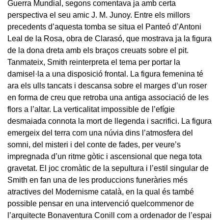
Guerra Mundial, segons comentava ja amb certa
perspectiva el seu amic J. M. Junoy. Entre els millors
precedents d’aquesta tomba se situa el Panteó d’Antoni
Leal de la Rosa, obra de Clarasó, que mostrava ja la figura
de la dona dreta amb els braços creuats sobre el pit.
Tanmateix, Smith reinterpreta el tema per portar la
damisel·la a una disposició frontal. La figura femenina té
ara els ulls tancats i descansa sobre el marges d’un roser
en forma de creu que retroba una antiga associació de les
flors a l’altar. La verticalitat impossible de l’efígie
desmaiada connota la mort de llegenda i sacrifici. La figura
emergeix del terra com una núvia dins l’atmosfera del
somni, del misteri i del conte de fades, per veure’s
impregnada d’un ritme gòtic i ascensional que nega tota
gravetat. El joc cromàtic de la sepultura i l’estil singular de
Smith en fan una de les produccions funeràries més
atractives del Modernisme català, en la qual és també
possible pensar en una intervenció quelcommenor de
l’arquitecte Bonaventura Conill com a ordenador de l’espai