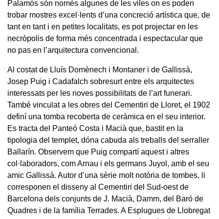
Palamós són només algunes de les viles on es poden
trobar mostres excel·lents d’una concreció artística que, de
tant en tant i en petites localitats, es pot projectar en les
necròpolis de forma més concentrada i espectacular que
no pas en l’arquitectura convencional.
Al costat de Lluís Domènech i Montaner i de Gallissà,
Josep Puig i Cadafalch sobresurt entre els arquitectes
interessats per les noves possibilitats de l’art funerari.
També vinculat a les obres del Cementiri de Lloret, el 1902
definí una tomba recoberta de ceràmica en el seu interior.
Es tracta del Panteó Costa i Macià que, bastit en la
tipologia del templet, dóna cabuda als treballs del serraller
Ballarín. Observem que Puig compartí aquest i altres
col·laboradors, com Arnau i els germans Juyol, amb el seu
amic Gallissà. Autor d’una sèrie molt notòria de tombes, li
corresponen el disseny al Cementiri del Sud-oest de
Barcelona dels conjunts de J. Macià, Damm, del Baró de
Quadres i de la família Terrades. A Esplugues de Llobregat