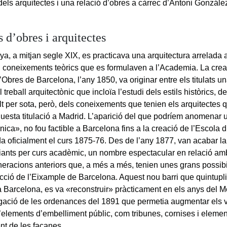
 dels arquitectes i una relació d’obres a càrrec d’Antoni Gonzále
 d’obres i arquitectes
a, a mitjan segle XIX, es practicava una arquitectura arrelada a l
 coneixements teòrics que es formulaven a l’Academia. La crea
’Obres de Barcelona, l’any 1850, va originar entre els titulats 
 treball arquitectònic que incloïa l’estudi dels estils històrics, d
lt per sota, però, dels coneixements que tenien els arquitecte
questa titulació a Madrid. L’aparició del que podríem anomenar 
nica», no fou factible a Barcelona fins a la creació de l’Escola d
 oficialment el curs 1875-76. Des de l’any 1877, van acabar la c
diants per curs acadèmic, un nombre espectacular en relació am
neracions anteriors que, a més a més, tenien unes grans possibi
ucció de l’Eixample de Barcelona. Aquest nou barri que quintupli
la Barcelona, es va «reconstruir» pràcticament en els anys del 
gació de les ordenances del 1891 que permetia augmentar els vo
d’elements d’embelliment públic, com tribunes, cornises i elemen
t de les façanes.