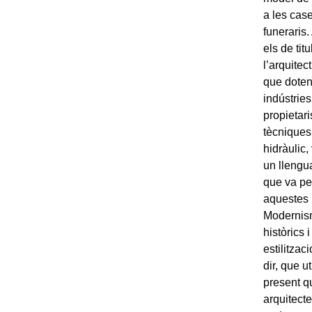
a les case
funeraris.
els de titu
l’arquitec
que doten
indústrie
propietari
tècniques
hidràulic,
un llengua
que va pe
aquestes 
Modernism
històrics 
estilitzac
dir, que u
present q
arquitect