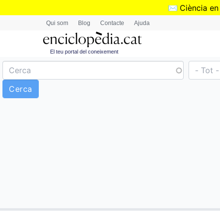
✉️
Ciència en
Qui som
Blog
Contacte
Ajuda
El teu portal del coneixement