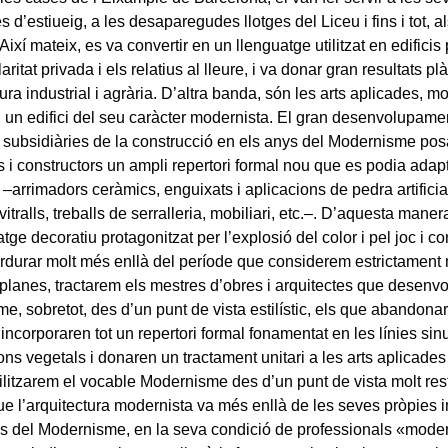
s d’estiueig, a les desaparegudes llotges del Liceu i fins i tot, 
 Així mateix, es va convertir en un llenguatge utilitzat en edificis 
laritat privada i els relatius al lleure, i va donar gran resultats pl
tura industrial i agrària. D’altra banda, són les arts aplicades, m
 un edifici del seu caràcter modernista. El gran desenvolupamen
s subsidiàries de la construcció en els anys del Modernisme pos
s i constructors un ampli repertori formal nou que es podia adapt
 –arrimadors ceràmics, enguixats i aplicacions de pedra artifici
 vitralls, treballs de serralleria, mobiliari, etc.–. D’aquesta man
tge decoratiu protagonitzat per l’explosió del color i pel joc i con
rdurar molt més enllà del període que considerem estrictament
planes, tractarem els mestres d’obres i arquitectes que desenv
e, sobretot, des d’un punt de vista estilístic, els que abandona
i incorporaren tot un repertori formal fonamentat en les línies sin
ions vegetals i donaren un tractament unitari a les arts aplicades
tilitzarem el vocable Modernisme des d’un punt de vista molt restr
ue l’arquitectura modernista va més enllà de les seves pròpies i
es del Modernisme, en la seva condició de professionals «moder