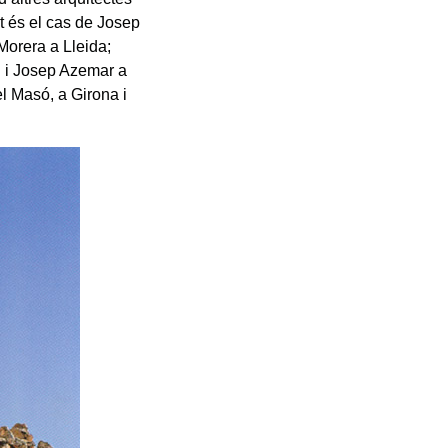
st és el cas de Josep
Morera a Lleida;
u i Josep Azemar a
l Masó, a Girona i