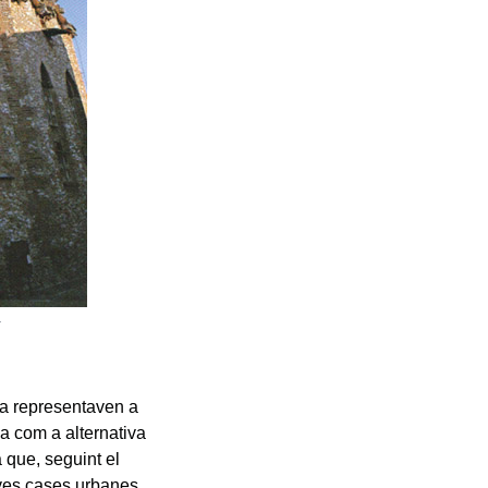
a
sta representaven a
a com a alternativa
a que, seguint el
eves cases urbanes,