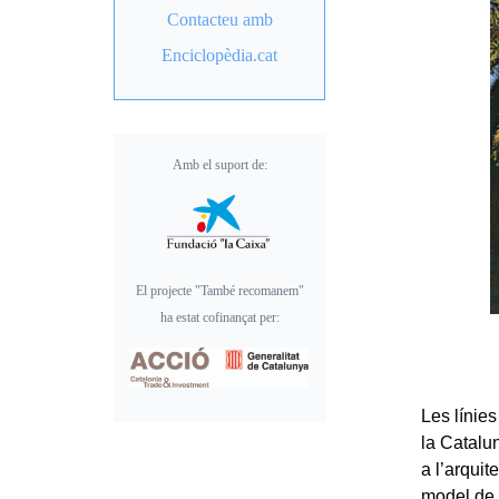
Contacteu amb
Enciclopèdia.cat
Amb el suport de:
El projecte "També recomanem"
ha estat cofinançat per:
Les línies
la Catalu
a l’arquit
model de 