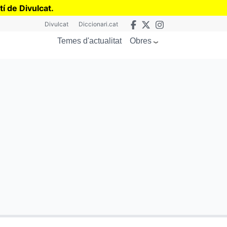
tí de Divulcat
.
Divulcat
Diccionari.cat
Obres
Temes d'actualitat