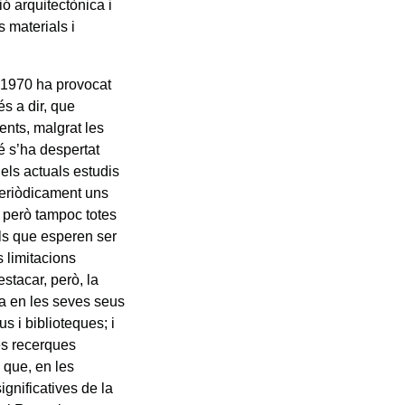
ó arquitectònica i
s materials i
l 1970 ha provocat
s a dir, que
ents, malgrat les
é s’ha despertat
dels actuals estudis
periòdicament uns
s, però tampoc totes
lls que esperen ser
s limitacions
stacar, però, la
nya en les seves seus
s i biblioteques; i
es recerques
 que, en les
gnificatives de la