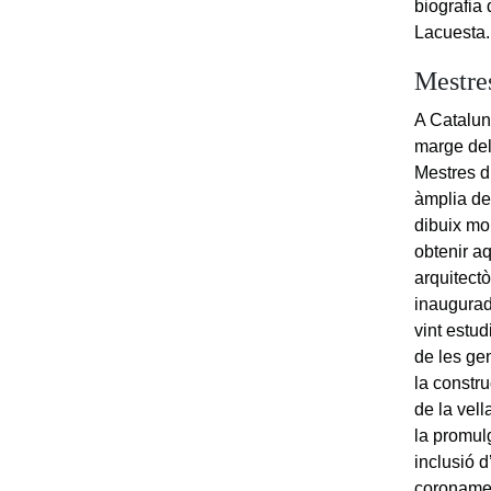
biografia
Lacuesta.
Mestres
A Cataluny
marge del
Mestres d
àmplia del
dibuix mo
obtenir a
arquitectò
inaugurada
vint estu
de les ge
la constr
de la vel
la promul
inclusió 
coronamen