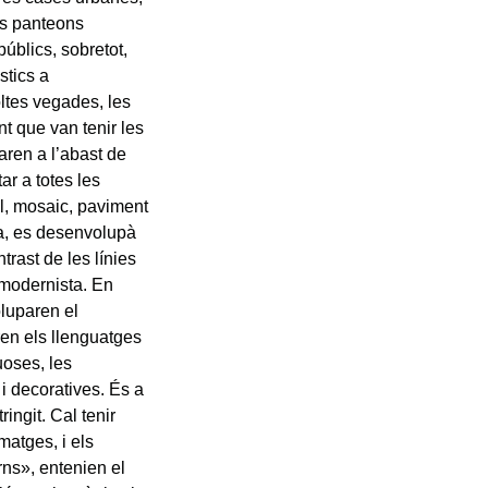
als panteons
públics, sobretot,
àstics a
oltes vegades, les
t que van tenir les
aren a l’abast de
ar a totes les
al, mosaic, paviment
era, es desenvolupà
trast de les línies
 modernista. En
oluparen el
ren els llenguatges
uoses, les
 i decoratives. És a
ingit. Cal tenir
matges, i els
ns», entenien el