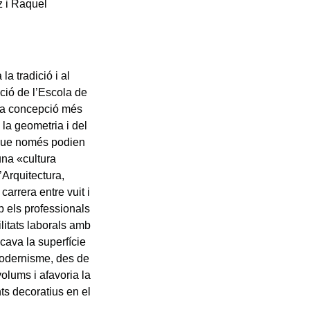
z i Raquel
a tradició i al
ció de l’Escola de
una concepció més
e la geometria i del
s que només podien
una «cultura
’Arquitectura,
arrera entre vuit i
b els professionals
litats laborals amb
cava la superfície
Modernisme, des de
lums i afavoria la
ts decoratius en el