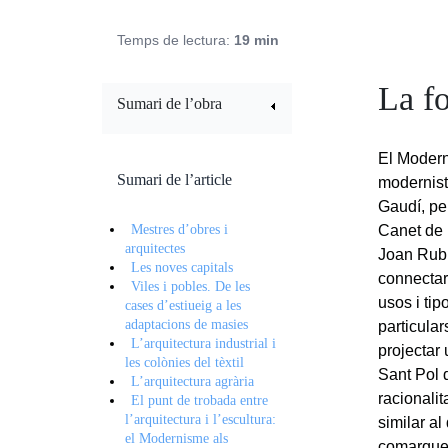
Temps de lectura:
19 min
La fo
Sumari de l’obra
El Modern
Sumari de l’article
modernist
Gaudí, pe
Mestres d’obres i
Canet de 
arquitectes
Joan Rubi
Les noves capitals
connectar
Viles i pobles. De les
usos i ti
cases d’estiueig a les
adaptacions de masies
particular
L’arquitectura industrial i
projectar 
les colònies del tèxtil
Sant Pol d
L’arquitectura agrària
racionali
El punt de trobada entre
l’arquitectura i l’escultura:
similar al
el Modernisme als
comarques