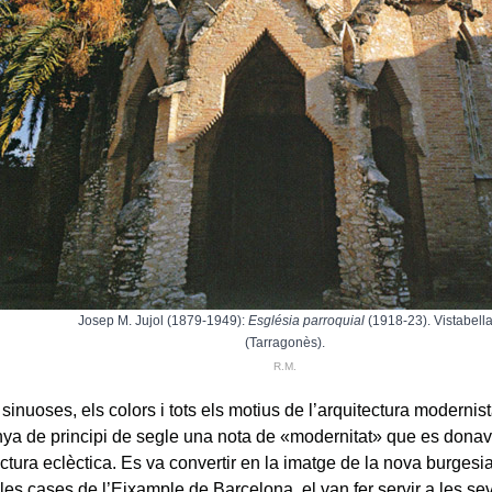
Josep M. Jujol (1879-1949):
Església parroquial
(1918-23). Vistabell
(Tarragonès).
R.M.
 sinuoses, els colors i tots els motius de l’arquitectura moderni
nya de principi de segle una nota de «modernitat» que es donav
ectura eclèctica. Es va convertir en la imatge de la nova burgesi
les cases de l’Eixample de Barcelona, el van fer servir a les s