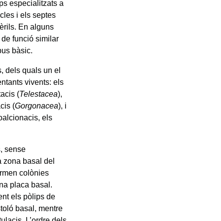
ps especialitzats a
cles i els septes
èrils. En alguns
, de funció similar
pus bàsic.
, dels quals un el
sentants vivents: els
tacis (
Telestacea
),
cis (
Gorgonacea
), i
oalcionacis, els
s, sense
a zona basal del
formen colònies
una placa basal.
ent els pòlips de
stoló basal, mentre
ulacis. L’ordre dels