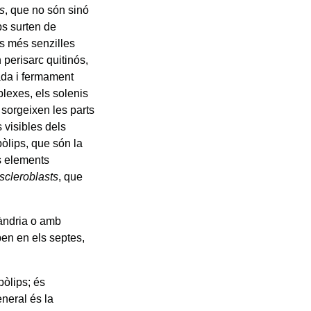
s
, que no són sinó
ps surten de
s més senzilles
n perisarc quitinós,
ada i fermament
lexes, els solenis
orgeixen les parts
 visibles dels
òlips, que són la
s elements
scleroblasts
, que
ràndria o amb
en en els septes,
pòlips; és
eneral és la