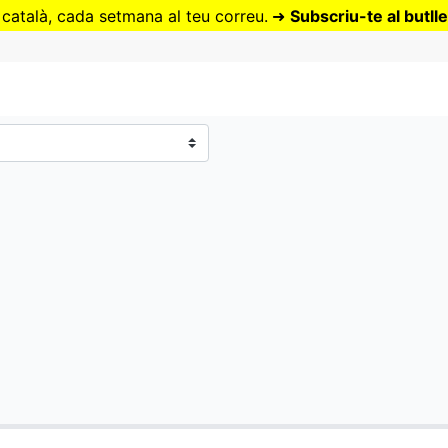
Vés
 català, cada setmana al teu correu.
➜
Subscriu-te al butlle
al
contingut