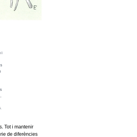
) i
es
s
s
,
.
. Tot i mantenir
rie de diferències