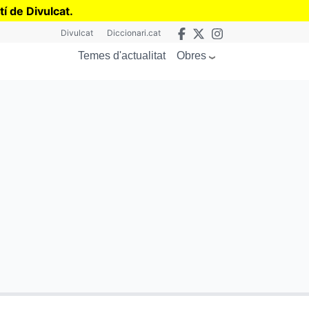
tí de Divulcat
.
Divulcat
Diccionari.cat
Obres
Temes d'actualitat