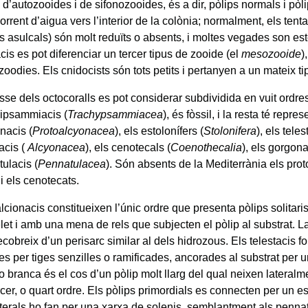
d’autozooides i de sifonozooides, és a dir, pòlips normals i pòli
orrent d’aigua vers l’interior de la colònia; normalment, els tenta
s asulcals) són molt reduïts o absents, i moltes vegades son est
is es pot diferenciar un tercer tipus de zooide (el
mesozooide
)
zoodies. Els cnidocists són tots petits i pertanyen a un mateix ti
se dels octocoralls es pot considerar subdividida en vuit ordres
uipsammiacis (
Trachypsammiacea
), és fòssil, i la resta té repre
nacis (
Protoalcyonacea
), els estolonífers (
Stolonifera
), els teles
acis (
Alcyonacea
), els cenotecals (
Coenothecalia
), els gorgona
ulacis (
Pennatulacea
). Són absents de la Mediterrània els prot
 i els cenotecats.
lcionacis constitueixen l’únic ordre que presenta pòlips solitari
et i amb una mena de rels que subjecten el pòlip al substrat. L
ecobreix d’un perisarc similar al dels hidrozous. Els telestacis 
es per tiges senzilles o ramificades, ancorades al substrat per 
o branca és el cos d’un pòlip molt llarg del qual neixen lateralm
cer, o quart ordre. Els pòlips primordials es connecten per un e
aterals ho fan per una xarxa de solenis, semblantment als pennat