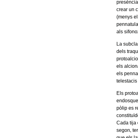
presència 
crear un c
(menys el
pennatulac
als sifono
La subclas
dels traq
protoalcio
els alcion
els pennat
telestacis
Els protoa
endosquel
pòlip es r
constituïd
Cada tija 
segon, ter
que els l