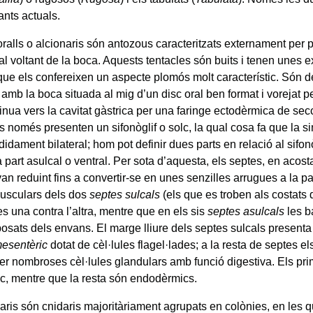
ants actuals.
ralls o alcionaris són antozous caracteritzats externament per p
al voltant de la boca. Aquests tentacles són buits i tenen unes 
ue els confereixen un aspecte plomós molt característic. Són d
, amb la boca situada al mig d’un disc oral ben format i vorejat p
inua vers la cavitat gàstrica per una faringe ectodèrmica de sec
s només presenten un sifonòglif o solc, la qual cosa fa que la si
didament bilateral; hom pot definir dues parts en relació al sifonòg
la part asulcal o ventral. Per sota d’aquesta, els septes, en acost
van reduint fins a convertir-se en unes senzilles arrugues a la pa
usculars dels dos
septes sulcals
(els que es troben als costats d
s una contra l’altra, mentre que en els sis
septes asulcals
les b
posats dels envans. El marge lliure dels septes sulcals present
mesentèric
dotat de cèl·lules flagel·lades; a la resta de septes el
er nombroses cèl·lules glandulars amb funció digestiva. Els pri
c, mentre que la resta són endodèrmics.
naris són cnidaris majoritàriament agrupats en colònies, en les 