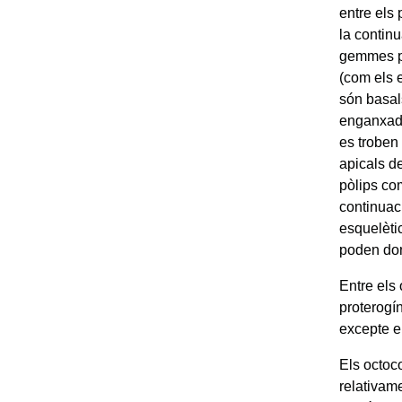
entre els
la continu
gemmes pr
(com els 
són basal
enganxada
es troben
apicals d
pòlips co
continuac
esquelèti
poden dona
Entre els
proterogí
excepte e
Els octoco
relativam