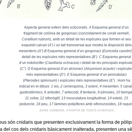
Aspecte general extern dels octocoralls.
A
Esquema general d’un
fragment de colònia de gorgonaci (concretament de corall vermell,
Corallium rubrum
), amb un detall de les espícules que formen el seu
esquelet calcari (
A’
) i un tall transversal que mostra la disposició dels
mesenteris (
A"
)
B
Esquema general d’un gorgonaci (
Eunicella cavolini
detall de les espícules més representatives (
B’
).
C
Esquema general
d’un estolonífer (
Clavillaria ochracea
) i detall de les principals espícul
(
C’
).
D
Esquema general d’un alcionaci (
Alcyonium acaule
) i espícule
més representatives (
D’
).
E
Esquema general d’un pennatulaci
(
Pteroides spinosum
) i espícules més representatives (
E’
) . Hom ha
indicat en el dibuix:
1
eix,
2
cenènquima,
3
soleni,
4
mesenteri,
5
canal
gastrodèrmics,
6
antostel,
7
antocodi,
8
tentacle,
9
pínnules,
10
faringe
11
collar,
12
sifonòglif,
13
musculatura longitudinal,
14
estoló,
15
peduncle,
16
peu,
17
làmines polipíferes amb sifonozooides,
18
raquis
JORDI CORBERA, A PARTIR DE FONTS DIVERSOS
ous són cnidaris que presenten exclusivament la forma de pòlips
ra del cos dels cnidaris bàsicament inalterada, presenten una sè