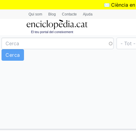
✉️
Ciència en
Qui som
Blog
Contacte
Ajuda
El teu portal del coneixement