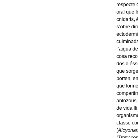
respecte 
oral que 
cnidaris,
s’obre dir
ectodèrm
culminada
l’aigua d
cosa recol
dos o éss
que sorgei
porten, e
que forme
compartim
antozous 
de vida ll
organisme
classe co
(
Alcyonar
(
Tretracor