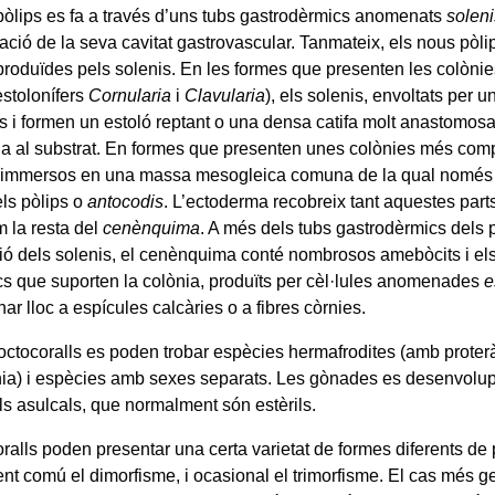
 pòlips es fa a través d’uns tubs gastrodèrmics anomenats
soleni
ació de la seva cavitat gastrovascular. Tanmateix, els nous pòli
oduïdes pels solenis. En les formes que presenten les colònie
estolonífers
Cornularia
i
Clavularia
), els solenis, envoltats per u
s i formen un estoló reptant o una densa catifa molt anastomos
 al substrat. En formes que presenten unes colònies més comp
 immersos en una massa mesogleica comuna de la qual només s
els pòlips o
antocodis
. L’ectoderma recobreix tant aquestes parts
m la resta del
cenènquima
. A més dels tubs gastrodèrmics dels p
ió dels solenis, el cenènquima conté nombrosos amebòcits i el
cs que suporten la colònia, produïts per cèl·lules anomenades
e
r lloc a espícules calcàries o a fibres còrnies.
 octocoralls es poden trobar espècies hermafrodites (amb prote
nia) i espècies amb sexes separats. Les gònades es desenvolup
ls asulcals, que normalment són estèrils.
ralls poden presentar una certa varietat de formes diferents de 
ent comú el dimorfisme, i ocasional el trimorfisme. El cas més g