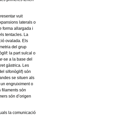
resentar vuit
expansions laterals o
e forma allargada i
els tentacles. La
ció ovalada. Els
metria del grup
lif: la part sulcal o
ar-se a la base del
ret gàstrica. Les
el sifonòglif) són
andes se situen als
a un engruiximent o
s filaments són
mers són d’origen
quals la comunicació