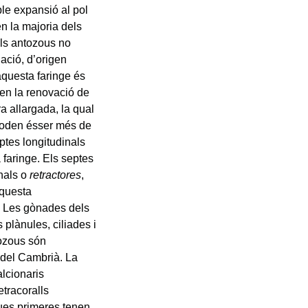
ble expansió al pol
en la majoria dels
els antozous no
nació, d’origen
aquesta faringe és
en la renovació de
a allargada, la qual
s poden ésser més de
ptes longitudinals
a faringe. Els septes
inals o
retractores
,
Aquesta
. Les gònades dels
 plànules, ciliades i
tozous són
 del Cambrià. La
alcionaris
tetracoralls
ues primeres tenen