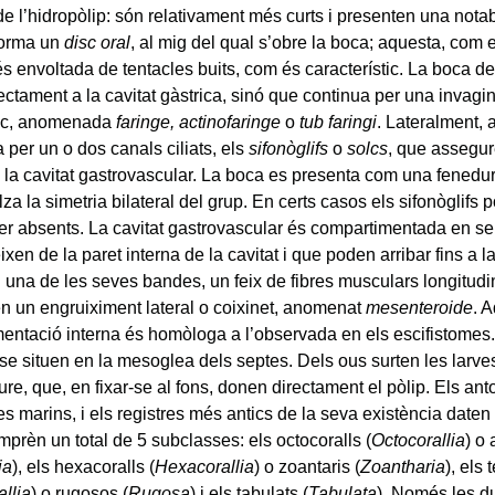
de l’hidropòlip: són relativament més curts i presenten una nota
forma un
disc oral
, al mig del qual s’obre la boca; aquesta, com 
 és envoltada de tentacles buits, com és característic. La boca d
ectament a la cavitat gàstrica, sinó que continua per una invagi
ic, anomenada
faringe, actinofaringe
o
tub faringi
. Lateralment, 
 per un o dos canals ciliats, els
sifonòglifs
o
solcs
, que assegur
e la cavitat gastrovascular. La boca es presenta com una fenedur
za la simetria bilateral del grup. En certs casos els sifonòglif
er absents. La cavitat gastrovascular és compartimentada en se
xen de la paret interna de la cavitat i que poden arribar fins a l
n una de les seves bandes, un feix de fibres musculars longitud
n un engruiximent lateral o coixinet, anomenat
mesenteroide
. 
entació interna és homòloga a l’observada en els escifistomes
se situen en la mesoglea dels septes. Dels ous surten les larves
iure, que, en fixar-se al fons, donen directament el pòlip. Els an
s marins, i els registres més antics de la seva existència daten
mprèn un total de 5 subclasses: els octocoralls (
Octocorallia
) o 
ia
), els hexacoralls (
Hexacorallia
) o zoantaris (
Zoantharia
), els 
allia
) o rugosos (
Rugosa
) i els tabulats (
Tabulata
). Només les d