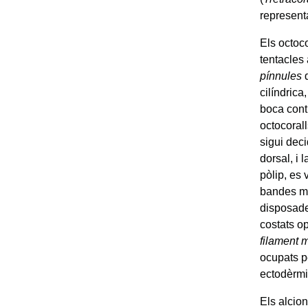
represent
Els octoco
tentacles 
pínnules
q
cilíndrica
boca cont
octocorall
sigui deci
dorsal, i 
pòlip, es 
bandes m
disposade
costats o
filament 
ocupats p
ectodèrmi
Els alcio