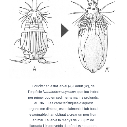
Loricífer en estat larval (
A
) i adult (
A’
), de
l’espècie
Nanaloricus mysticus
, que fou trobat
per primer cop en sediments marins profunds,
el 1961. Les característiques d’aquest
organisme diminut, especialment el tub bucal
evaginable, han obligat a crear un nou fílum
animal. La larva fa menys de 200 µm de
llargada i és proveïda d’apèndixs nedadors.