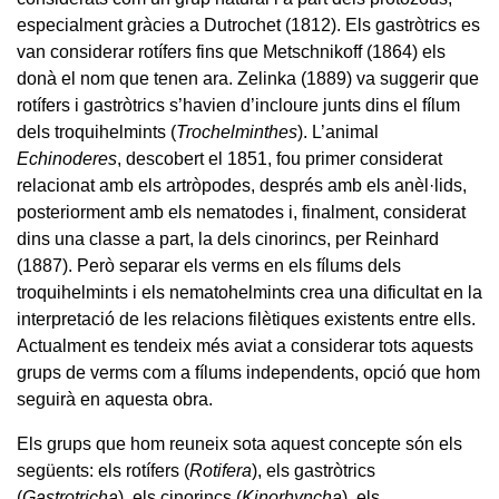
especialment gràcies a Dutrochet (1812). Els gastròtrics es
van considerar rotífers fins que Metschnikoff (1864) els
donà el nom que tenen ara. Zelinka (1889) va suggerir que
rotífers i gastròtrics s’havien d’incloure junts dins el fílum
dels troquihelmints (
Trochelminthes
). L’animal
Echinoderes
, descobert el 1851, fou primer considerat
relacionat amb els artròpodes, després amb els anèl·lids,
posteriorment amb els nematodes i, finalment, considerat
dins una classe a part, la dels cinorincs, per Reinhard
(1887). Però separar els verms en els fílums dels
troquihelmints i els nematohelmints crea una dificultat en la
interpretació de les relacions filètiques existents entre ells.
Actualment es tendeix més aviat a considerar tots aquests
grups de verms com a fílums independents, opció que hom
seguirà en aquesta obra.
Els grups que hom reuneix sota aquest concepte són els
següents: els rotífers (
Rotifera
), els gastròtrics
(
Gastrotricha
), els cinorincs (
Kinorhyncha
), els