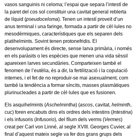
vasos sanguinis ni celoma; l’espai que separa l’intestí de
la paret del cos sol constituir una cavitat general reblerta
de líquid (
pseudoceloma
). Tenen un intestí proveït d’un
anus terminal i una faringe, formada a partir de cèl·lules no
mesodèrmiques, característiques que els separen dels
platihelmints. Sovint tenen protonefridis. El
desenvolupament és directe, sense larva primària, i només
en els paràsits o les espècies que menen una vida sèssil
apareixen larves secundàries. Comparteixen també el
fenomen de l’eutèlia, és a dir, la fertilització i la copulació
internes, i el fet de no reproduir-se mai asexualment, com
també la tendència a formar síncits, masses plasmàtiques
plurinucleades a partir de cèl·lules que es fusionen.
Els asquihelmints (
Aschelmintha
) (
ascos
, cavitat,
helminth
,
cuc) foren encabuts dins els ordres dels intestins (
Intestina
)
i els infusoris (
Infusorio
), del fílum dels verms (
Vermes
)
creat per Carl von Linné, al segle XVIII. Georges Cuvier, al
final d’aquest mateix segle va fer dos grans grups dels