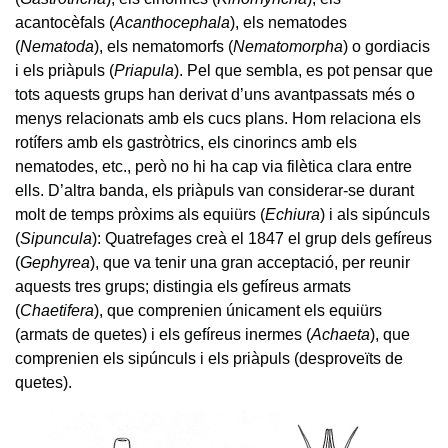
acantocèfals (
Acanthocephala
), els nematodes
(
Nematoda
), els nematomorfs (
Nematomorpha
) o gordiacis
i els priàpuls (
Priapula
). Pel que sembla, es pot pensar que
tots aquests grups han derivat d’uns avantpassats més o
menys relacionats amb els cucs plans. Hom relaciona els
rotífers amb els gastròtrics, els cinorincs amb els
nematodes, etc., però no hi ha cap via filètica clara entre
ells. D’altra banda, els priàpuls van considerar-se durant
molt de temps pròxims als equiürs (
Echiura
) i als sipúnculs
(
Sipuncula
): Quatrefages creà el 1847 el grup dels gefíreus
(
Gephyrea
), que va tenir una gran acceptació, per reunir
aquests tres grups; distingia els gefíreus armats
(
Chaetifera
), que comprenien únicament els equiürs
(armats de quetes) i els gefíreus inermes (
Achaeta
), que
comprenien els sipúnculs i els priàpuls (desproveïts de
quetes).