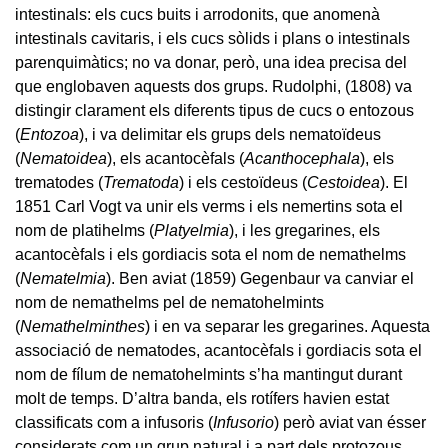
intestinals: els cucs buits i arrodonits, que anomenà
intestinals cavitaris, i els cucs sòlids i plans o intestinals
parenquimàtics; no va donar, però, una idea precisa del
que englobaven aquests dos grups. Rudolphi, (1808) va
distingir clarament els diferents tipus de cucs o entozous
(
Entozoa
), i va delimitar els grups dels nematoïdeus
(
Nematoidea
), els acantocèfals (
Acanthocephala
), els
trematodes (
Trematoda
) i els cestoïdeus (
Cestoidea
). El
1851 Carl Vogt va unir els verms i els nemertins sota el
nom de platihelms (
Platyelmia
), i les gregarines, els
acantocèfals i els gordiacis sota el nom de nemathelms
(
Nematelmia
). Ben aviat (1859) Gegenbaur va canviar el
nom de nemathelms pel de nematohelmints
(
Nemathelminthes
) i en va separar les gregarines. Aquesta
associació de nematodes, acantocèfals i gordiacis sota el
nom de fílum de nematohelmints s’ha mantingut durant
molt de temps. D’altra banda, els rotífers havien estat
classificats com a infusoris (
Infusorio
) però aviat van ésser
considerats com un grup natural i a part dels protozous,