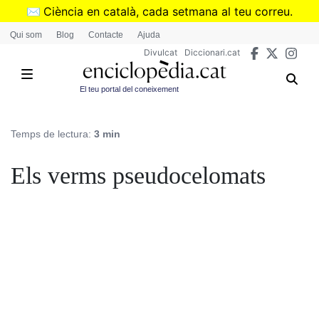
Vés
✉️
Ciència en català, cada setmana al teu correu.
al
➜
Subscriu-te al butlletí de Divulcat
.
Qui som
Blog
Contacte
Ajuda
contingut
Divulcat
Diccionari.cat
El teu portal del coneixement
Temps de lectura:
3 min
Els verms pseudocelomats