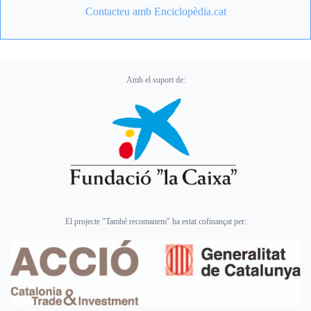
Contacteu amb Enciclopèdia.cat
Amb el suport de:
El projecte "També recomanem" ha estat cofinançat per: