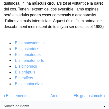
quitinosa i hi ha músculs circulars tot al voltant de la paret
del cos. Tenen l’extrem del cos eversible i amb espines,
però els adults poden ésser comensals o ectoparàsits
d’altres animals intersticials. Aquest és el fílum animal de
descobriment més recent de tots (van ser descrits el 1983).
Els gnatostòmuls
Els gastròtrics
Els nematodes
Els nematomorfs
Els cinorincs
Els priàpuls
Els rotífers
Els acantocèfals
‹
Els nemertins
Amunt
Els gnatostòmuls
›
Sumari de l’obra