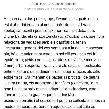
L’adult fa uns 230 µm i és sedentari.
BIOPUNT, ORIGINAL DE KRISTENSEN I HIGGINS
Hi ha encara dos petits grups, l’estudi dels quals no ha
estat abordat encara al nostre país, de consideració
zoològica recent i posició taxonòmica molt debatuda.
D’una banda, els gnatostòmuls (
Gnathostomula
), que hom
relaciona de vegades amb els gastròtrics, tenen
l’estructura general del cos semblant a la del cuc ancestral
pla, bé que únicament tenen un sol cili per cada cèl·lula
epidèrmica; petits com els gastròtrics (sovint de menys de
2 mm), s’han especialitzat a viure als espais intersticials,
entre els grans de sediment, i es mouen gràcies als cilis
epidèrmics. S’alimenten de bacteris i protists i de detrits.
D’altra banda, els anomenats loricífers (
Loricifera
), que
hom ha situat pròxims als priàpuls i els cinorincs, tenen,
com aquests, un gran esquelet hidrostàtic
pseudocelomàtic i el cos cobert per una cutícula sotmesa a
mudes periòdiques, però en aquest cas la cutícula és