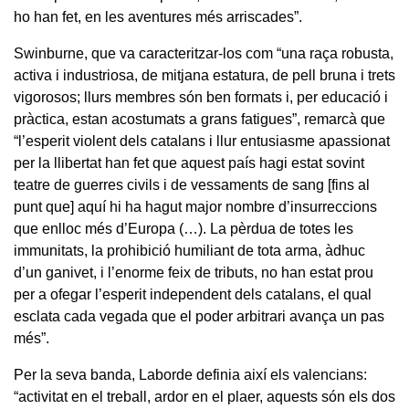
ho han fet, en les aventures més arriscades”.
Swinburne, que va caracteritzar-los com “una raça robusta,
activa i industriosa, de mitjana estatura, de pell bruna i trets
vigorosos; llurs membres són ben formats i, per educació i
pràctica, estan acostumats a grans fatigues”, remarcà que
“l’esperit violent dels catalans i llur entusiasme apassionat
per la llibertat han fet que aquest país hagi estat sovint
teatre de guerres civils i de vessaments de sang [fins al
punt que] aquí hi ha hagut major nombre d’insurreccions
que enlloc més d’Europa (…). La pèrdua de totes les
immunitats, la prohibició humiliant de tota arma, àdhuc
d’un ganivet, i l’enorme feix de tributs, no han estat prou
per a ofegar l’esperit independent dels catalans, el qual
esclata cada vegada que el poder arbitrari avança un pas
més”.
Per la seva banda, Laborde definia així els valencians:
“activitat en el treball, ardor en el plaer, aquests són els dos