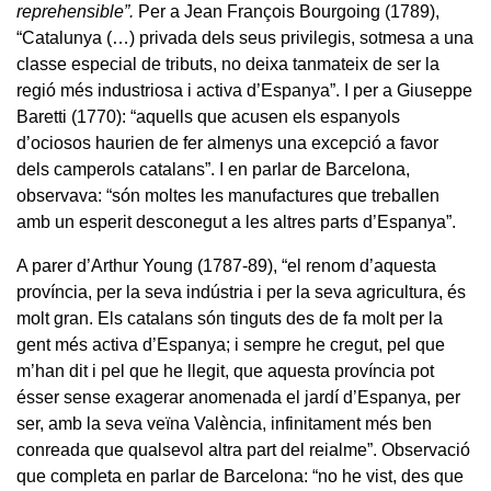
reprehensible”.
Per a Jean François Bourgoing (1789),
“Catalunya (…) privada dels seus privilegis, sotmesa a una
classe especial de tributs, no deixa tanmateix de ser la
regió més industriosa i activa d’Espanya”. I per a Giuseppe
Baretti (1770): “aquells que acusen els espanyols
d’ociosos haurien de fer almenys una excepció a favor
dels camperols catalans”. I en parlar de Barcelona,
observava: “són moltes les manufactures que treballen
amb un esperit desconegut a les altres parts d’Espanya”.
A parer d’Arthur Young (1787-89), “el renom d’aquesta
província, per la seva indústria i per la seva agricultura, és
molt gran. Els catalans són tinguts des de fa molt per la
gent més activa d’Espanya; i sempre he cregut, pel que
m’han dit i pel que he llegit, que aquesta província pot
ésser sense exagerar anomenada el jardí d’Espanya, per
ser, amb la seva veïna València, infinitament més ben
conreada que qualsevol altra part del reialme”. Observació
que completa en parlar de Barcelona: “no he vist, des que