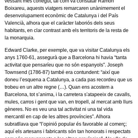
vessant més conegut, tal com va constatar Ramon
Boixareu, aquests viatgers remarcaren unànimement el
desenvolupament econòmic de Catalunya i del País
Valencià, alhora que el caràcter laboriós dels seus
habitants, en clar contrast amb els territoris de la resta de
la monarquia.
Edward Clarke, per exemple, que va visitar Catalunya els
anys 1760-61, assegurà que a Barcelona hi havia “tanta
activitat que pensaríeu que no són espanyols”. Joseph
Townsend (1786-87) també era contundent: “així que
doneu l’esquena a Catalunya, a cada pas recordeu que us
trobeu en un altre regne (…). Quan ens acostem a
Barcelona, tot s’anima, i la carretera s'atapeeix de cavalls,
mules, carros i gent que van, en tropell, al mercat amb llurs
gèneres. No es veu una tal activitat ni una tal vida
mercantil en cap de les altres províncies”. Alhora
subratllava que “l’opinió popular és favorable al comerç;
aquí els artesans i fabricants són tan honorats i respectats