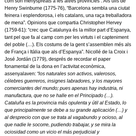
com són menyspreats a les altres províncies”. Als ulls de
Henry Swinburne (1775-76), “Barcelona sembla una ciutat
feinera i esplendorosa, i els catalans, una raça treballadora
de mena”. Opinions que compartia Christopher Hervey
(1759-61): “crec que Catalunya és la millor part d’Espanya,
tant pel que fa al camp com per les virtuts i el capteniment
del poble (…). Els costums de la gent s’assemblen més als
de França i Itàlia que als d’Espanya”. Nicollé de la Croix i
José Jordán (1779), després de recordar el paper
fonamental de la dona en l’activitat econòmica,
assenyalaven:
“los naturales son activos, valerosos,
célebres guerreros, insignes labradores, y los mayores
comerciantes del mundo; pues apenas hay industria, ni
manufactura, que no se halle en el Principado (…).
Cataluña es la provincia más opulenta y útil al Estado, lo
que principalmente se debe a su grande aplicación (…) y
al desprecio con que se trata al vagabundo y ocioso, al
que nadie le socorre, pudiendo trabajar, y se mira la
ociosidad como un vicio el más perjudicial y