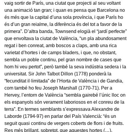
vaig sortir de París, una ciutat que projecti al seu voltant
una animació tan gran; i quan es pensa que Barcelona no
és més que la capital d’una sola província, i que París ho
és d’un gran reialme, la diferència és del tot a favor de la
primera”. D’altra banda, Townsend elogià el “jardí perfecte”
que envoltava la ciutat de València, “un pla abundosament
regat i ben conreat, amb boscos a claps, amb una rica
varietat d’hortes i de camps bladers, i que, no obstant,
sembla un poble continu, pel gran nombre de cases que
hom hi veu pertot”, però també la seva indústria sedera i la
universitat. Sir John Talbot Dillon (1778) ponderà la
“fecunditat il·limitada” de l’Horta de València i de Gandia,
com també ho feu Joseph Marshall (1770-71). Per a
Hervey, l’entorn de València “sembla gairebé l’únic lloc on
els espanyols són verament laboriosos en el conreu de la
terra”. En termes semblants s’expressava Alexandre de
Laborde (1794-97) en parlar del País Valencià: “és un
seguit quasi continu de vergers coberts de flors i de fruits.
Res més brillant, sobretot, que aquestes hortes (…).