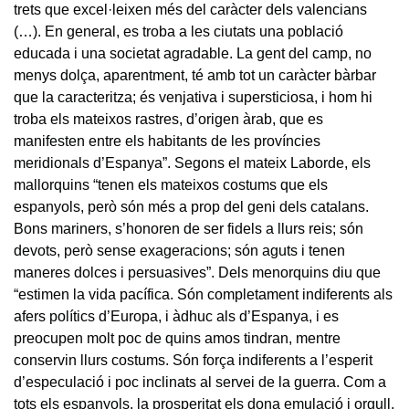
trets que excel·leixen més del caràcter dels valencians
(…). En general, es troba a les ciutats una població
educada i una societat agradable. La gent del camp, no
menys dolça, aparentment, té amb tot un caràcter bàrbar
que la caracteritza; és venjativa i supersticiosa, i hom hi
troba els mateixos rastres, d’origen àrab, que es
manifesten entre els habitants de les províncies
meridionals d’Espanya”. Segons el mateix Laborde, els
mallorquins “tenen els mateixos costums que els
espanyols, però són més a prop del geni dels catalans.
Bons mariners, s’honoren de ser fidels a llurs reis; són
devots, però sense exageracions; són aguts i tenen
maneres dolces i persuasives”. Dels menorquins diu que
“estimen la vida pacífica. Són completament indiferents als
afers polítics d’Europa, i àdhuc als d’Espanya, i es
preocupen molt poc de quins amos tindran, mentre
conservin llurs costums. Són força indiferents a l’esperit
d’especulació i poc inclinats al servei de la guerra. Com a
tots els espanyols, la prosperitat els dona emulació i orgull,