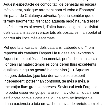
Aquest espectacle de comoditat i de benestar és encara
més plaent, puix que rarament hom el troba a Espanya”.
En parlar de Catalunya advertia: “podria semblar que el
terreny fragmentat i trencat d’aquesta regió hauria d’ésser
estèril, però és al revés i, d’altra banda, el geni i l’activitat
dels catalans saben vèncer tots els obstacles: han portat el
conreu als llocs més escarpats.
Pel que fa al caràcter dels catalans, Laborde diu: “hom
reprotxa als catalans l’aspror i la rudesa en l’expressió.
Aquest retret pot ésser fonamentat, però si hom en cerca
l’origen i al mateix temps es consideren llurs excel·lents
qualitats, ningú no gosarà blasmar-los (…). Aquests
lleugers defectes [que feia derivar del seu esperit
independent] potser han contribuït, de més a més, a
encoratjar llurs grans empreses. Sovint cal tenir l’orgull de
no poder ésser vençut per a assolir la victòria; i quan hom
està dotat, com els catalans, d’una activitat infatigable i
d’una paciència a tota prova, hom havia de reeixir, com ells