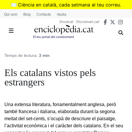
Vés
✉️
Ciència en català, cada setmana al teu correu.
al
➜
Subscriu-te al butlletí de Divulcat
.
Qui som
Blog
Contacte
Ajuda
contingut
Divulcat
Diccionari.cat
El teu portal del coneixement
Temps de lectura:
3 min
Els catalans vistos pels
estrangers
Una extensa literatura, fonamentalment anglesa, però
també francesa i italiana, elaborada durant la segona
meitat del set-cents, s’ocupà de descriure el paisatge,
l’activitat econòmica i el caràcter dels catalans. En el seu