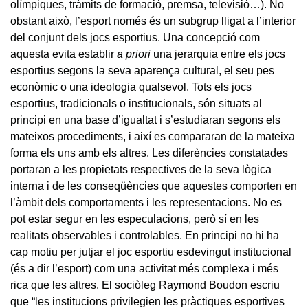
olímpiques, tràmits de formació, premsa, televisió…). No
obstant això, l’esport només és un subgrup lligat a l’interior
del conjunt dels jocs esportius. Una concepció com
aquesta evita establir
a priori
una jerarquia entre els jocs
esportius segons la seva aparença cultural, el seu pes
econòmic o una ideologia qualsevol. Tots els jocs
esportius, tradicionals o institucionals, són situats al
principi en una base d’igualtat i s’estudiaran segons els
mateixos procediments, i així es compararan de la mateixa
forma els uns amb els altres. Les diferències constatades
portaran a les propietats respectives de la seva lògica
interna i de les conseqüències que aquestes comporten en
l’àmbit dels comportaments i les representacions. No es
pot estar segur en les especulacions, però sí en les
realitats observables i controlables. En principi no hi ha
cap motiu per jutjar el joc esportiu esdevingut institucional
(és a dir l’esport) com una activitat més complexa i més
rica que les altres. El sociòleg Raymond Boudon escriu
que “les institucions privilegien les pràctiques esportives