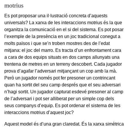
motrius
Es pot proposar una il·lustració concreta d’aquests
universals? La xarxa de les interaccions motrius és la que
organitza la comunicació en el si del sistema. Es pot posar
l’exemple de la presència en un joc tradicional conegut a
molts països i que se’n troben mostres des de l’edat
mitjana: el joc del marro. Es tracta d’un enfrontament cara
a cara de dos equips situats en dos camps allunyats una
trentena de metres en un terreny descobert. Cada jugador
prova d’agafar l’adversari mitjançant un cop amb la mà.
Però un jugador només pot fer presoner un contrincant
quan ha sortit del seu camp després que el seu adversari
n’hagi sortit. Un jugador capturat esdevé presoner al camp
de l’adversari i pot ser alliberat per un simple cop dels
seus companys d’equip. Es pot ordenar el sistema de les
interaccions motrius d’aquest joc?
Aquest model és d’una gran claredat. És la xarxa simètrica