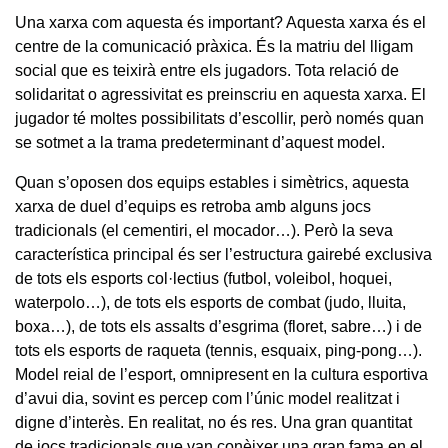
Una xarxa com aquesta és important? Aquesta xarxa és el
centre de la comunicació pràxica. És la matriu del lligam
social que es teixirà entre els jugadors. Tota relació de
solidaritat o agressivitat es preinscriu en aquesta xarxa. El
jugador té moltes possibilitats d’escollir, però només quan
se sotmet a la trama predeterminant d’aquest model.
Quan s’oposen dos equips estables i simètrics, aquesta
xarxa de duel d’equips es retroba amb alguns jocs
tradicionals (el cementiri, el mocador…). Però la seva
característica principal és ser l’estructura gairebé exclusiva
de tots els esports col·lectius (futbol, voleibol, hoquei,
waterpolo…), de tots els esports de combat (judo, lluita,
boxa…), de tots els assalts d’esgrima (floret, sabre…) i de
tots els esports de raqueta (tennis, esquaix, ping-pong…).
Model reial de l’esport, omnipresent en la cultura esportiva
d’avui dia, sovint es percep com l’únic model realitzat i
digne d’interès. En realitat, no és res. Una gran quantitat
de jocs tradicionals que van conèixer una gran fama en el