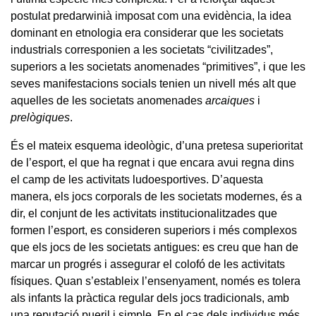
postulat predarwinià imposat com una evidència, la idea
dominant en etnologia era considerar que les societats
industrials corresponien a les societats “civilitzades”,
superiors a les societats anomenades “primitives”, i que les
seves manifestacions socials tenien un nivell més alt que
aquelles de les societats anomenades
arcaiques
i
prelògiques
.
És el mateix esquema ideològic, d’una pretesa superioritat
de l’esport, el que ha regnat i que encara avui regna dins
el camp de les activitats ludoesportives. D’aquesta
manera, els jocs corporals de les societats modernes, és a
dir, el conjunt de les activitats institucionalitzades que
formen l’esport, es consideren superiors i més complexos
que els jocs de les societats antigues: es creu que han de
marcar un progrés i assegurar el colofó de les activitats
físiques. Quan s’estableix l’ensenyament, només es tolera
als infants la pràctica regular dels jocs tradicionals, amb
una reputació pueril i simple. En el cas dels individus més