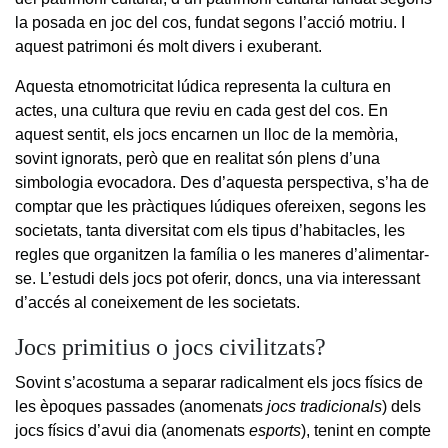
la posada en joc del cos, fundat segons l’acció motriu. I
aquest patrimoni és molt divers i exuberant.
Aquesta etnomotricitat lúdica representa la cultura en
actes, una cultura que reviu en cada gest del cos. En
aquest sentit, els jocs encarnen un lloc de la memòria,
sovint ignorats, però que en realitat són plens d’una
simbologia evocadora. Des d’aquesta perspectiva, s’ha de
comptar que les pràctiques lúdiques ofereixen, segons les
societats, tanta diversitat com els tipus d’habitacles, les
regles que organitzen la família o les maneres d’alimentar-
se. L’estudi dels jocs pot oferir, doncs, una via interessant
d’accés al coneixement de les societats.
Jocs primitius o jocs civilitzats?
Sovint s’acostuma a separar radicalment els jocs físics de
les èpoques passades (anomenats
jocs tradicionals
) dels
jocs físics d’avui dia (anomenats
esports
), tenint en compte