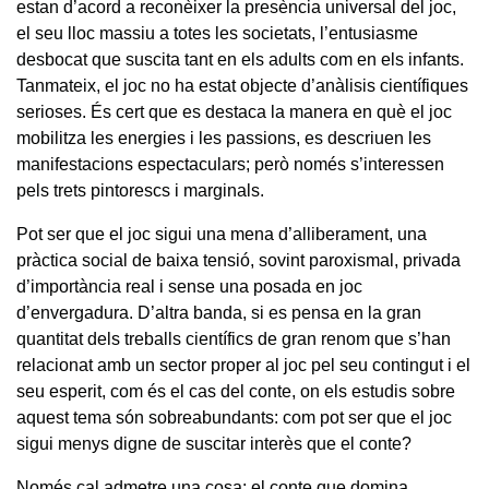
estan d’acord a reconèixer la presència universal del joc,
el seu lloc massiu a totes les societats, l’entusiasme
desbocat que suscita tant en els adults com en els infants.
Tanmateix, el joc no ha estat objecte d’anàlisis científiques
serioses. És cert que es destaca la manera en què el joc
mobilitza les energies i les passions, es descriuen les
manifestacions espectaculars; però només s’interessen
pels trets pintorescs i marginals.
Pot ser que el joc sigui una mena d’alliberament, una
pràctica social de baixa tensió, sovint paroxismal, privada
d’importància real i sense una posada en joc
d’envergadura. D’altra banda, si es pensa en la gran
quantitat dels treballs científics de gran renom que s’han
relacionat amb un sector proper al joc pel seu contingut i el
seu esperit, com és el cas del conte, on els estudis sobre
aquest tema són sobreabundants: com pot ser que el joc
sigui menys digne de suscitar interès que el conte?
Només cal admetre una cosa: el conte que domina