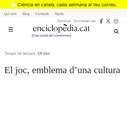
Vés
✉️
Ciència en català, cada setmana al teu correu.
al
➜
Subscriu-te al butlletí de Divulcat
.
Qui som
Blog
Contacte
Ajuda
contingut
Divulcat
Diccionari.cat
El teu portal del coneixement
Temps de lectura:
19 min
El joc, emblema d’una cultura