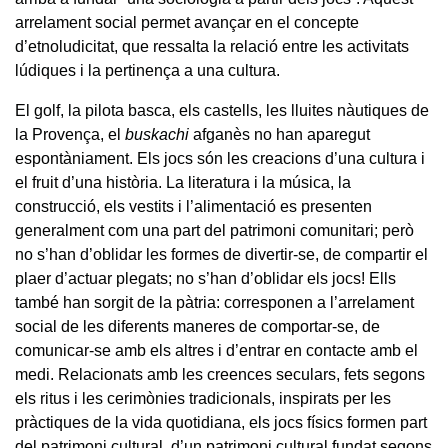
arrelament social permet avançar en el concepte
d’etnoludicitat, que ressalta la relació entre les activitats
lúdiques i la pertinença a una cultura.
El golf, la pilota basca, els castells, les lluites nàutiques de
la Provença, el
buskachi
afganès no han aparegut
espontàniament. Els jocs són les creacions d’una cultura i
el fruit d’una història. La literatura i la música, la
construcció, els vestits i l’alimentació es presenten
generalment com una part del patrimoni comunitari; però
no s’han d’oblidar les formes de divertir-se, de compartir el
plaer d’actuar plegats; no s’han d’oblidar els jocs! Ells
també han sorgit de la pàtria: corresponen a l’arrelament
social de les diferents maneres de comportar-se, de
comunicar-se amb els altres i d’entrar en contacte amb el
medi. Relacionats amb les creences seculars, fets segons
els ritus i les cerimònies tradicionals, inspirats per les
pràctiques de la vida quotidiana, els jocs físics formen part
del patrimoni cultural, d’un patrimoni cultural fundat segons