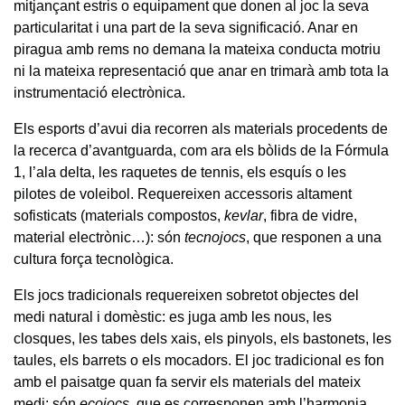
mitjançant estris o equipament que donen al joc la seva
particularitat i una part de la seva significació. Anar en
piragua amb rems no demana la mateixa conducta motriu
ni la mateixa representació que anar en trimarà amb tota la
instrumentació electrònica.
Els esports d’avui dia recorren als materials procedents de
la recerca d’avantguarda, com ara els bòlids de la Fórmula
1, l’ala delta, les raquetes de tennis, els esquís o les
pilotes de voleibol. Requereixen accessoris altament
sofisticats (materials compostos,
kevlar
, fibra de vidre,
material electrònic…): són
tecnojocs
, que responen a una
cultura força tecnològica.
Els jocs tradicionals requereixen sobretot objectes del
medi natural i domèstic: es juga amb les nous, les
closques, les tabes dels xais, els pinyols, els bastonets, les
taules, els barrets o els mocadors. El joc tradicional es fon
amb el paisatge quan fa servir els materials del mateix
medi: són
ecojocs
, que es corresponen amb l’harmonia