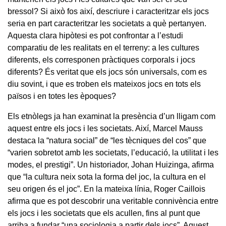
bressol? Si això fos així, descriure i caracteritzar els jocs
seria en part caracteritzar les societats a què pertanyen.
Aquesta clara hipòtesi es pot confrontar a l’estudi
comparatiu de les realitats en el terreny: a les cultures
diferents, els corresponen pràctiques corporals i jocs
diferents? És veritat que els jocs són universals, com es
diu sovint, i que es troben els mateixos jocs en tots els
països i en totes les èpoques?
Els etnòlegs ja han examinat la presència d’un lligam com
aquest entre els jocs i les societats. Així, Marcel Mauss
destaca la “natura social” de “les tècniques del cos” que
“varien sobretot amb les societats, l’educació, la utilitat i les
modes, el prestigi”. Un historiador, Johan Huizinga, afirma
que “la cultura neix sota la forma del joc, la cultura en el
seu origen és el joc”. En la mateixa línia, Roger Caillois
afirma que es pot descobrir una veritable connivència entre
els jocs i les societats que els acullen, fins al punt que
arriba a fundar “una sociologia a partir dels jocs”. Aquest