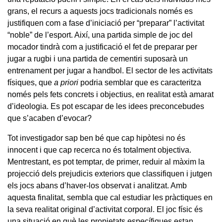
grans, el recurs a aquests jocs tradicionals només es
justifiquen com a fase d’iniciació per “preparar” l’activitat
“noble” de l’esport. Així, una partida simple de joc del
mocador tindrà com a justificació el fet de preparar per
jugar a rugbi i una partida de cementiri suposarà un
entrenament per jugar a handbol. El sector de les activitats
físiques, que
a priori
podria semblar que es caracteritza
només pels fets concrets i objectius, en realitat està amarat
d’ideologia. Es pot escapar de les idees preconcebudes
que s’acaben d’evocar?
Tot investigador sap ben bé que cap hipòtesi no és
innocent i que cap recerca no és totalment objectiva.
Mentrestant, es pot temptar, de primer, reduir al màxim la
projecció dels prejudicis exteriors que classifiquen i jutgen
els jocs abans d’haver-los observat i analitzat. Amb
aquesta finalitat, sembla que cal estudiar les pràctiques en
la seva realitat original d’activitat corporal. El joc físic és
una situació en què les propietats específiques estan