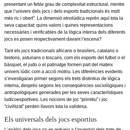
presentant un feble grau de complexitat estructural, mentre
que l’univers dels jocs i dels esports tradicionals és molt
més ric i obert”. La dimensió etnolúdica reprèn aquí tota la
seva capacitat: quins valors i quines representacions
necessàries i verificables de la lògica interna dels diferents
jocs es posen respectivament davant l’escena?
Tant els jocs tradicionals africans o brasilers, catalans o
bretons, asturians o toscans, com els esports del futbol o el
bàsquet, el judo o el patinatge formen part del mateix
univers lúdic com a acció motriu. Les diferències evidents
s’investigaran primer segons els trets distintius de lògica
interna, després segons les conseqüències sociològiques i
antropològiques generades per les seves característiques
ludicoesportives. Les nocions de joc “primitiu” i joc
“civilitzat” perden llavors tota la validesa.
Els universals dels jocs esportius
L’anàlisi dels jocs no es redueix a l’inventari dels trets de