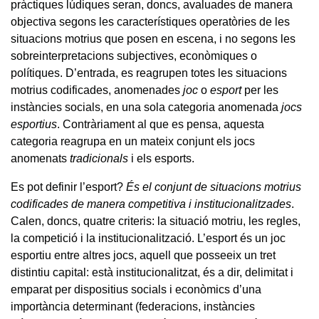
pràctiques lúdiques seran, doncs, avaluades de manera
objectiva segons les característiques operatòries de les
situacions motrius que posen en escena, i no segons les
sobreinterpretacions subjectives, econòmiques o
polítiques. D’entrada, es reagrupen totes les situacions
motrius codificades, anomenades
joc
o
esport
per les
instàncies socials, en una sola categoria anomenada
jocs
esportius
. Contràriament al que es pensa, aquesta
categoria reagrupa en un mateix conjunt els jocs
anomenats
tradicionals
i els esports.
Es pot definir l’esport?
És el conjunt de situacions motrius
codificades de manera competitiva i institucionalitzades
.
Calen, doncs, quatre criteris: la situació motriu, les regles,
la competició i la institucionalització. L’esport és un joc
esportiu entre altres jocs, aquell que posseeix un tret
distintiu capital: està institucionalitzat, és a dir, delimitat i
emparat per dispositius socials i econòmics d’una
importància determinant (federacions, instàncies