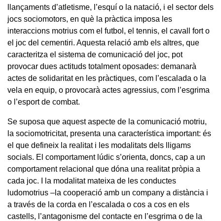
llançaments d’atletisme, l’esquí o la natació, i el sector dels
jocs sociomotors, en què la pràctica imposa les
interaccions motrius com el futbol, el tennis, el cavall fort o
el joc del cementiri. Aquesta relació amb els altres, que
caracteritza el sistema de comunicació del joc, pot
provocar dues actituds totalment oposades: demanarà
actes de solidaritat en les pràctiques, com l’escalada o la
vela en equip, o provocarà actes agressius, com l’esgrima
o l’esport de combat.
Se suposa que aquest aspecte de la comunicació motriu,
la sociomotricitat, presenta una característica important: és
el que defineix la realitat i les modalitats dels lligams
socials. El comportament lúdic s’orienta, doncs, cap a un
comportament relacional que dóna una realitat pròpia a
cada joc. I la modalitat mateixa de les conductes
ludomotrius –la cooperació amb un company a distància i
a través de la corda en l’escalada o cos a cos en els
castells, l’antagonisme del contacte en l’esgrima o de la