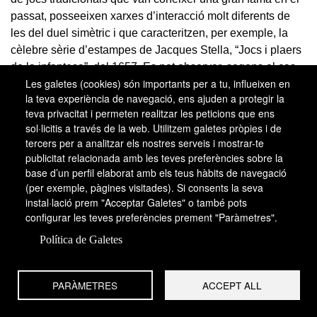
passat, posseeixen xarxes d’interacció molt diferents de
les del duel simètric i que caracteritzen, per exemple, la
cèlebre sèrie d’estampes de Jacques Stella, “Jocs i plaers
de la infantesa”, del 1657. Es pot observar, segons el cas,
Les galetes (cookies) són importants per a tu, influeixen en
models originals del tipus:
la teva experiència de navegació, ens ajuden a protegir la
duel d’equips asimètrics: l’ós, la xurra, la bola
teva privacitat i permeten realitzar les peticions que ens
sol·licitis a través de la web. Utilitzem galetes pròpies i de
caballera, la bandera…
tercers per a analitzar els nostres serveis i mostrar-te
duel asimètric d’individus:
le quinet
…
publicitat relacionada amb les teves preferències sobre la
un contra tots: l’aranya, tocar i parar…
base d’un perfil elaborat amb els teus hàbits de navegació
enfrontament de tres grups o més: els tres camps…
(per exemple, pàgines visitades). Si consents la seva
un equip contra els altres: l’ós i el seu guardià,
le filet
instal·lació prem "Acceptar Galetes" o també pots
du pêcheur
…
configurar les teves preferències prement "Paràmetres".
cadascú per la seva banda: la pilota asseguda,
la
Política de Galetes
galine
,
accroche-décroche
…
joc cooperatiu: el balancí, l’escalada…
joc paradoxal en les relacions ambivalents: la pilota
PARÀMETRES
ACCEPT ALL
asseguda, els tres camps, els quatre cantons…