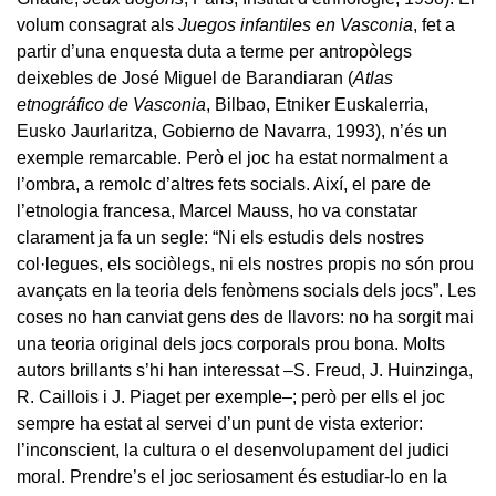
volum consagrat als
Juegos infantiles en Vasconia
, fet a
partir d’una enquesta duta a terme per antropòlegs
deixebles de José Miguel de Barandiaran (
Atlas
etnográfico de Vasconia
, Bilbao, Etniker Euskalerria,
Eusko Jaurlaritza, Gobierno de Navarra, 1993), n’és un
exemple remarcable. Però el joc ha estat normalment a
l’ombra, a remolc d’altres fets socials. Així, el pare de
l’etnologia francesa, Marcel Mauss, ho va constatar
clarament ja fa un segle: “Ni els estudis dels nostres
col·legues, els sociòlegs, ni els nostres propis no són prou
avançats en la teoria dels fenòmens socials dels jocs”. Les
coses no han canviat gens des de llavors: no ha sorgit mai
una teoria original dels jocs corporals prou bona. Molts
autors brillants s’hi han interessat –S. Freud, J. Huinzinga,
R. Caillois i J. Piaget per exemple–; però per ells el joc
sempre ha estat al servei d’un punt de vista exterior:
l’inconscient, la cultura o el desenvolupament del judici
moral. Prendre’s el joc seriosament és estudiar-lo en la