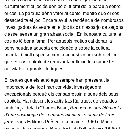
culturalment el joc és ben bé el triomf de la paraula sobre
el cos. La paraula dóna valor al conte, mentre que el cos
desacredita el joc. Encara avui la tendència de nombrosos
investigadors és veure en el joc físic un esbarjo de segona
classe, sense un gran abast social. En la nostra cultura, el
cos no té bona fama. Per aquests motius cal donar la
benvinguda a aquesta enciclopèdia sobre la cultura
popular i molt especialment a aquest volum sobre el joc
que és susceptible de renovar la reflexió feta sobre les
activitats corporals i lúdiques.
El cert és que els etnòlegs sempre han pressentit la
importància del joc i han convidat investigadors
excepcionals perquè els consagressin alguns dels seus
capítols. Han descrit les activitats lúdiques, de vegades
amb força detall (Charles Beart,
Recherche des éléments
d’une sociologie des peuples africains à partir de leurs
jeux
, Paris Editions Présence africaine, 1960 o Marcel
Griaule,
Jeux dogons
, Paris, Institut d’ethnologie, 1938). El