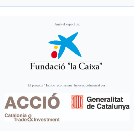
Amb el suport de:
El projecte "També recomanem" ha estat cofinançat per: