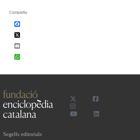
Compartiu
Facebook
X
Email
WhatsApp
Segells editorials