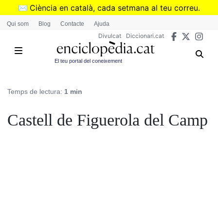
Vés
✉️
Ciència en català, cada setmana al teu correu.
al
➜
Subscriu-te al butlletí de Divulcat
.
Qui som
Blog
Contacte
Ajuda
contingut
Divulcat
Diccionari.cat
El teu portal del coneixement
Temps de lectura:
1 min
Castell de Figuerola del Camp