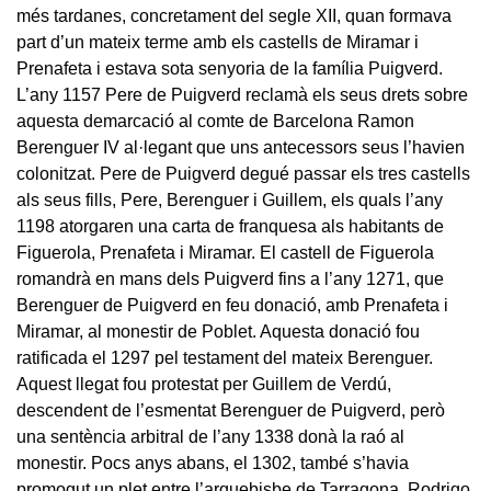
més tardanes, concretament del segle XII, quan formava
part d’un mateix terme amb els castells de Miramar i
Prenafeta i estava sota senyoria de la família Puigverd.
L’any 1157 Pere de Puigverd reclamà els seus drets sobre
aquesta demarcació al comte de Barcelona Ramon
Berenguer IV al·legant que uns antecessors seus l’havien
colonitzat. Pere de Puigverd degué passar els tres castells
als seus fills, Pere, Berenguer i Guillem, els quals l’any
1198 atorgaren una carta de franquesa als habitants de
Figuerola, Prenafeta i Miramar. El castell de Figuerola
romandrà en mans dels Puigverd fins a l’any 1271, que
Berenguer de Puigverd en feu donació, amb Prenafeta i
Miramar, al monestir de Poblet. Aquesta donació fou
ratificada el 1297 pel testament del mateix Berenguer.
Aquest llegat fou protestat per Guillem de Verdú,
descendent de l’esmentat Berenguer de Puigverd, però
una sentència arbitral de l’any 1338 donà la raó al
monestir. Pocs anys abans, el 1302, també s’havia
promogut un plet entre l’arquebisbe de Tarragona, Rodrigo