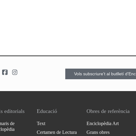
Vols subscriure't al butlletí d'En
s editorials
Educació
Obres de referència
naris de
Text
Enciclopèdia Art
clopèdia
Certamen de Lectura
Grans obres