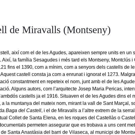
ell de Miravalls (Montseny)
stell, així com el de les Agudes, apareixen sempre units en un s
t. Així, la família Sesagudes i més tard els Montseny, Montclús 
121 fins el 1390, com a mínim, com a senyors dels castells de l
 Aquest castell consta ja com a enrunat i ignorat el 1273. Malgra
ció constantment en repeteix el nom, junt amb el de les Agudes,
ció. Alguns autors, com l’arquitecte Josep Maria Pericas, intent
d’ambdós castells ja el 1916. Situaven el de les Agudes dins el 
 a la muntanya del mateix nom, mirant la vall de Sant Marçal, s
da
Baga del Castell
, i el de Miravalls a l’altre extrem de la ser
ctual Collet de Santa Elena, en les roques del Castellàs o Caste
 documentals permeten assegurar que es trobava a uns cent met
a de Santa Anastàsia del barri de Vilaseca, al municipi de Montse