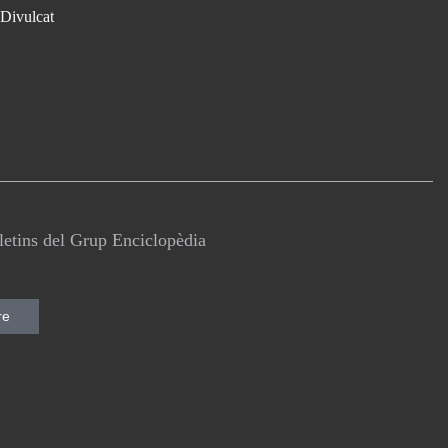
Divulcat
lletins del Grup Enciclopèdia
re