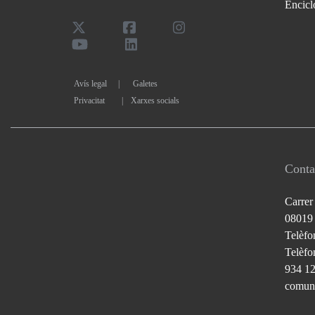
Encicl
Avís legal
Galetes
Privacitat
|
Xarxes socials
Conta
Carrer
08019
Telèfo
Telèfon
934 1
comuni