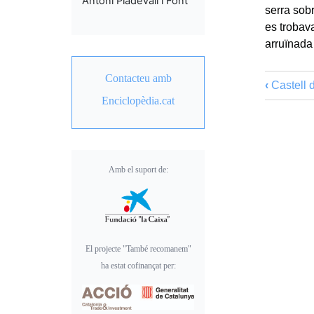
Antoni Pladevall i Font
serra sob
es trobav
arruïnada 
Contacteu amb
‹
Castell 
Enciclopèdia.cat
Amb el suport de:
El projecte "També recomanem"
ha estat cofinançat per: