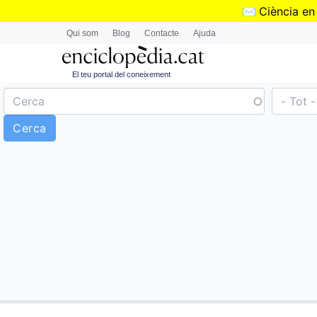
✉️
Ciència en
Qui som
Blog
Contacte
Ajuda
El teu portal del coneixement