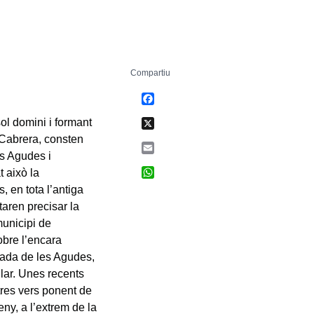
Compartiu
Facebook
X
ol domini i formant
i Cabrera, consten
Email
es Agudes i
WhatsApp
t això la
 en tota l’antiga
aren precisar la
municipi de
obre l’encara
ralada de les Agudes,
llar. Unes recents
res vers ponent de
ny, a l’extrem de la