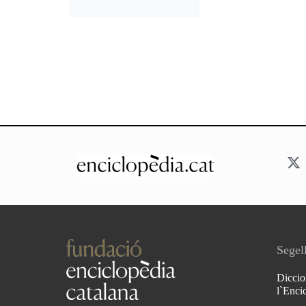
Segell
Diccio
l`Enci