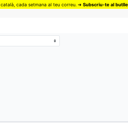
Vés
 català, cada setmana al teu correu.
➜
Subscriu-te al butlle
al
contingut