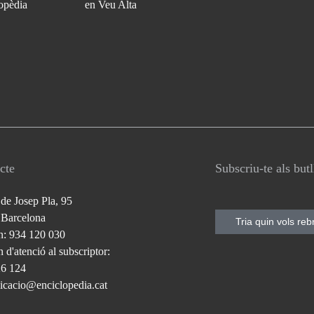
opèdia
en Veu Alta
cte
Subscriu-te als but
 de Josep Pla, 95
 Barcelona
Tria quin vols reb
n: 934 120 030
 d'atenció al subscriptor:
26 124
cacio@enciclopedia.cat