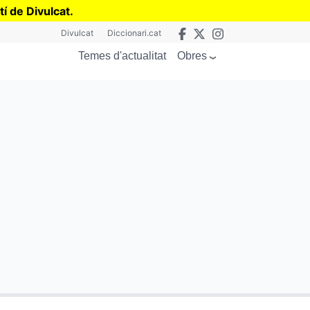
tí de Divulcat
.
Divulcat
Diccionari.cat
Obres
Temes d'actualitat