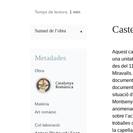
Temps de lectura:
1 min
Cast
Sumari de l’obra
Aquest ca
Metadades
una unita
des del 1
Obra
Miravalls.
documenta
documenta
situació 
Montseny,
Matèria
anomena
Art romànic
sobre l’a
troballes
Col·laboració:
la capell