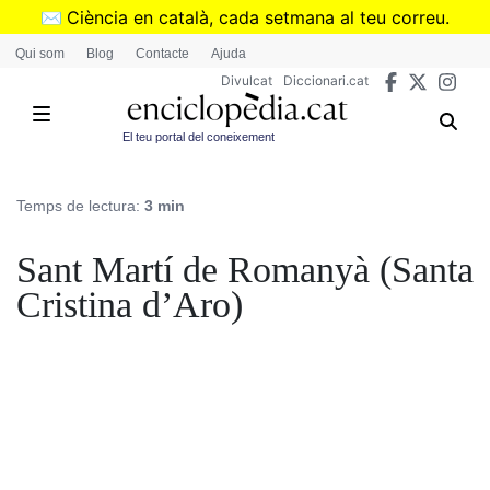
Vés
✉️
Ciència en català, cada setmana al teu correu.
al
➜
Subscriu-te al butlletí de Divulcat
.
Qui som
Blog
Contacte
Ajuda
contingut
Divulcat
Diccionari.cat
El teu portal del coneixement
Temps de lectura:
3 min
Sant Martí de Romanyà (Santa
Cristina d’Aro)