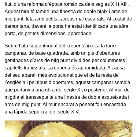
fruit d’una reforma d’època romànica dels segles XII i XIII.
Aquest mur té també una finestra de doble biaix i arcs de
mig punt, feta amb petits carreus mal escairats. Al costat de
tramuntana, davant la porta ha estat identificada una altra
porta, de petites dimensions, aparedada.
Sobre l’ala septentrional del creuer s’aixeca la torre
campanar, de base quadrada, amb un pis d’obertures
geminades d’arcs de mig punt dividides per columnetes i
capitells trapezials. La coberta és apiramidada. A causa
del seu aparell més evolucionat que el de la resta de
l’església i pel tipus d’obertures, aquest campanar sembla
que pertany a una obra del segle XI, o posterior. Al mur de
migdia el transsepte té una finestra de doble esqueixada i
arcs de mig punt. Al mur encarat a ponent fou encastada
una làpida sepulcral del segle XIV.