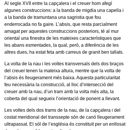
Al segle XVII entre la capçalera i el creuer hom afegí
algunes construccions: a la banda de migdia una capella i
a la banda de tramuntana una sagristia que fou
enderrocada no fa gaire. L’absis, que resta parcialment
amagat per aquestes construccions posteriors, té al mur
oriental una finestra de les mateixes característiques que
les abans esmentades, la qual, però, a diferència de les
altres dues, ha estat feta amb carreus de granit ben tallats.
La volta de la nau i les voltes transversals dels dos braços
del creuer tenen la mateixa altura, mentre que la volta de
l’absis és lleugerament més baixa. Aquesta particularitat
feu necessària la construcció, al lloc d’intersecció del
creuer amb la nau, d’un tram amb la volta més alta, la
coberta del qual segueix l’orientació de ponent a llevant.
Les voltes dels dos trams de la nau, de la capçalera i del
costat meridional del transsepte són de canó lleugerament
ultrapassat. El sòl de l’església és constituït per un enllosat