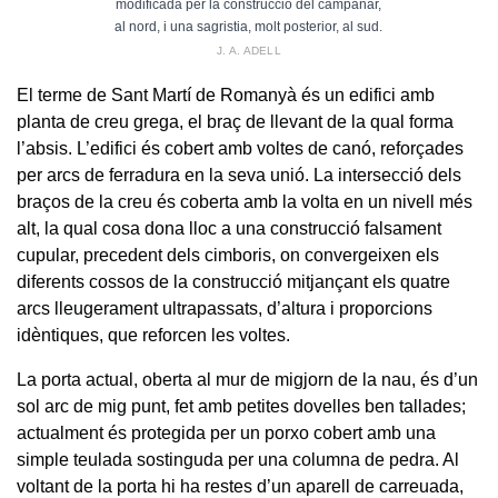
modificada per la construcció del campanar,
al nord, i una sagristia, molt posterior, al sud.
J. A. ADELL
El terme de Sant Martí de Romanyà és un edifici amb
planta de creu grega, el braç de llevant de la qual forma
l’absis. L’edifici és cobert amb voltes de canó, reforçades
per arcs de ferradura en la seva unió. La intersecció dels
braços de la creu és coberta amb la volta en un nivell més
alt, la qual cosa dona lloc a una construcció falsament
cupular, precedent dels cimboris, on convergeixen els
diferents cossos de la construcció mitjançant els quatre
arcs lleugerament ultrapassats, d’altura i proporcions
idèntiques, que reforcen les voltes.
La porta actual, oberta al mur de migjorn de la nau, és d’un
sol arc de mig punt, fet amb petites dovelles ben tallades;
actualment és protegida per un porxo cobert amb una
simple teulada sostinguda per una columna de pedra. Al
voltant de la porta hi ha restes d’un aparell de carreuada,