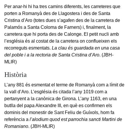
Per anar-hi hi ha tres camins diferents, les carreteres que
porten a Romanyà des de Llagostera i des de Santa
Cristina d’Aro (totes dues s’agafen des de la carretera de
Palamós a Santa Coloma de Farners) i, finalment, la
carretera que hi porta des de Calonge. El petit nucli amb
l’església és al costat de la carretera on conflueixen els
recorreguts esmentats.
La clau és guardada en una casa
del poble i a la rectoria de Santa Cristina d’Aro
. (JBH-
MLIR)
Història
L’any 881 és esmentat el terme de Romanyà com a límit de
la vall d’Aro. L’església és citada l’any 1019 com a
pertanyent a la canònica de Girona. L’any 1163, en una
butlla del papa Alexandre III, en què es confirmen els
dominis del monestir de Sant Feliu de Guíxols, hom fa
referència a
l’alodium quod est parrochia sancti Martini de
Romaniano
. (JBH-MLIR)