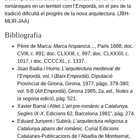
romàniques en un territori com l’Empordà, on el pes de la
tradició dificultà el progrés de la nova arquitectura. (JBH-
MLIR-JAA)
Bibliografia
Pèire de Marca:
Marca hispanica
…, París 1688, doc.
CVIII, c. 891; doc. CLXXIII, c. 997; doc. CLXXXII, c.
1017. i doc. CCCCXL, c. 1337.
Joan Badia i Homs:
L’arquitectura medieval de
l’Empordà
, vol. I (
Baix Empordà
), Diputació
Provincial de Girona, Girona, 1977, pàgs. 379-380;
vol. II-B (
Alt Empordà
), Girona 1985, 2a. ed.,
Notes a
la segona edició
, pàg. 521.
Xavier Barral i Altet:
L’art pre-romànic a Catalunya.
Segles IX-X
, Edicions 62, Barcelona 1981”, pàg. 274.
Eduard Junyent i Subirà:
L’arquitectura religiosa a
Catalunya abans del romànic
, Curial Edicions
Catalanes-Publicacions de l’Abadia de Montserrat,