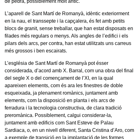
de pedra, possiblement molt antic.
L’aparell de Sant Martí de Romanyà, idèntic exteriorment
en la nau, el transsepte i la capçalera, és fet amb petits
blocs de granit, sense treballar, que han estat disposats en
filades més regulars o menys. Als angles de l’edifici i els
pilars dels arcs, per contra, han estat utilitzats uns carreus
més grossos i ben escairats.
L’església de Sant Martí de Romanyà pot ésser
considerada, d’acord amb X. Barral, com una obra del final
del segle X o del començament de l’XI, en la qual
apareixen elements, com és ara les finestres de doble
esqueixada, ja plenament romànics, juntament amb
elements, com la disposició en planta i els arcs de
ferradura i la tecnologia constructiva, de clara tradició
preromànica. Possiblement, calgui considerar-la,
juntament amb edificis com Sant Esteve de Palau
Sardiaca, o, en un nivell diferent, Santa Cristina d’Aro, com
a exemple de transició en la implantació de les formes