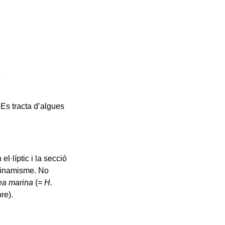
.
 Es tracta d’algues
el·líptic i la secció
 dinamisme. No
lea marina
(=
H.
re).