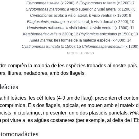
Chroomonas salina
(x 2200); 6
Cryptomonas rostrata
(x 1200); 7
Cryptomonas marsonni: a
visió superior,
b
visió lateral (x 1200); 8
Cryptomonas acuta: a
visió lateral,
b
visió ventral (x 1800); 9
Plagioselmis prolonga: a
visió lateral,
b
visió dorsal (x 2200); 10
Hemiselmis rufescens: a
visió lateral,
b
visió ventral (x 1800); 11
Katablepharis ovalis
Ix 2200); 12
Phyllomitus apiculatus
(x 1500); 13
Hillea marina:
tres formes de la mateixa espècie (x 4000); 14
Cyathomonas truncata
(x 1500); 15
Chilomonasparamecium
(x 1200)
MIQUEL ALONSO
dre comprèn la majoria de les espècies trobades al nostre país.
ars, lliures, nedadores, amb dos flagels.
leàcies
ia hil·leàcies, les cèl·lules (4-9 µm de llarg), presenten el contorn 
comprimida. Els dos flagels, apicals, es mouen amb el mateix
ocists ni citofaringe, i presenten un o dos plastidis parietals.
Hil
) pot viure a les aigües costaneres (per exemple, al delta de l’Eb
ptomonadàcies