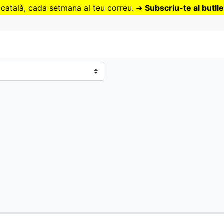
Vés
 català, cada setmana al teu correu.
➜
Subscriu-te al butlle
al
contingut