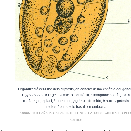
Organització cel·lular dels criptòfits, en concret d’una espècie del gène
Cryptomonas: a
flagels;
b
vacúol contràctil;
c
invaginació faríngica;
d
citofaringe;
e
plast;
f
pirenoide;
g
grànuls de midó;
h
nucli;
i
grànuls
lipídies;
j
corpuscle basal;
k
membrana.
ASSUMPCIÓ CAÑADAS, A PARTIR DE FONTS DIVERSES FACILITADES PEL
AUTORS