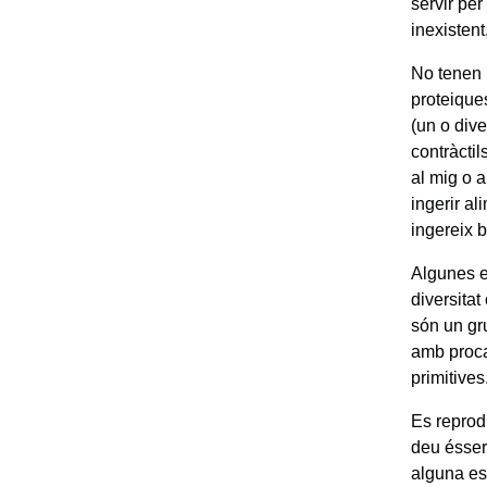
servir per
inexistent
No tenen 
proteique
(un o dive
contràctil
al mig o a
ingerir al
ingereix b
Algunes es
diversitat
són un gr
amb proca
primitives
Es reprod
deu ésser
alguna e