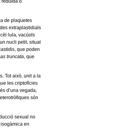
t reduïda o
ra de plaquetes
des extraplastidials
 cèl·lula, vacúols
n nucli petit, situat
plastidis, que poden
s truncata
, que
 Tot això, unit a la
ue les criptofícies
 més d’una vegada,
eterotròfiques són
oducció sexual no
ó isogàmica en