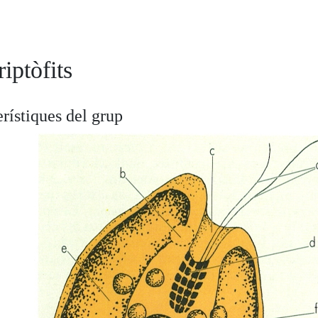
riptòfits
rístiques del grup