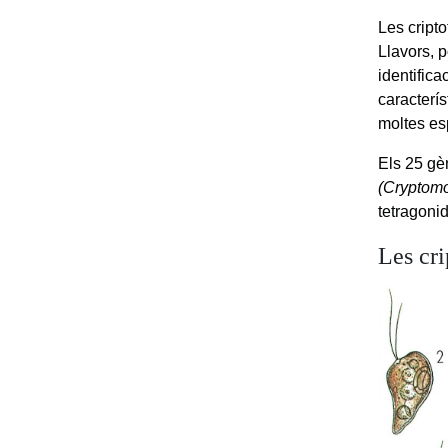
Les cript
Llavors, p
identifica
caracterís
moltes es
Els 25 gè
(Cryptom
tetragoni
Les cr