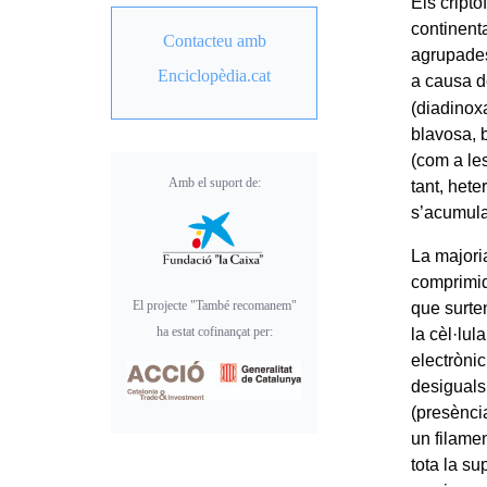
Els criptò
continent
Contacteu amb
agrupades
Enciclopèdia.cat
a causa de
(diadinoxa
blavosa, 
(com a les
Amb el suport de:
tant, het
s’acumula 
La majoria
comprimid
El projecte "També recomanem"
que surte
ha estat cofinançat per:
la cèl·lul
electrònic
desiguals
(presència
un filame
tota la su