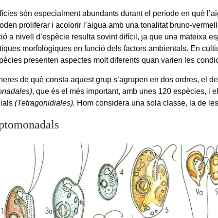
ofícies són especialment abundants durant el període en què l’ai
oden proliferar i acolorir l’aigua amb una tonalitat bruno-vermell
ció a nivell d’espècie resulta sovint difícil, ja que una mateixa e
tiques morfològiques en funció dels factors ambientals. En cultiu
pècies presenten aspectes molt diferents quan varien les condici
neres de què consta aquest grup s’agrupen en dos ordres, el de
onadales)
, que és el més important, amb unes 120 espècies, i el
dials
(Tetragonidiales).
Hom considera una sola classe, la de les 
iptomonadals