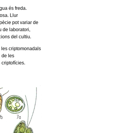
gua és freda.
osa. Llur
spècie pot variar de
 de laboratori,
ons del cultiu.
 les criptomonadals
 de les
criptofícies.