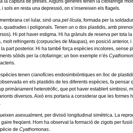
 a la captura de preses. Alguns gèneres tenen la citofaringe mol
, i sols en resta una depressió, on s’insereixen els flagels.
membrana cel·lular, sinó una
pel·lícula
, formada per la soldadu
s, quadrades i poligonals. Tenen un o dos plastidis, amb pirenoi
rsos). Hi pot haver estigma. Hi ha grànuls de reserva per tota la
s, molt refringents (corpuscles de Maupas), en posició anterior, i u
 la part posterior. Hi ha també força espècies incolores, sense 
iments sòlids per la citofaringe; un bon exemple n’és
Cyathomona
acteris.
pècies tenen cianofícies endosimbiòntiques en lloc de plastidis.
 observada en els plastidis de les diferents espècies, fa pensar q
up primàriament heterotròfic, que pot haver establert simbiosi,
rionts diversos. Això ens portaria a considerar que les formes h
.
ueixen asexualment, per divisió longitudinal simètrica. La repr
 gaire freqüent. Hom ha observat la formació de zigots per fusi
spècie de
Cyathomonas
.