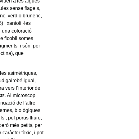
 viuen a les aigües
ules sense flagels,
nc, verd o brunenc,
β) i xantofil·les
n una coloració
e ficobilisomes
igments, i són, per
ctina), que
ules asimètriques,
ud gairebé igual,
a vers l’interior de
sts.
Al microscopi
inuació de l’altre,
ternes, biològiques
i, pel porus lliure,
però més petits, per
 caràcter tòxic, i pot