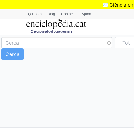
✉️
Ciència en
Qui som
Blog
Contacte
Ajuda
El teu portal del coneixement