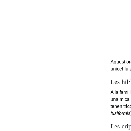
Aquest or
unicel·lul
Les hil·
A la famíl
una mica 
tenen tric
fusiformis
Les cri