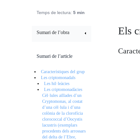
Temps de lectura:
5 min
Els c
Sumari de l’obra
Caracte
Sumari de l’article
Característiques del grup
Les criptomonadals
Les hil·leàcies
Les criptomonadàcies
Cèl·lules aïllades d’un
Cryptomonas, al costat
d’una cèl·lula i d’una
colònia de la clorofícia
clorococcal d’Oocystis
lacustris (exemplars
procedents dels arrossars
del delta de l’Ebre,