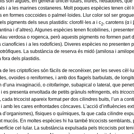
fits són algues, en general unicel·lulars, lliures, nedadores, que
als i a les marines costaneres. Molt poques espècies tenen cèl·l
 en formes coccoides o palmel·loides. Llur color sol ser grogue
ls pigments dels seus plastidis: clorofil·les
a
i c
, carotens (α i 
2
ntina i d’altres). Algunes espècies tenen ficobilines, i presente
blau verdosa o rogenca, però aquests pigments no formen part d
 cianofícies i a les rodofícies). Diveres espècies no presenten p
erotròfiques. La substància de reserva és midó (amilosa i amilope
fora dels plastidis.
 de les criptofícies són fàcils de reconèixer, per les seves cèl·l
es, ovoides o reniformes, i amb dos flagels barbulats, de longit
n d’una invaginació, o
citofaringe
, subapical o lateral, que penetr
a i es presenta envoltada de petits grànuls refringents, els
tricoci
, cada tricocist apareix format per dos cilindres buits, l’un a cont
 i amb les cares enfrontades còncaves. L’acció d’influències ex
 d’organismes), físiques o químiques, fa que cada cilindre expuls
nt mucós. En moltes espècies hi ha també tricocists semblants, 
perfície cel·lular. La substància expulsada pels tricocists pot tenir